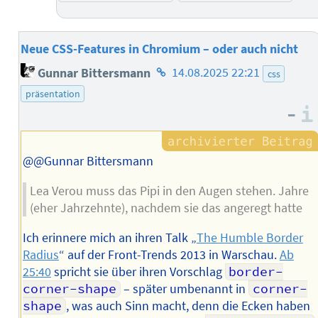
Neue CSS-Features in Chromium – oder auch nicht
Homepage
Gunnar Bittersmann
14.08.2025 22:21
css
des
präsentation
Autors
–
@@Gunnar Bittersmann
Lea Verou muss das Pipi in den Augen stehen. Jahre
(eher Jahrzehnte), nachdem sie das angeregt hatte
Ich erinnere mich an ihren Talk „
The Humble Border
Radius
“ auf der Front-Trends 2013 in Warschau.
Ab
25:40
spricht sie über ihren Vorschlag
border-
corner-shape
– später umbenannt in
corner-
shape
, was auch Sinn macht, denn die Ecken haben