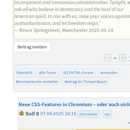
incompetent and treasonous administration. Tonight, 
ask all who believe in democracy and the best of our
American spirit, to rise with us, raise your voices agains
authoritarianism, and let freedom reign.”
— Bruce Springsteen, Manchester 2025-05-14
Beitrag melden
–
negati
po
Übersicht
alle Foren
SELFHTML-Forum
anmelden
Benutzerkonto erstellen
Beitrag im Thread-Baum
Neue CSS-Features in Chromium – oder auch nich
Rolf B
07.08.2025 16:16
chromium
css