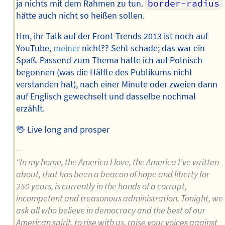
ja nichts mit dem Rahmen zu tun.
border-radius
hätte auch nicht so heißen sollen.
Hm, ihr Talk auf der Front-Trends 2013 ist noch auf
YouTube,
meiner
nicht‽‽ Seht schade; das war ein
Spaß. Passend zum Thema hatte ich auf Polnisch
begonnen (was die Hälfte des Publikums nicht
verstanden hat), nach einer Minute oder zweien dann
auf Englisch gewechselt und dasselbe nochmal
erzählt.
🖖 Live long and prosper
--
“In my home, the America I love, the America I've written
about, that has been a beacon of hope and liberty for
250 years, is currently in the hands of a corrupt,
incompetent and treasonous administration. Tonight, we
ask all who believe in democracy and the best of our
American spirit, to rise with us, raise your voices against