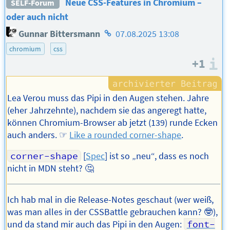
Neue CSS-Features in Chromium –
SELF-Forum
oder auch nicht
Homepage
Gunnar Bittersmann
07.08.2025 13:08
des
chromium
css
Autors
+1
I
Lea Verou muss das Pipi in den Augen stehen. Jahre
(eher Jahrzehnte), nachdem sie das angeregt hatte,
können Chromium-Browser ab jetzt (139) runde Ecken
auch anders. ☞
Like a rounded corner-shape
.
corner-shape
[
Spec
] ist so „neu“, dass es noch
nicht in MDN steht? 🤔
Ich hab mal in die Release-Notes geschaut (wer weiß,
was man alles in der CSSBattle gebrauchen kann? 🤓),
und da stand mir auch das Pipi in den Augen:
font-