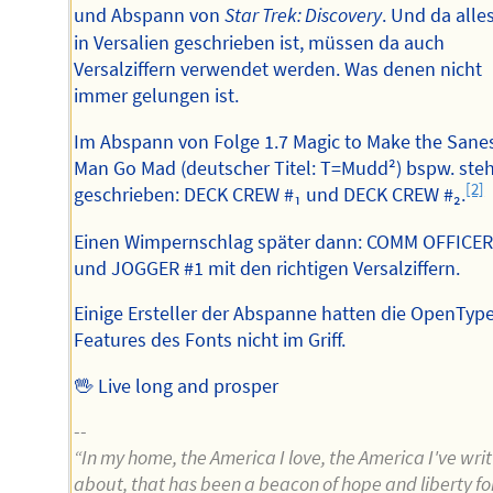
und Abspann von
Star Trek: Discovery
. Und da alle
in Versalien geschrieben ist, müssen da auch
Versalziffern verwendet werden. Was denen nicht
immer gelungen ist.
Im Abspann von Folge 1.7 Magic to Make the Sane
Man Go Mad (deutscher Titel: T=Mudd²) bspw. ste
[2]
geschrieben: DECK CREW #₁ und DECK CREW #₂.
Einen Wimpernschlag später dann: COMM OFFICER
und JOGGER #1 mit den richtigen Versalziffern.
Einige Ersteller der Abspanne hatten die OpenTyp
Features des Fonts nicht im Griff.
🖖 Live long and prosper
--
“In my home, the America I love, the America I've wri
about, that has been a beacon of hope and liberty fo