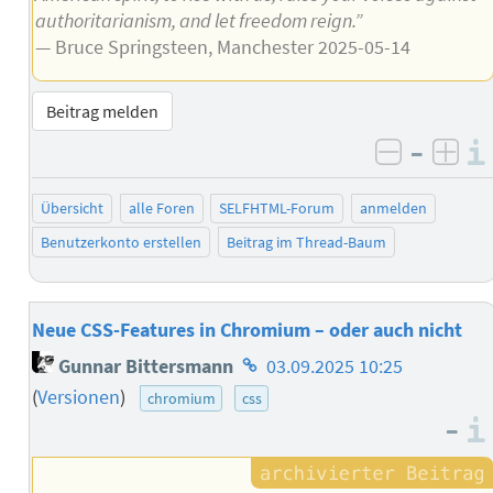
authoritarianism, and let freedom reign.”
— Bruce Springsteen, Manchester 2025-05-14
Beitrag melden
–
negativ 
posi
Übersicht
alle Foren
SELFHTML-Forum
anmelden
Benutzerkonto erstellen
Beitrag im Thread-Baum
Neue CSS-Features in Chromium – oder auch nicht
Homepage
Gunnar Bittersmann
03.09.2025 10:25
des
(
Versionen
)
chromium
css
Autors
–