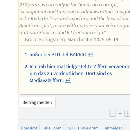
250 years, is currently in the hands of a corrupt,
incompetent and treasonous administration. Tonigh
ask all who believe in democracy and the best of our
American spirit, to rise with us, raise your voices agai
authoritarianism, and let freedom reign.”
— Bruce Springsteen, Manchester 2025-05-14
außer bei BLU del BARRIO
↩︎
Ich hab hier mal tiefgestellte Ziffern verwende
um das zu verdeutlichen. Dort sind es
Mediävalziffern.
↩︎
Beitrag melden
–
negat
Übersicht
alle Foren
SELFHTML-Forum
anmelden