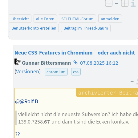
–
negativ 
posi
Übersicht
alle Foren
SELFHTML-Forum
anmelden
Benutzerkonto erstellen
Beitrag im Thread-Baum
Neue CSS-Features in Chromium – oder auch nicht
Homepage
Gunnar Bittersmann
07.08.2025 16:12
des
(
Versionen
)
chromium
css
Autors
–
@@Rolf B
vielleicht nicht die neueste Subversion? Ich habe di
139.0.7258.
67
und damit sind die Ecken konkav.
??