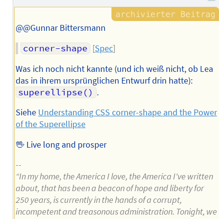
@@Gunnar Bittersmann
corner-shape
[
Spec
]
Was ich noch nicht kannte (und ich weiß nicht, ob Lea
das in ihrem ursprünglichen Entwurf drin hatte):
superellipse()
.
Siehe
Understanding CSS corner-shape and the Power
of the Superellipse
🖖 Live long and prosper
--
“In my home, the America I love, the America I've written
about, that has been a beacon of hope and liberty for
250 years, is currently in the hands of a corrupt,
incompetent and treasonous administration. Tonight, we