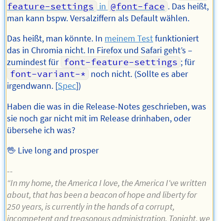
feature-settings
in
@font-face
. Das heißt,
man kann bspw. Versalziffern als Default wählen.
Das heißt, man könnte. In
meinem Test
funktioniert
das in Chromia nicht. In Firefox und Safari geht’s –
zumindest für
font-feature-settings
; für
font-variant-*
noch nicht. (Sollte es aber
irgendwann. [
Spec
])
Haben die was in die Release-Notes geschrieben, was
sie noch gar nicht mit im Release drinhaben, oder
übersehe ich was?
🖖 Live long and prosper
--
“In my home, the America I love, the America I've written
about, that has been a beacon of hope and liberty for
250 years, is currently in the hands of a corrupt,
incompetent and treasonous administration. Tonight, we