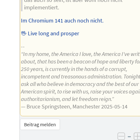
das auch so sein; ist aber wohl noch nicht
implementiert.
Im Chromium 141 auch noch nicht.
🖖 Live long and prosper
--
“In my home, the America I love, the America I've wri
about, that has been a beacon of hope and liberty fo
250 years, is currently in the hands of a corrupt,
incompetent and treasonous administration. Tonigh
ask all who believe in democracy and the best of our
American spirit, to rise with us, raise your voices agai
authoritarianism, and let freedom reign.”
— Bruce Springsteen, Manchester 2025-05-14
Beitrag melden
–