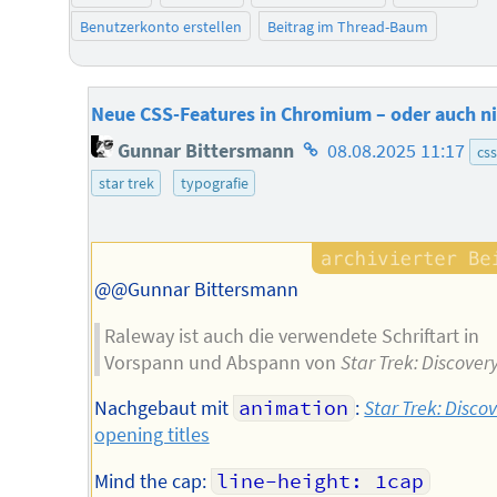
Benutzerkonto erstellen
Beitrag im Thread-Baum
Neue CSS-Features in Chromium – oder auch ni
Homepage
Gunnar Bittersmann
08.08.2025 11:17
css
des
star trek
typografie
Autors
@@Gunnar Bittersmann
Raleway ist auch die verwendete Schriftart in
Vorspann und Abspann von
Star Trek: Discover
Nachgebaut mit
animation
:
Star Trek: Disco
opening titles
Mind the cap:
line-height: 1cap