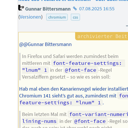
Homepage
Gunnar Bittersmann
07.08.2025 16:55
des
(
Versionen
)
chromium
css
Autors
@@Gunnar Bittersmann
In Firefox und Safari werden zumindest beim
mittleren mit
font-feature-settings: 
"lnum" 1
in der
@font-face
-Regel
Versalziffern gesetzt – so wie es sein soll:
Hab mal eben den Kanarienvogel wieder installiert
Chromium 141 sieht’s gut aus, zumindest mit
fo
feature-settings: "lnum" 1
.
Beim letzten Mal mit
font-variant-numeri
lining-nums
in der
@font-face
-Regel so