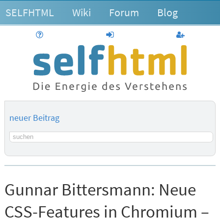
SELFHTML
Wiki
Forum
Blog
Hilfe
anmelden
Benutzerk
neuer Beitrag
Suchbegriff
Gunnar Bittersmann:
Neue
CSS-Features in Chromium –