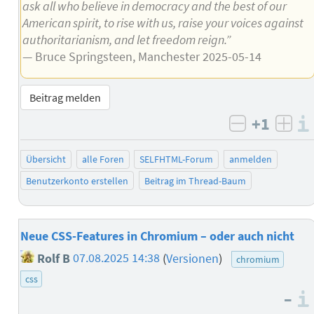
ask all who believe in democracy and the best of our
American spirit, to rise with us, raise your voices against
authoritarianism, and let freedom reign.”
— Bruce Springsteen, Manchester 2025-05-14
Beitrag melden
+1
negativ b
posi
Übersicht
alle Foren
SELFHTML-Forum
anmelden
Benutzerkonto erstellen
Beitrag im Thread-Baum
Neue CSS-Features in Chromium – oder auch nicht
Rolf B
07.08.2025 14:38
(
Versionen
)
chromium
css
–