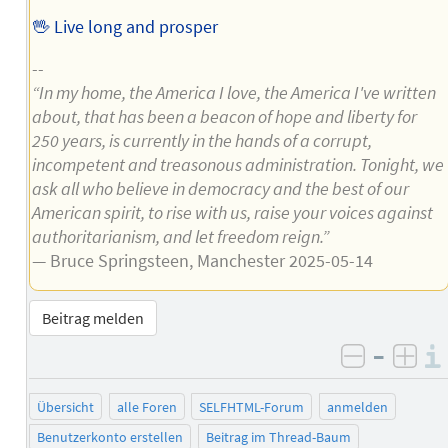
🖖 Live long and prosper
--
“In my home, the America I love, the America I've written
about, that has been a beacon of hope and liberty for
250 years, is currently in the hands of a corrupt,
incompetent and treasonous administration. Tonight, we
ask all who believe in democracy and the best of our
American spirit, to rise with us, raise your voices against
authoritarianism, and let freedom reign.”
— Bruce Springsteen, Manchester 2025-05-14
Beitrag melden
–
negativ 
posi
Übersicht
alle Foren
SELFHTML-Forum
anmelden
Benutzerkonto erstellen
Beitrag im Thread-Baum