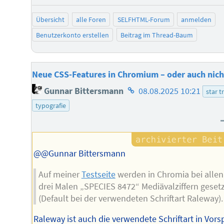
negat
Übersicht
alle Foren
SELFHTML-Forum
anmelden
Benutzerkonto erstellen
Beitrag im Thread-Baum
Neue CSS-Features in Chromium – oder auch nich
Homepage
Gunnar Bittersmann
08.08.2025 10:21
star t
des
typografie
Autors
@@Gunnar Bittersmann
Auf meiner
Testseite
werden in Chromia bei allen
drei Malen „SPECIES 8472“ Mediävalziffern gesetz
(Default bei der verwendeten Schriftart Raleway).
Raleway ist auch die verwendete Schriftart in Vor