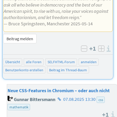
ask all who believe in democracy and the best of our
American spirit, to rise with us, raise your voices against
authoritarianism, and let freedom reign.”
— Bruce Springsteen, Manchester 2025-05-14
Beitrag melden
+1
I
negativ bew
posit
Übersicht
alle Foren
SELFHTML-Forum
anmelden
Benutzerkonto erstellen
Beitrag im Thread-Baum
Neue CSS-Features in Chromium – oder auch nicht
Homepage
Gunnar Bittersmann
07.08.2025 13:30
css
des
mathematik
Autors
+1