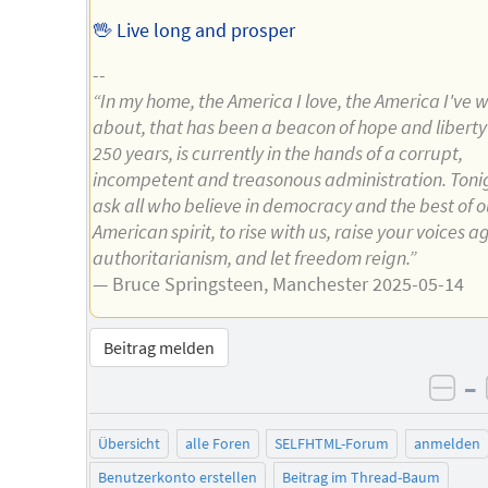
🖖 Live long and prosper
--
“In my home, the America I love, the America I've w
about, that has been a beacon of hope and liberty 
250 years, is currently in the hands of a corrupt,
incompetent and treasonous administration. Toni
ask all who believe in democracy and the best of o
American spirit, to rise with us, raise your voices a
authoritarianism, and let freedom reign.”
— Bruce Springsteen, Manchester 2025-05-14
Beitrag melden
–
neg
Übersicht
alle Foren
SELFHTML-Forum
anmelden
Benutzerkonto erstellen
Beitrag im Thread-Baum