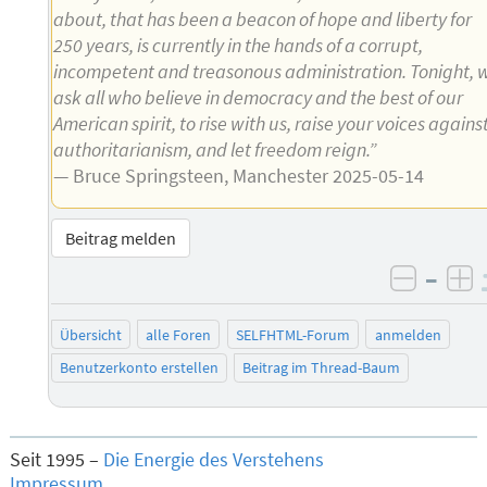
about, that has been a beacon of hope and liberty for
250 years, is currently in the hands of a corrupt,
incompetent and treasonous administration. Tonight, 
ask all who believe in democracy and the best of our
American spirit, to rise with us, raise your voices agains
authoritarianism, and let freedom reign.”
— Bruce Springsteen, Manchester 2025-05-14
Beitrag melden
–
negati
po
Übersicht
alle Foren
SELFHTML-Forum
anmelden
Benutzerkonto erstellen
Beitrag im Thread-Baum
Seit 1995 –
Die Energie des Verstehens
Impressum