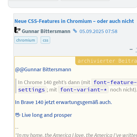
Neue CSS-Features in Chromium – oder auch nicht
Homepage
Gunnar Bittersmann
05.09.2025 07:58
des
chromium
css
Autors
–
@@Gunnar Bittersmann
In Chrome 140 geht’s dann (mit
font-feature-
settings
; mit
font-variant-*
noch nicht)
In Brave 140 jetzt erwartungsgemäß auch.
🖖 Live long and prosper
--
“In my home, the America I love, the America I've writte