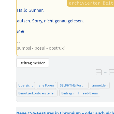
Hallo Gunnar,
autsch. Sorry, nicht genau gelesen.
Rolf
--
sumpsi - posui - obstruxi
Beitrag melden
–
negat
Übersicht
alle Foren
SELFHTML-Forum
anmelden
Benutzerkonto erstellen
Beitrag im Thread-Baum
Neue CSS-Features in Chromium – oder auch nich