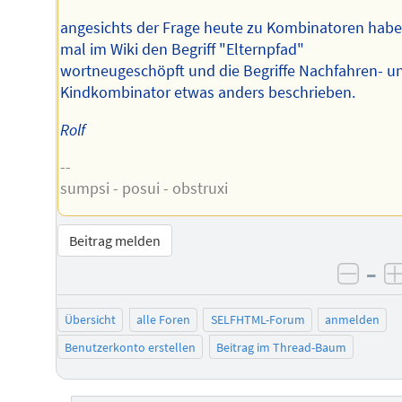
angesichts der Frage heute zu Kombinatoren habe
mal im Wiki den Begriff "Elternpfad"
wortneugeschöpft und die Begriffe Nachfahren- u
Kindkombinator etwas anders beschrieben.
Rolf
--
sumpsi - posui - obstruxi
Beitrag melden
–
negat
Übersicht
alle Foren
SELFHTML-Forum
anmelden
Benutzerkonto erstellen
Beitrag im Thread-Baum