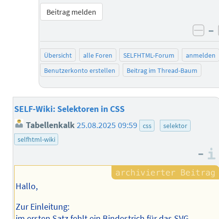
Beitrag melden
–
neg
Übersicht
alle Foren
SELFHTML-Forum
anmelden
Benutzerkonto erstellen
Beitrag im Thread-Baum
SELF-Wiki: Selektoren in CSS
Tabellenkalk
25.08.2025 09:59
css
selektor
selfhtml-wiki
–
Hallo,
Zur Einleitung:
im ersten Satz fehlt ein Bindestrich für das SVG-