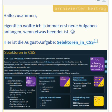
Hallo zusammen,
eigentlich wollte ich ja immer erst neue Aufgaben
anfangen, wenn etwas beendet ist. 😉
[1]
Hier ist die August-Aufgabe:
Selektoren_in_CSS