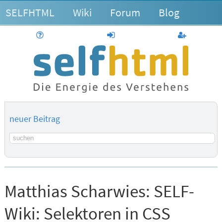
SELFHTML
Wiki
Forum
Blog
Hilfe
anmelden
Benutzerk
neuer Beitrag
Suchbegriff
Matthias Scharwies:
SELF-
Wiki: Selektoren in CSS