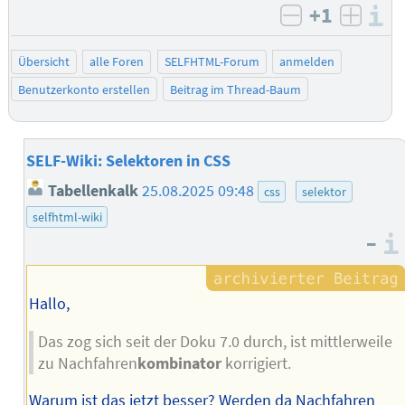
+1
I
negativ bew
posit
Übersicht
alle Foren
SELFHTML-Forum
anmelden
Benutzerkonto erstellen
Beitrag im Thread-Baum
SELF-Wiki: Selektoren in CSS
Tabellenkalk
25.08.2025 09:48
css
selektor
selfhtml-wiki
–
Hallo,
Das zog sich seit der Doku 7.0 durch, ist mittlerweile
zu Nachfahren
kombinator
korrigiert.
Warum ist das jetzt besser? Werden da Nachfahren