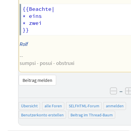
{{Beachte|

* eins

* zwei

Rolf
--
sumpsi - posui - obstruxi
Beitrag melden
–
negat
Übersicht
alle Foren
SELFHTML-Forum
anmelden
Benutzerkonto erstellen
Beitrag im Thread-Baum