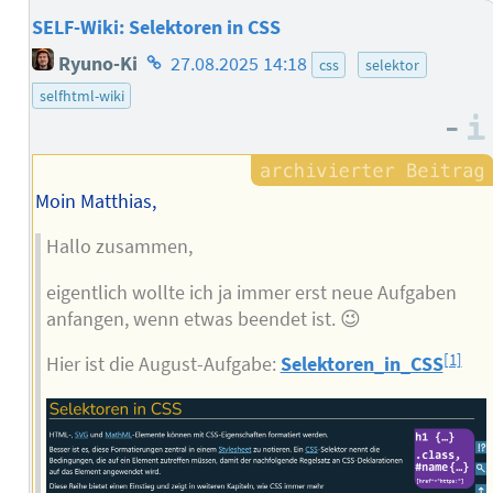
SELF-Wiki: Selektoren in CSS
Homepage
Ryuno-Ki
27.08.2025 14:18
css
selektor
des
selfhtml-wiki
Autors
–
Moin Matthias,
Hallo zusammen,
eigentlich wollte ich ja immer erst neue Aufgaben
anfangen, wenn etwas beendet ist. 😉
[1]
Hier ist die August-Aufgabe:
Selektoren_in_CSS