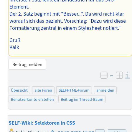
Element.
Der 2. Satz beginnt mit "Besser...". Da wird nicht klar
worauf sich das bezieht. Vorschlag: "Dazu wird diese
Formatierung zentral in einem Stylesheet notiert."
Gruß
Kalk
Beitrag melden
–
negativ 
posi
Übersicht
alle Foren
SELFHTML-Forum
anmelden
Benutzerkonto erstellen
Beitrag im Thread-Baum
SELF-Wiki: Selektoren in CSS
Homepage