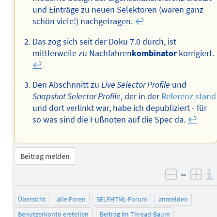
und Einträge zu neuen Selektoren (waren ganz
schön viele!) nachgetragen.
↩︎
Das zog sich seit der Doku 7.0 durch, ist
mittlerweile zu Nachfahren
kombinator
korrigiert.
↩︎
Den Abschnnitt zu
Live Selector Profile
und
Snapshot Selector Profile
, der in der
Referenz stand
und dort verlinkt war, habe ich depubliziert - für
so was sind die Fußnoten auf die Spec da.
↩︎
Beitrag melden
–
negativ 
posi
Übersicht
alle Foren
SELFHTML-Forum
anmelden
Benutzerkonto erstellen
Beitrag im Thread-Baum