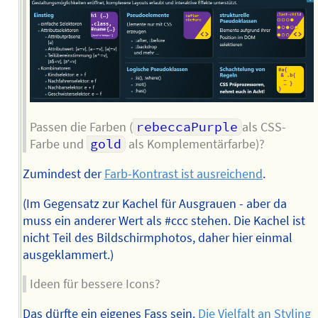
Passen die Farben (
rebeccaPurple
als CSS-
Farbe und
gold
als Komplementärfarbe)?
Zumindest der
Farb-Kontrast ist ausreichend
.
(Im Gegensatz zur Kachel für Ausgrauen - aber da
muss ein anderer Wert als #ccc stehen. Die Kachel ist
nicht Teil des Bildschirmphotos, daher hier einmal
ausgeklammert.)
Ideen für bessere Icons?
Das dürfte ein eigenes Fass sein.
Die Vielfalt an Styling