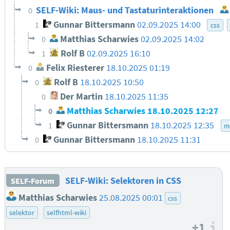
SELF-Wiki: Maus- und Tastaturinteraktionen
0
Gunnar Bittersmann
02.09.2025 14:00
1
css
Matthias Scharwies
02.09.2025 14:02
0
Rolf B
02.09.2025 16:10
1
Felix Riesterer
18.10.2025 01:19
0
Rolf B
18.10.2025 10:50
0
Der Martin
18.10.2025 11:35
0
Matthias Scharwies
18.10.2025 12:27
0
Gunnar Bittersmann
18.10.2025 12:35
1
m
Gunnar Bittersmann
18.10.2025 11:31
0
SELF-Wiki: Selektoren in CSS
SELF-Forum
Matthias Scharwies
25.08.2025 00:01
css
selektor
selfhtml-wiki
+1
I