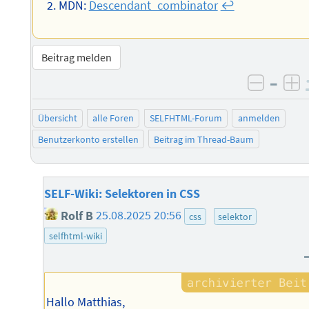
MDN:
Descendant_combinator
↩︎
Beitrag melden
–
negati
po
Übersicht
alle Foren
SELFHTML-Forum
anmelden
Benutzerkonto erstellen
Beitrag im Thread-Baum
SELF-Wiki: Selektoren in CSS
Rolf B
25.08.2025 20:56
css
selektor
selfhtml-wiki
Hallo Matthias,