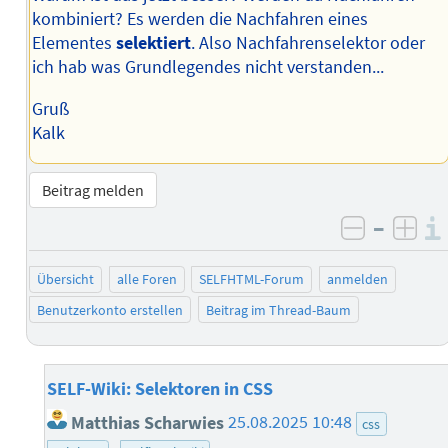
kombiniert? Es werden die Nachfahren eines
Elementes
selektiert
. Also Nachfahrenselektor oder
ich hab was Grundlegendes nicht verstanden...
Gruß
Kalk
Beitrag melden
–
negativ 
posi
Übersicht
alle Foren
SELFHTML-Forum
anmelden
Benutzerkonto erstellen
Beitrag im Thread-Baum
SELF-Wiki: Selektoren in CSS
Matthias Scharwies
25.08.2025 10:48
css