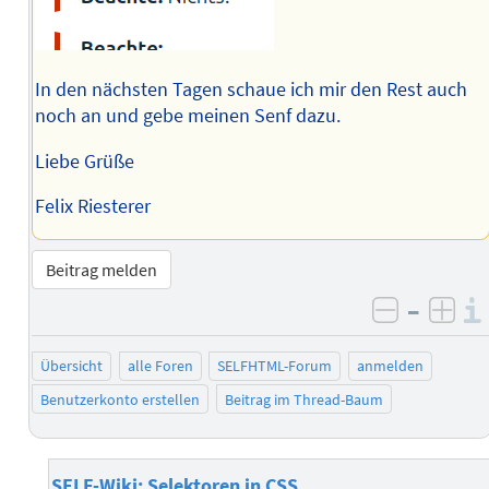
In den nächsten Tagen schaue ich mir den Rest auch
noch an und gebe meinen Senf dazu.
Liebe Grüße
Felix Riesterer
Beitrag melden
–
negativ 
posi
Übersicht
alle Foren
SELFHTML-Forum
anmelden
Benutzerkonto erstellen
Beitrag im Thread-Baum
SELF-Wiki: Selektoren in CSS