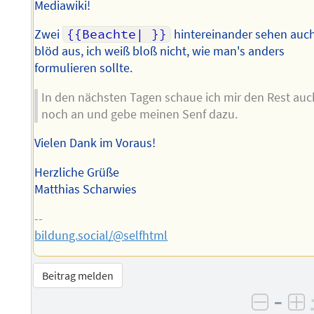
Mediawiki!
Zwei
{{Beachte| }}
hintereinander sehen auc
blöd aus, ich weiß bloß nicht, wie man's anders
formulieren sollte.
In den nächsten Tagen schaue ich mir den Rest auc
noch an und gebe meinen Senf dazu.
Vielen Dank im Voraus!
Herzliche Grüße
Matthias Scharwies
--
bildung.social/@selfhtml
Beitrag melden
–
negati
po