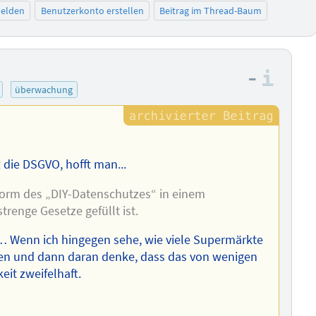
elden
Benutzerkonto erstellen
Beitrag im Thread-Baum
–
Info
überwachung
t die DSGVO, hofft man...
 Form des „DIY-Datenschutzes“ in einem
renge Gesetze gefüllt ist.
s… Wenn ich hingegen sehe, wie viele Supermärkte
eren und dann daran denke, dass das von wenigen
eit zweifelhaft.