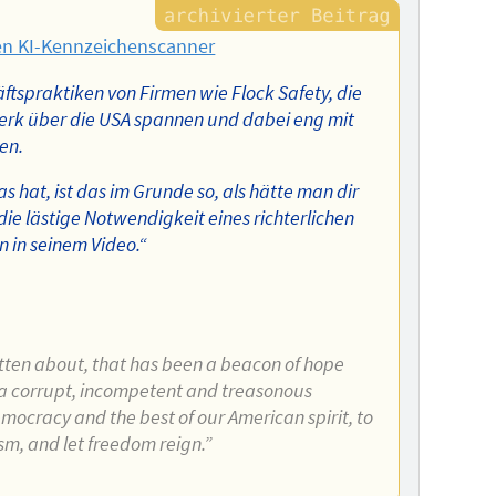
gen KI-Kennzeichenscanner
äftspraktiken von Firmen wie Flock Safety, die
rk über die USA spannen und dabei eng mit
en.
as hat, ist das im Grunde so, als hätte man dir
die lästige Notwendigkeit eines richterlichen
 in seinem Video.“
ritten about, that has been a beacon of hope
of a corrupt, incompetent and treasonous
emocracy and the best of our American spirit, to
ism, and let freedom reign.”