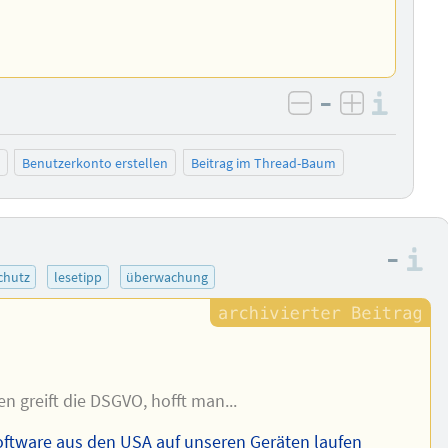
–
Info
negativ bewer
positiv b
Benutzerkonto erstellen
Beitrag im Thread-Baum
–
I
chutz
lesetipp
überwachung
n greift die DSGVO, hofft man...
oftware aus den USA auf unseren Geräten laufen