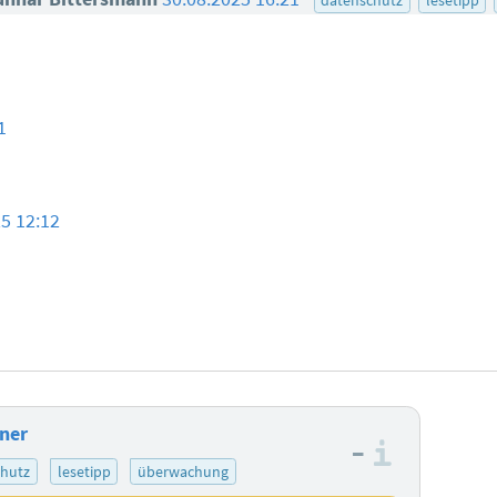
1
5 12:12
ner
–
Informa
chutz
lesetipp
überwachung