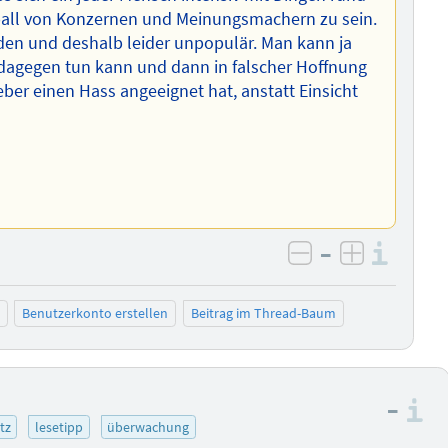
all von Konzernen und Meinungsmachern zu sein.
en und deshalb leider unpopulär. Man kann ja
 dagegen tun kann und dann in falscher Hoffnung
eber einen Hass angeeignet hat, anstatt Einsicht
–
Info
negativ bewer
positiv b
Benutzerkonto erstellen
Beitrag im Thread-Baum
–
I
tz
lesetipp
überwachung