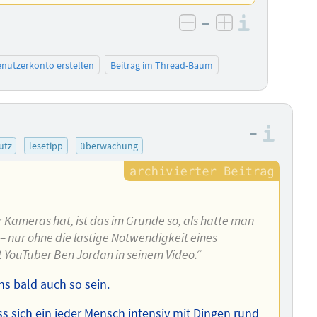
–
Informa
negativ bewerten
positiv bewe
nutzerkonto erstellen
Beitrag im Thread-Baum
–
Info
utz
lesetipp
überwachung
er Kameras hat, ist das im Grunde so, als hätte man
 – nur ohne die lästige Notwendigkeit eines
t YouTuber Ben Jordan in seinem Video.“
ns bald auch so sein.
ss sich ein jeder Mensch intensiv mit Dingen rund