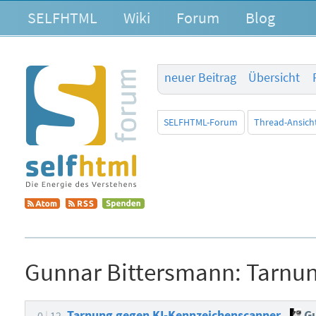
SELFHTML
Wiki
Forum
Blog
neuer Beitrag
Übersicht
SELFHTML-Forum
Thread-Ansich
Gunnar Bittersmann:
Tarnun
Tarnung gegen KI-Kennzeichenscanner
Gu
0
12