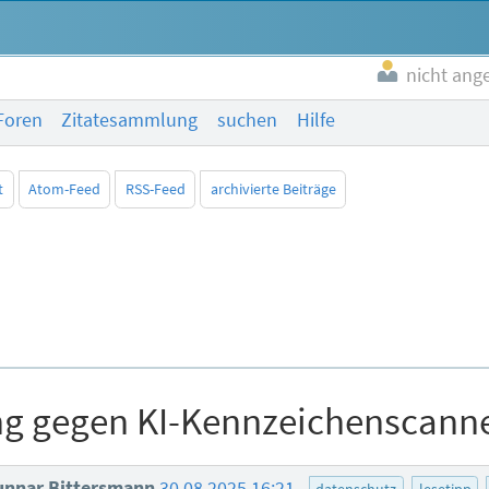
nicht ang
Foren
Zitatesammlung
suchen
Hilfe
t
Atom-Feed
RSS-Feed
archivierte Beiträge
g gegen KI-Kennzeichenscann
nnar Bittersmann
30.08.2025 16:21
datenschutz
lesetipp