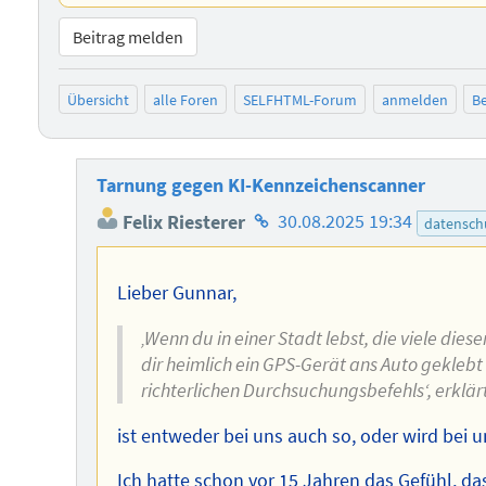
Beitrag melden
Übersicht
alle Foren
SELFHTML-Forum
anmelden
Be
Tarnung gegen KI-Kennzeichenscanner
Homepage
Felix Riesterer
30.08.2025 19:34
datensch
des
Autors
Lieber Gunnar,
‚Wenn du in einer Stadt lebst, die viele dies
dir heimlich ein GPS-Gerät ans Auto geklebt
richterlichen Durchsuchungsbefehls‘, erklär
ist entweder bei uns auch so, oder wird bei u
Ich hatte schon vor 15 Jahren das Gefühl, da