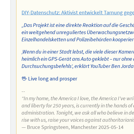
Autors
DIY-Datenschutz: Aktivist entwickelt Tarnung ge
„Das Projekt ist eine direkte Reaktion auf die Gesch
ein weitgehend unreguliertes Überwachungsnetzwe
Einzelhandelsketten und Polizeibehörden kooperier
‚Wenn du in einer Stadt lebst, die viele dieser Kamer
heimlich ein GPS-Gerät ans Auto geklebt – nur ohne 
Durchsuchungsbefehls‘, erklärt YouTuber Ben Jordan
🖖 Live long and prosper
--
“In my home, the America I love, the America I've w
and liberty for 250 years, is currently in the hands 
administration. Tonight, we ask all who believe in d
rise with us, raise your voices against authoritarian
— Bruce Springsteen, Manchester 2025-05-14