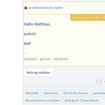
problematische Seite
Hallo Matthias,
autsch
Rolf
--
sumpsi - posui - obstruxi
Beitrag melden
ne
Übersicht
alle Foren
SELFHTML-Forum
anmeld
Benutzerkonto erstellen
Beitrag im Thread-Baum