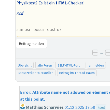
Physiktest? Es ist ein
HTML
-Checker!
Rolf
--
sumpsi - posui - obstruxi
Beitrag melden
–
negat
Übersicht
alle Foren
SELFHTML-Forum
anmelden
Benutzerkonto erstellen
Beitrag im Thread-Baum
Error: Attribute name not allowed on element 
at this point.
Matthias Scharwies
01.12.2025 19:58
html