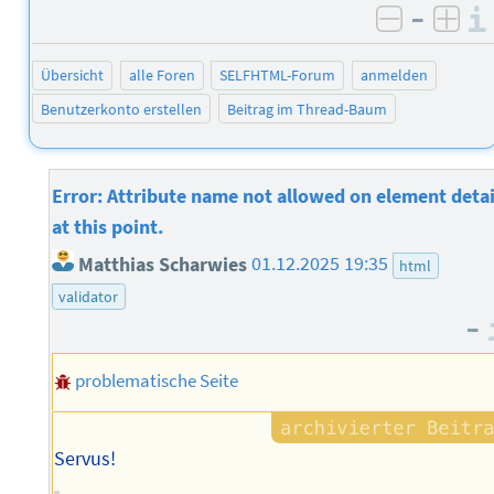
–
negativ 
posi
Übersicht
alle Foren
SELFHTML-Forum
anmelden
Benutzerkonto erstellen
Beitrag im Thread-Baum
Error: Attribute name not allowed on element detai
at this point.
Matthias Scharwies
01.12.2025 19:35
html
validator
–
problematische Seite
Servus!