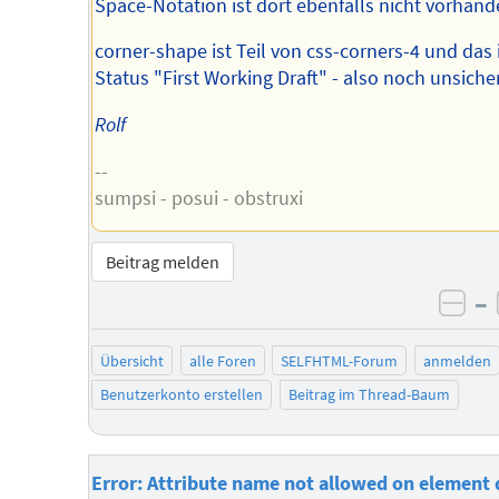
Space-Notation ist dort ebenfalls nicht vorhand
corner-shape ist Teil von css-corners-4 und das 
Status "First Working Draft" - also noch unsicher
Rolf
--
sumpsi - posui - obstruxi
Beitrag melden
–
neg
Übersicht
alle Foren
SELFHTML-Forum
anmelden
Benutzerkonto erstellen
Beitrag im Thread-Baum
Error: Attribute name not allowed on element 