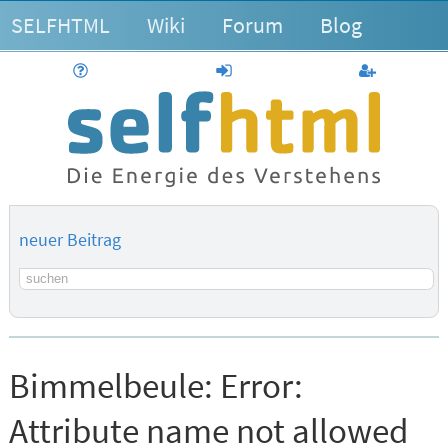
SELFHTML
Wiki
Forum
Blog
Hilfe
anmelden
Benutzerk
neuer Beitrag
Suchbegriff
Bimmelbeule:
Error:
Attribute name not allowed