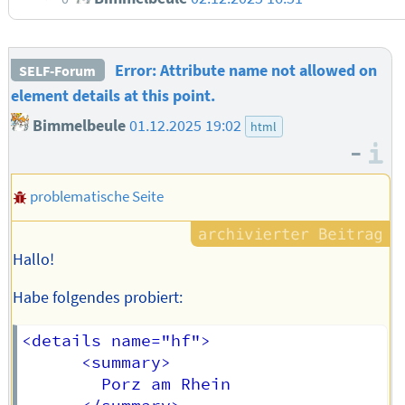
Error: Attribute name not allowed on
SELF-Forum
element details at this point.
Bimmelbeule
01.12.2025 19:02
html
–
I
problematische Seite
Hallo!
Habe folgendes probiert:
<details name="hf">

      <summary>

        Porz am Rhein
