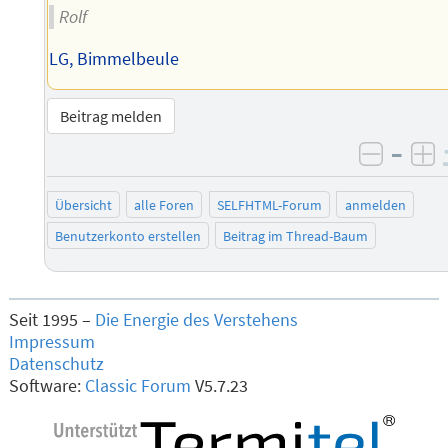
Rolf
LG, Bimmelbeule
Beitrag melden
–
negati
po
Übersicht
alle Foren
SELFHTML-Forum
anmelden
Benutzerkonto erstellen
Beitrag im Thread-Baum
Seit 1995 –
Die Energie des Verstehens
Impressum
Datenschutz
Software:
Classic Forum
V5.7.23