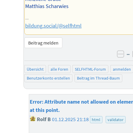
Matthias Scharwies
--
bildung.social/@selfhtml
Beitrag melden
–
neg
Übersicht
alle Foren
SELFHTML-Forum
anmelden
Benutzerkonto erstellen
Beitrag im Thread-Baum
Error: Attribute name not allowed on elemen
at this point.
Rolf B
01.12.2025 21:18
html
validator