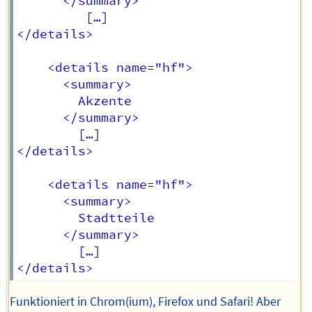
      </summary>

         […]

</details>

    <details name="hf">

      <summary>

        Akzente

      </summary>

        […]

</details>

    <details name="hf">

      <summary>

        Stadtteile

      </summary>

        […]

Funktioniert in Chrom(ium), Firefox und Safari! Aber