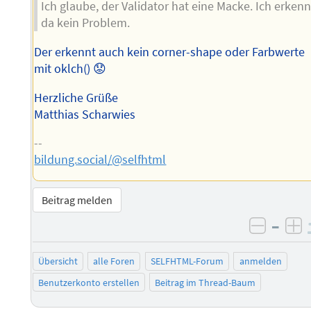
Ich glaube, der Validator hat eine Macke. Ich erken
da kein Problem.
Der erkennt auch kein corner-shape oder Farbwerte
mit oklch() 😟
Herzliche Grüße
Matthias Scharwies
--
bildung.social/@selfhtml
Beitrag melden
–
negati
po
Übersicht
alle Foren
SELFHTML-Forum
anmelden
Benutzerkonto erstellen
Beitrag im Thread-Baum