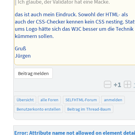
Ich glaube, der Validator hat eine Macke.
das ist auch mein Eindruck. Sowohl der HTML- als
auch der CSS-Checker kennen kein CSS nesting. Stat
ums Logo hätte sich das W3C besser um die Technik
kümmern sollen.
Gruß
Jürgen
Beitrag melden
+1
negativ 
po
Übersicht
alle Foren
SELFHTML-Forum
anmelden
Benutzerkonto erstellen
Beitrag im Thread-Baum
Error: Attribute name not allowed on element detai