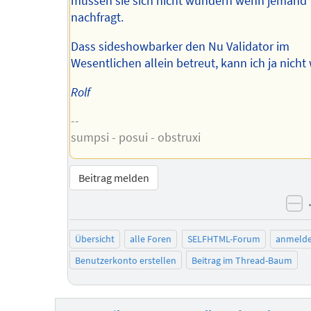
müssen sie sich nicht wundern wenn jemand
nachfragt.
Dass sideshowbarker den Nu Validator im
Wesentlichen allein betreut, kann ich ja nicht
Rolf
--
sumpsi - posui - obstruxi
Beitrag melden
ne
Übersicht
alle Foren
SELFHTML-Forum
anmeld
Benutzerkonto erstellen
Beitrag im Thread-Baum