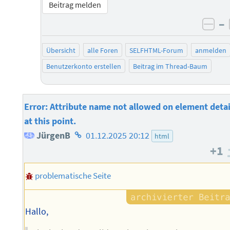
Beitrag melden
–
neg
Übersicht
alle Foren
SELFHTML-Forum
anmelden
Benutzerkonto erstellen
Beitrag im Thread-Baum
Error: Attribute name not allowed on element detai
at this point.
Homepage
JürgenB
01.12.2025 20:12
html
+1
des
Autors
problematische Seite
Hallo,