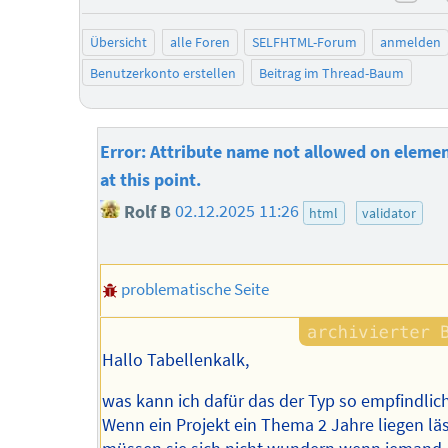
neg
Übersicht
alle Foren
SELFHTML-Forum
anmelden
Benutzerkonto erstellen
Beitrag im Thread-Baum
Error: Attribute name not allowed on elemen
at this point.
Rolf B
02.12.2025 11:26
html
validator
problematische Seite
Hallo Tabellenkalk,
was kann ich dafür das der Typ so empfindlich
Wenn ein Projekt ein Thema 2 Jahre liegen läs