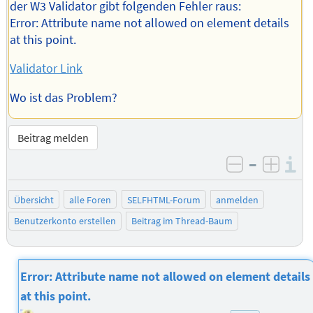
der W3 Validator gibt folgenden Fehler raus:
Error: Attribute name not allowed on element details
at this point.
Validator Link
Wo ist das Problem?
Beitrag melden
–
I
negativ be
posit
Übersicht
alle Foren
SELFHTML-Forum
anmelden
Benutzerkonto erstellen
Beitrag im Thread-Baum
Error: Attribute name not allowed on element details
at this point.