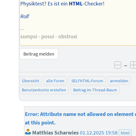
Physiktest? Es ist ein
HTML
-Checker!
Rolf
--
sumpsi - posui - obstruxi
Beitrag melden
–
negat
Übersicht
alle Foren
SELFHTML-Forum
anmelden
Benutzerkonto erstellen
Beitrag im Thread-Baum
Error: Attribute name not allowed on element 
at this point.
Matthias Scharwies
01.12.2025 19:58
html