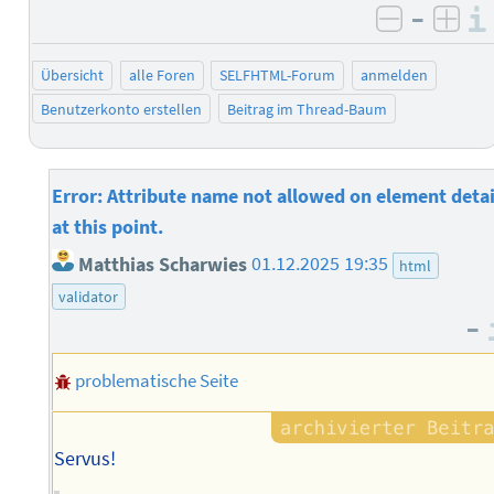
–
negativ 
posi
Übersicht
alle Foren
SELFHTML-Forum
anmelden
Benutzerkonto erstellen
Beitrag im Thread-Baum
Error: Attribute name not allowed on element detai
at this point.
Matthias Scharwies
01.12.2025 19:35
html
validator
–
problematische Seite
Servus!