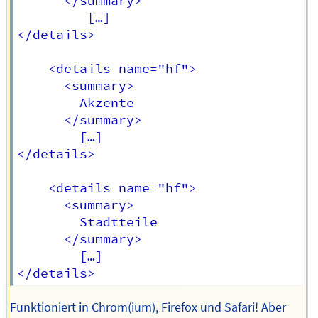
      </summary>

         […]

</details>

    <details name="hf">

      <summary>

        Akzente

      </summary>

        […]

</details>

    <details name="hf">

      <summary>

        Stadtteile

      </summary>

        […]

Funktioniert in Chrom(ium), Firefox und Safari! Aber