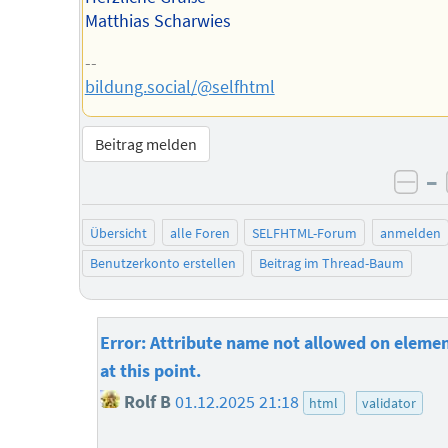
Matthias Scharwies
--
bildung.social/@selfhtml
Beitrag melden
–
neg
Übersicht
alle Foren
SELFHTML-Forum
anmelden
Benutzerkonto erstellen
Beitrag im Thread-Baum
Error: Attribute name not allowed on elemen
at this point.
Rolf B
01.12.2025 21:18
html
validator