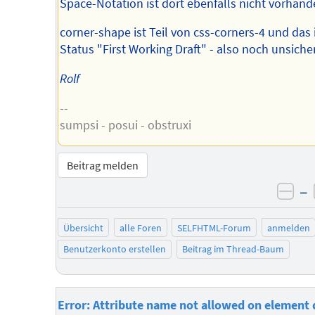
Space-Notation ist dort ebenfalls nicht vorhand
corner-shape ist Teil von css-corners-4 und das 
Status "First Working Draft" - also noch unsicher
Rolf
--
sumpsi - posui - obstruxi
Beitrag melden
–
neg
Übersicht
alle Foren
SELFHTML-Forum
anmelden
Benutzerkonto erstellen
Beitrag im Thread-Baum
Error: Attribute name not allowed on element 