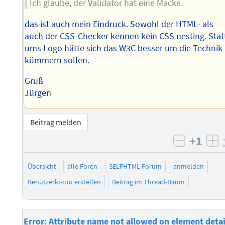
Ich glaube, der Validator hat eine Macke.
das ist auch mein Eindruck. Sowohl der HTML- als
auch der CSS-Checker kennen kein CSS nesting. Stat
ums Logo hätte sich das W3C besser um die Technik
kümmern sollen.
Gruß
Jürgen
Beitrag melden
+1
negativ 
po
Übersicht
alle Foren
SELFHTML-Forum
anmelden
Benutzerkonto erstellen
Beitrag im Thread-Baum
Error: Attribute name not allowed on element detai