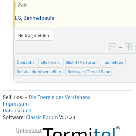
Rolf
LG, Bimmelbeule
Beitrag melden
–
negati
po
Übersicht
alle Foren
SELFHTML-Forum
anmelden
Benutzerkonto erstellen
Beitrag im Thread-Baum
Seit 1995 –
Die Energie des Verstehens
Impressum
Datenschutz
Software:
Classic Forum
V5.7.23