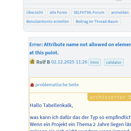
neg
Übersicht
alle Foren
SELFHTML-Forum
anmelden
Benutzerkonto erstellen
Beitrag im Thread-Baum
Error: Attribute name not allowed on elemen
at this point.
Rolf B
02.12.2025 11:26
html
validator
problematische Seite
Hallo Tabellenkalk,
was kann ich dafür das der Typ so empfindlich
Wenn ein Projekt ein Thema 2 Jahre liegen läs