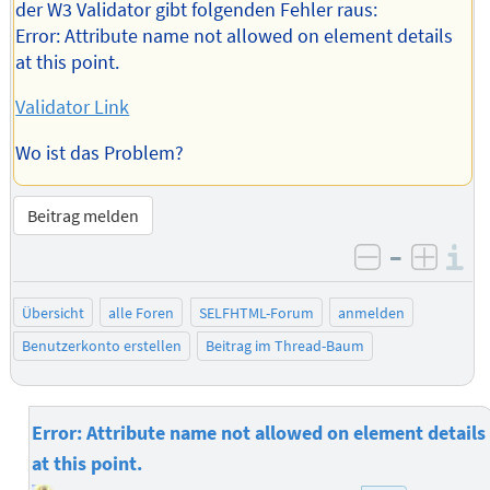
der W3 Validator gibt folgenden Fehler raus:
Error: Attribute name not allowed on element details
at this point.
Validator Link
Wo ist das Problem?
Beitrag melden
–
I
negativ be
posit
Übersicht
alle Foren
SELFHTML-Forum
anmelden
Benutzerkonto erstellen
Beitrag im Thread-Baum
Error: Attribute name not allowed on element details
at this point.