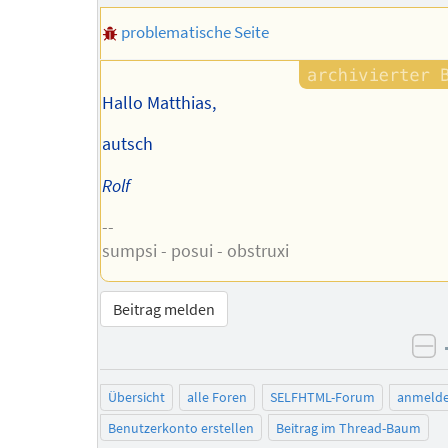
problematische Seite
Hallo Matthias,
autsch
Rolf
--
sumpsi - posui - obstruxi
Beitrag melden
ne
Übersicht
alle Foren
SELFHTML-Forum
anmeld
Benutzerkonto erstellen
Beitrag im Thread-Baum