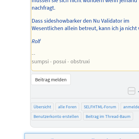
müssen sie sich nicht wundern wenn jemand
nachfragt.
Dass sideshowbarker den Nu Validator im
Wesentlichen allein betreut, kann ich ja nicht
Rolf
--
sumpsi - posui - obstruxi
Beitrag melden
ne
Übersicht
alle Foren
SELFHTML-Forum
anmeld
Benutzerkonto erstellen
Beitrag im Thread-Baum