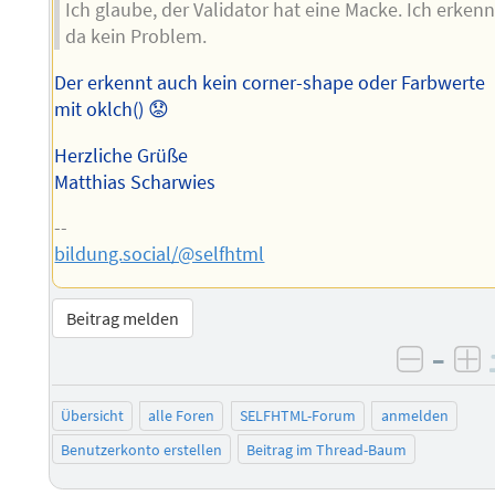
Ich glaube, der Validator hat eine Macke. Ich erken
da kein Problem.
Der erkennt auch kein corner-shape oder Farbwerte
mit oklch() 😟
Herzliche Grüße
Matthias Scharwies
--
bildung.social/@selfhtml
Beitrag melden
–
negati
po
Übersicht
alle Foren
SELFHTML-Forum
anmelden
Benutzerkonto erstellen
Beitrag im Thread-Baum