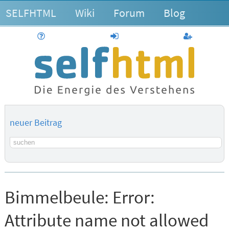
SELFHTML
Wiki
Forum
Blog
Hilfe
anmelden
Benutzerk
neuer Beitrag
Suchbegriff
Bimmelbeule:
Error:
Attribute name not allowed