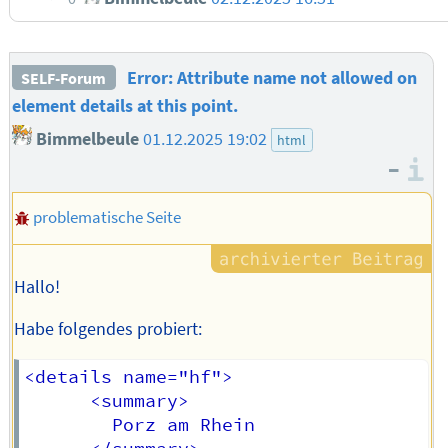
Error: Attribute name not allowed on
SELF-Forum
element details at this point.
Bimmelbeule
01.12.2025 19:02
html
–
I
problematische Seite
Hallo!
Habe folgendes probiert:
<details name="hf">

      <summary>

        Porz am Rhein
