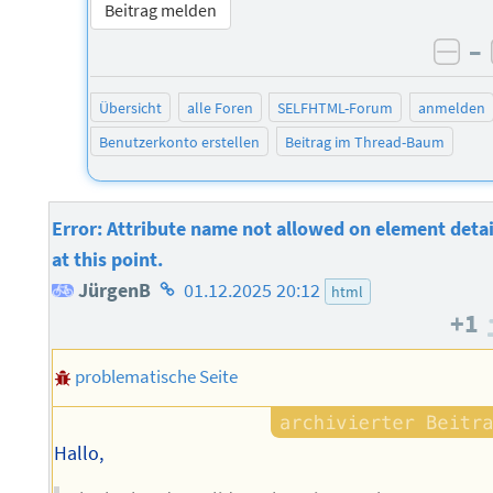
Beitrag melden
–
neg
Übersicht
alle Foren
SELFHTML-Forum
anmelden
Benutzerkonto erstellen
Beitrag im Thread-Baum
Error: Attribute name not allowed on element detai
at this point.
Homepage
JürgenB
01.12.2025 20:12
html
+1
des
Autors
problematische Seite
Hallo,