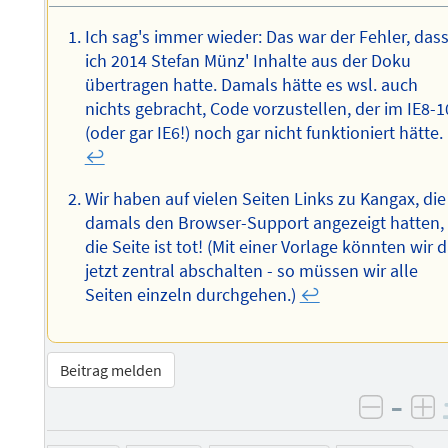
Ich sag's immer wieder: Das war der Fehler, das
ich 2014 Stefan Münz' Inhalte aus der Doku
übertragen hatte. Damals hätte es wsl. auch
nichts gebracht, Code vorzustellen, der im IE8-1
(oder gar IE6!) noch gar nicht funktioniert hätte.
↩︎
Wir haben auf vielen Seiten Links zu Kangax, die
damals den Browser-Support angezeigt hatten,
die Seite ist tot! (Mit einer Vorlage könnten wir 
jetzt zentral abschalten - so müssen wir alle
Seiten einzeln durchgehen.)
↩︎
Beitrag melden
–
negati
po