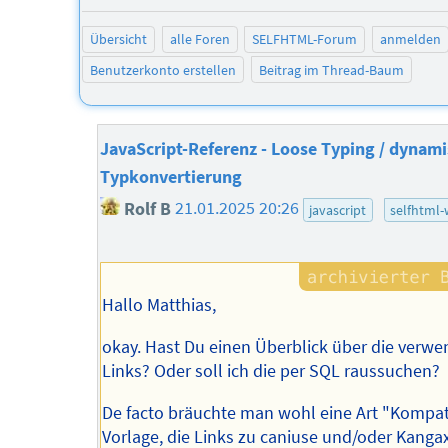
neg
Übersicht
alle Foren
SELFHTML-Forum
anmelden
Benutzerkonto erstellen
Beitrag im Thread-Baum
JavaScript-Referenz - Loose Typing / dynam
Typkonvertierung
Rolf B
21.01.2025 20:26
javascript
selfhtml-
Hallo Matthias,
okay. Hast Du einen Überblick über die verw
Links? Oder soll ich die per SQL raussuchen?
De facto bräuchte man wohl eine Art "Kompati
Vorlage, die Links zu caniuse und/oder Kanga