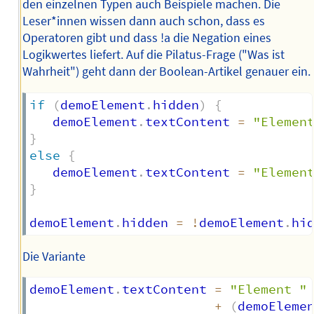
den einzelnen Typen auch Beispiele machen. Die
Leser*innen wissen dann auch schon, dass es
Operatoren gibt und dass !a die Negation eines
Logikwertes liefert. Auf die Pilatus-Frage ("Was ist
Wahrheit") geht dann der Boolean-Artikel genauer ein.
if
(
demoElement
.
hidden
)
{
   demoElement
.
textContent 
=
"Elemen
}
else
{
   demoElement
.
textContent 
=
"Elemen
}
demoElement
.
hidden 
=
!
demoElement
.
hi
Die Variante
demoElement
.
textContent 
=
"Element "
+
(
demoEleme