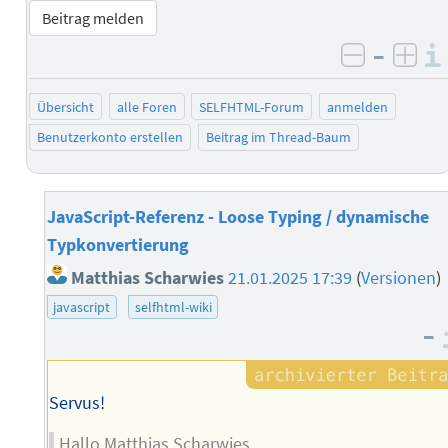
Beitrag melden
–
negativ 
posi
Übersicht
alle Foren
SELFHTML-Forum
anmelden
Benutzerkonto erstellen
Beitrag im Thread-Baum
JavaScript-Referenz - Loose Typing / dynamische
Typkonvertierung
Matthias Scharwies
21.01.2025 17:39
(
Versionen
)
javascript
selfhtml-wiki
–
Servus!
Hallo Matthias Scharwies,