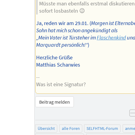
Müsste man ebenfalls erstmal diskutieren
sofort losbasteln 😉
Ja, reden wir am 29.01. (
Morgen ist Elternab
Sohn hat mich schon angekündigt als
„Mein Vater ist Türsteher im
Flaschenkind
und
Marquardt persönlich!“
)
Herzliche Grüße
Matthias Scharwies
--
Was ist eine Signatur?
Beitrag melden
Übersicht
alle Foren
SELFHTML-Forum
anme