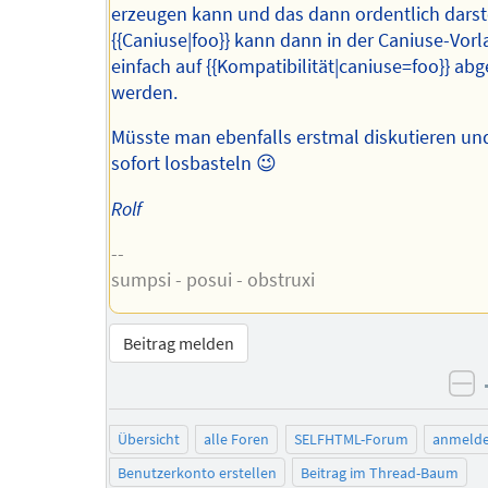
erzeugen kann und das dann ordentlich darste
{{Caniuse|foo}} kann dann in der Caniuse-Vorl
einfach auf {{Kompatibilität|caniuse=foo}} abg
werden.
Müsste man ebenfalls erstmal diskutieren un
sofort losbasteln 😉
Rolf
--
sumpsi - posui - obstruxi
Beitrag melden
ne
Übersicht
alle Foren
SELFHTML-Forum
anmeld
Benutzerkonto erstellen
Beitrag im Thread-Baum