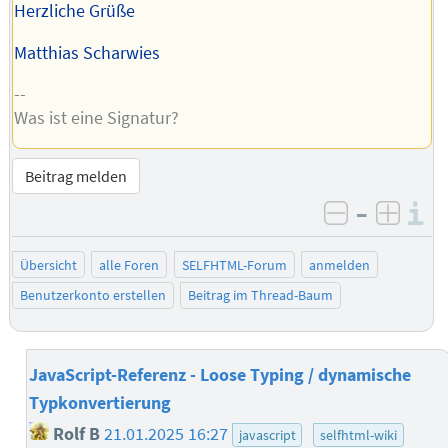
Herzliche Grüße
Matthias Scharwies
--
Was ist eine Signatur?
Beitrag melden
–
I
negativ be
posit
Übersicht
alle Foren
SELFHTML-Forum
anmelden
Benutzerkonto erstellen
Beitrag im Thread-Baum
JavaScript-Referenz - Loose Typing / dynamische
Typkonvertierung
Rolf B
21.01.2025 16:27
javascript
selfhtml-wiki