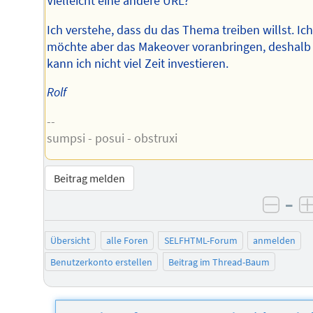
Vielleicht eine andere URL?
Ich verstehe, dass du das Thema treiben willst. Ic
möchte aber das Makeover voranbringen, deshalb
kann ich nicht viel Zeit investieren.
Rolf
--
sumpsi - posui - obstruxi
Beitrag melden
–
negat
Übersicht
alle Foren
SELFHTML-Forum
anmelden
Benutzerkonto erstellen
Beitrag im Thread-Baum