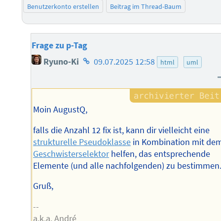
Benutzerkonto erstellen
Beitrag im Thread-Baum
Frage zu p-Tag
Homepage
Ryuno-Ki
09.07.2025 12:58
html
uml
des
Autors
Moin AugustQ,
falls die Anzahl 12 fix ist, kann dir vielleicht eine
strukturelle Pseudoklasse
in Kombination mit de
Geschwisterselektor
helfen, das entsprechende
Elemente (und alle nachfolgenden) zu bestimmen
Gruß,
--
a.k.a. André