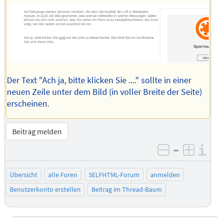
Der Text "Ach ja, bitte klicken Sie ...." sollte in einer
neuen Zeile unter dem Bild (in voller Breite der Seite)
erscheinen.
Beitrag melden
–
I
negativ be
posit
Übersicht
alle Foren
SELFHTML-Forum
anmelden
Benutzerkonto erstellen
Beitrag im Thread-Baum