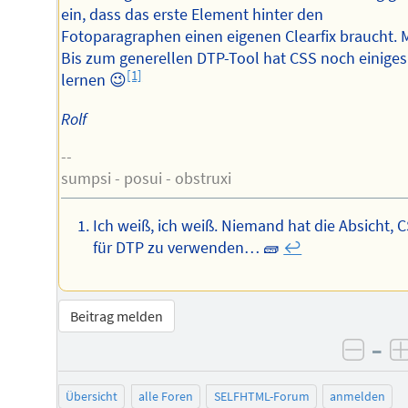
ein, dass das erste Element hinter den
Fotoparagraphen einen eigenen Clearfix braucht. 
Bis zum generellen DTP-Tool hat CSS noch einiges
[1]
lernen 😉
Rolf
--
sumpsi - posui - obstruxi
Ich weiß, ich weiß. Niemand hat die Absicht, 
für DTP zu verwenden… 🧱
↩︎
Beitrag melden
–
negat
Übersicht
alle Foren
SELFHTML-Forum
anmelden