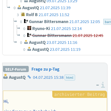
AugustQ
09.07.2025 13:29
0
AugustQ
21.07.2025 11:39
0
Rolf B
21.07.2025 11:52
3
Gunnar Bittersmann
21.07.2025 12:05
0
barr
Ryuno-Ki
21.07.2025 12:14
0
Gunnar Bittersmann
21.07.2025 12:45
0
AugustQ
23.07.2025 11:16
0
AugustQ
23.07.2025 11:19
0
Frage zu p-Tag
SELF-Forum
Homepage
AugustQ
04.07.2025 15:38
html
des
–
I
Autors
Hi,