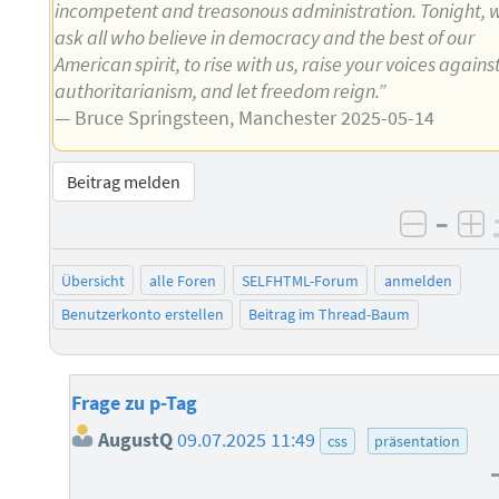
incompetent and treasonous administration. Tonight, 
ask all who believe in democracy and the best of our
American spirit, to rise with us, raise your voices agains
authoritarianism, and let freedom reign.”
— Bruce Springsteen, Manchester 2025-05-14
Beitrag melden
–
negati
po
Übersicht
alle Foren
SELFHTML-Forum
anmelden
Benutzerkonto erstellen
Beitrag im Thread-Baum
Frage zu p-Tag
AugustQ
09.07.2025 11:49
css
präsentation