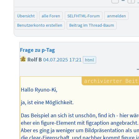
negati
po
Übersicht
alle Foren
SELFHTML-Forum
anmelden
Benutzerkonto erstellen
Beitrag im Thread-Baum
Frage zu p-Tag
Rolf B
04.07.2025 17:21
html
Hallo Ryuno-Ki,
ja, ist eine Möglichkeit.
Das Beispiel an sich ist unschön, find ich - hier wär
eher ein figure-Element mit figcaption angebracht.
Aber es ging ja weniger um Bildpräsentation als u
die clear-Eigenschaft, und nachher kommt figure j