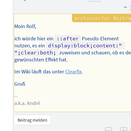
des
–
Autors
Moin Rolf,
ich würde hier ein
::after
Pseudo-Element
nutzen, es ein
display:block;content:" 
";clear:both;
zuweisen und schauen, ob es d
gewünschten Effekt hat.
Im Wiki läuft das unter
Clearfix
.
Gruß
--
a.k.a. André
Beitrag melden
–