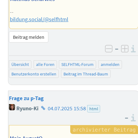
--
bildung.social/@selfhtml
Beitrag melden
–
negativ 
posi
Übersicht
alle Foren
SELFHTML-Forum
anmelden
Benutzerkonto erstellen
Beitrag im Thread-Baum
Frage zu p-Tag
Homepage
Ryuno-Ki
04.07.2025 15:58
html
des
–
Autors