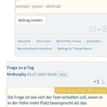
--
sumpsi - posui - obstruxi
Beitrag melden
–
negat
Übersicht
alle Foren
SELFHTML-Forum
anmelden
Benutzerkonto erstellen
Beitrag im Thread-Baum
Frage zu p-Tag
MrMurphy
05.07.2025 00:26
html
+1
Die Frage ist wie sich der Text verhalten soll, wenn er
in der Höhe mehr Platz beansprucht als das