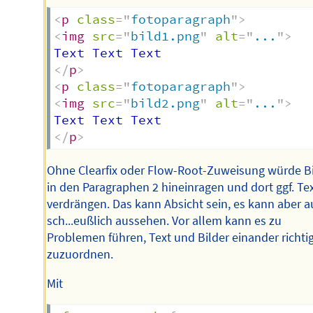
<
p
class
=
"
fotoparagraph
"
>
<
img
src
=
"
bild1.png
"
alt
=
"
...
"
>
</
p
>
<
p
class
=
"
fotoparagraph
"
>
<
img
src
=
"
bild2.png
"
alt
=
"
...
"
>
</
p
>
Ohne Clearfix oder Flow-Root-Zuweisung würde Bi
in den Paragraphen 2 hineinragen und dort ggf. Te
verdrängen. Das kann Absicht sein, es kann aber 
sch...eußlich aussehen. Vor allem kann es zu
Problemen führen, Text und Bilder einander richti
zuzuordnen.
Mit