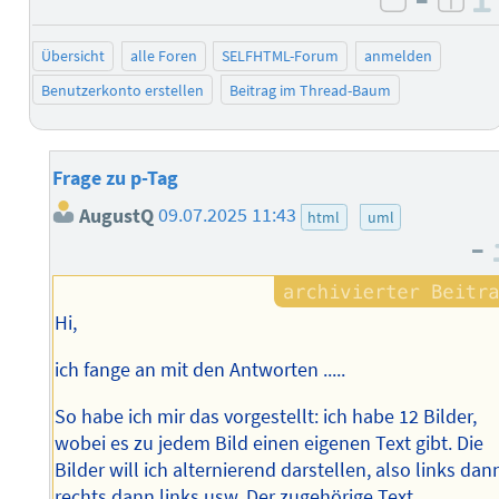
negativ 
posi
Übersicht
alle Foren
SELFHTML-Forum
anmelden
Benutzerkonto erstellen
Beitrag im Thread-Baum
Frage zu p-Tag
AugustQ
09.07.2025 11:43
html
uml
–
Hi,
ich fange an mit den Antworten .....
So habe ich mir das vorgestellt: ich habe 12 Bilder,
wobei es zu jedem Bild einen eigenen Text gibt. Die
Bilder will ich alternierend darstellen, also links dan
rechts dann links usw. Der zugehörige Text