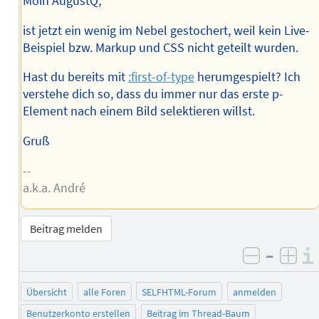
Moin AugustQ,
ist jetzt ein wenig im Nebel gestochert, weil kein Live-
Beispiel bzw. Markup und CSS nicht geteilt wurden.
Hast du bereits mit
:first-of-type
herumgespielt? Ich
verstehe dich so, dass du immer nur das erste p-
Element nach einem Bild selektieren willst.
Gruß
--
a.k.a. André
Beitrag melden
–
negativ 
posi
Übersicht
alle Foren
SELFHTML-Forum
anmelden
Benutzerkonto erstellen
Beitrag im Thread-Baum