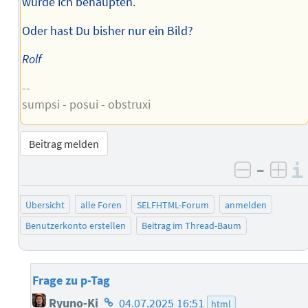
würde ich behaupten.
Oder hast Du bisher nur ein Bild?
Rolf
--
sumpsi - posui - obstruxi
Beitrag melden
–
negativ 
posi
Übersicht
alle Foren
SELFHTML-Forum
anmelden
Benutzerkonto erstellen
Beitrag im Thread-Baum
Frage zu p-Tag
Homepage
Ryuno-Ki
04.07.2025 16:51
html