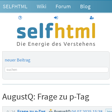
SELFHTML
Wiki
Forum
Blog
Hilfe
anmelden
Benutzerk
neuer Beitrag
Suchbegriff
AugustQ:
Frage zu p-Tag
Frage zu p-Tag
AugustQ
04.07.2025 15:38
0
24
ht