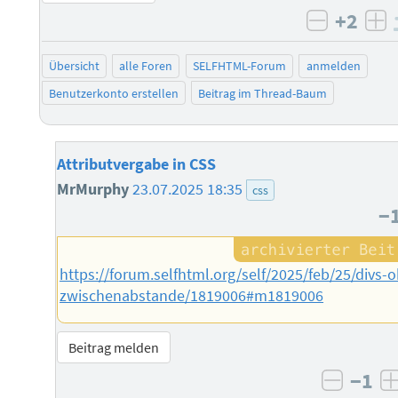
+2
negativ 
po
Übersicht
alle Foren
SELFHTML-Forum
anmelden
Benutzerkonto erstellen
Beitrag im Thread-Baum
Attributvergabe in CSS
MrMurphy
23.07.2025 18:35
css
−
https://forum.selfhtml.org/self/2025/feb/25/divs-
zwischenabstande/1819006#m1819006
Beitrag melden
−1
negati