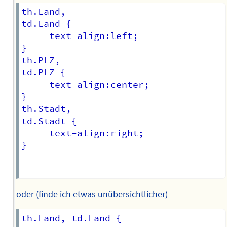
th.Land,

td.Land {

     text-align:left;

}

th.PLZ,

td.PLZ {

     text-align:center;

}

th.Stadt,

td.Stadt {

     text-align:right;

}

oder (finde ich etwas unübersichtlicher)
th.Land, td.Land {
