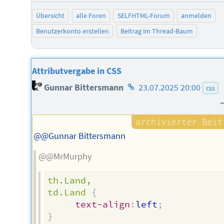
Übersicht
alle Foren
SELFHTML-Forum
anmelden
Benutzerkonto erstellen
Beitrag im Thread-Baum
Attributvergabe in CSS
Homepage
Gunnar Bittersmann
23.07.2025 20:00
css
des
Autors
@@Gunnar Bittersmann
@@MrMurphy
th.Land,

td.Land
{
text-align
:
left
;
}