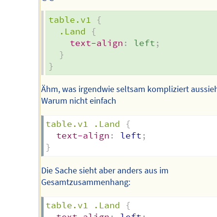
table.v1
{
.Land
{
text-align
:
 left
;
}
}
Ähm, was irgendwie seltsam kompliziert aussieh
Warum nicht einfach
table.v1 .Land
{
text-align
:
 left
;
}
Die Sache sieht aber anders aus im
Gesamtzusammenhang:
table.v1 .Land
{
text-align
:
 left
;