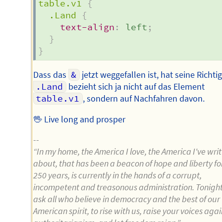
table.v1
{
.Land
{
text-align
:
 left
;
}
}
Dass das
&
jetzt weggefallen ist, hat seine Richtig
.Land
bezieht sich ja nicht auf das Element
table.v1
, sondern auf Nachfahren davon.
🖖 Live long and prosper
--
“In my home, the America I love, the America I've wri
about, that has been a beacon of hope and liberty fo
250 years, is currently in the hands of a corrupt,
incompetent and treasonous administration. Tonigh
ask all who believe in democracy and the best of our
American spirit, to rise with us, raise your voices agai