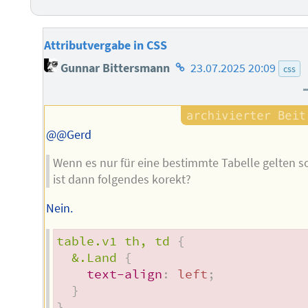
Attributvergabe in CSS
Homepage
Gunnar Bittersmann
23.07.2025 20:09
css
des
Autors
@@Gerd
Wenn es nur für eine bestimmte Tabelle gelten so
ist dann folgendes korekt?
Nein.
table.v1 th, td
{
&.Land
{
text-align
:
 left
;
}
}