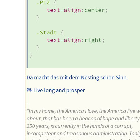
.PLZ
{
text-align
:
center
;
}
.Stadt
{
text-align
:
right
;
}
}
Da macht das mit dem Nesting schon Sinn.
🖖 Live long and prosper
--
“In my home, the America I love, the America I've w
about, that has been a beacon of hope and liberty 
250 years, is currently in the hands of a corrupt,
incompetent and treasonous administration. Toni