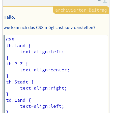
–
I
Hallo,
wie kann ich das CSS möglichst kurz darstellen?
CSS

th.Land {

     text-align:left;

}

th.PLZ {

     text-align:center;

}

th.Stadt {

     text-align:right;

}

td.Land {

     text-align:left;

}
