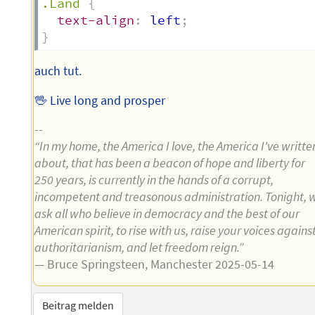
.Land
{
text-align
:
 left
;
}
auch tut.
🖖 Live long and prosper
--
“In my home, the America I love, the America I've writte
about, that has been a beacon of hope and liberty for
250 years, is currently in the hands of a corrupt,
incompetent and treasonous administration. Tonight, 
ask all who believe in democracy and the best of our
American spirit, to rise with us, raise your voices agains
authoritarianism, and let freedom reign.”
— Bruce Springsteen, Manchester 2025-05-14
Beitrag melden