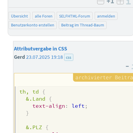
+1
negativ b
posi
Übersicht
alle Foren
SELFHTML-Forum
anmelden
Benutzerkonto erstellen
Beitrag im Thread-Baum
Attributvergabe in CSS
Gerd
23.07.2025 19:18
css
–
th, td
{
&.Land
{
text-align
:
 left
;
}
&.PLZ
{