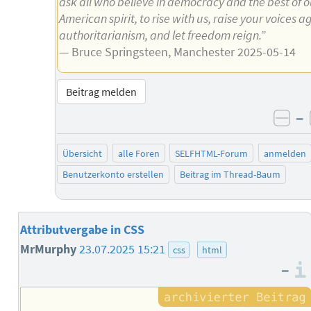
ask all who believe in democracy and the best of o
American spirit, to rise with us, raise your voices a
authoritarianism, and let freedom reign.”
— Bruce Springsteen, Manchester 2025-05-14
Beitrag melden
–
neg
Übersicht
alle Foren
SELFHTML-Forum
anmelden
Benutzerkonto erstellen
Beitrag im Thread-Baum
Attributvergabe in CSS
MrMurphy
23.07.2025 15:21
css
html
–