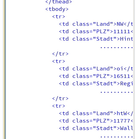
		   </thead>

		   <tbody>

             <tr>

			   <td class="Land">NW</td>	

			   <td class="PLZ">11111</td>	

			   <td class="Stadt">Hintertuxing</td>	

                           ..........

			 </tr>

             <tr>

			   <td class="Land">oi</td>	

			   <td class="PLZ">16511</td>	

			   <td class="Stadt">Reging</td>	

                           ..........

			 </tr>

             <tr>

			   <td class="Land">htW</td>	

			   <td class="PLZ">11777</td>	

			   <td class="Stadt">Walli</td>	

                           ..........
