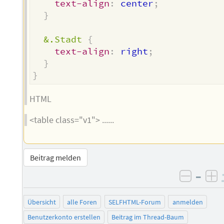
text-align
:
 center
;
}
&.Stadt
{
text-align
:
 right
;
}
}
HTML
<table class="v1"> ......
Beitrag melden
–
negati
po
Übersicht
alle Foren
SELFHTML-Forum
anmelden
Benutzerkonto erstellen
Beitrag im Thread-Baum