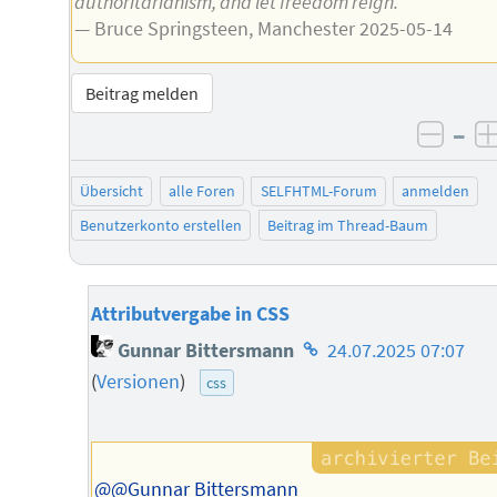
authoritarianism, and let freedom reign.”
— Bruce Springsteen, Manchester 2025-05-14
Beitrag melden
–
negat
Übersicht
alle Foren
SELFHTML-Forum
anmelden
Benutzerkonto erstellen
Beitrag im Thread-Baum
Attributvergabe in CSS
Homepage
Gunnar Bittersmann
24.07.2025 07:07
des
(
Versionen
)
css
Autors
@@Gunnar Bittersmann