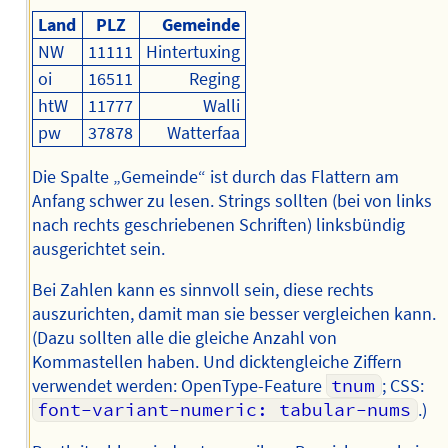
Land
PLZ
Gemeinde
NW
11111
Hintertuxing
oi
16511
Reging
htW
11777
Walli
pw
37878
Watterfaa
Die Spalte „Gemeinde“ ist durch das Flattern am
Anfang schwer zu lesen. Strings sollten (bei von links
nach rechts geschriebenen Schriften) linksbündig
ausgerichtet sein.
Bei Zahlen kann es sinnvoll sein, diese rechts
auszurichten, damit man sie besser vergleichen kann.
(Dazu sollten alle die gleiche Anzahl von
Kommastellen haben. Und dicktengleiche Ziffern
verwendet werden: OpenType-Feature
tnum
; CSS:
font-variant-numeric: tabular-nums
.)