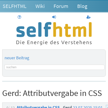
SELFHTML
Wiki
Forum
Blog
Hilfe
anmelden
Benutzerk
neuer Beitrag
Suchbegriff
Gerd:
Attributvergabe in CSS
Attributvergabe in CSS
Gerd
23.07.2025 15:01
0
12