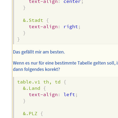
text-align
:
 center
;
}
&.Stadt
{
text-align
:
 right
;
}
}
Das gefällt mir am besten.
Wenn es nur für eine bestimmte Tabelle gelten soll, i
dann folgendes korekt?
table.v1 th, td
{
&.Land
{
text-align
:
 left
;
}
&.PLZ
{