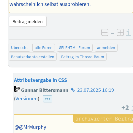
wahrscheinlich selbst ausprobieren.
Beitrag melden
–
negativ 
posi
Übersicht
alle Foren
SELFHTML-Forum
anmelden
Benutzerkonto erstellen
Beitrag im Thread-Baum
Attributvergabe in CSS
Homepage
Gunnar Bittersmann
23.07.2025 16:19
des
(
Versionen
)
css
Autors
+2
@@MrMurphy