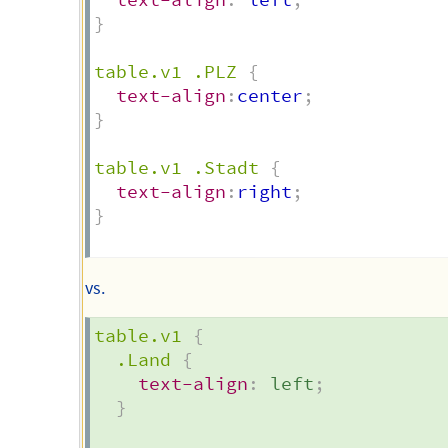
}
table.v1 .PLZ
{
text-align
:
center
;
}
table.v1 .Stadt
{
text-align
:
right
;
}
vs.
table.v1
{
.Land
{
text-align
:
 left
;
}