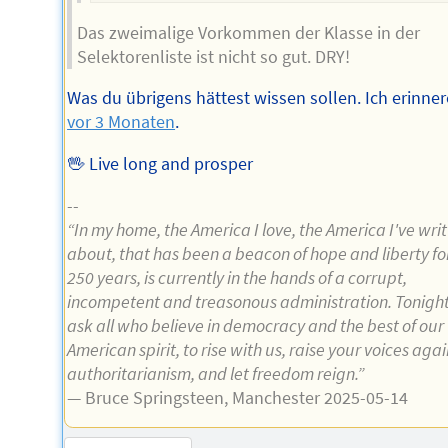
Das zweimalige Vorkommen der Klasse in der
Selektorenliste ist nicht so gut. DRY!
Was du übrigens hättest wissen sollen. Ich erinner
vor 3 Monaten
.
🖖 Live long and prosper
--
“In my home, the America I love, the America I've wri
about, that has been a beacon of hope and liberty fo
250 years, is currently in the hands of a corrupt,
incompetent and treasonous administration. Tonigh
ask all who believe in democracy and the best of our
American spirit, to rise with us, raise your voices agai
authoritarianism, and let freedom reign.”
— Bruce Springsteen, Manchester 2025-05-14