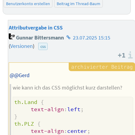
Benutzerkonto erstellen
Beitrag im Thread-Baum
Attributvergabe in CSS
Homepage
Gunnar Bittersmann
23.07.2025 15:15
des
(
Versionen
)
css
Autors
+1
@@Gerd
wie kann ich das CSS möglichst kurz darstellen?
th.Land
{
text-align
:
left
;
}
th.PLZ
{
text-align
:
center
;