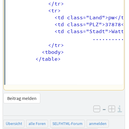
			 </tr>

             <tr>

			   <td class="Land">pw</td>	

			   <td class="PLZ">37878</td>	

			   <td class="Stadt">Watterfaa</td>	

                           ..........

			 </tr>

		   <tbody>

         </table>

Beitrag melden
–
I
negativ be
posit
Übersicht
alle Foren
SELFHTML-Forum
anmelden