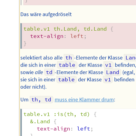
Das wäre aufgedröselt
table.v1 th.Land, td.Land
{
text-align
:
 left
;
}
selektiert also alle
th
-Elemente der Klasse
Lan
die sich in einer
table
der Klasse
v1
befinden
sowie
alle
td
-Elemente der Klasse
Land
(egal,
sie sich in einer
table
der Klasse
v1
befinden
oder nicht).
Um
th, td
muss eine Klammer drum
:
table.v1 :is(th, td)
{
&.Land
{
text-align
:
 left
;
}