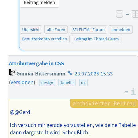
Beitrag melden
–
negat
Übersicht
alle Foren
SELFHTML-Forum
anmelden
Benutzerkonto erstellen
Beitrag im Thread-Baum
Attributvergabe in CSS
Homepage
Gunnar Bittersmann
23.07.2025 15:33
des
(
Versionen
)
design
tabelle
ux
Autors
–
@@Gerd
Ich versuch mir gerade vorzustellen, wie deine Tabelle
dann dargestellt wird. Scheußlich.