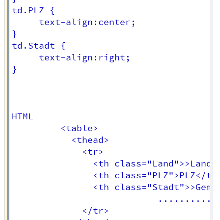
td.PLZ {

     text-align:center;

}

td.Stadt {

     text-align:right;

}

HTML

         <table>

		   <thead>

             <tr>

			   <th class="Land">>Land</a></th>

               <th class="PLZ">PLZ</th>
               <th class="Stadt">>Gemei
                           ..........

             </tr>
