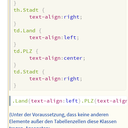
}
th.Stadt
{
text-align
:
right
;
}
td.Land
{
text-align
:
left
;
}
td.PLZ
{
text-align
:
center
;
}
td.Stadt
{
text-align
:
right
;
}
.Land
{
text-align
:
left
}
.PLZ
{
text-alig
(Unter der Voraussetzung, dass keine anderen
Elemente außer den Tabellenzellen diese Klassen