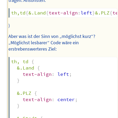
tragen. Ansonsten:
th,td
{
&.Land
{
text-align
:
left
}
&.PLZ
{
t
)
Aber was ist der Sinn von „möglichst kurz“?
„Möglichst lesbarer“ Code wäre ein
erstrebenswerteres Ziel:
th, td
{
&.Land
{
text-align
:
 left
;
}
&.PLZ
{
text-align
:
 center
;
}