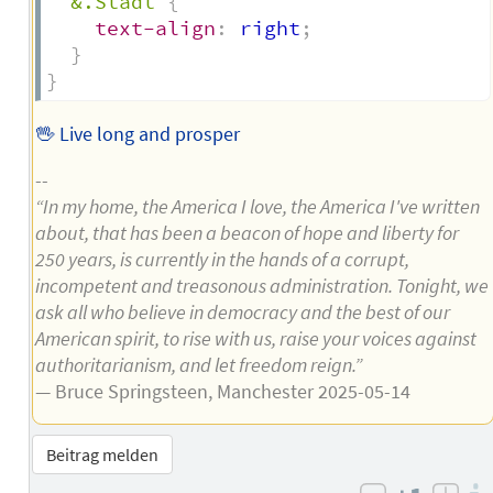
&.Stadt
{
text-align
:
 right
;
}
}
🖖 Live long and prosper
--
“In my home, the America I love, the America I've written
about, that has been a beacon of hope and liberty for
250 years, is currently in the hands of a corrupt,
incompetent and treasonous administration. Tonight, we
ask all who believe in democracy and the best of our
American spirit, to rise with us, raise your voices against
authoritarianism, and let freedom reign.”
— Bruce Springsteen, Manchester 2025-05-14
Beitrag melden