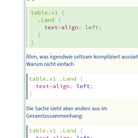
table.v1
{
.Land
{
text-align
:
 left
;
}
}
Ähm, was irgendwie seltsam kompliziert aussieh
Warum nicht einfach
table.v1 .Land
{
text-align
:
 left
;
}
Die Sache sieht aber anders aus im
Gesamtzusammenhang:
table.v1 .Land
{
text-align
:
 left
;