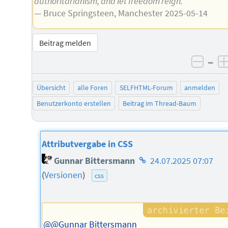
authoritarianism, and let freedom reign.”
— Bruce Springsteen, Manchester 2025-05-14
Beitrag melden
–
negat
Übersicht
alle Foren
SELFHTML-Forum
anmelden
Benutzerkonto erstellen
Beitrag im Thread-Baum
Attributvergabe in CSS
Homepage
Gunnar Bittersmann
24.07.2025 07:07
des
(
Versionen
)
css
Autors
@@Gunnar Bittersmann