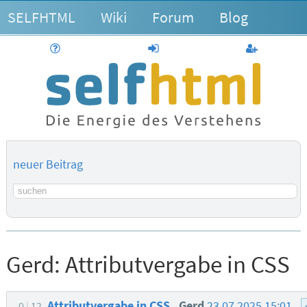
SELFHTML
Wiki
Forum
Blog
Hilfe
anmelden
Benutzerk
neuer Beitrag
Suchbegriff
Gerd:
Attributvergabe in CSS
Attributvergabe in CSS
Gerd
23.07.2025 15:01
0
12