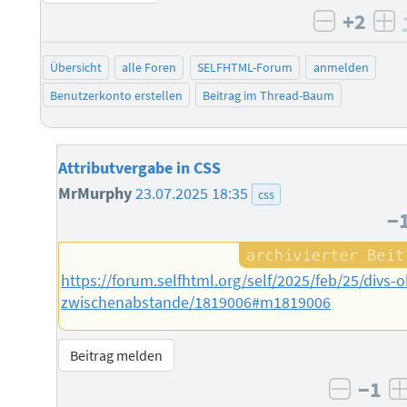
+2
negativ 
po
Übersicht
alle Foren
SELFHTML-Forum
anmelden
Benutzerkonto erstellen
Beitrag im Thread-Baum
Attributvergabe in CSS
MrMurphy
23.07.2025 18:35
css
−
https://forum.selfhtml.org/self/2025/feb/25/divs-
zwischenabstande/1819006#m1819006
Beitrag melden
−1
negati