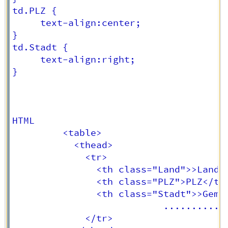
td.PLZ {

     text-align:center;

}

td.Stadt {

     text-align:right;

}

HTML

         <table>

		   <thead>

             <tr>

			   <th class="Land">>Land</a></th>

               <th class="PLZ">PLZ</th>
               <th class="Stadt">>Gemei
                           ..........

             </tr>
