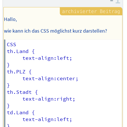
–
I
Hallo,
wie kann ich das CSS möglichst kurz darstellen?
CSS

th.Land {

     text-align:left;

}

th.PLZ {

     text-align:center;

}

th.Stadt {

     text-align:right;

}

td.Land {

     text-align:left;

}
