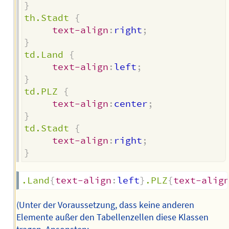
}
th.Stadt
{
text-align
:
right
;
}
td.Land
{
text-align
:
left
;
}
td.PLZ
{
text-align
:
center
;
}
td.Stadt
{
text-align
:
right
;
}
.Land
{
text-align
:
left
}
.PLZ
{
text-alig
(Unter der Voraussetzung, dass keine anderen
Elemente außer den Tabellenzellen diese Klassen