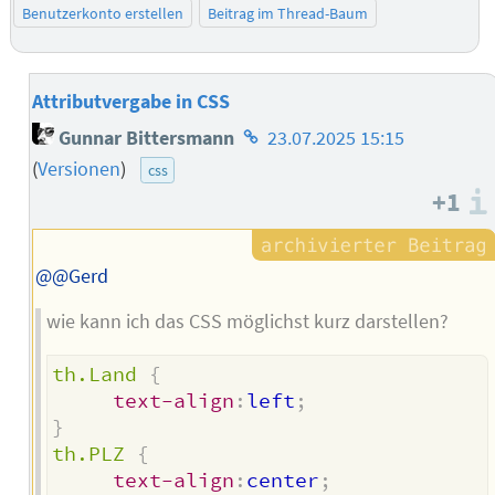
Benutzerkonto erstellen
Beitrag im Thread-Baum
Attributvergabe in CSS
Homepage
Gunnar Bittersmann
23.07.2025 15:15
des
(
Versionen
)
css
Autors
+1
@@Gerd
wie kann ich das CSS möglichst kurz darstellen?
th.Land
{
text-align
:
left
;
}
th.PLZ
{
text-align
:
center
;