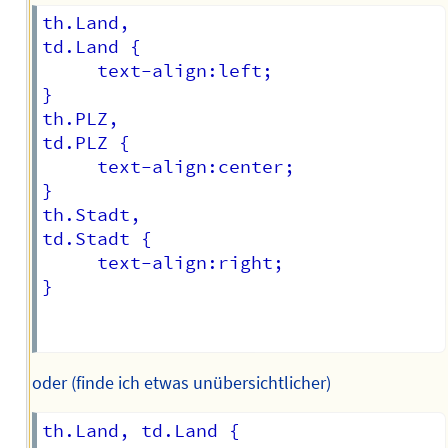
th.Land,

td.Land {

     text-align:left;

}

th.PLZ,

td.PLZ {

     text-align:center;

}

th.Stadt,

td.Stadt {

     text-align:right;

}

oder (finde ich etwas unübersichtlicher)
th.Land, td.Land {
