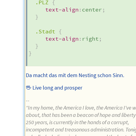
.PLZ
{
text-align
:
center
;
}
.Stadt
{
text-align
:
right
;
}
}
Da macht das mit dem Nesting schon Sinn.
🖖 Live long and prosper
--
“In my home, the America I love, the America I've w
about, that has been a beacon of hope and liberty 
250 years, is currently in the hands of a corrupt,
incompetent and treasonous administration. Toni