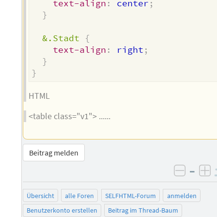
text-align
:
 center
;
}
&.Stadt
{
text-align
:
 right
;
}
}
HTML
<table class="v1"> ......
Beitrag melden
–
negati
po
Übersicht
alle Foren
SELFHTML-Forum
anmelden
Benutzerkonto erstellen
Beitrag im Thread-Baum