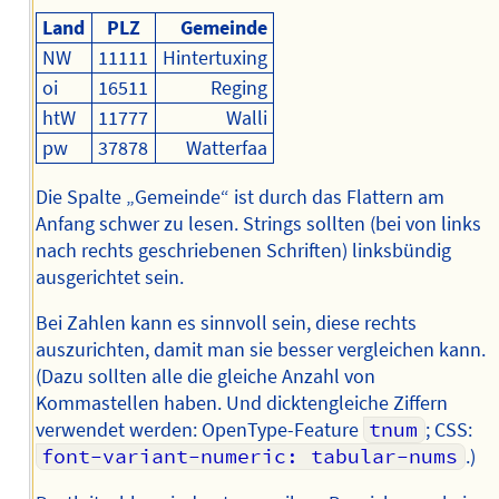
Land
PLZ
Gemeinde
NW
11111
Hintertuxing
oi
16511
Reging
htW
11777
Walli
pw
37878
Watterfaa
Die Spalte „Gemeinde“ ist durch das Flattern am
Anfang schwer zu lesen. Strings sollten (bei von links
nach rechts geschriebenen Schriften) linksbündig
ausgerichtet sein.
Bei Zahlen kann es sinnvoll sein, diese rechts
auszurichten, damit man sie besser vergleichen kann.
(Dazu sollten alle die gleiche Anzahl von
Kommastellen haben. Und dicktengleiche Ziffern
verwendet werden: OpenType-Feature
tnum
; CSS:
font-variant-numeric: tabular-nums
.)