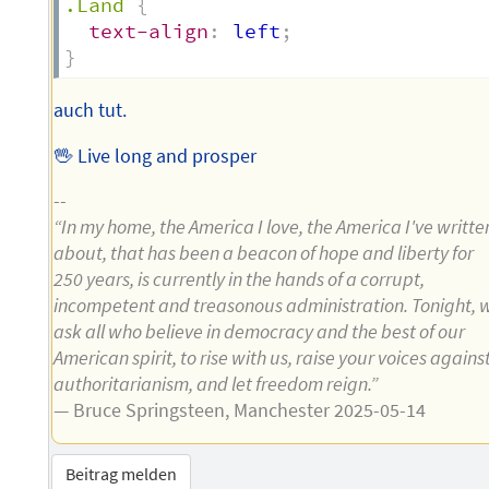
.Land
{
text-align
:
 left
;
}
auch tut.
🖖 Live long and prosper
--
“In my home, the America I love, the America I've writte
about, that has been a beacon of hope and liberty for
250 years, is currently in the hands of a corrupt,
incompetent and treasonous administration. Tonight, 
ask all who believe in democracy and the best of our
American spirit, to rise with us, raise your voices agains
authoritarianism, and let freedom reign.”
— Bruce Springsteen, Manchester 2025-05-14
Beitrag melden