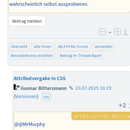
wahrscheinlich selbst ausprobieren.
Beitrag melden
–
negativ 
posi
Übersicht
alle Foren
SELFHTML-Forum
anmelden
Benutzerkonto erstellen
Beitrag im Thread-Baum
Attributvergabe in CSS
Homepage
Gunnar Bittersmann
23.07.2025 16:19
des
(
Versionen
)
css
Autors
+2
@@MrMurphy