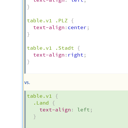
}
table.v1 .PLZ
{
text-align
:
center
;
}
table.v1 .Stadt
{
text-align
:
right
;
}
vs.
table.v1
{
.Land
{
text-align
:
 left
;
}