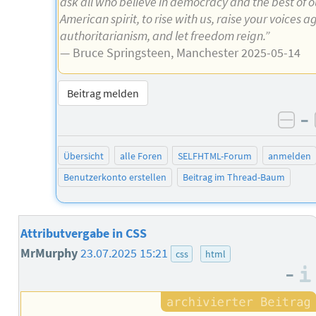
ask all who believe in democracy and the best of o
American spirit, to rise with us, raise your voices a
authoritarianism, and let freedom reign.”
— Bruce Springsteen, Manchester 2025-05-14
Beitrag melden
–
neg
Übersicht
alle Foren
SELFHTML-Forum
anmelden
Benutzerkonto erstellen
Beitrag im Thread-Baum
Attributvergabe in CSS
MrMurphy
23.07.2025 15:21
css
html
–