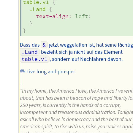
table.v1
{
.Land
{
text-align
:
 left
;
}
}
Dass das
&
jetzt weggefallen ist, hat seine Richtig
.Land
bezieht sich ja nicht auf das Element
table.v1
, sondern auf Nachfahren davon.
🖖 Live long and prosper
--
“In my home, the America I love, the America I've wri
about, that has been a beacon of hope and liberty fo
250 years, is currently in the hands of a corrupt,
incompetent and treasonous administration. Tonigh
ask all who believe in democracy and the best of our
American spirit, to rise with us, raise your voices agai