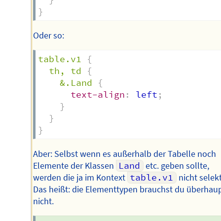
}
Oder so:
table.v1
{
th, td
{
&.Land
{
text-align
:
 left
;
}
}
}
Aber: Selbst wenn es außerhalb der Tabelle noch
Elemente der Klassen
Land
etc. geben sollte,
werden die ja im Kontext
table.v1
nicht selekt
Das heißt: die Elementtypen brauchst du überhau
nicht.