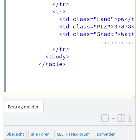
			 </tr>

             <tr>

			   <td class="Land">pw</td>	

			   <td class="PLZ">37878</td>	

			   <td class="Stadt">Watterfaa</td>	

                           ..........

			 </tr>

		   <tbody>

         </table>

Beitrag melden
–
I
negativ be
posit
Übersicht
alle Foren
SELFHTML-Forum
anmelden