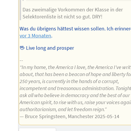
Das zweimalige Vorkommen der Klasse in der
Selektorenliste ist nicht so gut. DRY!
Was du übrigens hättest wissen sollen. Ich erinner
vor 3 Monaten
.
🖖 Live long and prosper
--
“In my home, the America I love, the America I've wri
about, that has been a beacon of hope and liberty fo
250 years, is currently in the hands of a corrupt,
incompetent and treasonous administration. Tonigh
ask all who believe in democracy and the best of our
American spirit, to rise with us, raise your voices agai
authoritarianism, and let freedom reign.”
— Bruce Springsteen, Manchester 2025-05-14