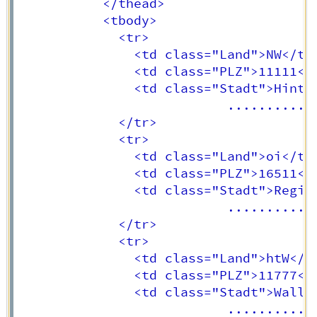
		   </thead>

		   <tbody>

             <tr>

			   <td class="Land">NW</td>	

			   <td class="PLZ">11111</td>	

			   <td class="Stadt">Hintertuxing</td>	

                           ..........

			 </tr>

             <tr>

			   <td class="Land">oi</td>	

			   <td class="PLZ">16511</td>	

			   <td class="Stadt">Reging</td>	

                           ..........

			 </tr>

             <tr>

			   <td class="Land">htW</td>	

			   <td class="PLZ">11777</td>	

			   <td class="Stadt">Walli</td>	

                           ..........
