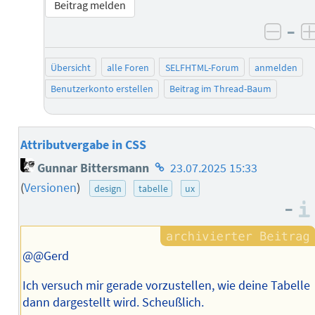
Beitrag melden
–
negat
Übersicht
alle Foren
SELFHTML-Forum
anmelden
Benutzerkonto erstellen
Beitrag im Thread-Baum
Attributvergabe in CSS
Homepage
Gunnar Bittersmann
23.07.2025 15:33
des
(
Versionen
)
design
tabelle
ux
Autors
–
@@Gerd
Ich versuch mir gerade vorzustellen, wie deine Tabelle
dann dargestellt wird. Scheußlich.