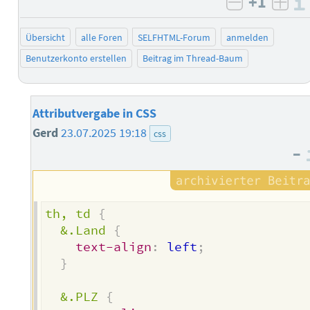
+1
negativ b
posi
Übersicht
alle Foren
SELFHTML-Forum
anmelden
Benutzerkonto erstellen
Beitrag im Thread-Baum
Attributvergabe in CSS
Gerd
23.07.2025 19:18
css
–
th, td
{
&.Land
{
text-align
:
 left
;
}
&.PLZ
{