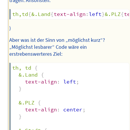
tragen. Ansonsten:
th,td
{
&.Land
{
text-align
:
left
}
&.PLZ
{
t
)
Aber was ist der Sinn von „möglichst kurz“?
„Möglichst lesbarer“ Code wäre ein
erstrebenswerteres Ziel:
th, td
{
&.Land
{
text-align
:
 left
;
}
&.PLZ
{
text-align
:
 center
;
}