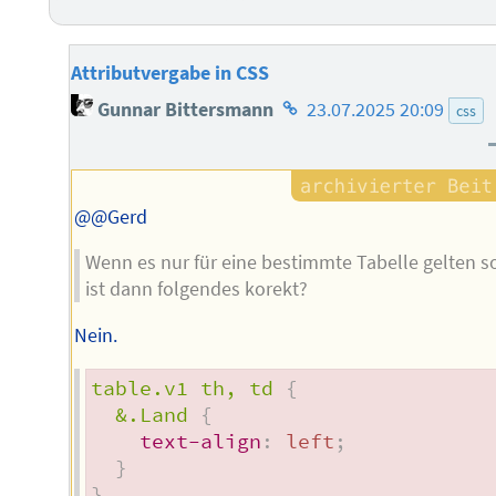
Attributvergabe in CSS
Homepage
Gunnar Bittersmann
23.07.2025 20:09
css
des
Autors
@@Gerd
Wenn es nur für eine bestimmte Tabelle gelten so
ist dann folgendes korekt?
Nein.
table.v1 th, td
{
&.Land
{
text-align
:
 left
;
}
}