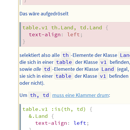
Das wäre aufgedröselt
table.v1 th.Land, td.Land
{
text-align
:
 left
;
}
selektiert also alle
th
-Elemente der Klasse
Lan
die sich in einer
table
der Klasse
v1
befinden
sowie
alle
td
-Elemente der Klasse
Land
(egal,
sie sich in einer
table
der Klasse
v1
befinden
oder nicht).
Um
th, td
muss eine Klammer drum
:
table.v1 :is(th, td)
{
&.Land
{
text-align
:
 left
;
}