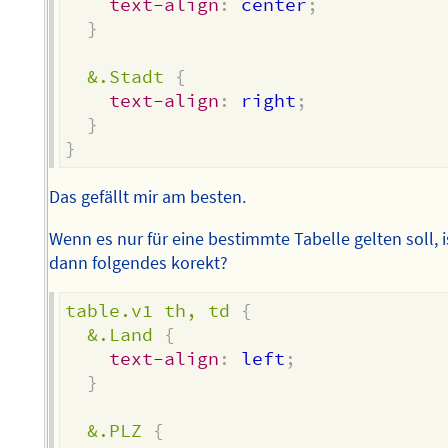
text-align
:
 center
;
}
&.Stadt
{
text-align
:
 right
;
}
}
Das gefällt mir am besten.
Wenn es nur für eine bestimmte Tabelle gelten soll, i
dann folgendes korekt?
table.v1 th, td
{
&.Land
{
text-align
:
 left
;
}
&.PLZ
{