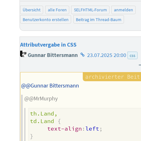
Übersicht
alle Foren
SELFHTML-Forum
anmelden
Benutzerkonto erstellen
Beitrag im Thread-Baum
Attributvergabe in CSS
Homepage
Gunnar Bittersmann
23.07.2025 20:00
css
des
Autors
@@Gunnar Bittersmann
@@MrMurphy
th.Land,

td.Land
{
text-align
:
left
;
}