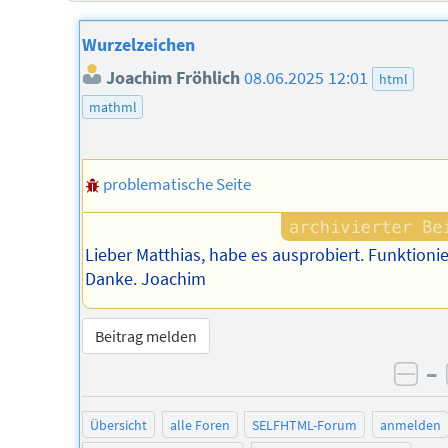
Wurzelzeichen
Joachim Fröhlich
08.06.2025 12:01
html
mathml
problematische Seite
Lieber Matthias, habe es ausprobiert. Funktionie
Danke. Joachim
Beitrag melden
–
neg
Übersicht
alle Foren
SELFHTML-Forum
anmelden