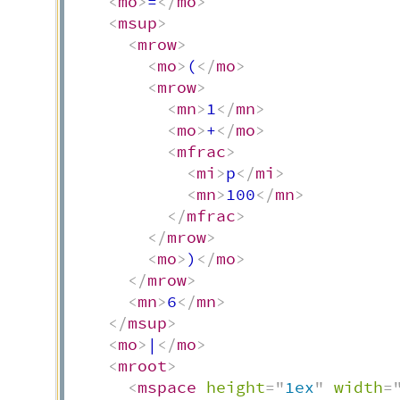
<
mo
>
=
</
mo
>
<
msup
>
<
mrow
>
<
mo
>
(
</
mo
>
<
mrow
>
<
mn
>
1
</
mn
>
<
mo
>
+
</
mo
>
<
mfrac
>
<
mi
>
p
</
mi
>
<
mn
>
100
</
mn
>
</
mfrac
>
</
mrow
>
<
mo
>
)
</
mo
>
</
mrow
>
<
mn
>
6
</
mn
>
</
msup
>
<
mo
>
|
</
mo
>
<
mroot
>
<
mspace
height
=
"
1ex
"
width
=