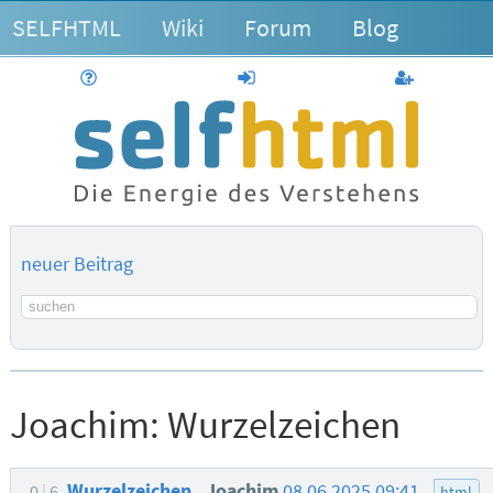
SELFHTML
Wiki
Forum
Blog
Hilfe
anmelden
Benutzerk
neuer Beitrag
Suchbegriff
Joachim:
Wurzelzeichen
Wurzelzeichen
Joachim
08.06.2025 09:41
0
6
html