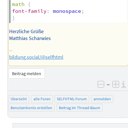
math
{
font-family
:
 monospace
;
}
Herzliche Grüße
Matthias Scharwies
--
bildung.social/@selfhtml
Beitrag melden
–
negativ 
posi
Übersicht
alle Foren
SELFHTML-Forum
anmelden
Benutzerkonto erstellen
Beitrag im Thread-Baum