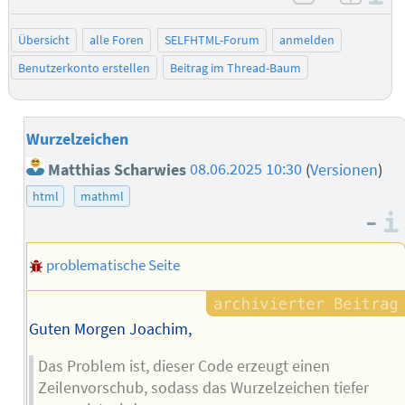
negativ be
posit
Übersicht
alle Foren
SELFHTML-Forum
anmelden
Benutzerkonto erstellen
Beitrag im Thread-Baum
Wurzelzeichen
Matthias Scharwies
08.06.2025 10:30
(
Versionen
)
html
mathml
–
problematische Seite
Guten Morgen Joachim,
Das Problem ist, dieser Code erzeugt einen
Zeilenvorschub, sodass das Wurzelzeichen tiefer