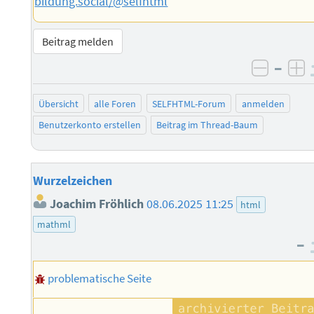
bildung.social/@selfhtml
Beitrag melden
–
negati
po
Übersicht
alle Foren
SELFHTML-Forum
anmelden
Benutzerkonto erstellen
Beitrag im Thread-Baum
Wurzelzeichen
Joachim Fröhlich
08.06.2025 11:25
html
mathml
–
problematische Seite