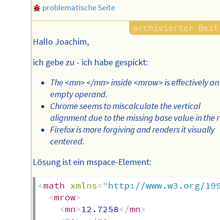
problematische Seite
Hallo Joachim,
ich gebe zu - ich habe gespickt:
The <mn> </mn> inside <mrow> is effectively an
empty operand.
Chrome seems to miscalculate the vertical
alignment due to the missing base value in the r
Firefox is more forgiving and renders it visually
centered.
Lösung ist ein mspace-Element:
<
math
xmlns
=
"
http://www.w3.org/19
<
mrow
>
<
mn
>
12.7258
</
mn
>