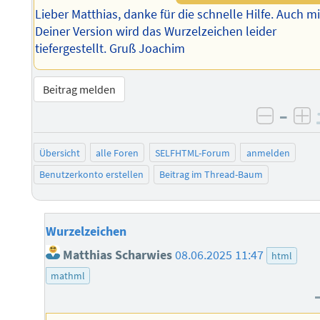
Lieber Matthias, danke für die schnelle Hilfe. Auch mi
Deiner Version wird das Wurzelzeichen leider
tiefergestellt. Gruß Joachim
Beitrag melden
–
negati
po
Übersicht
alle Foren
SELFHTML-Forum
anmelden
Benutzerkonto erstellen
Beitrag im Thread-Baum
Wurzelzeichen
Matthias Scharwies
08.06.2025 11:47
html
mathml