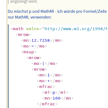
angezeigt wird.
Du mischst p und MathMl - ich würde pro Formel/Zeile
nur MathML verwenden:
<
math
xmlns
=
"
http://www.w3.org/1998/
<
mrow
>
<
mn
>
12.7258
</
mn
>
<
mo
>
=
</
mo
>
<
msup
>
<
mrow
>
<
mo
>
(
</
mo
>
<
mrow
>
<
mn
>
1
</
mn
>
<
mo
>
+
</
mo
>
<
mfrac
>
<
mi
>
p
</
mi
>
<
mn
>
100
</
mn
>
</
mfrac
>