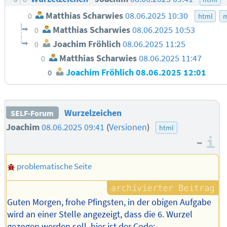
Matthias Scharwies
08.06.2025 10:30
0
html
Matthias Scharwies
08.06.2025 10:53
0
Joachim Fröhlich
08.06.2025 11:25
0
Matthias Scharwies
08.06.2025 11:47
0
Joachim Fröhlich
08.06.2025 12:01
0
Wurzelzeichen
SELF-Forum
Joachim
08.06.2025 09:41
(
Versionen
)
html
–
I
problematische Seite
Guten Morgen, frohe Pfingsten, in der obigen Aufgabe
wird an einer Stelle angezeigt, dass die 6. Wurzel
gezogen werden soll, hier ist der Code: