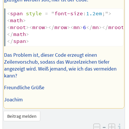
<
span
style
=
"
font-size
:
1.2em
;
"
>
<
math
>
<
mroot
>
<
mrow
>
</
mrow
>
<
mn
>
6
</
mn
>
</
mroot
>
</
math
>
</
span
>
Das Problem ist, dieser Code erzeugt einen
Zeilenvorschub, sodass das Wurzelzeichen tiefer
angezeigt wird. Weiß jemand, wie ich das vermeiden
kann?
Freundliche Grüße
Joachim
Beitrag melden
–
I