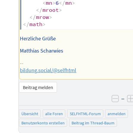
<
mn
>
6
</
mn
>
</
mroot
>
</
mrow
>
</
math
>
Herzliche Grüße
Matthias Scharwies
--
bildung.social/@selfhtml
Beitrag melden
–
negat
Übersicht
alle Foren
SELFHTML-Forum
anmelden
Benutzerkonto erstellen
Beitrag im Thread-Baum