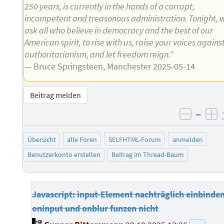
250 years, is currently in the hands of a corrupt,
incompetent and treasonous administration. Tonight, 
ask all who believe in democracy and the best of our
American spirit, to rise with us, raise your voices agains
authoritarianism, and let freedom reign.”
— Bruce Springsteen, Manchester 2025-05-14
Beitrag melden
–
negati
po
Übersicht
alle Foren
SELFHTML-Forum
anmelden
Benutzerkonto erstellen
Beitrag im Thread-Baum
Javascript: input-Element nachträglich einbinden
oninput und onblur funzen nicht