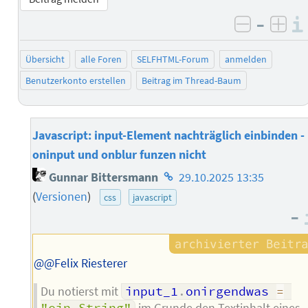
–
negativ 
posi
Übersicht
alle Foren
SELFHTML-Forum
anmelden
Benutzerkonto erstellen
Beitrag im Thread-Baum
Javascript: input-Element nachträglich einbinden -
oninput und onblur funzen nicht
Homepage
Gunnar Bittersmann
29.10.2025 13:35
des
(
Versionen
)
css
javascript
Autors
–
@@Felix Riesterer
Du notierst mit
input_1
.
onirgendwas 
=