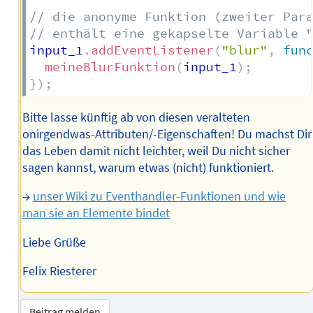
// die anonyme Funktion (zweiter Par
// enthält eine gekapselte Variable 
input_1
.
addEventListener
(
"blur"
,
fun
meineBlurFunktion
(
input_1
)
;
}
)
;
Bitte lasse künftig ab von diesen veralteten
onirgendwas-Attributen/-Eigenschaften! Du machst Dir
das Leben damit nicht leichter, weil Du nicht sicher
sagen kannst, warum etwas (nicht) funktioniert.
→
unser Wiki zu Eventhandler-Funktionen und wie
man sie an Elemente bindet
Liebe Grüße
Felix Riesterer
Beitrag melden