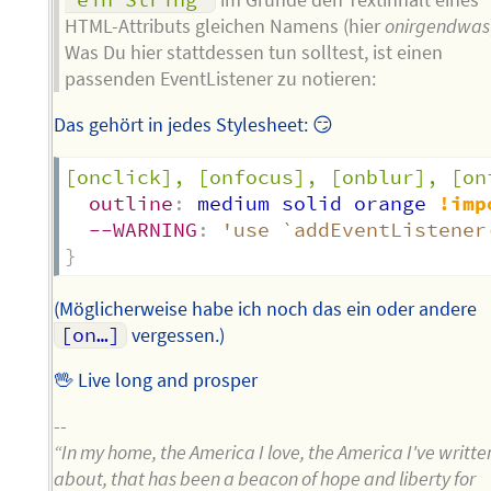
"ein String"
im Grunde den Textinhalt eines
HTML-Attributs gleichen Namens (hier
onirgendwas
Was Du hier stattdessen tun solltest, ist einen
passenden EventListener zu notieren:
Das gehört in jedes Stylesheet: 😏
[onclick], [onfocus], [onblur], [on
outline
:
 medium solid orange 
!imp
--WARNING
:
'use `addEventListener
}
(Möglicherweise habe ich noch das ein oder andere
[on…]
vergessen.)
🖖 Live long and prosper
--
“In my home, the America I love, the America I've writte
about, that has been a beacon of hope and liberty for