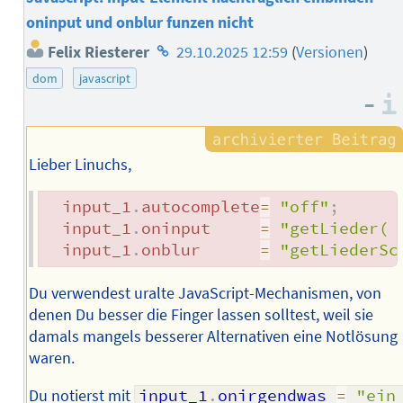
oninput und onblur funzen nicht
Homepage
Felix Riesterer
29.10.2025 12:59
(
Versionen
)
des
dom
javascript
Autors
–
Lieber Linuchs,
  input_1
.
autocomplete
=
"off"
;
  input_1
.
oninput     
=
"getLieder( 
  input_1
.
onblur      
=
"getLiederSc
Du verwendest uralte JavaScript-Mechanismen, von
denen Du besser die Finger lassen solltest, weil sie
damals mangels besserer Alternativen eine Notlösung
waren.
Du notierst mit
input_1
.
onirgendwas 
=
"ein 