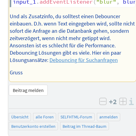
input_1
.
addEventListener
(
"blur"
,
 blu
Und als Zusatzinfo, du solltest einen Debouncer
einbauen. D.h. wenn Text eingegeben wird, sollte nicht
sofort die Anfrage an die Datanbank gehen, sondern
zeitverzögert, wenn nicht mehr getippt wird.
Ansonsten ist es schlecht für die Performance.
Debouncing Lösungen gibt es viele. Hier ein paar
Lösungsansätze:
Debouncing für Suchanfragen
Gruss
Beitrag melden
+2
negativ b
posi
Übersicht
alle Foren
SELFHTML-Forum
anmelden
Benutzerkonto erstellen
Beitrag im Thread-Baum