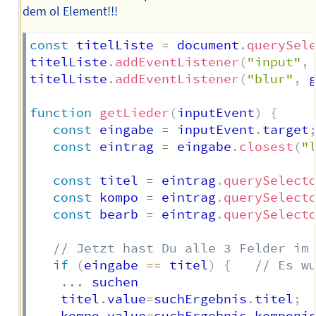
dem ol Element!!!
const
 titelListe 
=
 document
.
querySel
titelListe
.
addEventListener
(
"input"
,
titelListe
.
addEventListener
(
"blur"
,
 
function
getLieder
(
inputEvent
)
{
const
 eingabe 
=
 inputEvent
.
target
const
 eintrag 
=
 eingabe
.
closest
(
"
const
 titel 
=
 eintrag
.
querySelect
const
 kompo 
=
 eintrag
.
querySelect
const
 bearb 
=
 eintrag
.
querySelect
// Jetzt hast Du alle 3 Felder im
if
(
eingabe 
==
 titel
)
{
// Es w
...
 suchen

    titel
.
value
=
suchErgebnis
.
titel
;