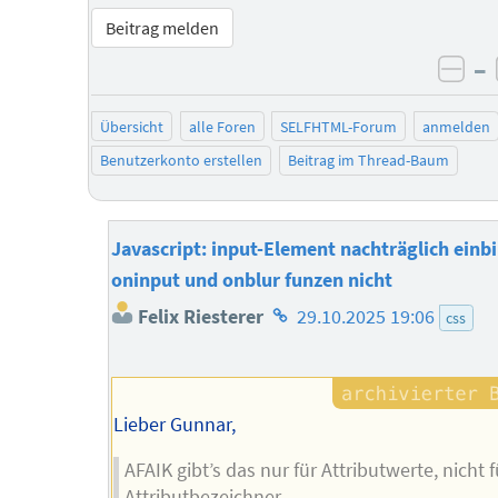
Beitrag melden
–
neg
Übersicht
alle Foren
SELFHTML-Forum
anmelden
Benutzerkonto erstellen
Beitrag im Thread-Baum
Javascript: input-Element nachträglich einbi
oninput und onblur funzen nicht
Homepage
Felix Riesterer
29.10.2025 19:06
css
des
Autors
Lieber Gunnar,
AFAIK gibt’s das nur für Attributwerte, nicht f
Attributbezeichner.