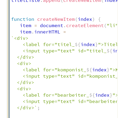
titelListe
.
append
(
createNewItem
(
inde
function
createNewItem
(
index
)
{
   item 
=
 document
.
createElement
(
"li
   item
.
innerHTML 
=
`
<div>

    <label for="titel_
${
index
}
">Titel
    <input type="text" id="titel_
${
i
  </div>

  <div>

    <label for="komponist_
${
index
}
">K
    <input type="text" id="komponist
  </div>

  <div>

    <label for="bearbeiter_
${
index
}
">
    <input type="text" id="bearbeite
  </div>
`
;