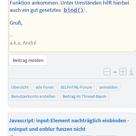
Funktion ankommen. Unter Umständen hilft hierbei
auch ein gut gesetztes
bind()
.
Gruß,
--
a.k.a. André
Beitrag melden
–
negativ 
posi
Übersicht
alle Foren
SELFHTML-Forum
anmelden
Benutzerkonto erstellen
Beitrag im Thread-Baum
Javascript: input-Element nachträglich einbinden -
oninput und onblur funzen nicht