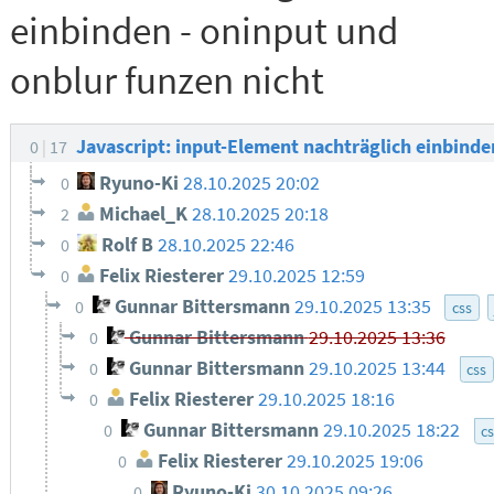
einbinden - oninput und
onblur funzen nicht
Javascript: input-Element nachträglich einbinde
0
17
Ryuno-Ki
28.10.2025 20:02
0
Michael_K
28.10.2025 20:18
2
Rolf B
28.10.2025 22:46
0
Felix Riesterer
29.10.2025 12:59
0
Gunnar Bittersmann
29.10.2025 13:35
0
css
Gunnar Bittersmann
29.10.2025 13:36
0
Gunnar Bittersmann
29.10.2025 13:44
0
css
Felix Riesterer
29.10.2025 18:16
0
Gunnar Bittersmann
29.10.2025 18:22
0
c
Felix Riesterer
29.10.2025 19:06
0
Ryuno-Ki
30.10.2025 09:26
0