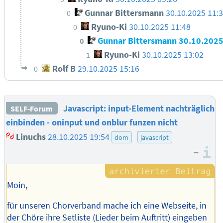
Gunnar Bittersmann
30.10.2025 11:
0
Ryuno-Ki
30.10.2025 11:48
0
Gunnar Bittersmann
30.10.202
0
Ryuno-Ki
30.10.2025 13:02
1
Rolf B
29.10.2025 15:16
0
Javascript: input-Element nachträglich
SELF-Forum
einbinden - oninput und onblur funzen nicht
Linuchs
28.10.2025 19:54
dom
javascript
–
I
Moin,
für unseren Chorverband mache ich eine Webseite, in
der Chöre ihre Setliste (Lieder beim Auftritt) eingeben