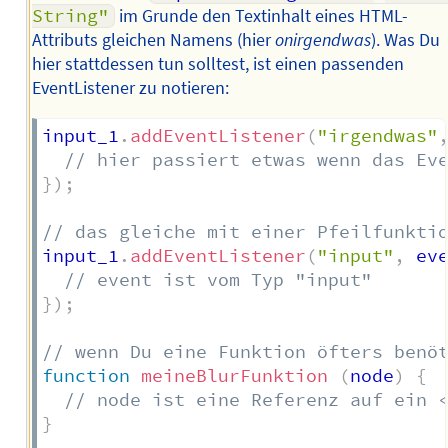
String"
im Grunde den Textinhalt eines HTML-
Attributs gleichen Namens (hier
onirgendwas
). Was Du
hier stattdessen tun solltest, ist einen passenden
EventListener zu notieren:
input_1
.
addEventListener
(
"irgendwas"
// hier passiert etwas wenn das Ev
}
)
;
// das gleiche mit einer Pfeilfunkti
input_1
.
addEventListener
(
"input"
,
ev
// event ist vom Typ "input"
}
)
;
// wenn Du eine Funktion öfters benö
function
meineBlurFunktion
(
node
)
{
// node ist eine Referenz auf ein 
}