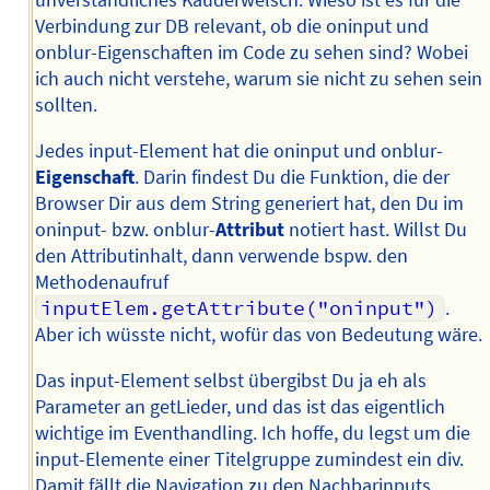
unverständliches Kauderwelsch. Wieso ist es für die
Verbindung zur DB relevant, ob die oninput und
onblur-Eigenschaften im Code zu sehen sind? Wobei
ich auch nicht verstehe, warum sie nicht zu sehen sein
sollten.
Jedes input-Element hat die oninput und onblur-
Eigenschaft
. Darin findest Du die Funktion, die der
Browser Dir aus dem String generiert hat, den Du im
oninput- bzw. onblur-
Attribut
notiert hast. Willst Du
den Attributinhalt, dann verwende bspw. den
Methodenaufruf
inputElem.getAttribute("oninput")
.
Aber ich wüsste nicht, wofür das von Bedeutung wäre.
Das input-Element selbst übergibst Du ja eh als
Parameter an getLieder, und das ist das eigentlich
wichtige im Eventhandling. Ich hoffe, du legst um die
input-Elemente einer Titelgruppe zumindest ein div.
Damit fällt die Navigation zu den Nachbarinputs