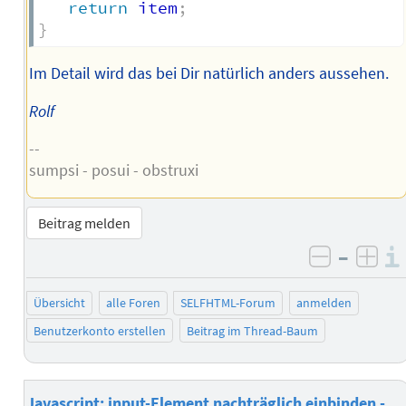
return
 item
;
}
Im Detail wird das bei Dir natürlich anders aussehen.
Rolf
--
sumpsi - posui - obstruxi
Beitrag melden
–
negativ 
posi
Übersicht
alle Foren
SELFHTML-Forum
anmelden
Benutzerkonto erstellen
Beitrag im Thread-Baum
Javascript: input-Element nachträglich einbinden -