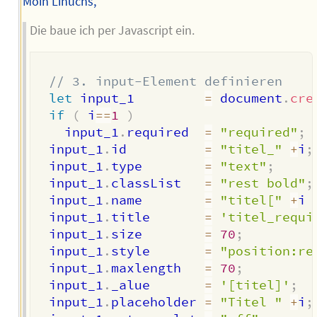
Moin Linuchs,
Die baue ich per Javascript ein.
// 3. input-Element definieren
let
 input_1         
=
 document
.
cre
if
(
 i
==
1
)
    input_1
.
required  
=
"required"
;
  input_1
.
id          
=
"titel_"
+
i
;
  input_1
.
type        
=
"text"
;
  input_1
.
classList   
=
"rest bold"
;
  input_1
.
name        
=
"titel["
+
i 
  input_1
.
title       
=
'titel_requi
  input_1
.
size        
=
70
;
  input_1
.
style       
=
"position:re
  input_1
.
maxlength   
=
70
;
  input_1
.
_alue       
=
'[titel]'
;
  input_1
.
placeholder 
=
"Titel "
+
i
;