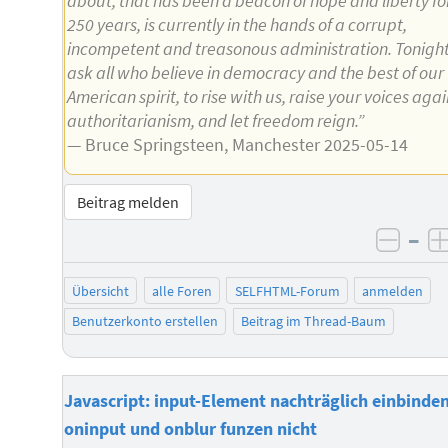
about, that has been a beacon of hope and liberty fo
250 years, is currently in the hands of a corrupt,
incompetent and treasonous administration. Tonigh
ask all who believe in democracy and the best of our
American spirit, to rise with us, raise your voices agai
authoritarianism, and let freedom reign.”
— Bruce Springsteen, Manchester 2025-05-14
Beitrag melden
–
negat
Übersicht
alle Foren
SELFHTML-Forum
anmelden
Benutzerkonto erstellen
Beitrag im Thread-Baum
Javascript: input-Element nachträglich einbinden
oninput und onblur funzen nicht