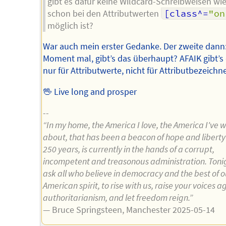
gibt es dafür keine Wildcard-Schreibweisen wie
schon bei den Attributwerten
[class^=
"on
möglich ist?
War auch mein erster Gedanke. Der zweite dann
Moment mal, gibt’s das überhaupt? AFAIK gibt’s
nur für Attributwerte, nicht für Attributbezeichne
🖖 Live long and prosper
--
“In my home, the America I love, the America I've w
about, that has been a beacon of hope and liberty 
250 years, is currently in the hands of a corrupt,
incompetent and treasonous administration. Toni
ask all who believe in democracy and the best of o
American spirit, to rise with us, raise your voices a
authoritarianism, and let freedom reign.”
— Bruce Springsteen, Manchester 2025-05-14