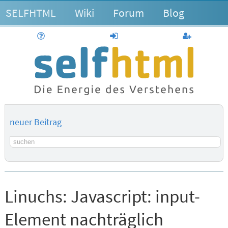
SELFHTML
Wiki
Forum
Blog
Hilfe
anmelden
Benutzerk
neuer Beitrag
Suchbegriff
Linuchs:
Javascript: input-
Element nachträglich