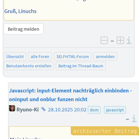
Gruß, Linuchs
Beitrag melden
–
I
negativ be
posit
Übersicht
alle Foren
SELFHTML-Forum
anmelden
Benutzerkonto erstellen
Beitrag im Thread-Baum
Javascript: input-Element nachträglich einbinden -
oninput und onblur funzen nicht
Homepage
Ryuno-Ki
28.10.2025 20:02
dom
javascript
des
–
Autors