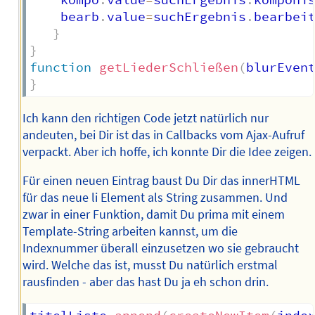
    kompo
.
value
=
suchErgebnis
.
komponi
    bearb
.
value
=
suchErgebnis
.
bearbei
}
}
function
getLiederSchließen
(
blurEven
}
Ich kann den richtigen Code jetzt natürlich nur
andeuten, bei Dir ist das in Callbacks vom Ajax-Aufruf
verpackt. Aber ich hoffe, ich konnte Dir die Idee zeigen.
Für einen neuen Eintrag baust Du Dir das innerHTML
für das neue li Element als String zusammen. Und
zwar in einer Funktion, damit Du prima mit einem
Template-String arbeiten kannst, um die
Indexnummer überall einzusetzen wo sie gebraucht
wird. Welche das ist, musst Du natürlich erstmal
rausfinden - aber das hast Du ja eh schon drin.