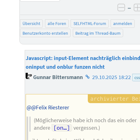
–
negat
Übersicht
alle Foren
SELFHTML-Forum
anmelden
Benutzerkonto erstellen
Beitrag im Thread-Baum
Javascript: input-Element nachträglich einbind
oninput und onblur funzen nicht
Homepage
Gunnar Bittersmann
29.10.2025 18:22
css
des
Autors
@@Felix Riesterer
(Möglicherweise habe ich noch das ein oder
andere
[on…]
vergessen.)