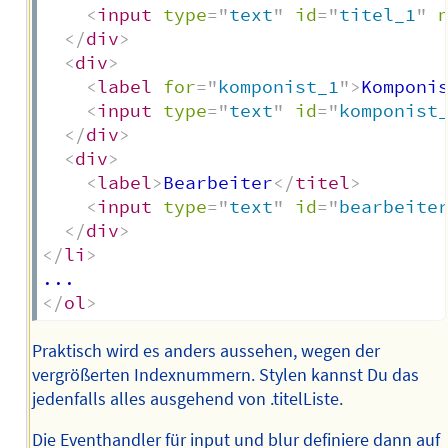
<
input
type
=
"
text
"
id
=
"
titel_1
"
</
div
>
<
div
>
<
label
for
=
"
komponist_1
"
>
Komponi
<
input
type
=
"
text
"
id
=
"
komponist
</
div
>
<
div
>
<
label
>
Bearbeiter
</
titel
>
<
input
type
=
"
text
"
id
=
"
bearbeite
</
div
>
</
li
>
</
ol
>
Praktisch wird es anders aussehen, wegen der
vergrößerten Indexnummern. Stylen kannst Du das
jedenfalls alles ausgehend von .titelListe.
Die Eventhandler für input und blur definiere dann auf