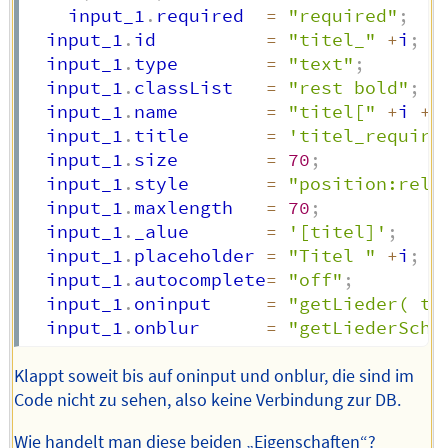
    input_1
.
required  
=
"required"
;
  input_1
.
id          
=
"titel_"
+
i
;
  input_1
.
type        
=
"text"
;
  input_1
.
classList   
=
"rest bold"
;
  input_1
.
name        
=
"titel["
+
i 
+
"
  input_1
.
title       
=
'titel_require
  input_1
.
size        
=
70
;
  input_1
.
style       
=
"position:rela
  input_1
.
maxlength   
=
70
;
  input_1
.
_alue       
=
'[titel]'
;
  input_1
.
placeholder 
=
"Titel "
+
i
;
  input_1
.
autocomplete
=
"off"
;
  input_1
.
oninput     
=
"getLieder( th
  input_1
.
onblur      
=
"getLiederSchl
Klappt soweit bis auf oninput und onblur, die sind im
Code nicht zu sehen, also keine Verbindung zur DB.
Wie handelt man diese beiden „Eigenschaften“?