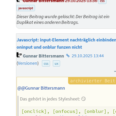
Gunnar Bittersmann
29.10.2025 13:36
css
javascript
Dieser Beitrag wurde gelöscht: Der Beitrag ist ein
Duplikat eines anderen Beitrags.
Javascript: input-Element nachträglich einbinden
oninput und onblur funzen nicht
Homepage
Gunnar Bittersmann
29.10.2025 13:44
des
(
Versionen
)
css
ux
Autors
@@Gunnar Bittersmann
Das gehört in jedes Stylesheet: 😏
[onclick], [onfocus], [onblur], [