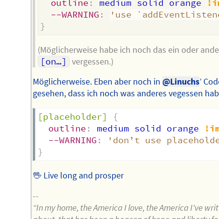
outline
:
 medium solid orange 
!i
--WARNING
:
'use `addEventListen
}
(Möglicherweise habe ich noch das ein oder ande
[on…]
vergessen.)
Möglicherweise. Eben aber noch in
@Linuchs
’ Cod
gesehen, dass ich noch was anderes vegessen hab
[placeholder]
{
outline
:
 medium solid orange 
!i
--WARNING
:
'don’t use placehold
}
🖖 Live long and prosper
--
“In my home, the America I love, the America I've wri