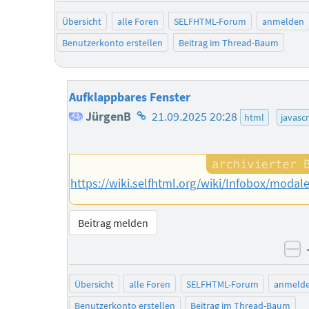
Übersicht
alle Foren
SELFHTML-Forum
anmelden
Benutzerkonto erstellen
Beitrag im Thread-Baum
Aufklappbares Fenster
Homepage
JürgenB
21.09.2025 20:28
html
javascr
des
Autors
https://wiki.selfhtml.org/wiki/Infobox/moda
Beitrag melden
ne
Übersicht
alle Foren
SELFHTML-Forum
anmeld
Benutzerkonto erstellen
Beitrag im Thread-Baum