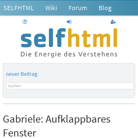
SELFHTML
Wiki
Forum
Blog
Hilfe
anmelden
Benutzerk
neuer Beitrag
Suchbegriff
Gabriele:
Aufklappbares
Fenster