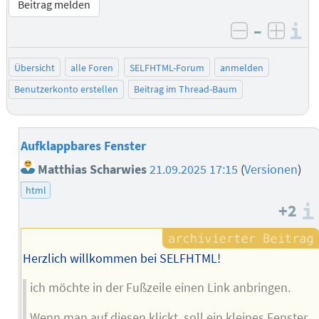
Beitrag melden
–
I
negativ be
posit
Übersicht
alle Foren
SELFHTML-Forum
anmelden
Benutzerkonto erstellen
Beitrag im Thread-Baum
Aufklappbares Fenster
Matthias Scharwies
21.09.2025 17:15
(
Versionen
)
html
+2
Herzlich willkommen bei SELFHTML!
ich möchte in der Fußzeile einen Link anbringen.
Wenn man auf diesen klickt, soll ein kleines Fenster