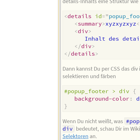
details-Inhalts eine Struktur wie
<
details
id
=
"
popup_foo
<
summary
>
xyzxyzxyz
<
<
div
>
      Inhalt des detai
</
div
>
</
details
>
Dann kannst Du per CSS das div 
selektieren und färben
#popup_footer > div
{
background-color
:
 d
}
Wenn Du nicht weißt, was
#pop
div
bedeutet, schau Dir im Wi
Selektoren
an.