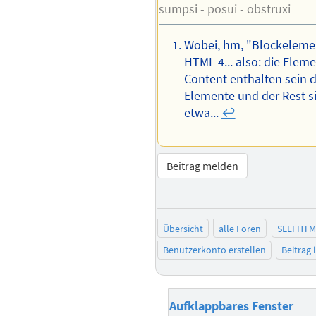
sumpsi - posui - obstruxi
Wobei, hm, "Blockeleme
HTML 4... also: die Eleme
Content enthalten sein dü
Elemente und der Rest s
etwa...
↩︎
Beitrag melden
Übersicht
alle Foren
SELFHTM
Benutzerkonto erstellen
Beitrag
Aufklappbares Fenster