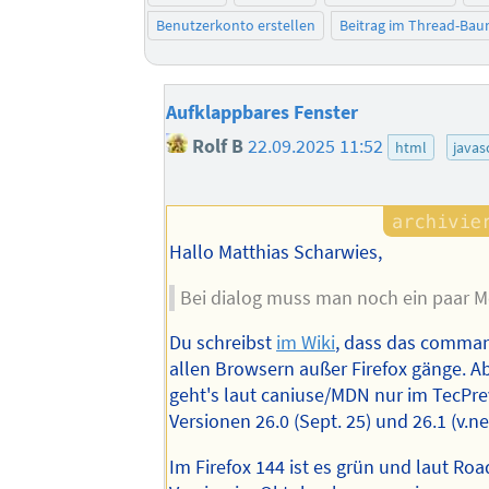
Benutzerkonto erstellen
Beitrag im Thread-Ba
Aufklappbares Fenster
Rolf B
22.09.2025 11:52
html
javas
Hallo Matthias Scharwies,
Bei dialog muss man noch ein paar M
Du schreibst
im Wiki
, dass das comman
allen Browsern außer Firefox gänge. Ab
geht's laut caniuse/MDN nur im TecPre
Versionen 26.0 (Sept. 25) und 26.1 (v.nex
Im Firefox 144 ist es grün und laut Ro