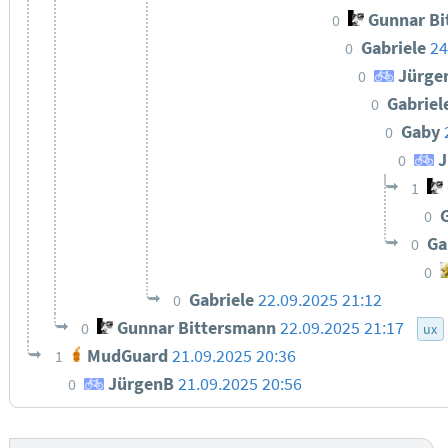
Gunnar Bi
0
Gabriele
24
0
Jürge
0
Gabriel
0
Gaby
0
J
0
1
0
Ga
0
0
Gabriele
22.09.2025 21:12
0
Gunnar Bittersmann
22.09.2025 21:17
0
ux
MudGuard
21.09.2025 20:36
1
JürgenB
21.09.2025 20:56
0