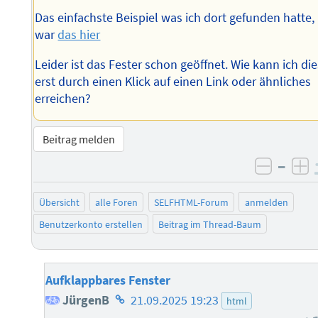
Das einfachste Beispiel was ich dort gefunden hatte,
war
das hier
Leider ist das Fester schon geöffnet. Wie kann ich di
erst durch einen Klick auf einen Link oder ähnliches
erreichen?
Beitrag melden
–
negati
po
Übersicht
alle Foren
SELFHTML-Forum
anmelden
Benutzerkonto erstellen
Beitrag im Thread-Baum
Aufklappbares Fenster
Homepage
JürgenB
21.09.2025 19:23
html