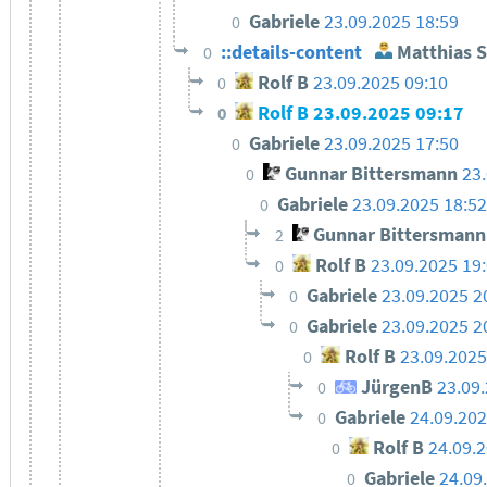
Gabriele
23.09.2025 18:59
0
::details-content
Matthias 
0
Rolf B
23.09.2025 09:10
0
Rolf B
23.09.2025 09:17
0
Gabriele
23.09.2025 17:50
0
Gunnar Bittersmann
23
0
Gabriele
23.09.2025 18:5
0
Gunnar Bittersmann
2
Rolf B
23.09.2025 19
0
Gabriele
23.09.2025 2
0
Gabriele
23.09.2025 2
0
Rolf B
23.09.2025
0
JürgenB
23.09
0
Gabriele
24.09.202
0
Rolf B
24.09.
0
Gabriele
24.09
0