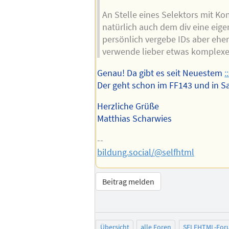
An Stelle eines Selektors mit K
natürlich auch dem div eine eige
persönlich vergebe IDs aber ehe
verwende lieber etwas komplexe
Genau! Da gibt es seit Neuestem
:
Der geht schon im FF143 und in Saf
Herzliche Grüße
Matthias Scharwies
--
bildung.social/@selfhtml
Beitrag melden
Übersicht
alle Foren
SELFHTML-For