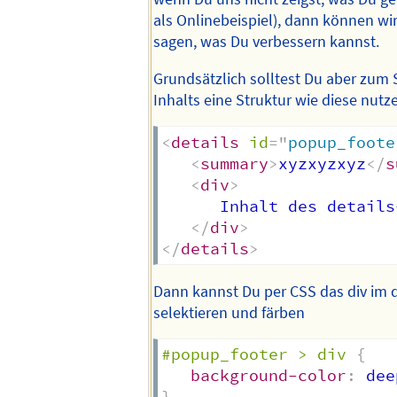
als Onlinebeispiel), dann können wir
sagen, was Du verbessern kannst.
Grundsätzlich solltest Du aber zum S
Inhalts eine Struktur wie diese nutz
<
details
id
=
"
popup_foote
<
summary
>
xyzxyzxyz
</
s
<
div
>
      Inhalt des details
</
div
>
</
details
>
Dann kannst Du per CSS das div im d
selektieren und färben
#popup_footer > div
{
background-color
:
 dee