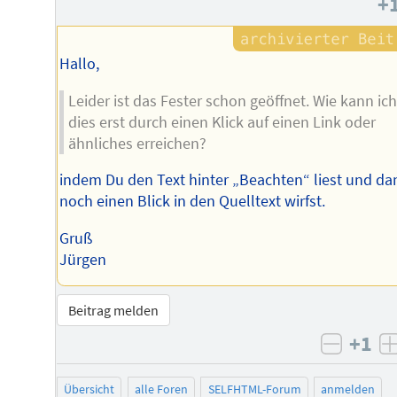
+
des
Autors
Hallo,
Leider ist das Fester schon geöffnet. Wie kann ich
dies erst durch einen Klick auf einen Link oder
ähnliches erreichen?
indem Du den Text hinter „Beachten“ liest und da
noch einen Blick in den Quelltext wirfst.
Gruß
Jürgen
Beitrag melden
+1
negati
Übersicht
alle Foren
SELFHTML-Forum
anmelden