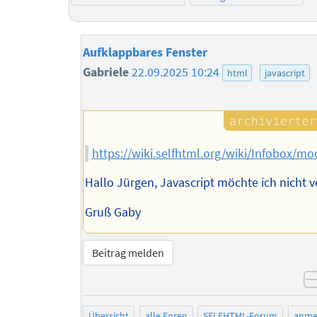
Aufklappbares Fenster
Gabriele
22.09.2025 10:24
html
javascript
https://wiki.selfhtml.org/wiki/Infobox/
Hallo Jürgen, Javascript möchte ich nicht 
Gruß Gaby
Beitrag melden
Übersicht
alle Foren
SELFHTML-Forum
anme