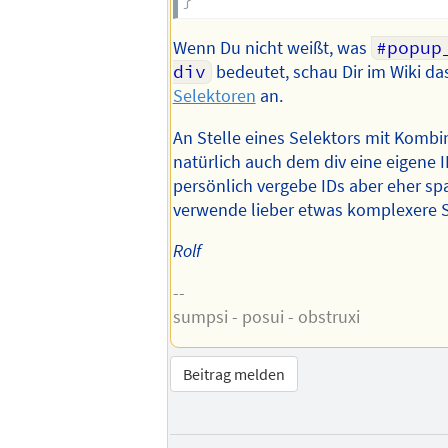
}
Wenn Du nicht weißt, was
#popup
div
bedeutet, schau Dir im Wiki d
Selektoren
an.
An Stelle eines Selektors mit Kombi
natürlich auch dem div eine eigene I
persönlich vergebe IDs aber eher s
verwende lieber etwas komplexere S
Rolf
--
sumpsi - posui - obstruxi
Beitrag melden