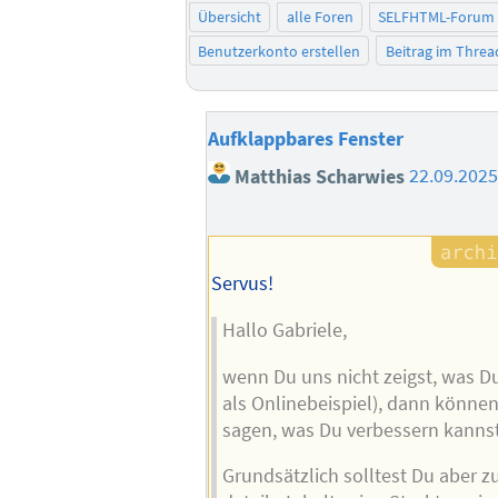
Übersicht
alle Foren
SELFHTML-Forum
Benutzerkonto erstellen
Beitrag im Thre
Aufklappbares Fenster
Matthias Scharwies
22.09.2025
Servus!
Hallo Gabriele,
wenn Du uns nicht zeigst, was Du
als Onlinebeispiel), dann können
sagen, was Du verbessern kannst
Grundsätzlich solltest Du aber 