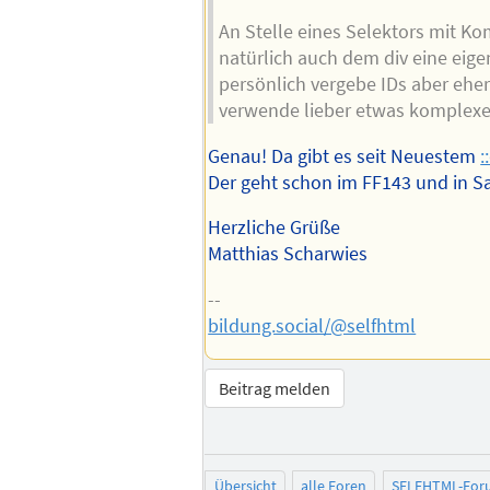
An Stelle eines Selektors mit K
natürlich auch dem div eine eige
persönlich vergebe IDs aber ehe
verwende lieber etwas komplexe
Genau! Da gibt es seit Neuestem
:
Der geht schon im FF143 und in Saf
Herzliche Grüße
Matthias Scharwies
--
bildung.social/@selfhtml
Beitrag melden
Übersicht
alle Foren
SELFHTML-For