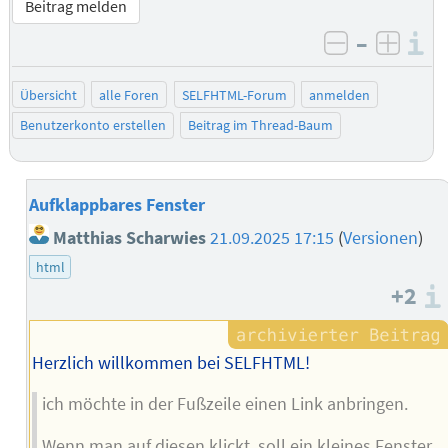
Beitrag melden
–
I
negativ be
posit
Übersicht
alle Foren
SELFHTML-Forum
anmelden
Benutzerkonto erstellen
Beitrag im Thread-Baum
Aufklappbares Fenster
Matthias Scharwies
21.09.2025 17:15
(
Versionen
)
html
+2
Herzlich willkommen bei SELFHTML!
ich möchte in der Fußzeile einen Link anbringen.
Wenn man auf diesen klickt, soll ein kleines Fenster