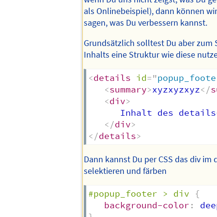
als Onlinebeispiel), dann können wir
sagen, was Du verbessern kannst.
Grundsätzlich solltest Du aber zum S
Inhalts eine Struktur wie diese nutz
<
details
id
=
"
popup_foote
<
summary
>
xyzxyzxyz
</
s
<
div
>
      Inhalt des details
</
div
>
</
details
>
Dann kannst Du per CSS das div im d
selektieren und färben
#popup_footer > div
{
background-color
:
 dee