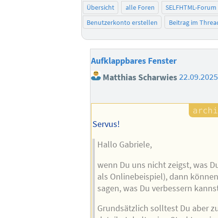
Übersicht
alle Foren
SELFHTML-Forum
Benutzerkonto erstellen
Beitrag im Thre
Aufklappbares Fenster
Matthias Scharwies
22.09.2025
Servus!
Hallo Gabriele,
wenn Du uns nicht zeigst, was Du
als Onlinebeispiel), dann können
sagen, was Du verbessern kannst
Grundsätzlich solltest Du aber 