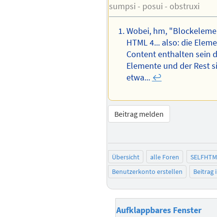
sumpsi - posui - obstruxi
Wobei, hm, "Blockeleme
HTML 4... also: die Eleme
Content enthalten sein dü
Elemente und der Rest s
etwa...
↩︎
Beitrag melden
Übersicht
alle Foren
SELFHTM
Benutzerkonto erstellen
Beitrag
Aufklappbares Fenster