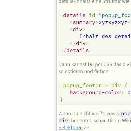
details-Inhalts eine Struktur wie
<
details
id
=
"
popup_foo
<
summary
>
xyzxyzxyz
<
<
div
>
      Inhalt des detai
</
div
>
</
details
>
Dann kannst Du per CSS das div 
selektieren und färben
#popup_footer > div
{
background-color
:
 d
}
Wenn Du nicht weißt, was
#pop
div
bedeutet, schau Dir im Wi
Selektoren
an.