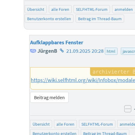
Übersicht
alle Foren
SELFHTML-Forum
anmelden
Benutzerkonto erstellen
Beitrag im Thread-Baum
Aufklappbares Fenster
Homepage
JürgenB
21.09.2025 20:28
html
javascr
des
Autors
https://wiki.selfhtml.org/wiki/Infobox/moda
Beitrag melden
ne
Übersicht
alle Foren
SELFHTML-Forum
anmeld
Benutzerkonto erstellen
Beitrag im Thread-Baum