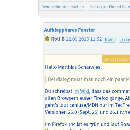
Benutzerkonto erstellen
Beitrag im Thread-Ba
Aufklappbares Fenster
Rolf B
22.09.2025 11:52
html
javas
Hallo Matthias Scharwies,
Bei dialog muss man noch ein paar M
Du schreibst
im Wiki
, dass das comman
allen Browsern außer Firefox gänge. Ab
geht's laut caniuse/MDN nur im TecPre
Versionen 26.0 (Sept. 25) und 26.1 (v.nex
Im Firefox 144 ist es grün und laut Ro