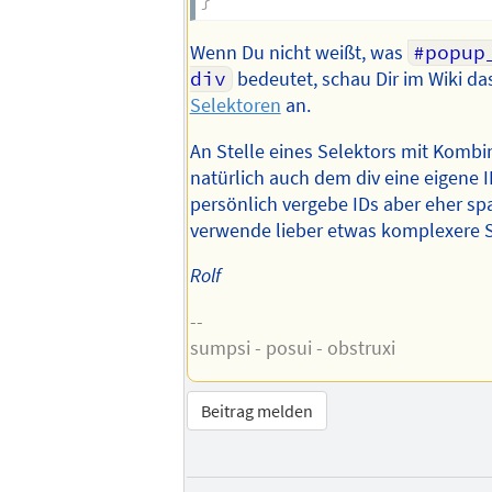
}
Wenn Du nicht weißt, was
#popup
div
bedeutet, schau Dir im Wiki d
Selektoren
an.
An Stelle eines Selektors mit Kombi
natürlich auch dem div eine eigene I
persönlich vergebe IDs aber eher s
verwende lieber etwas komplexere S
Rolf
--
sumpsi - posui - obstruxi
Beitrag melden