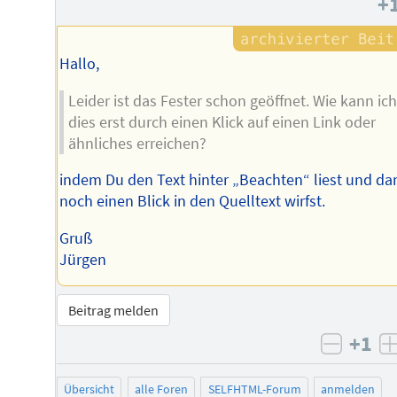
+
des
Autors
Hallo,
Leider ist das Fester schon geöffnet. Wie kann ich
dies erst durch einen Klick auf einen Link oder
ähnliches erreichen?
indem Du den Text hinter „Beachten“ liest und da
noch einen Blick in den Quelltext wirfst.
Gruß
Jürgen
Beitrag melden
+1
negati
Übersicht
alle Foren
SELFHTML-Forum
anmelden