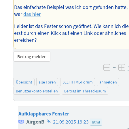
Das einfachste Beispiel was ich dort gefunden hatte,
war
das hier
Leider ist das Fester schon geöffnet. Wie kann ich di
erst durch einen Klick auf einen Link oder ähnliches
erreichen?
Beitrag melden
–
negati
po
Übersicht
alle Foren
SELFHTML-Forum
anmelden
Benutzerkonto erstellen
Beitrag im Thread-Baum
Aufklappbares Fenster
Homepage
JürgenB
21.09.2025 19:23
html