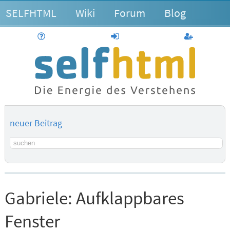
SELFHTML
Wiki
Forum
Blog
Hilfe
anmelden
Benutzerk
neuer Beitrag
Suchbegriff
Gabriele:
Aufklappbares
Fenster