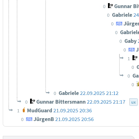
Gunnar Bi
0
Gabriele
24
0
Jürge
0
Gabriel
0
Gaby
0
J
0
1
0
Ga
0
0
Gabriele
22.09.2025 21:12
0
Gunnar Bittersmann
22.09.2025 21:17
0
ux
MudGuard
21.09.2025 20:36
1
JürgenB
21.09.2025 20:56
0