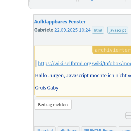
Aufklappbares Fenster
Gabriele
22.09.2025 10:24
html
javascript
https://wiki.selfhtml.org/wiki/Infobox/
Hallo Jürgen, Javascript möchte ich nicht 
Gruß Gaby
Beitrag melden
Übersicht
alle Foren
SELFHTML-Forum
anme