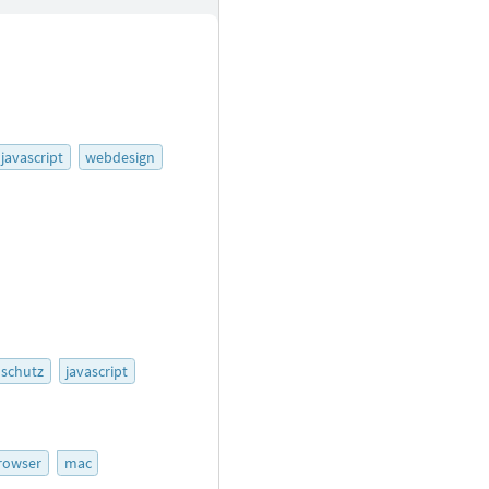
javascript
webdesign
schutz
javascript
rowser
mac