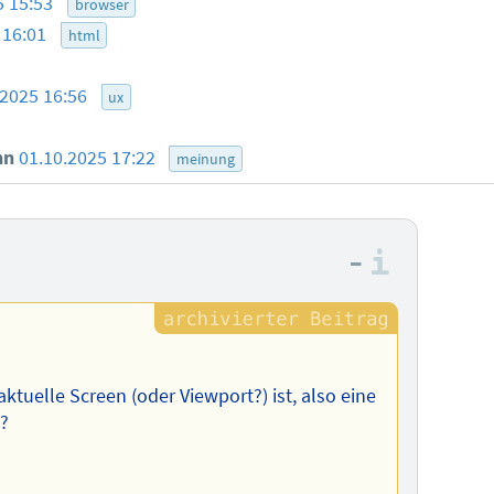
5 15:53
browser
 16:01
html
.2025 16:56
ux
nn
01.10.2025 17:22
meinung
–
Informa
aktuelle Screen (oder Viewport?) ist, also eine
e?