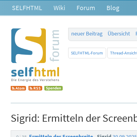
SELFHTML
Wiki
Forum
Blog
neuer Beitrag
Übersicht
SELFHTML-Forum
Thread-Ansich
Sigrid:
Ermitteln der Screenb
Ermitteln der Screenbreite
Sigrid
30.09.202
0
38