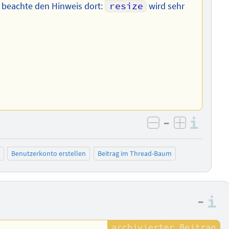
 beachte den Hinweis dort:
resize
wird sehr
–
Info
negativ bewer
positiv b
Benutzerkonto erstellen
Beitrag im Thread-Baum
–
I