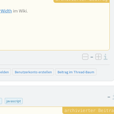
rWidth
im Wiki.
–
I
negativ be
posit
elden
Benutzerkonto erstellen
Beitrag im Thread-Baum
–
l
javascript