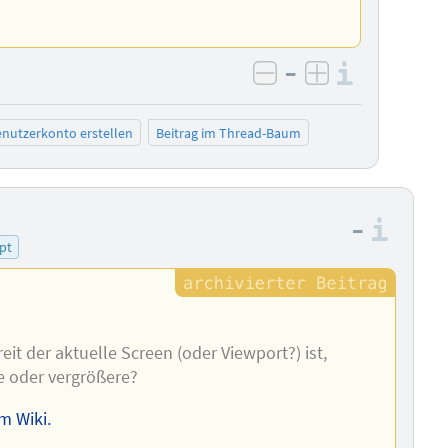
–
Informa
negativ bewerten
positiv bewe
nutzerkonto erstellen
Beitrag im Thread-Baum
–
Info
ipt
eit der aktuelle Screen (oder Viewport?) ist,
re oder vergrößere?
m Wiki.