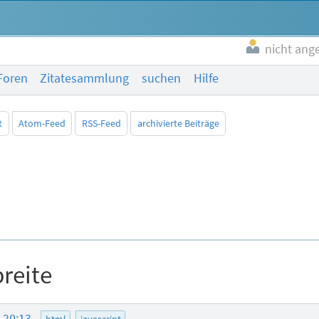
nicht ang
Foren
Zitatesammlung
suchen
Hilfe
t
Atom-Feed
RSS-Feed
archivierte Beiträge
reite
5 20:13
html
javascript