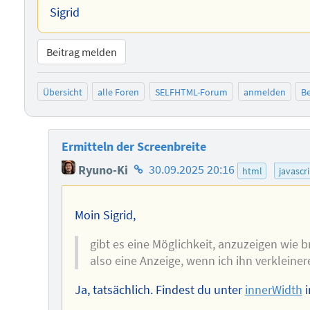
Sigrid
Beitrag melden
Übersicht
alle Foren
SELFHTML-Forum
anmelden
Be
Ermitteln der Screenbreite
Homepage
Ryuno-Ki
30.09.2025 20:16
html
javascr
des
Autors
Moin Sigrid,
gibt es eine Möglichkeit, anzuzeigen wie br
also eine Anzeige, wenn ich ihn verkleine
Ja, tatsächlich. Findest du unter
innerWidth
i