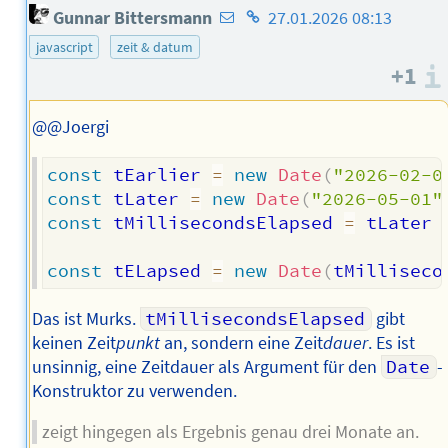
E-
Homepage
Gunnar Bittersmann
27.01.2026 08:13
Mail-
des
javascript
zeit & datum
Adresse
Autors
+1
des
Autors
@@Joergi
const
 tEarlier 
=
new
Date
(
"2026-02-0
const
 tLater 
=
new
Date
(
"2026-05-01"
const
 tMillisecondsElapsed 
=
 tLater 
const
 tELapsed 
=
new
Date
(
tMilliseco
Das ist Murks.
tMillisecondsElapsed
gibt
keinen Zeit
punkt
an, sondern eine Zeit
dauer
. Es ist
unsinnig, eine Zeitdauer als Argument für den
Date
-
Konstruktor zu verwenden.
zeigt hingegen als Ergebnis genau drei Monate an.