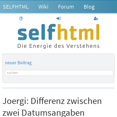
SELFHTML
Wiki
Forum
Blog
Hilfe
anmelden
Benutzerk
neuer Beitrag
Suchbegriff
Joergi:
Differenz zwischen
zwei Datumsangaben