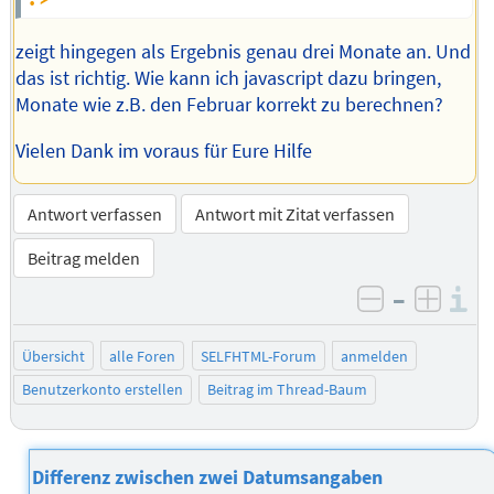
zeigt hingegen als Ergebnis genau drei Monate an. Und
das ist richtig. Wie kann ich javascript dazu bringen,
Monate wie z.B. den Februar korrekt zu berechnen?
Vielen Dank im voraus für Eure Hilfe
Antwort verfassen
Antwort mit Zitat verfassen
Beitrag melden
–
I
negativ be
posit
Übersicht
alle Foren
SELFHTML-Forum
anmelden
Benutzerkonto erstellen
Beitrag im Thread-Baum
Differenz zwischen zwei Datumsangaben