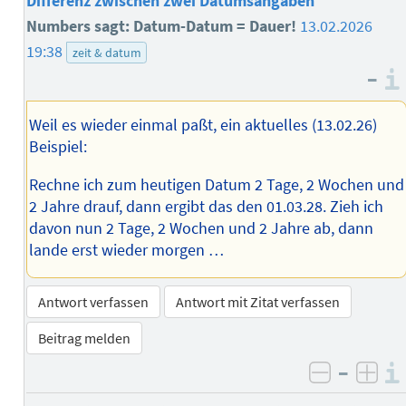
Differenz zwischen zwei Datumsangaben
Numbers sagt: Datum-Datum = Dauer!
13.02.2026
19:38
zeit & datum
–
Weil es wieder einmal paßt, ein aktuelles (13.02.26)
Beispiel:
Rechne ich zum heutigen Datum 2 Tage, 2 Wochen und
2 Jahre drauf, dann ergibt das den 01.03.28. Zieh ich
davon nun 2 Tage, 2 Wochen und 2 Jahre ab, dann
lande erst wieder morgen …
Antwort verfassen
Antwort mit Zitat verfassen
Beitrag melden
–
negativ 
posi