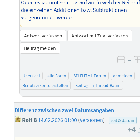
Oder: es kommt sehr darauf an, in welcher Reihen
die einzelnen Additionen bzw. Subtraktionen
vorgenommen werden.
Antwort verfassen
Antwort mit Zitat verfassen
Beitrag melden
–
negat
Übersicht
alle Foren
SELFHTML-Forum
anmelden
Benutzerkonto erstellen
Beitrag im Thread-Baum
Differenz zwischen zwei Datumsangaben
Rolf B
14.02.2026 01:00
(
Versionen
)
zeit & datum
+4