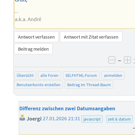
--
a.k.a. André
Antwort verfassen
Antwort mit Zitat verfassen
Beitrag melden
–
negati
po
Übersicht
alle Foren
SELFHTML-Forum
anmelden
Benutzerkonto erstellen
Beitrag im Thread-Baum
Differenz zwischen zwei Datumsangaben
Joergi
27.01.2026 21:31
javascript
zeit & datum