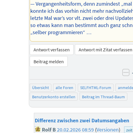
— Vergangenheitsform, denn zumindest „mal
konnte ich das vorhin nicht mehr nachvollzie
letzte Mal war’s vor vlt. zwei oder drei Update
so etwas kann man bestimmt auch ganz schn
„selber programmieren“ …
Antwort verfassen
Antwort mit Zitat verfassen
Beitrag melden
ne
Übersicht
alle Foren
SELFHTML-Forum
anmeld
Benutzerkonto erstellen
Beitrag im Thread-Baum
Differenz zwischen zwei Datumsangaben
Rolf B
20.02.2026 08:59
(
Versionen
)
zei