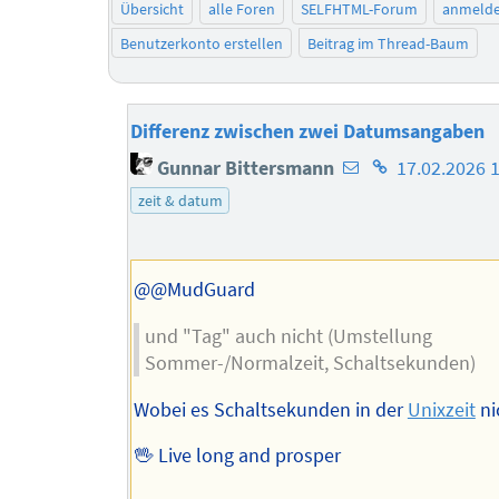
Übersicht
alle Foren
SELFHTML-Forum
anmeld
Benutzerkonto erstellen
Beitrag im Thread-Baum
Differenz zwischen zwei Datumsangaben
E-
Homepage
Gunnar Bittersmann
17.02.2026 
Mail-
des
zeit & datum
Adresse
Autors
des
Autors
@@MudGuard
und "Tag" auch nicht (Umstellung
Sommer-/Normalzeit, Schaltsekunden)
Wobei es Schaltsekunden in der
Unixzeit
ni
🖖 Live long and prosper