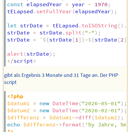
const
 elapsedYear 
=
 year 
-
1970
;
tELapsed
.
setFullYear
(
elapsedYear
)
;
let
 strDate 
=
 tELapsed
.
toISOString
(
)
.
s
strDate 
=
 strDate
.
split
(
"-"
)
;
strDate 
=
`
${
strDate
[
1
]
}
-
${
strDate
[
2
]
}
alert
(
strDate
)
;
<
/
script
>
gibt als Ergebnis 3 Monate und 31 Tage an. Der PHP
script
<?php
$datum1
=
new
DateTime
(
"2026-05-01"
)
;
$datum2
=
new
DateTime
(
"2026-02-01"
)
;
$differenz
=
$datum1
->
diff
(
$datum2
)
;
echo
$differenz
->
format
(
'%y Jahre, %m 
?>