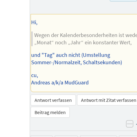
des
Autors
Hi,
Wegen der Kalenderbesonderheiten ist wed
„Monat“ noch „Jahr“ ein konstanter Wert,
und "Tag" auch nicht (Umstellung
Sommer-/Normalzeit, Schaltsekunden)
cu,
Andreas a/k/a MudGuard
Antwort verfassen
Antwort mit Zitat verfassen
Beitrag melden
ne