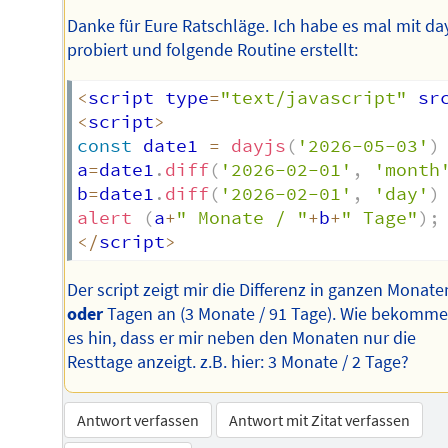
Danke für Eure Ratschläge. Ich habe es mal mit day
probiert und folgende Routine erstellt:
<
script type
=
"text/javascript"
 sr
<
script
>
const
 date1 
=
dayjs
(
'2026-05-03'
)
a
=
date1
.
diff
(
'2026-02-01'
,
'month
b
=
date1
.
diff
(
'2026-02-01'
,
'day'
)
alert
(
a
+
" Monate / "
+
b
+
" Tage"
)
;
<
/
script
>
Der script zeigt mir die Differenz in ganzen Monate
oder
Tagen an (3 Monate / 91 Tage). Wie bekomme
es hin, dass er mir neben den Monaten nur die
Resttage anzeigt. z.B. hier: 3 Monate / 2 Tage?
Antwort verfassen
Antwort mit Zitat verfassen