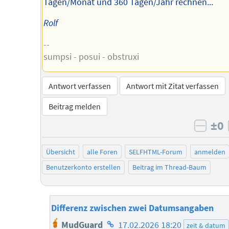
Tagen/Monat und 360 Tagen/Jahr rechnen...
Rolf
--
sumpsi - posui - obstruxi
Antwort verfassen
Antwort mit Zitat verfassen
Beitrag melden
±0
negat
Übersicht
alle Foren
SELFHTML-Forum
anmelden
Benutzerkonto erstellen
Beitrag im Thread-Baum
Differenz zwischen zwei Datumsangaben
Homepage
MudGuard
17.02.2026 18:20
zeit & datum