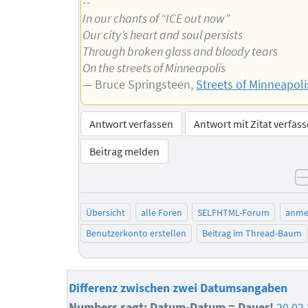
--
In our chants of “ICE out now”
Our city’s heart and soul persists
Through broken glass and bloody tears
On the streets of Minneapolis
— Bruce Springsteen,
Streets of Minneapoli
Antwort verfassen
Antwort mit Zitat verfas
Beitrag melden
Übersicht
alle Foren
SELFHTML-Forum
anme
Benutzerkonto erstellen
Beitrag im Thread-Baum
Differenz zwischen zwei Datumsangaben
Numbers sagt: Datum-Datum = Dauer!
20.02