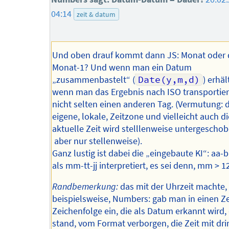
04:14
zeit & datum
Und oben drauf kommt dann JS: Monat oder
Monat-1? Und wenn man ein Datum
„zusammenbastelt“ (
Date(y,m,d)
) erhä
wenn man das Ergebnis nach ISO transportier
nicht selten einen anderen Tag. (Vermutung: d
eigene, lokale, Zeitzone und vielleicht auch d
aktuelle Zeit wird stelllenweise untergescho
aber nur stellenweise).
Ganz lustig ist dabei die „eingebaute KI“: aa-
als mm-tt-jj interpretiert, es sei denn, mm > 
Randbemerkung:
das mit der Uhrzeit machte,
beispielsweise, Numbers: gab man in einen Ze
Zeichenfolge ein, die als Datum erkannt wird,
stand, vom Format verborgen, die Zeit mit dri