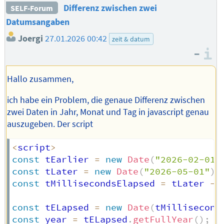
Differenz zwischen zwei
SELF-Forum
Datumsangaben
Joergi
27.01.2026 00:42
zeit & datum
–
I
Hallo zusammen,
ich habe ein Problem, die genaue Differenz zwischen
zwei Daten in Jahr, Monat und Tag in javascript genau
auszugeben. Der script
<
script
>
const
 tEarlier 
=
new
Date
(
"2026-02-01"
const
 tLater 
=
new
Date
(
"2026-05-01"
)
;
const
 tMillisecondsElapsed 
=
 tLater 
-
 
const
 tELapsed 
=
new
Date
(
tMillisecond
const
 year 
=
 tELapsed
.
getFullYear
(
)
;