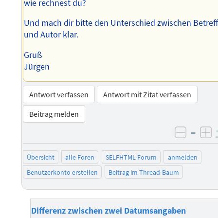
wie rechnest du?
Und mach dir bitte den Unterschied zwischen Betref
und Autor klar.
Gruß
Jürgen
Antwort verfassen
Antwort mit Zitat verfassen
Beitrag melden
–
negati
po
Übersicht
alle Foren
SELFHTML-Forum
anmelden
Benutzerkonto erstellen
Beitrag im Thread-Baum
Differenz zwischen zwei Datumsangaben