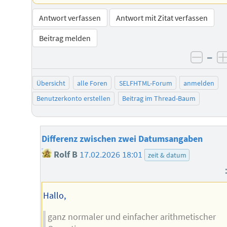
Antwort verfassen
Antwort mit Zitat verfassen
Beitrag melden
–
negat
Übersicht
alle Foren
SELFHTML-Forum
anmelden
Benutzerkonto erstellen
Beitrag im Thread-Baum
Differenz zwischen zwei Datumsangaben
Rolf B
17.02.2026 18:01
zeit & datum
Hallo,
ganz normaler und einfacher arithmetischer