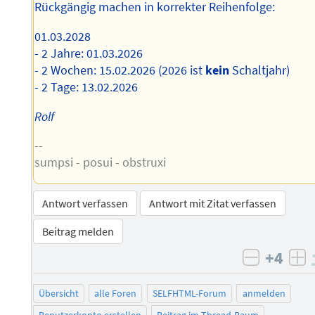
Rückgängig machen in korrekter Reihenfolge:
01.03.2028
- 2 Jahre: 01.03.2026
- 2 Wochen: 15.02.2026 (2026 ist
kein
Schaltjahr)
- 2 Tage: 13.02.2026
Rolf
--
sumpsi - posui - obstruxi
Antwort verfassen
Antwort mit Zitat verfassen
Beitrag melden
+4
negativ 
po
Übersicht
alle Foren
SELFHTML-Forum
anmelden
Benutzerkonto erstellen
Beitrag im Thread-Baum