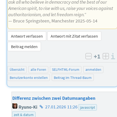
ask all who believe in democracy and the best of our
American spirit, to rise with us, raise your voices against
authoritarianism, and let freedom reign.”
— Bruce Springsteen, Manchester 2025-05-14
Antwort verfassen
Antwort mit Zitat verfassen
Beitrag melden
+1
negativ b
posi
Übersicht
alle Foren
SELFHTML-Forum
anmelden
Benutzerkonto erstellen
Beitrag im Thread-Baum
Differenz zwischen zwei Datumsangaben
Homepage
Ryuno-Ki
27.01.2026 11:26
javascript
des
zeit & datum