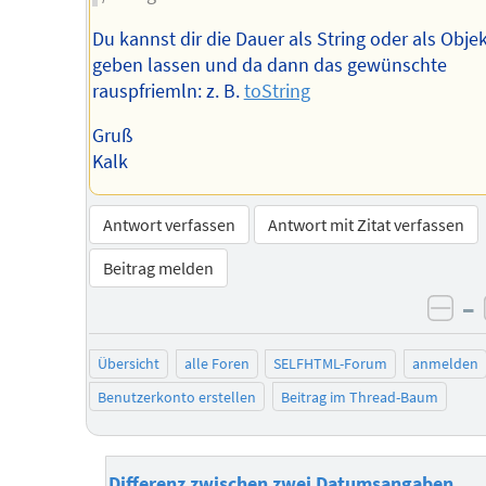
Du kannst dir die Dauer als String oder als Obje
geben lassen und da dann das gewünschte
rauspfriemln: z. B.
toString
Gruß
Kalk
Antwort verfassen
Antwort mit Zitat verfassen
Beitrag melden
–
neg
Übersicht
alle Foren
SELFHTML-Forum
anmelden
Benutzerkonto erstellen
Beitrag im Thread-Baum
Differenz zwischen zwei Datumsangaben