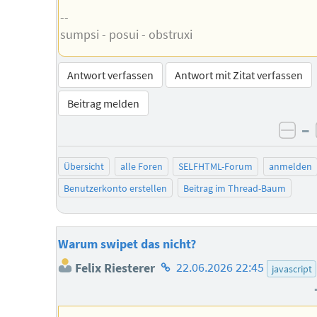
--
sumpsi - posui - obstruxi
Antwort verfassen
Antwort mit Zitat verfassen
Beitrag melden
–
neg
Übersicht
alle Foren
SELFHTML-Forum
anmelden
Benutzerkonto erstellen
Beitrag im Thread-Baum
Warum swipet das nicht?
Homepage
Felix Riesterer
22.06.2026 22:45
javascript
des
Autors