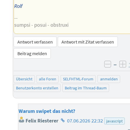
Rolf
--
sumpsi - posui - obstruxi
Antwort verfassen
Antwort mit Zitat verfassen
Beitrag melden
–
negati
po
Übersicht
alle Foren
SELFHTML-Forum
anmelden
Benutzerkonto erstellen
Beitrag im Thread-Baum
Warum swipet das nicht?
Homepage
Felix Riesterer
07.06.2026 22:32
javascript
des