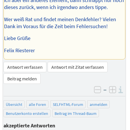
ich aber ein anderes Element, dann schnappt nur noch
dieses zurück, wenn ich irgendwo anders tippe.
Wer weiß Rat und findet meinen Denkfehler? Vielen
Dank im Voraus für die Zeit beim Fehlersuchen!
Liebe Grüße
Felix Riesterer
Antwort verfassen
Antwort mit Zitat verfassen
Beitrag melden
–
I
negativ be
posit
Übersicht
alle Foren
SELFHTML-Forum
anmelden
Benutzerkonto erstellen
Beitrag im Thread-Baum
akzeptierte Antworten