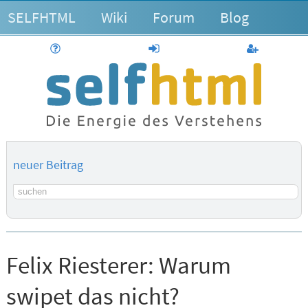
SELFHTML
Wiki
Forum
Blog
Hilfe
anmelden
Benutzerk
neuer Beitrag
Suchbegriff
Felix Riesterer:
Warum
swipet das nicht?