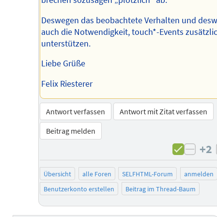
brechen sozusagen „plötzlich“ ab.
Deswegen das beobachtete Verhalten und des
auch die Notwendigkeit, touch*-Events zusätzli
unterstützen.
Liebe Grüße
Felix Riesterer
Antwort verfassen
Antwort mit Zitat verfassen
Beitrag melden
+2
negat
Übersicht
alle Foren
SELFHTML-Forum
anmelden
Benutzerkonto erstellen
Beitrag im Thread-Baum