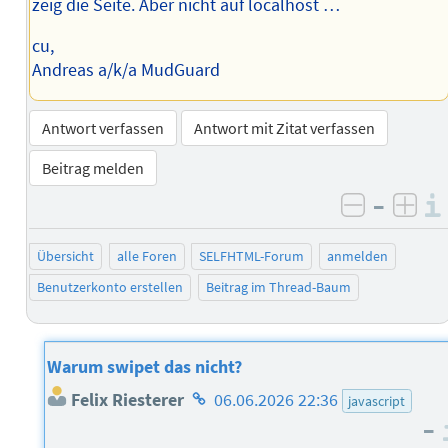
zeig die Seite. Aber nicht auf localhost …
cu,
Andreas a/k/a MudGuard
Antwort verfassen
Antwort mit Zitat verfassen
Beitrag melden
–
negativ 
posi
Übersicht
alle Foren
SELFHTML-Forum
anmelden
Benutzerkonto erstellen
Beitrag im Thread-Baum
Warum swipet das nicht?
Homepage
Felix Riesterer
06.06.2026 22:36
javascript
des
–