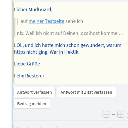
Autors
Lieber MudGuard,
auf
meiner Testseite
sehe ich
nix. Weil ich nicht auf Deinen localhost komme …
LOL, und ich hatte mich schon gewundert, warum
http
s
nicht ging. War in Hektik.
Liebe Grüße
Felix Riesterer
Antwort verfassen
Antwort mit Zitat verfassen
Beitrag melden
–
negati
po