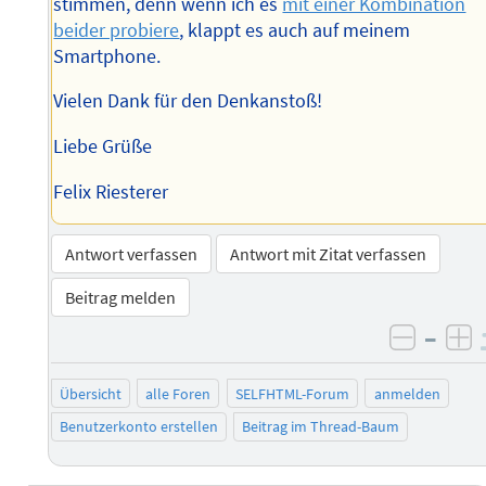
stimmen, denn wenn ich es
mit einer Kombination
beider probiere
, klappt es auch auf meinem
Smartphone.
Vielen Dank für den Denkanstoß!
Liebe Grüße
Felix Riesterer
Antwort verfassen
Antwort mit Zitat verfassen
Beitrag melden
–
negati
po
Übersicht
alle Foren
SELFHTML-Forum
anmelden
Benutzerkonto erstellen
Beitrag im Thread-Baum