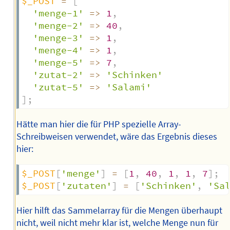
$_POST
=
[
'menge-1'
=>
1
,
'menge-2'
=>
40
,
'menge-3'
=>
1
,
'menge-4'
=>
1
,
'menge-5'
=>
7
,
'zutat-2'
=>
'Schinken'
'zutat-5'
=>
'Salami'
]
;
Hätte man hier die für PHP spezielle Array-
Schreibweisen verwendet, wäre das Ergebnis dieses
hier:
$_POST
[
'menge'
]
=
[
1
,
40
,
1
,
1
,
7
]
;
$_POST
[
'zutaten'
]
=
[
'Schinken'
,
'Sa
Hier hilft das Sammelarray für die Mengen überhaupt
nicht, weil nicht mehr klar ist, welche Menge nun für