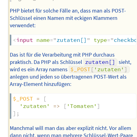
PHP bietet für solche Fälle an, dass man als POST-
Schlüssel einen Namen mit eckigen Klammern
verwendet:
<
input
name
=
"
zutaten[]
"
type
=
"
checkb
Das ist für die Verarbeitung mit PHP durchaus
praktisch. Da PHP als Schlüssel
zutaten[]
sieht,
wird es ein Array namens
$_POST
[
'zutaten'
]
anlegen und jeden so übertragenen POST-Wert als
Array-Element hinzufügen:
$_POST
=
[
'zutaten'
=>
[
'Tomaten'
]
]
;
Manchmal will man das aber explizit nicht. Vor allem
dann nicht, wenn man mehrere Schlüssel-Wert-Paare