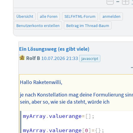
–
negati
po
Übersicht
alle Foren
SELFHTML-Forum
anmelden
Benutzerkonto erstellen
Beitrag im Thread-Baum
Ein Lösungsweg (es gibt viele)
Rolf B
10.07.2026 21:33
javascript
Hallo Raketenwilli,
je nach Konstellation mag deine Formulierung sin
sein, aber so, wie sie da steht, würde ich
myArray
.
valuerange
=
[
]
;
myArray
.
valuerange
[
0
]
=
{
}
;