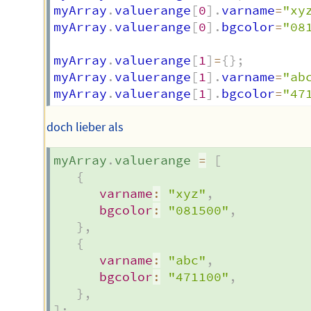
myArray
.
valuerange
[
0
]
.
varname
=
"xy
myArray
.
valuerange
[
0
]
.
bgcolor
=
"08
myArray
.
valuerange
[
1
]
=
{
}
;
myArray
.
valuerange
[
1
]
.
varname
=
"ab
myArray
.
valuerange
[
1
]
.
bgcolor
=
"47
doch lieber als
myArray
.
valuerange 
=
[
{
varname
:
"xyz"
,
bgcolor
:
"081500"
,
}
,
{
varname
:
"abc"
,
bgcolor
:
"471100"
,
}
,
]
;