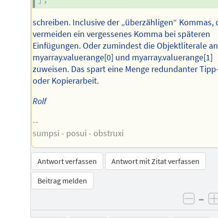
schreiben. Inclusive der „überzähligen“ Kommas, 
vermeiden ein vergessenes Komma bei späteren
Einfügungen. Oder zumindest die Objektliterale a
myarray.valuerange[0] und myarray.valuerange[1]
zuweisen. Das spart eine Menge redundanter Tipp
oder Kopierarbeit.
Rolf
--
sumpsi - posui - obstruxi
Antwort verfassen
Antwort mit Zitat verfassen
Beitrag melden
–
negat