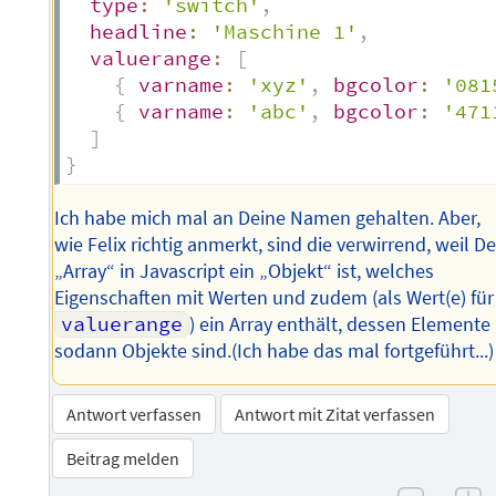
type
:
'switch'
,
headline
:
'Maschine 1'
,
valuerange
:
[
{
varname
:
'xyz'
,
bgcolor
:
'081
{
varname
:
'abc'
,
bgcolor
:
'471
]
}
Ich habe mich mal an Deine Namen gehalten. Aber,
wie Felix richtig anmerkt, sind die verwirrend, weil De
„Array“ in Javascript ein „Objekt“ ist, welches
Eigenschaften mit Werten und zudem (als Wert(e) für
valuerange
) ein Array enthält, dessen Elemente
sodann Objekte sind.(Ich habe das mal fortgeführt...)
Antwort verfassen
Antwort mit Zitat verfassen
Beitrag melden