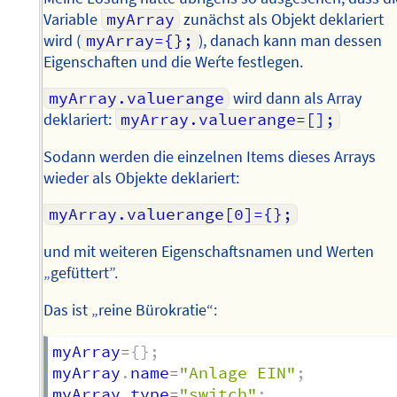
Variable
myArray
zunächst als Objekt deklariert
wird (
myArray={};
), danach kann man dessen
Eigenschaften und die Weŕte festlegen.
myArray.valuerange
wird dann als Array
deklariert:
myArray.valuerange=[];
Sodann werden die einzelnen Items dieses Arrays
wieder als Objekte deklariert:
myArray.valuerange[0]={};
und mit weiteren Eigenschaftsnamen und Werten
„gefüttert”.
Das ist „reine Bürokratie“:
myArray
=
{
}
;
myArray
.
name
=
"Anlage EIN"
;
myArray
.
type
=
"switch"
;