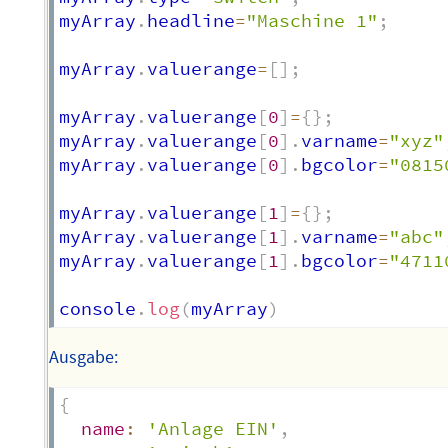
myArray
.
headline
=
"Maschine 1"
;
myArray
.
valuerange
=
[
]
;
myArray
.
valuerange
[
0
]
=
{
}
;
myArray
.
valuerange
[
0
]
.
varname
=
"xyz"
myArray
.
valuerange
[
0
]
.
bgcolor
=
"0815
myArray
.
valuerange
[
1
]
=
{
}
;
myArray
.
valuerange
[
1
]
.
varname
=
"abc"
myArray
.
valuerange
[
1
]
.
bgcolor
=
"4711
console
.
log
(
myArray
)
Ausgabe:
{
name
:
'Anlage EIN'
,