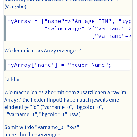
(Vorgabe)
myArray = ["name"=>"Anlage EIN", "type"
           "valuerange"=>["varname"=>"x
Wie kann ich das Array erzeugen?
ist klar.
Wie mache ich es aber mit dem zusätzlichen Array im
Array?? Die Felder (Input) haben auch jeweils eine
eindeutige "id" ("varname_0", "bgcolor_0",
""varname_1", "bgcolor_1" usw.)
Somit würde "varname_0" "xyz"
überschreiben/erzeugen.