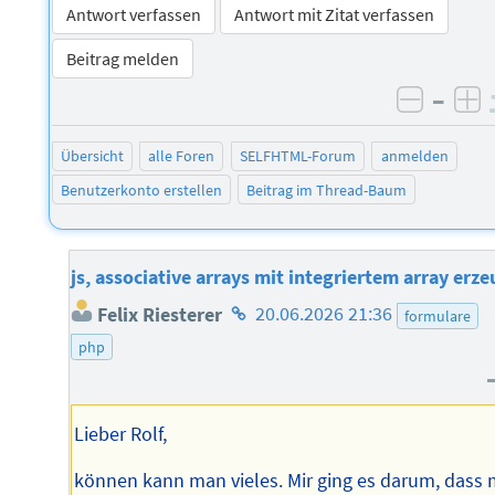
Antwort verfassen
Antwort mit Zitat verfassen
Beitrag melden
–
negati
po
Übersicht
alle Foren
SELFHTML-Forum
anmelden
Benutzerkonto erstellen
Beitrag im Thread-Baum
js, associative arrays mit integriertem array erz
Homepage
Felix Riesterer
20.06.2026 21:36
formulare
des
php
Autors
Lieber Rolf,
können kann man vieles. Mir ging es darum, dass