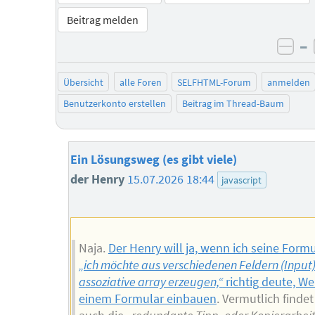
Beitrag melden
–
neg
Übersicht
alle Foren
SELFHTML-Forum
anmelden
Benutzerkonto erstellen
Beitrag im Thread-Baum
Ein Lösungsweg (es gibt viele)
der Henry
15.07.2026 18:44
javascript
Naja.
Der Henry will ja, wenn ich seine Form
„ich möchte aus verschiedenen Feldern (Input)
assoziative array erzeugen,“
richtig deute, We
einem Formular einbauen
. Vermutlich finde