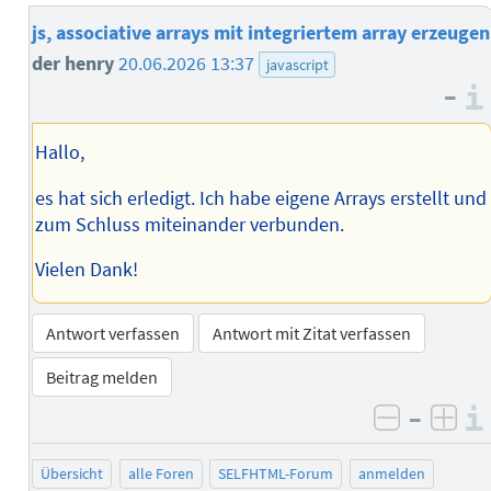
js, associative arrays mit integriertem array erzeugen
der henry
20.06.2026 13:37
javascript
–
Hallo,
es hat sich erledigt. Ich habe eigene Arrays erstellt und
zum Schluss miteinander verbunden.
Vielen Dank!
Antwort verfassen
Antwort mit Zitat verfassen
Beitrag melden
–
negativ 
posi
Übersicht
alle Foren
SELFHTML-Forum
anmelden