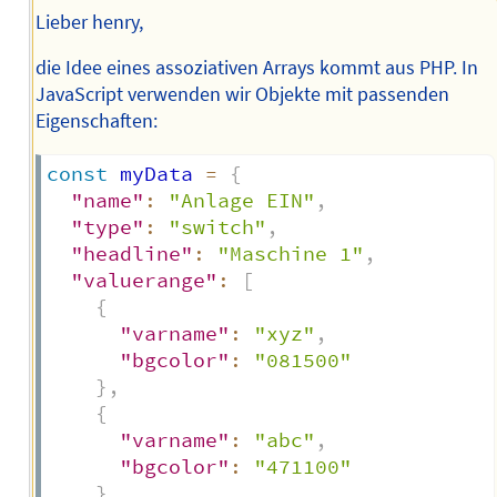
Lieber henry,
die Idee eines assoziativen Arrays kommt aus PHP. In
JavaScript verwenden wir Objekte mit passenden
Eigenschaften:
const
 myData 
=
{
"name"
:
"Anlage EIN"
,
"type"
:
"switch"
,
"headline"
:
"Maschine 1"
,
"valuerange"
:
[
{
"varname"
:
"xyz"
,
"bgcolor"
:
"081500"
}
,
{
"varname"
:
"abc"
,
"bgcolor"
:
"471100"
}