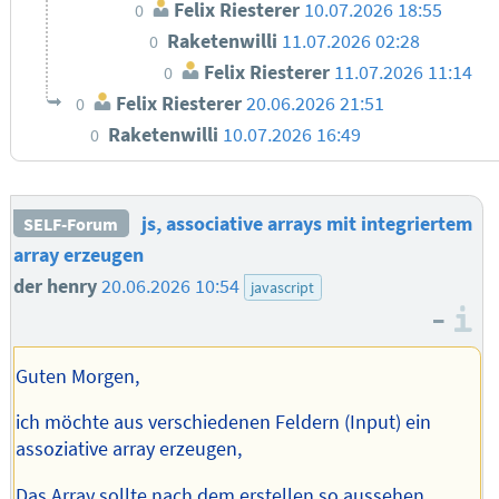
Felix Riesterer
10.07.2026 18:55
0
Raketenwilli
11.07.2026 02:28
0
Felix Riesterer
11.07.2026 11:14
0
Felix Riesterer
20.06.2026 21:51
0
Raketenwilli
10.07.2026 16:49
0
js, associative arrays mit integriertem
SELF-Forum
array erzeugen
der henry
20.06.2026 10:54
javascript
–
I
Guten Morgen,
ich möchte aus verschiedenen Feldern (Input) ein
assoziative array erzeugen,
Das Array sollte nach dem erstellen so aussehen.