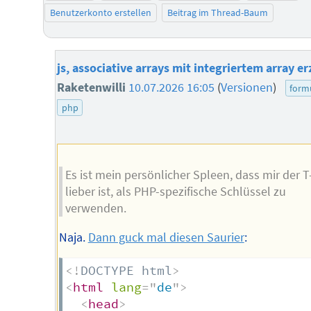
Benutzerkonto erstellen
Beitrag im Thread-Baum
js, associative arrays mit integriertem array e
Raketenwilli
10.07.2026 16:05
(
Versionen
)
form
php
Es ist mein persönlicher Spleen, dass mir der 
lieber ist, als PHP-spezifische Schlüssel zu
verwenden.
Naja.
Dann guck mal diesen Saurier
:
<!
DOCTYPE
html
>
<
html
lang
=
"
de
"
>
<
head
>