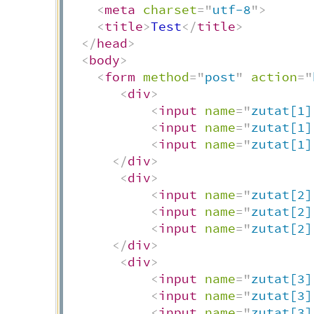
<
meta
charset
=
"
utf-8
"
>
<
title
>
Test
</
title
>
</
head
>
<
body
>
<
form
method
=
"
post
"
action
=
"
<
div
>
<
input
name
=
"
zutat[1]
<
input
name
=
"
zutat[1]
<
input
name
=
"
zutat[1]
</
div
>
<
div
>
<
input
name
=
"
zutat[2]
<
input
name
=
"
zutat[2]
<
input
name
=
"
zutat[2]
</
div
>
<
div
>
<
input
name
=
"
zutat[3]
<
input
name
=
"
zutat[3]
<
input
name
=
"
zutat[3]