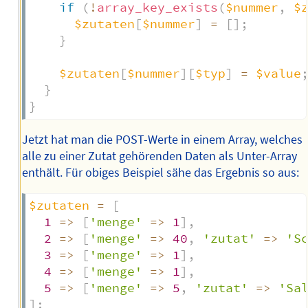
if
(
!
array_key_exists
(
$nummer
,
$
$zutaten
[
$nummer
]
=
[
]
;
}
$zutaten
[
$nummer
]
[
$typ
]
=
$value
}
}
Jetzt hat man die POST-Werte in einem Array, welches
alle zu einer Zutat gehörenden Daten als Unter-Array
enthält. Für obiges Beispiel sähe das Ergebnis so aus:
$zutaten
=
[
1
=>
[
'menge'
=>
1
]
,
2
=>
[
'menge'
=>
40
,
'zutat'
=>
'S
3
=>
[
'menge'
=>
1
]
,
4
=>
[
'menge'
=>
1
]
,
5
=>
[
'menge'
=>
5
,
'zutat'
=>
'Sa
]
;