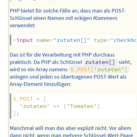
PHP bietet für solche Fälle an, dass man als POST-
Schlüssel einen Namen mit eckigen Klammern
verwendet:
<
input
name
=
"
zutaten[]
"
type
=
"
checkb
Das ist für die Verarbeitung mit PHP durchaus
praktisch. Da PHP als Schlüssel
zutaten[]
sieht,
wird es ein Array namens
$_POST
[
'zutaten'
]
anlegen und jeden so übertragenen POST-Wert als
Array-Element hinzufügen:
$_POST
=
[
'zutaten'
=>
[
'Tomaten'
]
]
;
Manchmal will man das aber explizit nicht. Vor allem
dann nicht, wenn man mehrere Schlüssel-Wert-Paare