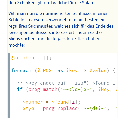
den Schinken gilt und welche für die Salami.
Will man nun die nummerierten Schlüssel in einer
Schleife auslesen, verwendet man am besten ein
reguläres Suchmuster, welches sich für das Ende des
jeweiligen Schlüssels interessiert, indem es das
Minuszeichen und die folgenden Ziffern haben
möchte:
$zutaten
=
[
]
;
foreach
(
$_POST
as
$key
=>
$value
)
{
// $key endet auf "-123"? $found[1
if
(
preg_match
(
'~-(\d+)$~'
,
$key
,
$nummer
=
$found
[
1
]
;
$typ
=
preg_replace
(
'~-\d+$~'
,
'