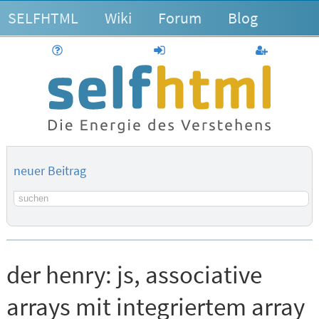
SELFHTML
Wiki
Forum
Blog
Hilfe
anmelden
Benutzerk
neuer Beitrag
Suchbegriff
der henry:
js, associative
arrays mit integriertem array