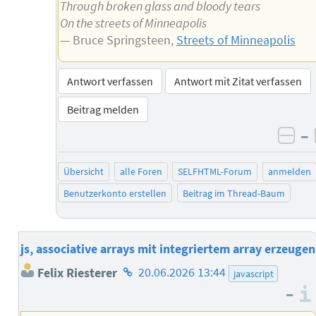
Through broken glass and bloody tears
On the streets of Minneapolis
— Bruce Springsteen,
Streets of Minneapolis
Antwort verfassen
Antwort mit Zitat verfassen
Beitrag melden
–
neg
Übersicht
alle Foren
SELFHTML-Forum
anmelden
Benutzerkonto erstellen
Beitrag im Thread-Baum
js, associative arrays mit integriertem array erzeugen
Homepage
Felix Riesterer
20.06.2026 13:44
javascript
des
–
Autors