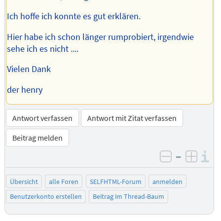
Ich hoffe ich konnte es gut erklären.
Hier habe ich schon länger rumprobiert, irgendwie
sehe ich es nicht ....
Vielen Dank
der henry
Antwort verfassen
Antwort mit Zitat verfassen
Beitrag melden
–
I
negativ be
posit
Übersicht
alle Foren
SELFHTML-Forum
anmelden
Benutzerkonto erstellen
Beitrag im Thread-Baum