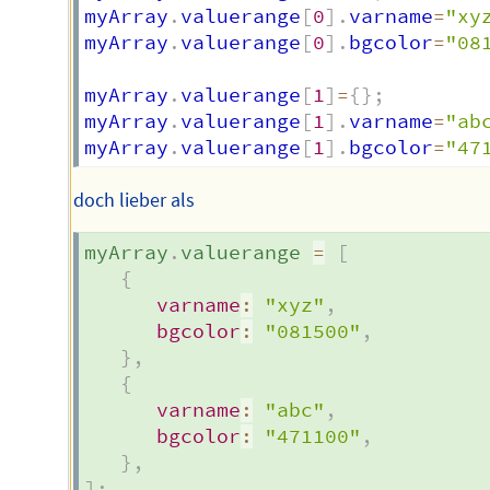
myArray
.
valuerange
[
0
]
.
varname
=
"xy
myArray
.
valuerange
[
0
]
.
bgcolor
=
"08
myArray
.
valuerange
[
1
]
=
{
}
;
myArray
.
valuerange
[
1
]
.
varname
=
"ab
myArray
.
valuerange
[
1
]
.
bgcolor
=
"47
doch lieber als
myArray
.
valuerange 
=
[
{
varname
:
"xyz"
,
bgcolor
:
"081500"
,
}
,
{
varname
:
"abc"
,
bgcolor
:
"471100"
,
}
,
]
;