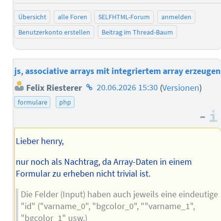
Übersicht
alle Foren
SELFHTML-Forum
anmelden
Benutzerkonto erstellen
Beitrag im Thread-Baum
js, associative arrays mit integriertem array erzeugen
Homepage
Felix Riesterer
20.06.2026 15:30
(
Versionen
)
des
formulare
php
Autors
–
Lieber henry,
nur noch als Nachtrag, da Array-Daten in einem
Formular zu erheben nicht trivial ist.
Die Felder (Input) haben auch jeweils eine eindeutige
"id" ("varname_0", "bgcolor_0", ""varname_1",
"bgcolor_1" usw.)