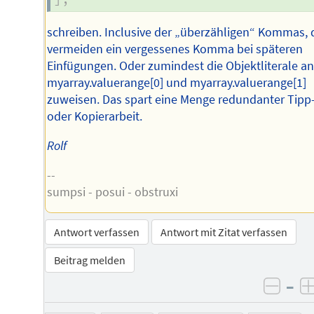
schreiben. Inclusive der „überzähligen“ Kommas, 
vermeiden ein vergessenes Komma bei späteren
Einfügungen. Oder zumindest die Objektliterale a
myarray.valuerange[0] und myarray.valuerange[1]
zuweisen. Das spart eine Menge redundanter Tipp
oder Kopierarbeit.
Rolf
--
sumpsi - posui - obstruxi
Antwort verfassen
Antwort mit Zitat verfassen
Beitrag melden
–
negat