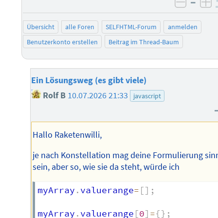
–
negati
po
Übersicht
alle Foren
SELFHTML-Forum
anmelden
Benutzerkonto erstellen
Beitrag im Thread-Baum
Ein Lösungsweg (es gibt viele)
Rolf B
10.07.2026 21:33
javascript
Hallo Raketenwilli,
je nach Konstellation mag deine Formulierung sin
sein, aber so, wie sie da steht, würde ich
myArray
.
valuerange
=
[
]
;
myArray
.
valuerange
[
0
]
=
{
}
;