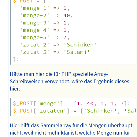
$_POST
=
[
'menge-1'
=>
1
,
'menge-2'
=>
40
,
'menge-3'
=>
1
,
'menge-4'
=>
1
,
'menge-5'
=>
7
,
'zutat-2'
=>
'Schinken'
'zutat-5'
=>
'Salami'
]
;
Hätte man hier die für PHP spezielle Array-
Schreibweisen verwendet, wäre das Ergebnis dieses
hier:
$_POST
[
'menge'
]
=
[
1
,
40
,
1
,
1
,
7
]
;
$_POST
[
'zutaten'
]
=
[
'Schinken'
,
'Sa
Hier hilft das Sammelarray für die Mengen überhaupt
nicht, weil nicht mehr klar ist, welche Menge nun für