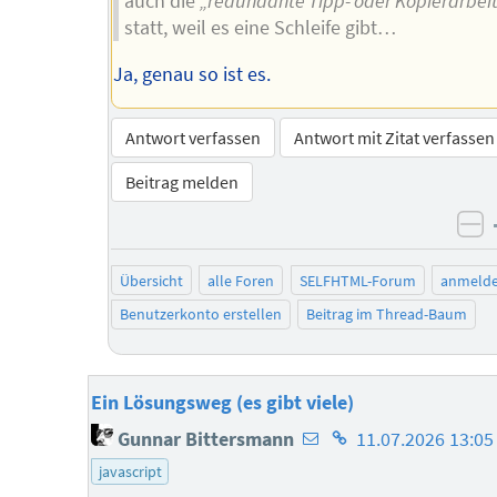
auch die
„redundante Tipp- oder Kopierarbei
statt, weil es eine Schleife gibt…
Ja, genau so ist es.
Antwort verfassen
Antwort mit Zitat verfassen
Beitrag melden
ne
Übersicht
alle Foren
SELFHTML-Forum
anmeld
Benutzerkonto erstellen
Beitrag im Thread-Baum
Ein Lösungsweg (es gibt viele)
E-
Homepage
Gunnar Bittersmann
11.07.2026 13:05
Mail-
des
javascript
Adresse
Autors