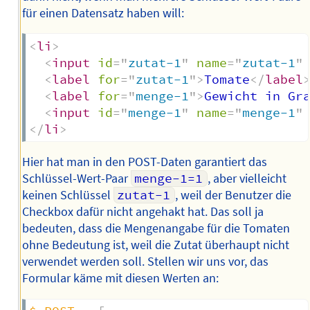
für einen Datensatz haben will:
<
li
>
<
input
id
=
"
zutat-1
"
name
=
"
zutat-1
"
<
label
for
=
"
zutat-1
"
>
Tomate
</
label
<
label
for
=
"
menge-1
"
>
Gewicht in Gr
<
input
id
=
"
menge-1
"
name
=
"
menge-1
"
</
li
>
Hier hat man in den POST-Daten garantiert das
Schlüssel-Wert-Paar
menge-1=1
, aber vielleicht
keinen Schlüssel
zutat-1
, weil der Benutzer die
Checkbox dafür nicht angehakt hat. Das soll ja
bedeuten, dass die Mengenangabe für die Tomaten
ohne Bedeutung ist, weil die Zutat überhaupt nicht
verwendet werden soll. Stellen wir uns vor, das
Formular käme mit diesen Werten an: