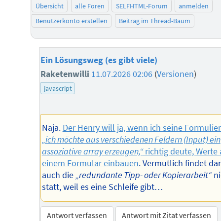
Übersicht
alle Foren
SELFHTML-Forum
anmelden
Benutzerkonto erstellen
Beitrag im Thread-Baum
Ein Lösungsweg (es gibt viele)
Raketenwilli
11.07.2026 02:06
(
Versionen
)
javascript
Naja.
Der Henry will ja, wenn ich seine Formulie
„ich möchte aus verschiedenen Feldern (Input) ein
assoziative array erzeugen,“
richtig deute, Werte
einem Formular einbauen
. Vermutlich findet da
auch die
„redundante Tipp- oder Kopierarbeit“
ni
statt, weil es eine Schleife gibt…
Antwort verfassen
Antwort mit Zitat verfassen