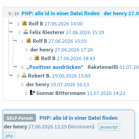
PHP: alle id in einer Datei finden
der henry
27.
0
10
Rolf B
27.06.2026 14:00
2
Felix Riesterer
27.06.2026 15:39
-1
Rolf B
27.06.2026 15:55
1
der henry
27.06.2026 17:26
0
Rolf B
27.06.2026 18:43
0
„Positiver ausdrücken“
Raketenwilli
01.07.2
0
Robert B.
29.06.2026 15:49
0
der henry
10.07.2026 16:13
0
Gunnar Bittersmann
11.07.2026 14:23
0
PHP: alle id in einer Datei finden
SELF-Forum
der henry
27.06.2026 13:29
(
Versionen
)
javascript
php