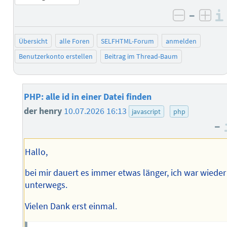
–
negativ 
posi
Übersicht
alle Foren
SELFHTML-Forum
anmelden
Benutzerkonto erstellen
Beitrag im Thread-Baum
PHP: alle id in einer Datei finden
der henry
10.07.2026 16:13
javascript
php
–
Hallo,
bei mir dauert es immer etwas länger, ich war wieder
unterwegs.
Vielen Dank erst einmal.