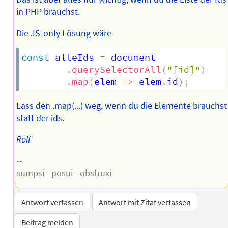
in PHP brauchst.
Die JS-only Lösung wäre
const
 alleIds 
=
 document

.
querySelectorAll
(
"[id]"
)
.
map
(
elem
=>
 elem
.
id
)
;
Lass den .map(...) weg, wenn du die Elemente brauchst
statt der ids.
Rolf
--
sumpsi - posui - obstruxi
Antwort verfassen
Antwort mit Zitat verfassen
Beitrag melden