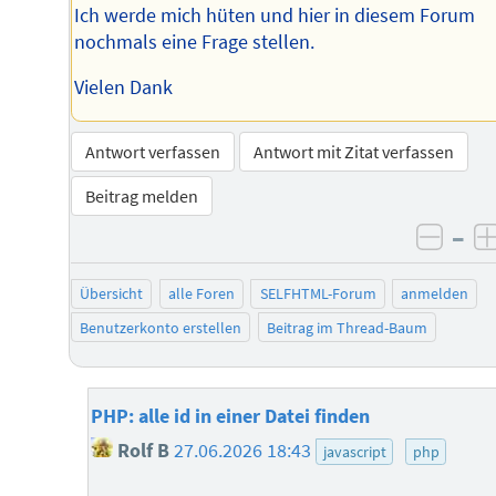
Ich werde mich hüten und hier in diesem Forum
nochmals eine Frage stellen.
Vielen Dank
Antwort verfassen
Antwort mit Zitat verfassen
Beitrag melden
–
negat
Übersicht
alle Foren
SELFHTML-Forum
anmelden
Benutzerkonto erstellen
Beitrag im Thread-Baum
PHP: alle id in einer Datei finden
Rolf B
27.06.2026 18:43
javascript
php