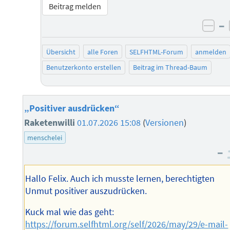
Beitrag melden
–
neg
Übersicht
alle Foren
SELFHTML-Forum
anmelden
Benutzerkonto erstellen
Beitrag im Thread-Baum
„Positiver ausdrücken“
Raketenwilli
01.07.2026 15:08
(
Versionen
)
menschelei
–
Hallo Felix. Auch ich musste lernen, berechtigten
Unmut positiver auszudrücken.
Kuck mal wie das geht:
https://forum.selfhtml.org/self/2026/may/29/e-mail-