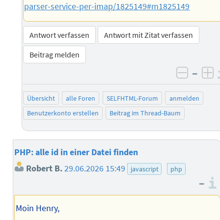
parser-service-per-imap/1825149#m1825149
Antwort verfassen
Antwort mit Zitat verfassen
Beitrag melden
–
negati
po
Übersicht
alle Foren
SELFHTML-Forum
anmelden
Benutzerkonto erstellen
Beitrag im Thread-Baum
PHP: alle id in einer Datei finden
Robert B.
29.06.2026 15:49
javascript
php
–
Moin Henry,