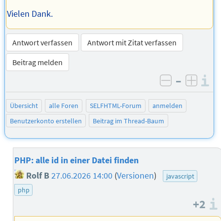
Vielen Dank.
Antwort verfassen
Antwort mit Zitat verfassen
Beitrag melden
–
I
negativ be
posit
Übersicht
alle Foren
SELFHTML-Forum
anmelden
Benutzerkonto erstellen
Beitrag im Thread-Baum
PHP: alle id in einer Datei finden
Rolf B
27.06.2026 14:00
(
Versionen
)
javascript
php
+2