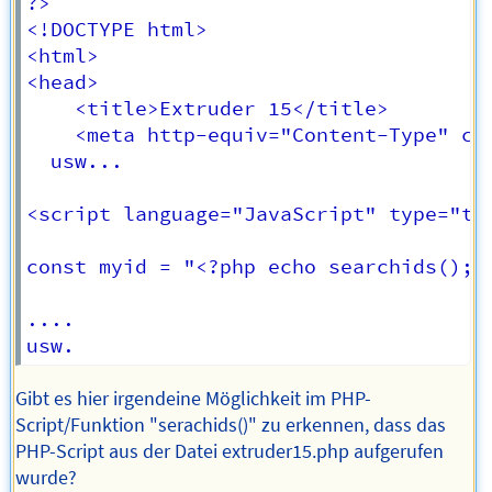
?>

<!DOCTYPE html>

<html>

<head>

	<title>Extruder 15</title>

	<meta http-equiv="Content-Type" content="text/html; charset=iso-8859-1">

  usw...

<script language="JavaScript" type="tex
const myid = "<?php echo searchids(); ?
....

Gibt es hier irgendeine Möglichkeit im PHP-
Script/Funktion "serachids()" zu erkennen, dass das
PHP-Script aus der Datei extruder15.php aufgerufen
wurde?