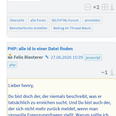
+2
negativ b
posi
Übersicht
alle Foren
SELFHTML-Forum
anmelden
Benutzerkonto erstellen
Beitrag im Thread-Baum
PHP: alle id in einer Datei finden
Homepage
Felix Riesterer
27.06.2026 15:39
javascript
des
php
Autors
−1
Lieber henry,
Du bist doch der, der niemals beschreibt, was er
tatsächlich zu erreichen sucht. Und Du bist auch der,
der sich nicht mehr zurück meldet, wenn man
sinnvolle Ergenzungsfragen stellt. Warum sollte ich