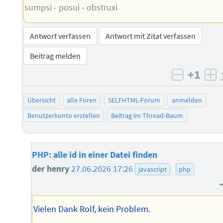
sumpsi - posui - obstruxi
Antwort verfassen
Antwort mit Zitat verfassen
Beitrag melden
+1
negativ 
po
Übersicht
alle Foren
SELFHTML-Forum
anmelden
Benutzerkonto erstellen
Beitrag im Thread-Baum
PHP: alle id in einer Datei finden
der henry
27.06.2026 17:26
javascript
php
Vielen Dank Rolf, kein Problem.