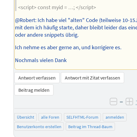
<script> const myid = …; </script>
@Robert: Ich habe viel "alten" Code (teilweise 10-15J
mit dem ich häufig starte, daher bleibt leider das ein
oder andere snippets übrig.
Ich nehme es aber gerne an, und korrigiere es.
Nochmals vielen Dank
Antwort verfassen
Antwort mit Zitat verfassen
Beitrag melden
–
negati
po
Übersicht
alle Foren
SELFHTML-Forum
anmelden
Benutzerkonto erstellen
Beitrag im Thread-Baum