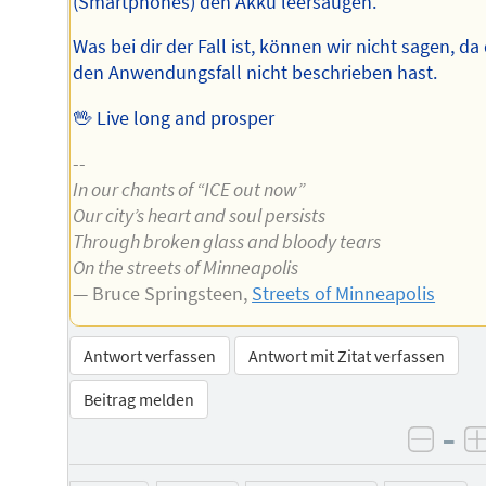
(Smartphones) den Akku leersaugen.
Was bei dir der Fall ist, können wir nicht sagen, da
den Anwendungsfall nicht beschrieben hast.
🖖 Live long and prosper
--
In our chants of “ICE out now”
Our city’s heart and soul persists
Through broken glass and bloody tears
On the streets of Minneapolis
— Bruce Springsteen,
Streets of Minneapolis
Antwort verfassen
Antwort mit Zitat verfassen
Beitrag melden
–
negat