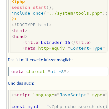
<?php
session_start
(
)
;
include_once
(
"../system/tools.php"
)
;
?>
<!
DOCTYPE
html
>
<
html
>
<
head
>
<
title
>
Extruder 15
</
title
>
<
meta
http-equiv
=
"
Content-Type
"
Das ist mittlerweile kürzer möglich:
<
meta
charset
=
"
utf-8
"
>
Und das auch:
<
script
language
=
"
JavaScript
"
type
=
"
const myid = "
<?php echo searchids()