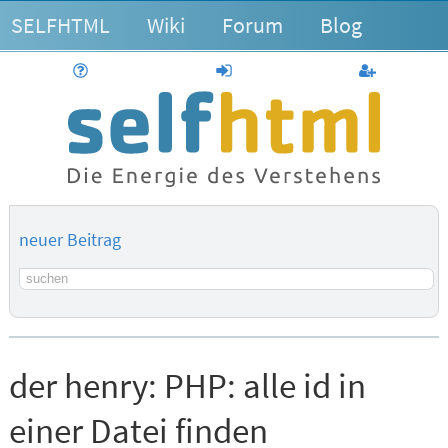
SELFHTML
Wiki
Forum
Blog
Hilfe
anmelden
Benutzerk
neuer Beitrag
Suchbegriff
der henry:
PHP: alle id in
einer Datei finden