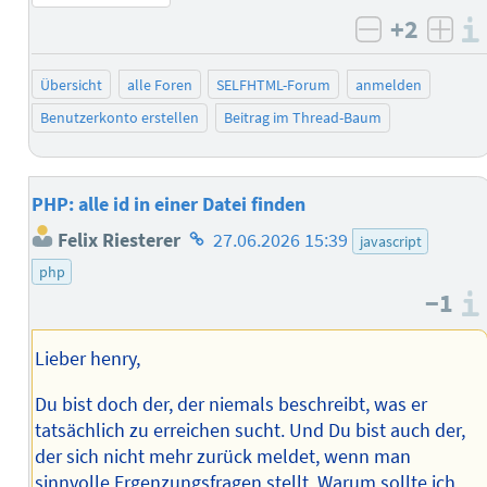
+2
negativ b
posi
Übersicht
alle Foren
SELFHTML-Forum
anmelden
Benutzerkonto erstellen
Beitrag im Thread-Baum
PHP: alle id in einer Datei finden
Homepage
Felix Riesterer
27.06.2026 15:39
javascript
des
php
Autors
−1
Lieber henry,
Du bist doch der, der niemals beschreibt, was er
tatsächlich zu erreichen sucht. Und Du bist auch der,
der sich nicht mehr zurück meldet, wenn man
sinnvolle Ergenzungsfragen stellt. Warum sollte ich