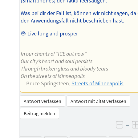
(Smartphones) den Akku leersaugen.
Was bei dir der Fall ist, können wir nicht sagen, da
den Anwendungsfall nicht beschrieben hast.
🖖 Live long and prosper
--
In our chants of “ICE out now”
Our city’s heart and soul persists
Through broken glass and bloody tears
On the streets of Minneapolis
— Bruce Springsteen,
Streets of Minneapolis
Antwort verfassen
Antwort mit Zitat verfassen
Beitrag melden
–
negat