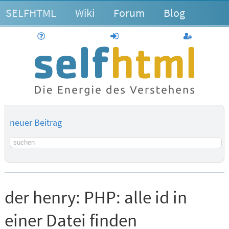
SELFHTML
Wiki
Forum
Blog
Hilfe
anmelden
Benutzerk
neuer Beitrag
Suchbegriff
der henry:
PHP: alle id in
einer Datei finden