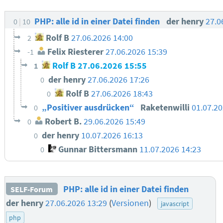
PHP: alle id in einer Datei finden
der henry
27.0
0
10
Rolf B
27.06.2026 14:00
2
Felix Riesterer
27.06.2026 15:39
-1
Rolf B
27.06.2026 15:55
1
der henry
27.06.2026 17:26
0
Rolf B
27.06.2026 18:43
0
„Positiver ausdrücken“
Raketenwilli
01.07.2
0
Robert B.
29.06.2026 15:49
0
der henry
10.07.2026 16:13
0
Gunnar Bittersmann
11.07.2026 14:23
0
PHP: alle id in einer Datei finden
SELF-Forum
der henry
27.06.2026 13:29
(
Versionen
)
javascript
php