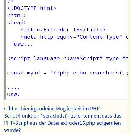
?>

<!DOCTYPE html>

<html>

<head>

	<title>Extruder 15</title>

	<meta http-equiv="Content-Type" content="text/html; charset=iso-8859-1">

  usw...

<script language="JavaScript" type="tex
const myid = "<?php echo searchids(); ?
....

Gibt es hier irgendeine Möglichkeit im PHP-
Script/Funktion "serachids()" zu erkennen, dass das
PHP-Script aus der Datei extruder15.php aufgerufen
wurde?