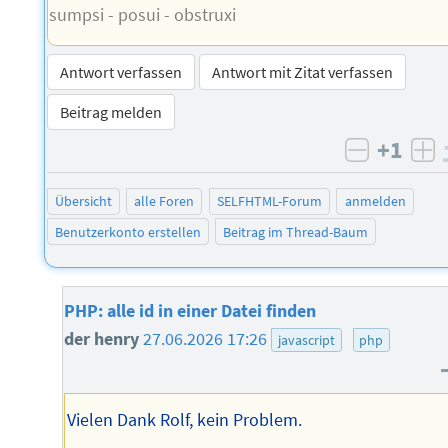
sumpsi - posui - obstruxi
Antwort verfassen
Antwort mit Zitat verfassen
Beitrag melden
+1
negativ 
po
Übersicht
alle Foren
SELFHTML-Forum
anmelden
Benutzerkonto erstellen
Beitrag im Thread-Baum
PHP: alle id in einer Datei finden
der henry
27.06.2026 17:26
javascript
php
Vielen Dank Rolf, kein Problem.