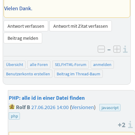
Vielen Dank.
Antwort verfassen
Antwort mit Zitat verfassen
Beitrag melden
–
I
negativ be
posit
Übersicht
alle Foren
SELFHTML-Forum
anmelden
Benutzerkonto erstellen
Beitrag im Thread-Baum
PHP: alle id in einer Datei finden
Rolf B
27.06.2026 14:00
(
Versionen
)
javascript
php
+2