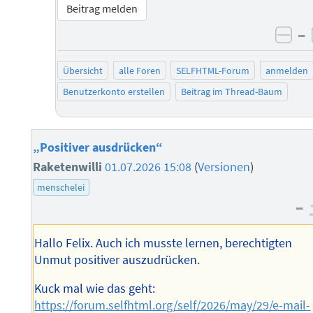
Beitrag melden
–
neg
Übersicht
alle Foren
SELFHTML-Forum
anmelden
Benutzerkonto erstellen
Beitrag im Thread-Baum
„Positiver ausdrücken“
Raketenwilli
01.07.2026 15:08
(
Versionen
)
menschelei
–
Hallo Felix. Auch ich musste lernen, berechtigten
Unmut positiver auszudrücken.
Kuck mal wie das geht:
https://forum.selfhtml.org/self/2026/may/29/e-mail-