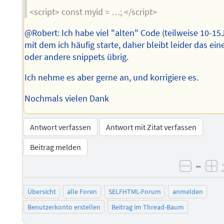
<script> const myid = …; </script>
@Robert: Ich habe viel "alten" Code (teilweise 10-15J
mit dem ich häufig starte, daher bleibt leider das ein
oder andere snippets übrig.
Ich nehme es aber gerne an, und korrigiere es.
Nochmals vielen Dank
Antwort verfassen
Antwort mit Zitat verfassen
Beitrag melden
–
negati
po
Übersicht
alle Foren
SELFHTML-Forum
anmelden
Benutzerkonto erstellen
Beitrag im Thread-Baum