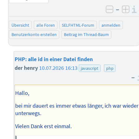
–
negativ 
posi
Übersicht
alle Foren
SELFHTML-Forum
anmelden
Benutzerkonto erstellen
Beitrag im Thread-Baum
PHP: alle id in einer Datei finden
der henry
10.07.2026 16:13
javascript
php
–
Hallo,
bei mir dauert es immer etwas länger, ich war wieder
unterwegs.
Vielen Dank erst einmal.