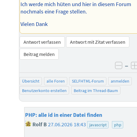
Ich werde mich hüten und hier in diesem Forum
nochmals eine Frage stellen.
Vielen Dank
Antwort verfassen
Antwort mit Zitat verfassen
Beitrag melden
–
negat
Übersicht
alle Foren
SELFHTML-Forum
anmelden
Benutzerkonto erstellen
Beitrag im Thread-Baum
PHP: alle id in einer Datei finden
Rolf B
27.06.2026 18:43
javascript
php