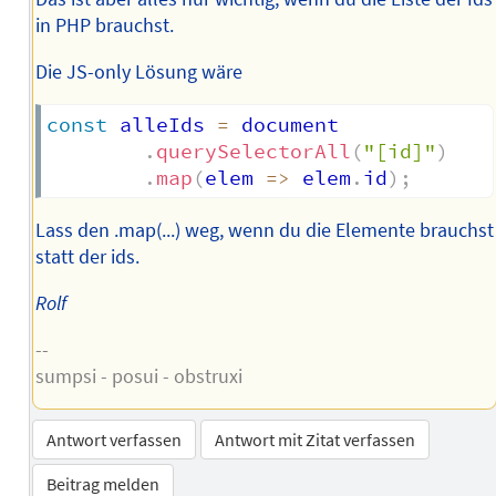
in PHP brauchst.
Die JS-only Lösung wäre
const
 alleIds 
=
 document

.
querySelectorAll
(
"[id]"
)
.
map
(
elem
=>
 elem
.
id
)
;
Lass den .map(...) weg, wenn du die Elemente brauchst
statt der ids.
Rolf
--
sumpsi - posui - obstruxi
Antwort verfassen
Antwort mit Zitat verfassen
Beitrag melden