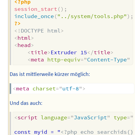
<?php
session_start
(
)
;
include_once
(
"../system/tools.php"
)
;
?>
<!
DOCTYPE
html
>
<
html
>
<
head
>
<
title
>
Extruder 15
</
title
>
<
meta
http-equiv
=
"
Content-Type
"
Das ist mittlerweile kürzer möglich:
<
meta
charset
=
"
utf-8
"
>
Und das auch:
<
script
language
=
"
JavaScript
"
type
=
"
const myid = "
<?php echo searchids()