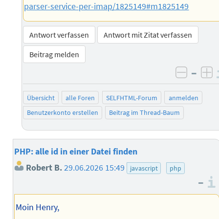
parser-service-per-imap/1825149#m1825149
Antwort verfassen
Antwort mit Zitat verfassen
Beitrag melden
–
negati
po
Übersicht
alle Foren
SELFHTML-Forum
anmelden
Benutzerkonto erstellen
Beitrag im Thread-Baum
PHP: alle id in einer Datei finden
Robert B.
29.06.2026 15:49
javascript
php
–
Moin Henry,