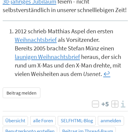
30-jähriges Jubiläum
feiern - nicht
selbstverständlich in unserer schnelllebigen Zeit!
2012 schrieb Matthias Aspel den ersten
Weihnachtsbrief
als Vorsitzender.
Bereits 2005 brachte Stefan Münz einen
launigen Weihnachtsbrief
heraus, der sich
rund um X-Mas und den X-Man drehte, mit
vielen Weisheiten aus dem
Usenet
.
↩︎
Beitrag melden
+5
I
negativ bew
posit
Übersicht
alle Foren
SELFHTML-Blog
anmelden
Benutzerkonto erstellen
Beitrag im Thread-Baum