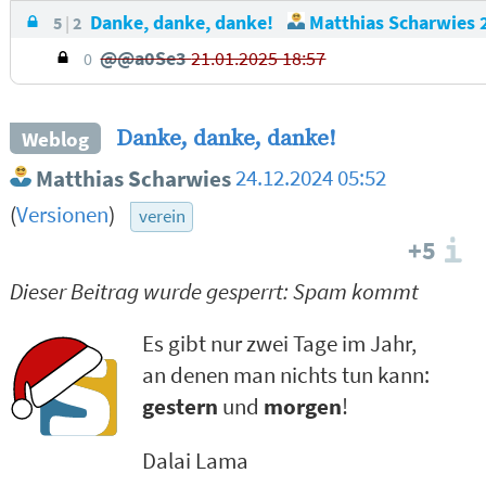
Danke, danke, danke!
Matthias Scharwies
5
2
@@a0Se3
21.01.2025 18:57
0
Danke, danke, danke!
Weblog
Matthias Scharwies
24.12.2024 05:52
(
Versionen
)
verein
+5
I
Dieser Beitrag wurde gesperrt: Spam kommt
Es gibt nur zwei Tage im Jahr,
an denen man nichts tun kann:
gestern
und
morgen
!
Dalai Lama