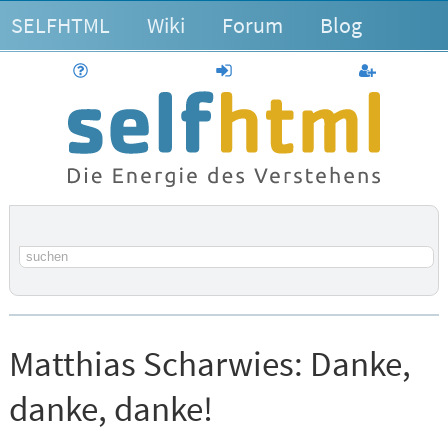
SELFHTML
Wiki
Forum
Blog
Hilfe
anmelden
Benutzerk
Suchbegriff
Matthias Scharwies:
Danke,
danke, danke!