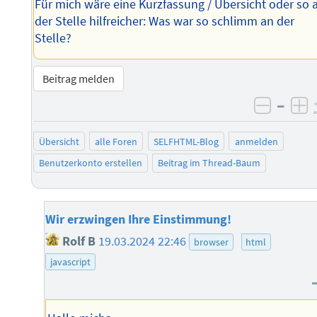
Für mich wäre eine Kurzfassung / Übersicht oder so 
der Stelle hilfreicher: Was war so schlimm an der
Stelle?
Beitrag melden
–
negati
po
Übersicht
alle Foren
SELFHTML-Blog
anmelden
Benutzerkonto erstellen
Beitrag im Thread-Baum
Wir erzwingen Ihre Einstimmung!
Rolf B
19.03.2024 22:46
browser
html
javascript