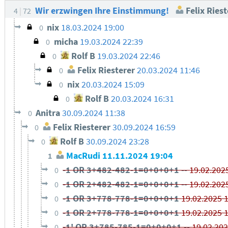
Wir erzwingen Ihre Einstimmung!
Felix Riest
4
72
nix
18.03.2024 19:00
0
micha
19.03.2024 22:39
0
Rolf B
19.03.2024 22:46
0
Felix Riesterer
20.03.2024 11:46
0
nix
20.03.2024 15:09
0
Rolf B
20.03.2024 16:31
0
Anitra
30.09.2024 11:38
0
Felix Riesterer
30.09.2024 16:59
0
Rolf B
30.09.2024 23:28
0
MacRudi
11.11.2024 19:04
1
-1 OR 3+482-482-1=0+0+0+1 --
19.02.202
0
-1 OR 2+482-482-1=0+0+0+1 --
19.02.202
0
-1 OR 3+778-778-1=0+0+0+1
19.02.2025 
0
-1 OR 2+778-778-1=0+0+0+1
19.02.2025 
0
-1' OR 3+785-785-1=0+0+0+1 --
19.02.20
0