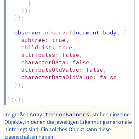
}
}
)
;
}
)
;
  observer
.
observe
(
document
.
body
,
{
subtree
:
true
,
childList
:
true
,
attributes
:
false
,
characterData
:
false
,
attributeOldValue
:
false
,
characterDataOldValue
:
false
}
)
;
}
)
(
)
;
Im großen Array
terrorBanners
stehen einzelne
Objekte, in denen die jeweiligen Erkennungsmerkmale
hinterlegt sind. Ein solches Objekt kann diese
Eigenschaften haben: