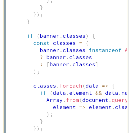
)
;
}
}
)
;
}
if
(
banner
.
classes
)
{
const
 classes 
=
(
          banner
.
classes 
instanceof
Ar
?
 banner
.
classes

:
[
banner
.
classes
]
)
;
        classes
.
forEach
(
data
=>
{
if
(
data
.
element 
&&
 data
.
nam
            Array
.
from
(
document
.
queryS
element
=>
 element
.
class
)
;
}
}
)
;