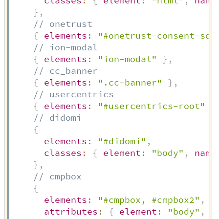
classes
:
{
element
:
"html"
,
name
}
,
// onetrust
{
elements
:
"#onetrust-consent-sdk
// ion-modal
{
elements
:
"ion-modal"
}
,
// cc_banner
{
elements
:
".cc-banner"
}
,
// usercentrics
{
elements
:
"#usercentrics-root"
}
// didomi
{
elements
:
"#didomi"
,
classes
:
{
element
:
"body"
,
name
}
,
// cmpbox
{
elements
:
"#cmpbox, #cmpbox2"
,
attributes
:
{
element
:
"body"
,
n