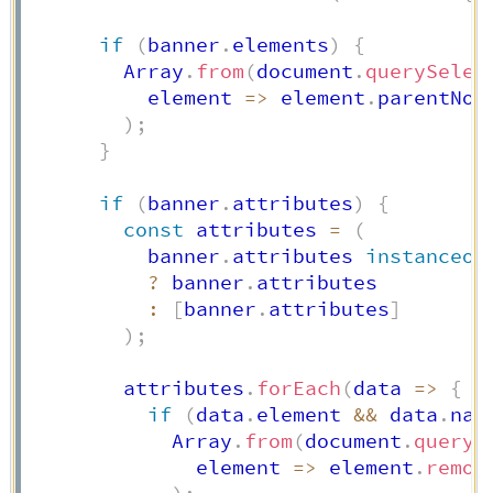
if
(
banner
.
elements
)
{
        Array
.
from
(
document
.
querySelec
element
=>
 element
.
parentNod
)
;
}
if
(
banner
.
attributes
)
{
const
 attributes 
=
(
          banner
.
attributes 
instanceof
?
 banner
.
attributes

:
[
banner
.
attributes
]
)
;
        attributes
.
forEach
(
data
=>
{
if
(
data
.
element 
&&
 data
.
nam
            Array
.
from
(
document
.
queryS
element
=>
 element
.
remov