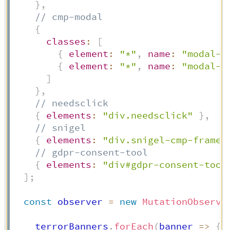
}
,
// cmp-modal
{
classes
:
[
{
element
:
"*"
,
name
:
"modal-b
{
element
:
"*"
,
name
:
"modal-c
]
}
,
// needsclick
{
elements
:
"div.needsclick"
}
,
// snigel
{
elements
:
"div.snigel-cmp-framew
// gdpr-consent-tool
{
elements
:
"div#gdpr-consent-tool
]
;
const
 observer 
=
new
MutationObserve
    terrorBanners
.
forEach
(
banner
=>
{