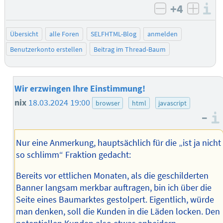
+4
I
negativ bew
posit
Übersicht
alle Foren
SELFHTML-Blog
anmelden
Benutzerkonto erstellen
Beitrag im Thread-Baum
Wir erzwingen Ihre Einstimmung!
nix
18.03.2024 19:00
browser
html
javascript
–
Nur eine Anmerkung, hauptsächlich für die „ist ja nicht
so schlimm“ Fraktion gedacht:
Bereits vor ettlichen Monaten, als die geschilderten
Banner langsam merkbar auftragen, bin ich über die
Seite eines Baumarktes gestolpert. Eigentlich, würde
man denken, soll die Kunden in die Läden locken. Den