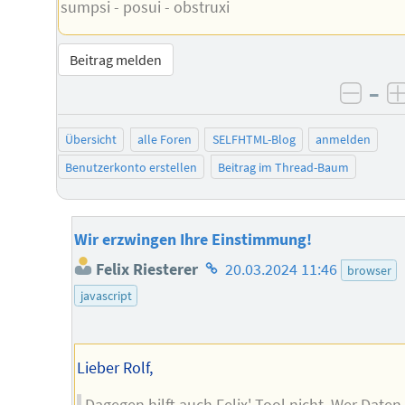
sumpsi - posui - obstruxi
Beitrag melden
–
negat
Übersicht
alle Foren
SELFHTML-Blog
anmelden
Benutzerkonto erstellen
Beitrag im Thread-Baum
Wir erzwingen Ihre Einstimmung!
Homepage
Felix Riesterer
20.03.2024 11:46
browser
des
javascript
Autors
Lieber Rolf,