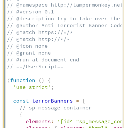
// @namespace http://tampermonkey.net/
// @version 0.1
// @description try to take over the w
// @author Anti Terrorist Banner Coder
// @match https://*/*
// @match http://*/*
// @icon none
// @grant none
// @run-at document-end
// ==/UserScript==
(
function
(
)
{
'use strict'
;
const
 terrorBanners 
=
[
// sp_message_container
{
elements
:
'[id^="sp_message_cont