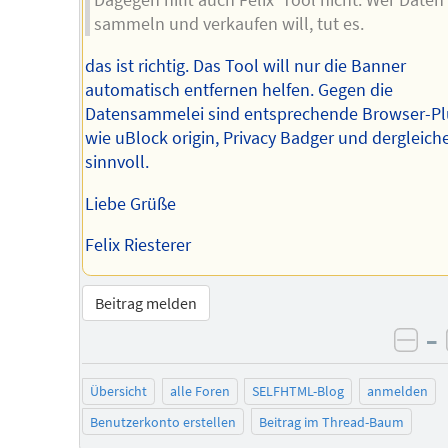
Dagegen hilft auch Felix' Tool nicht. Wer Daten
sammeln und verkaufen will, tut es.
das ist richtig. Das Tool will nur die Banner
automatisch entfernen helfen. Gegen die
Datensammelei sind entsprechende Browser-Pl
wie uBlock origin, Privacy Badger und dergleich
sinnvoll.
Liebe Grüße
Felix Riesterer
Beitrag melden
–
neg
Übersicht
alle Foren
SELFHTML-Blog
anmelden
Benutzerkonto erstellen
Beitrag im Thread-Baum