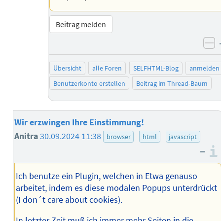
Beitrag melden
ne
Übersicht
alle Foren
SELFHTML-Blog
anmelden
Benutzerkonto erstellen
Beitrag im Thread-Baum
Wir erzwingen Ihre Einstimmung!
Anitra
30.09.2024 11:38
browser
html
javascript
–
Ich benutze ein Plugin, welchen in Etwa genauso
arbeitet, indem es diese modalen Popups unterdrückt
(I don´t care about cookies).
In letzter Zeit muß ich immer mehr Seiten in die