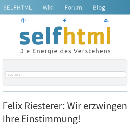
SELFHTML
Wiki
Forum
Blog
Hilfe
anmelden
Benutzerk
Suchbegriff
Felix Riesterer:
Wir erzwingen
Ihre Einstimmung!