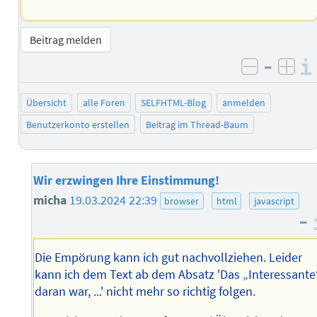
Beitrag melden
–
negativ 
posi
Übersicht
alle Foren
SELFHTML-Blog
anmelden
Benutzerkonto erstellen
Beitrag im Thread-Baum
Wir erzwingen Ihre Einstimmung!
micha
19.03.2024 22:39
browser
html
javascript
–
Die Empörung kann ich gut nachvollziehen. Leider
kann ich dem Text ab dem Absatz 'Das „Interessante
daran war, ...' nicht mehr so richtig folgen.