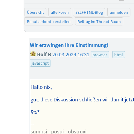
neg
Übersicht
alle Foren
SELFHTML-Blog
anmelden
Benutzerkonto erstellen
Beitrag im Thread-Baum
Wir erzwingen Ihre Einstimmung!
Rolf B
20.03.2024 16:31
browser
html
javascript
Hallo nix,
gut, diese Diskussion schließen wir damit jetzt
Rolf
--
sumpsi - posui - obstruxi