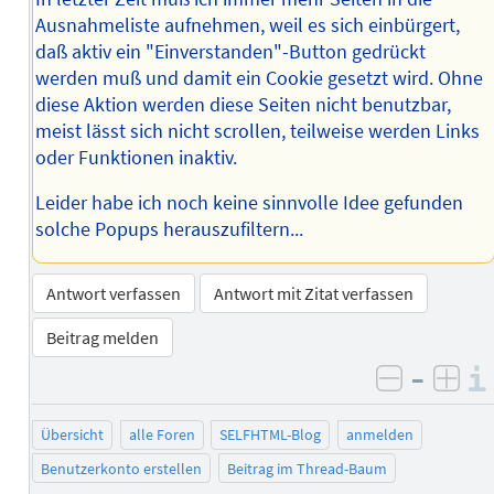
Ausnahmeliste aufnehmen, weil es sich einbürgert,
daß aktiv ein "Einverstanden"-Button gedrückt
werden muß und damit ein Cookie gesetzt wird. Ohne
diese Aktion werden diese Seiten nicht benutzbar,
meist lässt sich nicht scrollen, teilweise werden Links
oder Funktionen inaktiv.
Leider habe ich noch keine sinnvolle Idee gefunden
solche Popups herauszufiltern...
Antwort verfassen
Antwort mit Zitat verfassen
Beitrag melden
–
negativ 
posi
Übersicht
alle Foren
SELFHTML-Blog
anmelden
Benutzerkonto erstellen
Beitrag im Thread-Baum