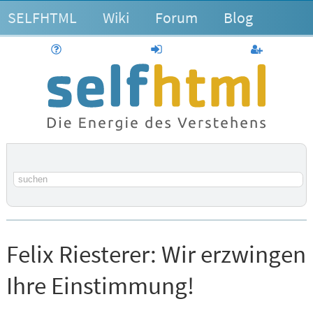
SELFHTML
Wiki
Forum
Blog
Hilfe
anmelden
Benutzerk
Suchbegriff
Felix Riesterer:
Wir erzwingen
Ihre Einstimmung!