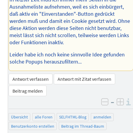
Ausnahmeliste aufnehmen, weil es sich einbürgert,
daß aktiv ein "Einverstanden"-Button gedrückt
werden muß und damit ein Cookie gesetzt wird. Ohne
diese Aktion werden diese Seiten nicht benutzbar,
meist lässt sich nicht scrollen, teilweise werden Links
oder Funktionen inaktiv.
Leider habe ich noch keine sinnvolle Idee gefunden
solche Popups herauszufiltern...
Antwort verfassen
Antwort mit Zitat verfassen
Beitrag melden
–
negativ 
posi
Übersicht
alle Foren
SELFHTML-Blog
anmelden
Benutzerkonto erstellen
Beitrag im Thread-Baum