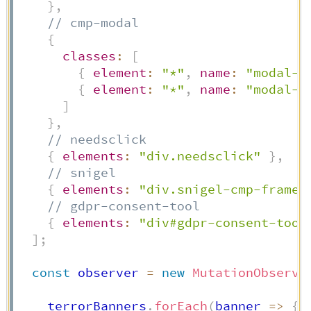
}
,
// cmp-modal
{
classes
:
[
{
element
:
"*"
,
name
:
"modal-b
{
element
:
"*"
,
name
:
"modal-c
]
}
,
// needsclick
{
elements
:
"div.needsclick"
}
,
// snigel
{
elements
:
"div.snigel-cmp-framew
// gdpr-consent-tool
{
elements
:
"div#gdpr-consent-tool
]
;
const
 observer 
=
new
MutationObserve
    terrorBanners
.
forEach
(
banner
=>
{