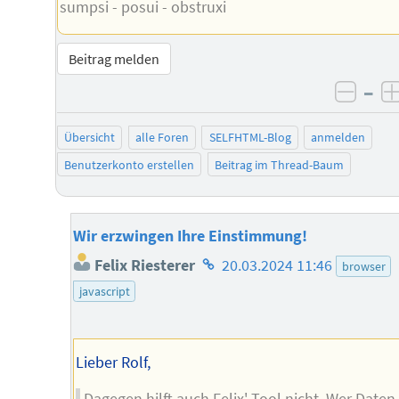
sumpsi - posui - obstruxi
Beitrag melden
–
negat
Übersicht
alle Foren
SELFHTML-Blog
anmelden
Benutzerkonto erstellen
Beitrag im Thread-Baum
Wir erzwingen Ihre Einstimmung!
Homepage
Felix Riesterer
20.03.2024 11:46
browser
des
javascript
Autors
Lieber Rolf,