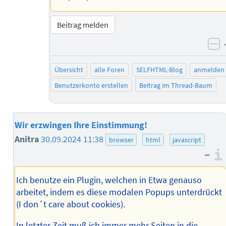
Beitrag melden
ne
Übersicht
alle Foren
SELFHTML-Blog
anmelden
Benutzerkonto erstellen
Beitrag im Thread-Baum
Wir erzwingen Ihre Einstimmung!
Anitra
30.09.2024 11:38
browser
html
javascript
–
Ich benutze ein Plugin, welchen in Etwa genauso
arbeitet, indem es diese modalen Popups unterdrückt
(I don´t care about cookies).
In letzter Zeit muß ich immer mehr Seiten in die