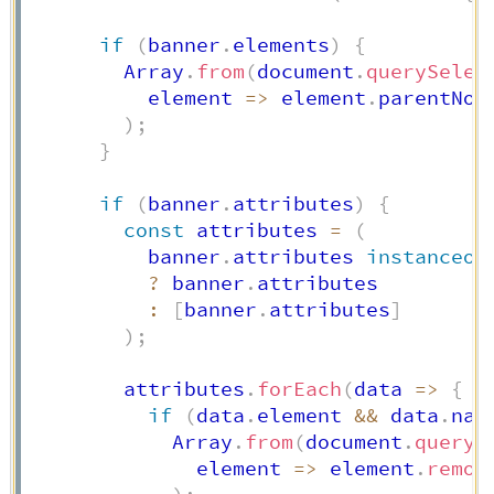
if
(
banner
.
elements
)
{
        Array
.
from
(
document
.
querySelec
element
=>
 element
.
parentNod
)
;
}
if
(
banner
.
attributes
)
{
const
 attributes 
=
(
          banner
.
attributes 
instanceof
?
 banner
.
attributes

:
[
banner
.
attributes
]
)
;
        attributes
.
forEach
(
data
=>
{
if
(
data
.
element 
&&
 data
.
nam
            Array
.
from
(
document
.
queryS
element
=>
 element
.
remov