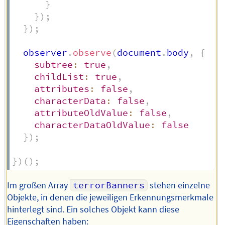
}
}
)
;
}
)
;
  observer
.
observe
(
document
.
body
,
{
subtree
:
true
,
childList
:
true
,
attributes
:
false
,
characterData
:
false
,
attributeOldValue
:
false
,
characterDataOldValue
:
false
}
)
;
}
)
(
)
;
Im großen Array
terrorBanners
stehen einzelne
Objekte, in denen die jeweiligen Erkennungsmerkmale
hinterlegt sind. Ein solches Objekt kann diese
Eigenschaften haben: