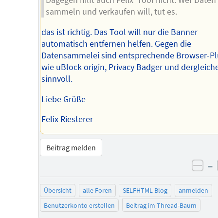
Dagegen hilft auch Felix' Tool nicht. Wer Daten
sammeln und verkaufen will, tut es.
das ist richtig. Das Tool will nur die Banner
automatisch entfernen helfen. Gegen die
Datensammelei sind entsprechende Browser-Pl
wie uBlock origin, Privacy Badger und dergleich
sinnvoll.
Liebe Grüße
Felix Riesterer
Beitrag melden
–
neg
Übersicht
alle Foren
SELFHTML-Blog
anmelden
Benutzerkonto erstellen
Beitrag im Thread-Baum