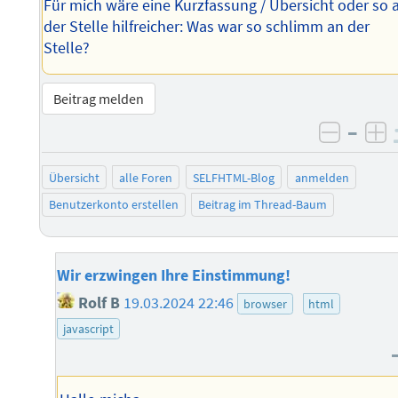
Für mich wäre eine Kurzfassung / Übersicht oder so 
der Stelle hilfreicher: Was war so schlimm an der
Stelle?
Beitrag melden
–
negati
po
Übersicht
alle Foren
SELFHTML-Blog
anmelden
Benutzerkonto erstellen
Beitrag im Thread-Baum
Wir erzwingen Ihre Einstimmung!
Rolf B
19.03.2024 22:46
browser
html
javascript