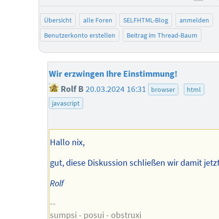
neg
Übersicht
alle Foren
SELFHTML-Blog
anmelden
Benutzerkonto erstellen
Beitrag im Thread-Baum
Wir erzwingen Ihre Einstimmung!
Rolf B
20.03.2024 16:31
browser
html
javascript
Hallo nix,
gut, diese Diskussion schließen wir damit jetzt
Rolf
--
sumpsi - posui - obstruxi