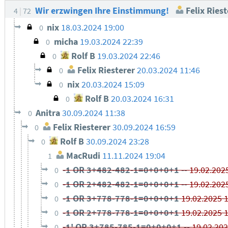
Wir erzwingen Ihre Einstimmung!
Felix Riest
4
72
nix
18.03.2024 19:00
0
micha
19.03.2024 22:39
0
Rolf B
19.03.2024 22:46
0
Felix Riesterer
20.03.2024 11:46
0
nix
20.03.2024 15:09
0
Rolf B
20.03.2024 16:31
0
Anitra
30.09.2024 11:38
0
Felix Riesterer
30.09.2024 16:59
0
Rolf B
30.09.2024 23:28
0
MacRudi
11.11.2024 19:04
1
-1 OR 3+482-482-1=0+0+0+1 --
19.02.202
0
-1 OR 2+482-482-1=0+0+0+1 --
19.02.202
0
-1 OR 3+778-778-1=0+0+0+1
19.02.2025 
0
-1 OR 2+778-778-1=0+0+0+1
19.02.2025 
0
-1' OR 3+785-785-1=0+0+0+1 --
19.02.20
0