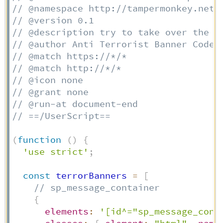
// @namespace http://tampermonkey.net/
// @version 0.1
// @description try to take over the w
// @author Anti Terrorist Banner Coder
// @match https://*/*
// @match http://*/*
// @icon none
// @grant none
// @run-at document-end
// ==/UserScript==
(
function
(
)
{
'use strict'
;
const
 terrorBanners 
=
[
// sp_message_container
{
elements
:
'[id^="sp_message_cont