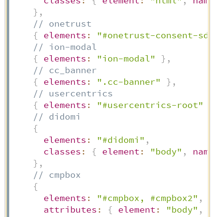
classes
:
{
element
:
"html"
,
name
}
,
// onetrust
{
elements
:
"#onetrust-consent-sdk
// ion-modal
{
elements
:
"ion-modal"
}
,
// cc_banner
{
elements
:
".cc-banner"
}
,
// usercentrics
{
elements
:
"#usercentrics-root"
}
// didomi
{
elements
:
"#didomi"
,
classes
:
{
element
:
"body"
,
name
}
,
// cmpbox
{
elements
:
"#cmpbox, #cmpbox2"
,
attributes
:
{
element
:
"body"
,
n