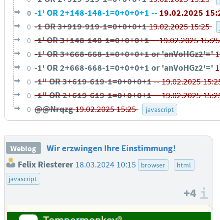
-1' OR 2+148-148-1=0+0+0+1 --
19.02.2025 15
0
-1 OR 3+919-919-1=0+0+0+1
19.02.2025 15:25
0
-1' OR 3+148-148-1=0+0+0+1 --
19.02.2025 15:2
0
-1' OR 3+668-668-1=0+0+0+1 or 'anVoHGz2'='
1
0
-1' OR 2+668-668-1=0+0+0+1 or 'anVoHGz2'='
1
0
-1" OR 3+619-619-1=0+0+0+1 --
19.02.2025 15:
0
-1" OR 2+619-619-1=0+0+0+1 --
19.02.2025 15:
0
@@Nrqzg
19.02.2025 15:25
0
javascript
Wir erzwingen Ihre Einstimmung!
Weblog
Felix Riesterer
18.03.2024 10:15
browser
html
javascript
+4
I