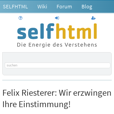
SELFHTML
Wiki
Forum
Blog
Hilfe
anmelden
Benutzerk
Suchbegriff
Felix Riesterer:
Wir erzwingen
Ihre Einstimmung!