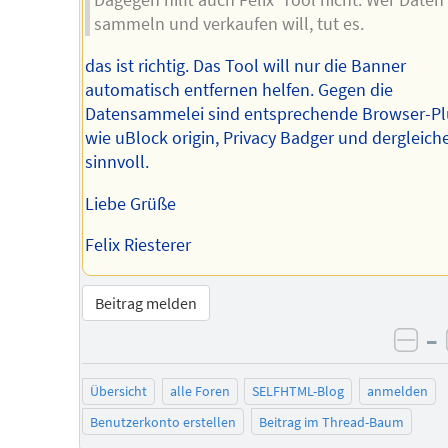
Dagegen hilft auch Felix' Tool nicht. Wer Daten
sammeln und verkaufen will, tut es.
das ist richtig. Das Tool will nur die Banner
automatisch entfernen helfen. Gegen die
Datensammelei sind entsprechende Browser-Pl
wie uBlock origin, Privacy Badger und dergleich
sinnvoll.
Liebe Grüße
Felix Riesterer
Beitrag melden
–
neg
Übersicht
alle Foren
SELFHTML-Blog
anmelden
Benutzerkonto erstellen
Beitrag im Thread-Baum