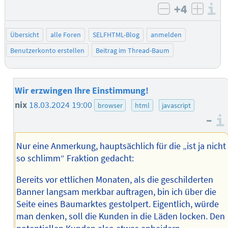
+4
I
negativ bew
posit
Übersicht
alle Foren
SELFHTML-Blog
anmelden
Benutzerkonto erstellen
Beitrag im Thread-Baum
Wir erzwingen Ihre Einstimmung!
nix
18.03.2024 19:00
browser
html
javascript
–
Nur eine Anmerkung, hauptsächlich für die „ist ja nicht
so schlimm“ Fraktion gedacht:
Bereits vor ettlichen Monaten, als die geschilderten
Banner langsam merkbar auftragen, bin ich über die
Seite eines Baumarktes gestolpert. Eigentlich, würde
man denken, soll die Kunden in die Läden locken. Den