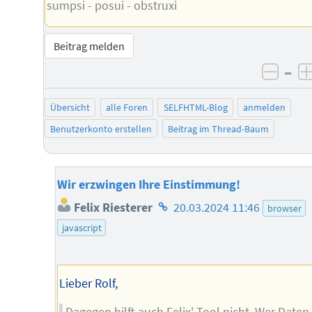
sumpsi - posui - obstruxi
Beitrag melden
–
negat
Übersicht
alle Foren
SELFHTML-Blog
anmelden
Benutzerkonto erstellen
Beitrag im Thread-Baum
Wir erzwingen Ihre Einstimmung!
Homepage
Felix Riesterer
20.03.2024 11:46
browser
des
javascript
Autors
Lieber Rolf,