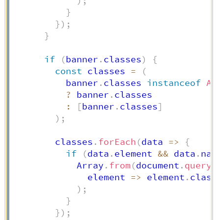
)
;
}
}
)
;
}
if
(
banner
.
classes
)
{
const
 classes 
=
(
          banner
.
classes 
instanceof
Ar
?
 banner
.
classes

:
[
banner
.
classes
]
)
;
        classes
.
forEach
(
data
=>
{
if
(
data
.
element 
&&
 data
.
nam
            Array
.
from
(
document
.
queryS
element
=>
 element
.
class
)
;
}
}
)
;