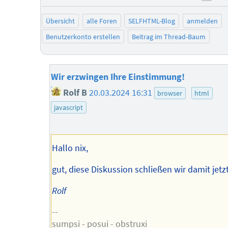
neg
Übersicht
alle Foren
SELFHTML-Blog
anmelden
Benutzerkonto erstellen
Beitrag im Thread-Baum
Wir erzwingen Ihre Einstimmung!
Rolf B
20.03.2024 16:31
browser
html
javascript
Hallo nix,
gut, diese Diskussion schließen wir damit jetzt
Rolf
--
sumpsi - posui - obstruxi