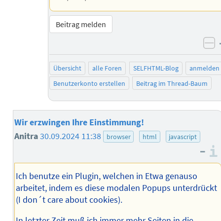
Beitrag melden
ne
Übersicht
alle Foren
SELFHTML-Blog
anmelden
Benutzerkonto erstellen
Beitrag im Thread-Baum
Wir erzwingen Ihre Einstimmung!
Anitra
30.09.2024 11:38
browser
html
javascript
–
Ich benutze ein Plugin, welchen in Etwa genauso
arbeitet, indem es diese modalen Popups unterdrückt
(I don´t care about cookies).
In letzter Zeit muß ich immer mehr Seiten in die