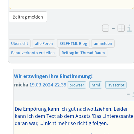
Beitrag melden
–
negativ 
posi
Übersicht
alle Foren
SELFHTML-Blog
anmelden
Benutzerkonto erstellen
Beitrag im Thread-Baum
Wir erzwingen Ihre Einstimmung!
micha
19.03.2024 22:39
browser
html
javascript
–
Die Empörung kann ich gut nachvollziehen. Leider
kann ich dem Text ab dem Absatz 'Das „Interessante
daran war, ...' nicht mehr so richtig folgen.