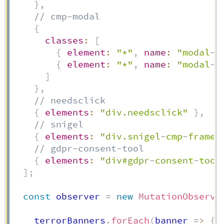
}
,
// cmp-modal
{
classes
:
[
{
element
:
"*"
,
name
:
"modal-b
{
element
:
"*"
,
name
:
"modal-c
]
}
,
// needsclick
{
elements
:
"div.needsclick"
}
,
// snigel
{
elements
:
"div.snigel-cmp-framew
// gdpr-consent-tool
{
elements
:
"div#gdpr-consent-tool
]
;
const
 observer 
=
new
MutationObserve
    terrorBanners
.
forEach
(
banner
=>
{