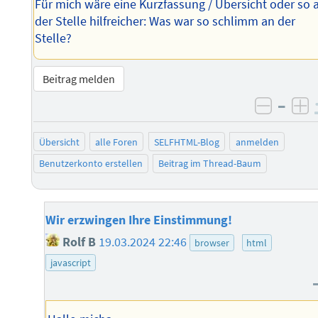
Für mich wäre eine Kurzfassung / Übersicht oder so 
der Stelle hilfreicher: Was war so schlimm an der
Stelle?
Beitrag melden
–
negati
po
Übersicht
alle Foren
SELFHTML-Blog
anmelden
Benutzerkonto erstellen
Beitrag im Thread-Baum
Wir erzwingen Ihre Einstimmung!
Rolf B
19.03.2024 22:46
browser
html
javascript