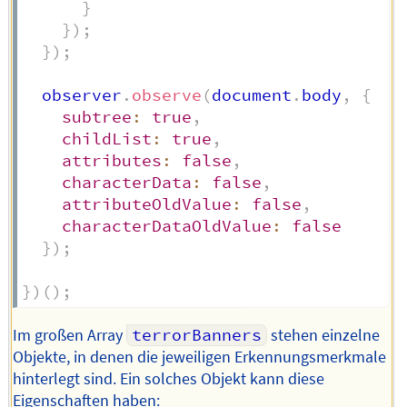
}
}
)
;
}
)
;
  observer
.
observe
(
document
.
body
,
{
subtree
:
true
,
childList
:
true
,
attributes
:
false
,
characterData
:
false
,
attributeOldValue
:
false
,
characterDataOldValue
:
false
}
)
;
}
)
(
)
;
Im großen Array
terrorBanners
stehen einzelne
Objekte, in denen die jeweiligen Erkennungsmerkmale
hinterlegt sind. Ein solches Objekt kann diese
Eigenschaften haben: