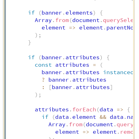
if
(
banner
.
elements
)
{
        Array
.
from
(
document
.
querySelec
element
=>
 element
.
parentNod
)
;
}
if
(
banner
.
attributes
)
{
const
 attributes 
=
(
          banner
.
attributes 
instanceof
?
 banner
.
attributes

:
[
banner
.
attributes
]
)
;
        attributes
.
forEach
(
data
=>
{
if
(
data
.
element 
&&
 data
.
nam
            Array
.
from
(
document
.
queryS
element
=>
 element
.
remov