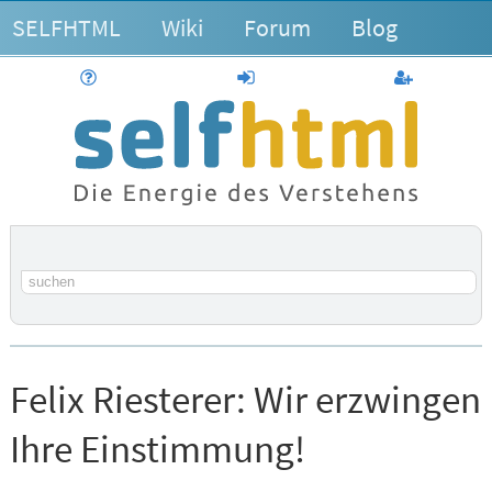
SELFHTML
Wiki
Forum
Blog
Hilfe
anmelden
Benutzerk
Suchbegriff
Felix Riesterer:
Wir erzwingen
Ihre Einstimmung!