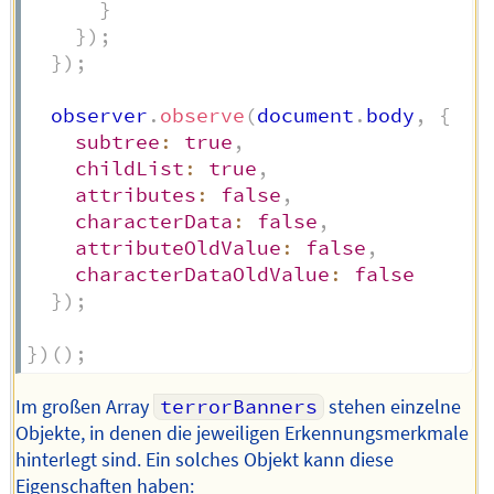
}
}
)
;
}
)
;
  observer
.
observe
(
document
.
body
,
{
subtree
:
true
,
childList
:
true
,
attributes
:
false
,
characterData
:
false
,
attributeOldValue
:
false
,
characterDataOldValue
:
false
}
)
;
}
)
(
)
;
Im großen Array
terrorBanners
stehen einzelne
Objekte, in denen die jeweiligen Erkennungsmerkmale
hinterlegt sind. Ein solches Objekt kann diese
Eigenschaften haben: