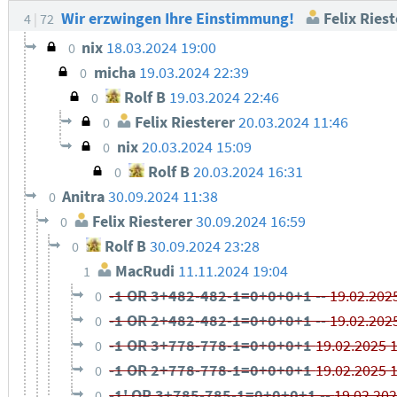
Wir erzwingen Ihre Einstimmung!
Felix Riest
4
72
nix
18.03.2024 19:00
0
micha
19.03.2024 22:39
0
Rolf B
19.03.2024 22:46
0
Felix Riesterer
20.03.2024 11:46
0
nix
20.03.2024 15:09
0
Rolf B
20.03.2024 16:31
0
Anitra
30.09.2024 11:38
0
Felix Riesterer
30.09.2024 16:59
0
Rolf B
30.09.2024 23:28
0
MacRudi
11.11.2024 19:04
1
-1 OR 3+482-482-1=0+0+0+1 --
19.02.202
0
-1 OR 2+482-482-1=0+0+0+1 --
19.02.202
0
-1 OR 3+778-778-1=0+0+0+1
19.02.2025 
0
-1 OR 2+778-778-1=0+0+0+1
19.02.2025 
0
-1' OR 3+785-785-1=0+0+0+1 --
19.02.20
0