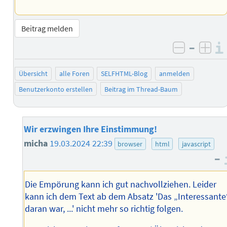
Beitrag melden
–
negativ 
posi
Übersicht
alle Foren
SELFHTML-Blog
anmelden
Benutzerkonto erstellen
Beitrag im Thread-Baum
Wir erzwingen Ihre Einstimmung!
micha
19.03.2024 22:39
browser
html
javascript
–
Die Empörung kann ich gut nachvollziehen. Leider
kann ich dem Text ab dem Absatz 'Das „Interessante
daran war, ...' nicht mehr so richtig folgen.