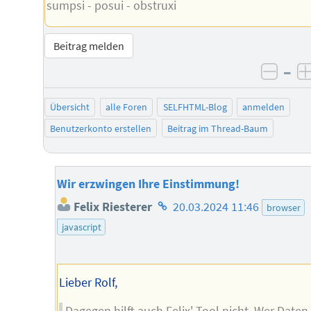
sumpsi - posui - obstruxi
Beitrag melden
–
negat
Übersicht
alle Foren
SELFHTML-Blog
anmelden
Benutzerkonto erstellen
Beitrag im Thread-Baum
Wir erzwingen Ihre Einstimmung!
Homepage
Felix Riesterer
20.03.2024 11:46
browser
des
javascript
Autors
Lieber Rolf,