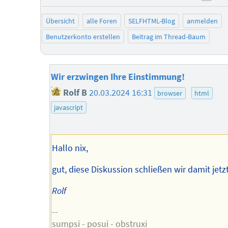
neg
Übersicht
alle Foren
SELFHTML-Blog
anmelden
Benutzerkonto erstellen
Beitrag im Thread-Baum
Wir erzwingen Ihre Einstimmung!
Rolf B
20.03.2024 16:31
browser
html
javascript
Hallo nix,
gut, diese Diskussion schließen wir damit jetzt
Rolf
--
sumpsi - posui - obstruxi