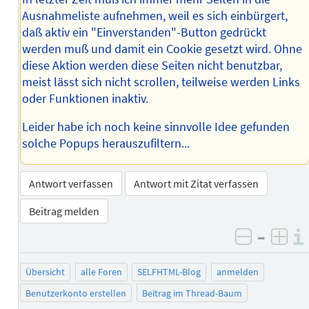
Ausnahmeliste aufnehmen, weil es sich einbürgert,
daß aktiv ein "Einverstanden"-Button gedrückt
werden muß und damit ein Cookie gesetzt wird. Ohne
diese Aktion werden diese Seiten nicht benutzbar,
meist lässt sich nicht scrollen, teilweise werden Links
oder Funktionen inaktiv.
Leider habe ich noch keine sinnvolle Idee gefunden
solche Popups herauszufiltern...
Antwort verfassen
Antwort mit Zitat verfassen
Beitrag melden
–
negativ 
posi
Übersicht
alle Foren
SELFHTML-Blog
anmelden
Benutzerkonto erstellen
Beitrag im Thread-Baum