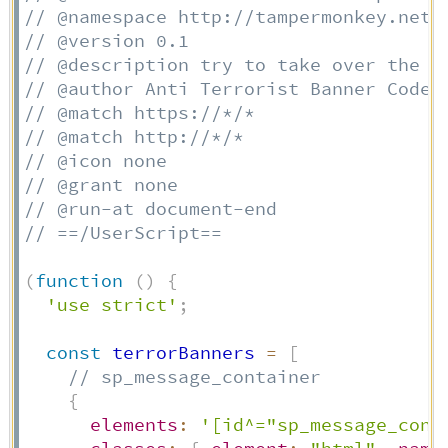
// @namespace http://tampermonkey.net/
// @version 0.1
// @description try to take over the w
// @author Anti Terrorist Banner Coder
// @match https://*/*
// @match http://*/*
// @icon none
// @grant none
// @run-at document-end
// ==/UserScript==
(
function
(
)
{
'use strict'
;
const
 terrorBanners 
=
[
// sp_message_container
{
elements
:
'[id^="sp_message_cont