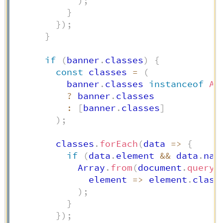
)
;
}
}
)
;
}
if
(
banner
.
classes
)
{
const
 classes 
=
(
          banner
.
classes 
instanceof
Ar
?
 banner
.
classes

:
[
banner
.
classes
]
)
;
        classes
.
forEach
(
data
=>
{
if
(
data
.
element 
&&
 data
.
nam
            Array
.
from
(
document
.
queryS
element
=>
 element
.
class
)
;
}
}
)
;