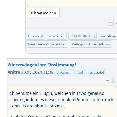
Beitrag melden
ne
Übersicht
alle Foren
SELFHTML-Blog
anmelden
Benutzerkonto erstellen
Beitrag im Thread-Baum
Wir erzwingen Ihre Einstimmung!
Anitra
30.09.2024 11:38
browser
html
javascript
–
Ich benutze ein Plugin, welchen in Etwa genauso
arbeitet, indem es diese modalen Popups unterdrückt
(I don´t care about cookies).
In letzter Zeit muß ich immer mehr Seiten in die