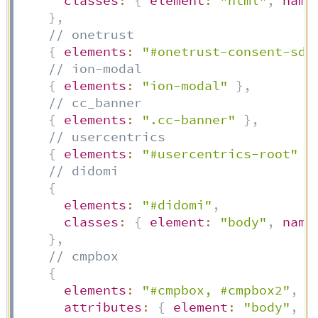
classes
:
{
element
:
"html"
,
name
}
,
// onetrust
{
elements
:
"#onetrust-consent-sdk
// ion-modal
{
elements
:
"ion-modal"
}
,
// cc_banner
{
elements
:
".cc-banner"
}
,
// usercentrics
{
elements
:
"#usercentrics-root"
}
// didomi
{
elements
:
"#didomi"
,
classes
:
{
element
:
"body"
,
name
}
,
// cmpbox
{
elements
:
"#cmpbox, #cmpbox2"
,
attributes
:
{
element
:
"body"
,
n