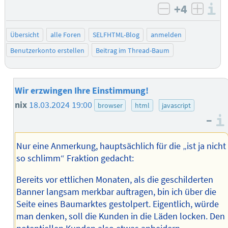
+4
I
negativ bew
posit
Übersicht
alle Foren
SELFHTML-Blog
anmelden
Benutzerkonto erstellen
Beitrag im Thread-Baum
Wir erzwingen Ihre Einstimmung!
nix
18.03.2024 19:00
browser
html
javascript
–
Nur eine Anmerkung, hauptsächlich für die „ist ja nicht
so schlimm“ Fraktion gedacht:
Bereits vor ettlichen Monaten, als die geschilderten
Banner langsam merkbar auftragen, bin ich über die
Seite eines Baumarktes gestolpert. Eigentlich, würde
man denken, soll die Kunden in die Läden locken. Den