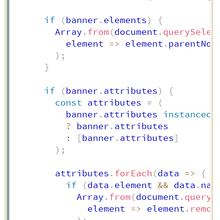
if
(
banner
.
elements
)
{
        Array
.
from
(
document
.
querySelec
element
=>
 element
.
parentNod
)
;
}
if
(
banner
.
attributes
)
{
const
 attributes 
=
(
          banner
.
attributes 
instanceof
?
 banner
.
attributes

:
[
banner
.
attributes
]
)
;
        attributes
.
forEach
(
data
=>
{
if
(
data
.
element 
&&
 data
.
nam
            Array
.
from
(
document
.
queryS
element
=>
 element
.
remov