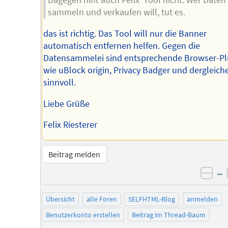
Dagegen hilft auch Felix' Tool nicht. Wer Daten
sammeln und verkaufen will, tut es.
das ist richtig. Das Tool will nur die Banner
automatisch entfernen helfen. Gegen die
Datensammelei sind entsprechende Browser-Pl
wie uBlock origin, Privacy Badger und dergleich
sinnvoll.
Liebe Grüße
Felix Riesterer
Beitrag melden
–
neg
Übersicht
alle Foren
SELFHTML-Blog
anmelden
Benutzerkonto erstellen
Beitrag im Thread-Baum