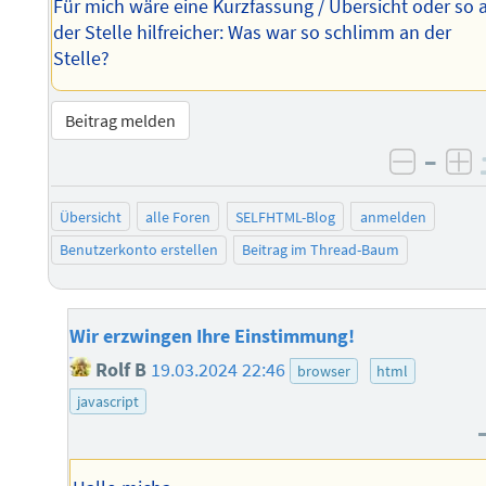
Für mich wäre eine Kurzfassung / Übersicht oder so 
der Stelle hilfreicher: Was war so schlimm an der
Stelle?
Beitrag melden
–
negati
po
Übersicht
alle Foren
SELFHTML-Blog
anmelden
Benutzerkonto erstellen
Beitrag im Thread-Baum
Wir erzwingen Ihre Einstimmung!
Rolf B
19.03.2024 22:46
browser
html
javascript