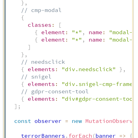
}
,
// cmp-modal
{
classes
:
[
{
element
:
"*"
,
name
:
"modal-b
{
element
:
"*"
,
name
:
"modal-c
]
}
,
// needsclick
{
elements
:
"div.needsclick"
}
,
// snigel
{
elements
:
"div.snigel-cmp-framew
// gdpr-consent-tool
{
elements
:
"div#gdpr-consent-tool
]
;
const
 observer 
=
new
MutationObserve
    terrorBanners
.
forEach
(
banner
=>
{