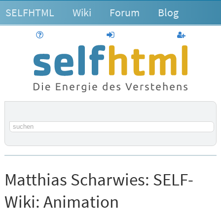
SELFHTML
Wiki
Forum
Blog
Hilfe
anmelden
Benutzerk
Suchbegriff
Matthias Scharwies:
SELF-
Wiki: Animation