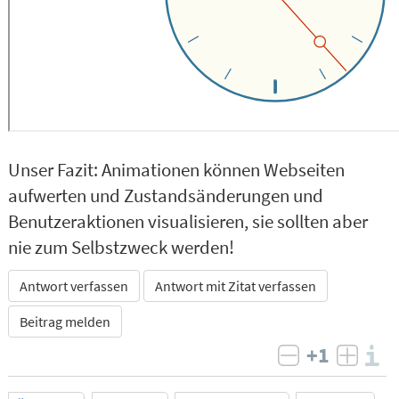
Unser Fazit: Animationen können Webseiten
aufwerten und Zustandsänderungen und
Benutzeraktionen visualisieren, sie sollten aber
nie zum Selbstzweck werden!
Antwort verfassen
Antwort mit Zitat verfassen
Beitrag melden
+1
I
negativ bew
posit