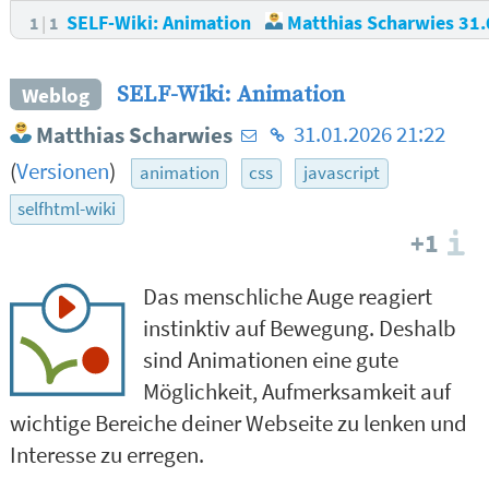
SELF-Wiki: Animation
Matthias Scharwies
31.
1
1
SELF-Wiki: Animation
Weblog
E-
Homepage
Matthias Scharwies
31.01.2026 21:22
Mail-
des
(
Versionen
)
animation
css
javascript
Adresse
Autors
selfhtml-wiki
des
+1
I
Autors
Das menschliche Auge reagiert
instinktiv auf Bewegung. Deshalb
sind Animationen eine gute
Möglichkeit, Aufmerksamkeit auf
wichtige Bereiche deiner Webseite zu lenken und
Interesse zu erregen.