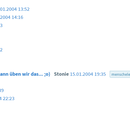
.01.2004 13:52
.2004 14:16
33
52
ann üben wir das... ;o)
Stonie
15.01.2004 19:35
menschele
39
4 22:23