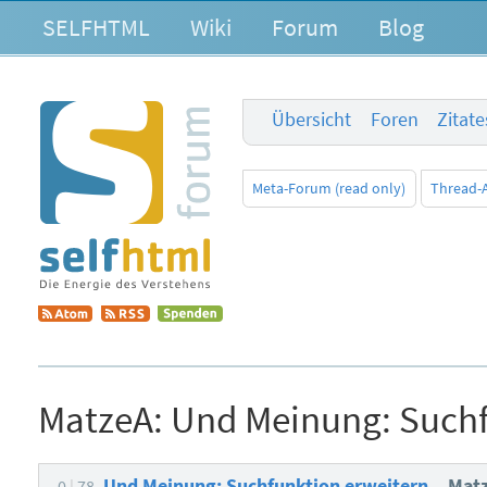
SELFHTML
Wiki
Forum
Blog
Übersicht
Foren
Zitat
Meta-Forum (read only)
Thread-
MatzeA:
Und Meinung: Suchf
Und Meinung: Suchfunktion erweitern.
Mat
0
78