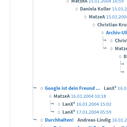
MatzeA
15.01.2004 16:59
0
Daniela Koller
15.01.
0
MatzeA
15.01.200
0
Christian Kr
0
Archiv-U
0
Chris
0
Matz
0
B
0
Google ist dein Freund ...
LanX²
16.0
0
MatzeA
16.01.2004 10:18
0
LanX²
16.01.2004 15:02
0
LanX²
17.01.2004 05:59
0
Durchhalten!
Andreas-Lindig
16.01.
0