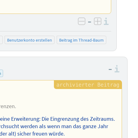
–
Informa
negativ bewerten
positiv bewe
n
Benutzerkonto erstellen
Beitrag im Thread-Baum
–
Info
m
renzen.
ür eine Erweiterung: Die Eingrenzung des Zeitraums.
rchsucht werden als wenn man das ganze Jahr
er alt) sicher freuen würde.