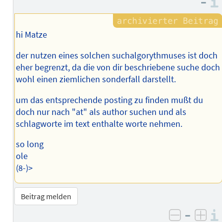
–
des
Autors
hi Matze
der nutzen eines solchen suchalgorythmuses ist doch
eher begrenzt, da die von dir beschriebene suche doch
wohl einen ziemlichen sonderfall darstellt.
um das entsprechende posting zu finden mußt du
doch nur nach "at" als author suchen und als
schlagworte im text enthalte worte nehmen.
so long
ole
(8-)>
Beitrag melden
–
negativ 
posi