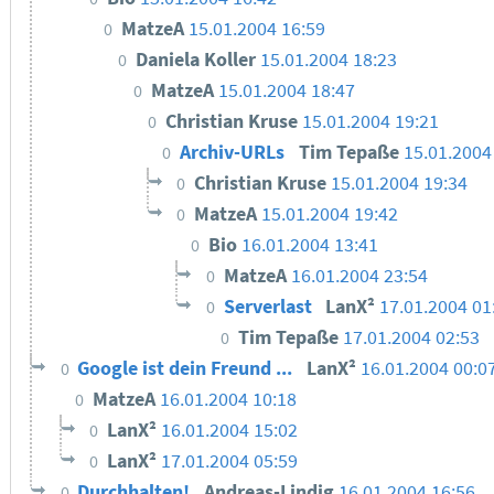
MatzeA
15.01.2004 16:59
0
Daniela Koller
15.01.2004 18:23
0
MatzeA
15.01.2004 18:47
0
Christian Kruse
15.01.2004 19:21
0
Archiv-URLs
Tim Tepaße
15.01.2004
0
Christian Kruse
15.01.2004 19:34
0
MatzeA
15.01.2004 19:42
0
Bio
16.01.2004 13:41
0
MatzeA
16.01.2004 23:54
0
Serverlast
LanX²
17.01.2004 01
0
Tim Tepaße
17.01.2004 02:53
0
Google ist dein Freund ...
LanX²
16.01.2004 00:0
0
MatzeA
16.01.2004 10:18
0
LanX²
16.01.2004 15:02
0
LanX²
17.01.2004 05:59
0
Durchhalten!
Andreas-Lindig
16.01.2004 16:56
0