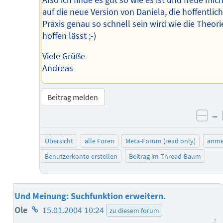
auf die neue Version von Daniela, die hoffentlich
Praxis genau so schnell sein wird wie die Theori
hoffen lässt ;-)
Viele Grüße
Andreas
Beitrag melden
–
neg
Übersicht
alle Foren
Meta-Forum (read only)
anme
Benutzerkonto erstellen
Beitrag im Thread-Baum
Und Meinung: Suchfunktion erweitern.
Homepage
Ole
15.01.2004 10:24
zu diesem forum