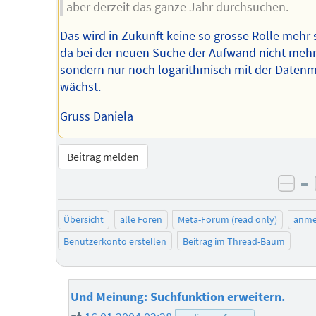
aber derzeit das ganze Jahr durchsuchen.
Das wird in Zukunft keine so grosse Rolle mehr 
da bei der neuen Suche der Aufwand nicht mehr
sondern nur noch logarithmisch mit der Daten
wächst.
Gruss Daniela
Beitrag melden
–
neg
Übersicht
alle Foren
Meta-Forum (read only)
anme
Benutzerkonto erstellen
Beitrag im Thread-Baum
Und Meinung: Suchfunktion erweitern.