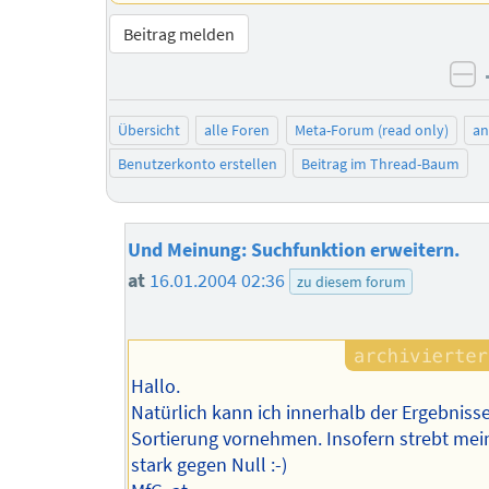
Beitrag melden
ne
Übersicht
alle Foren
Meta-Forum (read only)
a
Benutzerkonto erstellen
Beitrag im Thread-Baum
Und Meinung: Suchfunktion erweitern.
at
16.01.2004 02:36
zu diesem forum
Hallo.
Natürlich kann ich innerhalb der Ergebnisse
Sortierung vornehmen. Insofern strebt mein
stark gegen Null :-)