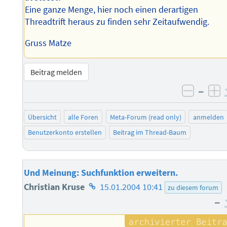
Eine ganze Menge, hier noch einen derartigen
Threadtrift heraus zu finden sehr Zeitaufwendig.
Gruss Matze
Beitrag melden
–
negati
po
Übersicht
alle Foren
Meta-Forum (read only)
anmelden
Benutzerkonto erstellen
Beitrag im Thread-Baum
Und Meinung: Suchfunktion erweitern.
Homepage
Christian Kruse
15.01.2004 10:41
zu diesem forum
–
des
Autors