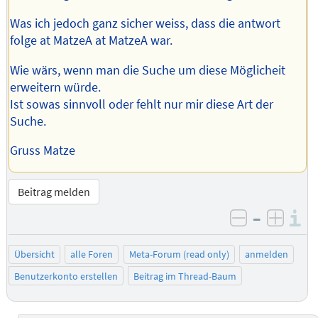
Was ich jedoch ganz sicher weiss, dass die antwort
folge at MatzeA at MatzeA war.
Wie wärs, wenn man die Suche um diese Möglicheit
erweitern würde.
Ist sowas sinnvoll oder fehlt nur mir diese Art der
Suche.
Gruss Matze
Beitrag melden
–
I
negativ be
posit
Übersicht
alle Foren
Meta-Forum (read only)
anmelden
Benutzerkonto erstellen
Beitrag im Thread-Baum