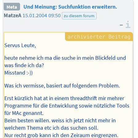
Und Meinung: Suchfunktion erweitern.
Meta
MatzeA
15.01.2004 09:50
zu diesem forum
–
I
Servus Leute,
heute nehme ich ma die suche in mein Blickfeld und
was finde ich da?
Misstand :-))
Was ich vermisse, basiert auf folgendem Problem.
Erst kürzlich hat at in einem threadthrift mir mehrer
Programme für die Entwicklung sowie nützliche Tools
für MAc genannt.
Beim besten willen. weiss ich jetzt nicht mehr in
welchem Thema etc ich das suchen soll.
Nur recht grob kann ich den Zeiraum eingrenzen.