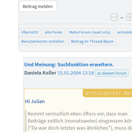
Beitrag melden
–
negat
Übersicht
alle Foren
Meta-Forum (read only)
anmeld
Benutzerkonto erstellen
Beitrag im Thread-Baum
Und Meinung: Suchfunktion erweitern.
Daniela Koller
15.01.2004 13:18
zu diesem forum
Hi Julian
Kommt vermutlich eben öfters vor, dass man
Beiträge zeitlich (monatsweise) eingrenzen kö
("Da war doch letztes was ähnliches"), muss d