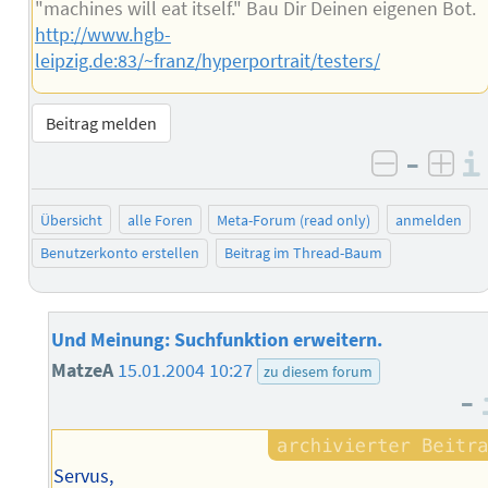
"machines will eat itself." Bau Dir Deinen eigenen Bot.
http://www.hgb-
leipzig.de:83/~franz/hyperportrait/testers/
Beitrag melden
–
negativ 
posi
Übersicht
alle Foren
Meta-Forum (read only)
anmelden
Benutzerkonto erstellen
Beitrag im Thread-Baum
Und Meinung: Suchfunktion erweitern.
MatzeA
15.01.2004 10:27
zu diesem forum
–
Servus,