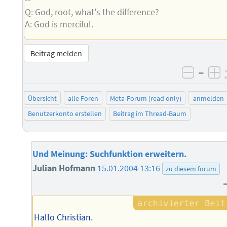
Q: God, root, what's the difference?
A: God is merciful.
Beitrag melden
–
negati
po
Übersicht
alle Foren
Meta-Forum (read only)
anmelden
Benutzerkonto erstellen
Beitrag im Thread-Baum
Und Meinung: Suchfunktion erweitern.
Julian Hofmann
15.01.2004 13:16
zu diesem forum
Hallo Christian.