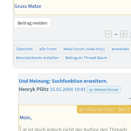
Gruss Matze
Beitrag melden
–
negati
po
Übersicht
alle Foren
Meta-Forum (read only)
anmelden
Benutzerkonto erstellen
Beitrag im Thread-Baum
Und Meinung: Suchfunktion erweitern.
Henryk Plötz
15.01.2004 10:41
zu diesem forum
Moin,
at ist doch jedoch nicht der Author des Threads