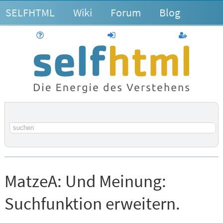
SELFHTML
Wiki
Forum
Blog
Hilfe
anmelden
Benutzerk
Suchbegriff
MatzeA:
Und Meinung:
Suchfunktion erweitern.