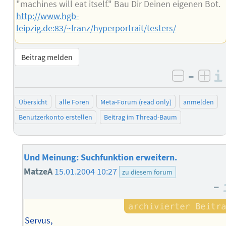
"machines will eat itself." Bau Dir Deinen eigenen Bot.
http://www.hgb-
leipzig.de:83/~franz/hyperportrait/testers/
Beitrag melden
–
negativ 
posi
Übersicht
alle Foren
Meta-Forum (read only)
anmelden
Benutzerkonto erstellen
Beitrag im Thread-Baum
Und Meinung: Suchfunktion erweitern.
MatzeA
15.01.2004 10:27
zu diesem forum
–
Servus,