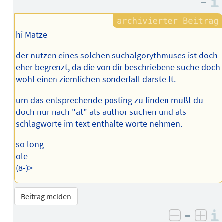
–
des
Autors
hi Matze
der nutzen eines solchen suchalgorythmuses ist doch
eher begrenzt, da die von dir beschriebene suche doch
wohl einen ziemlichen sonderfall darstellt.
um das entsprechende posting zu finden mußt du
doch nur nach "at" als author suchen und als
schlagworte im text enthalte worte nehmen.
so long
ole
(8-)>
Beitrag melden
–
negativ 
posi