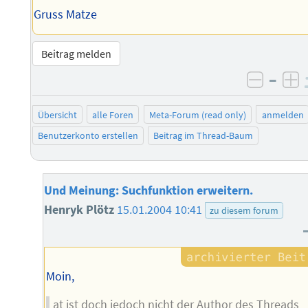
Gruss Matze
Beitrag melden
–
negati
po
Übersicht
alle Foren
Meta-Forum (read only)
anmelden
Benutzerkonto erstellen
Beitrag im Thread-Baum
Und Meinung: Suchfunktion erweitern.
Henryk Plötz
15.01.2004 10:41
zu diesem forum
Moin,
at ist doch jedoch nicht der Author des Threads