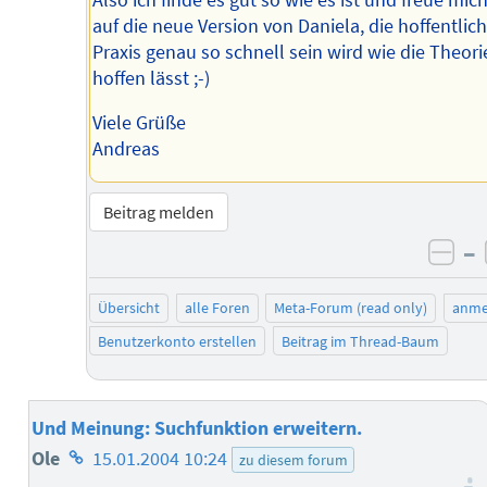
auf die neue Version von Daniela, die hoffentlich
Praxis genau so schnell sein wird wie die Theori
hoffen lässt ;-)
Viele Grüße
Andreas
Beitrag melden
–
neg
Übersicht
alle Foren
Meta-Forum (read only)
anme
Benutzerkonto erstellen
Beitrag im Thread-Baum
Und Meinung: Suchfunktion erweitern.
Homepage
Ole
15.01.2004 10:24
zu diesem forum