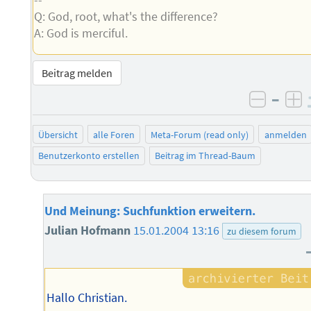
Q: God, root, what's the difference?
A: God is merciful.
Beitrag melden
–
negati
po
Übersicht
alle Foren
Meta-Forum (read only)
anmelden
Benutzerkonto erstellen
Beitrag im Thread-Baum
Und Meinung: Suchfunktion erweitern.
Julian Hofmann
15.01.2004 13:16
zu diesem forum
Hallo Christian.