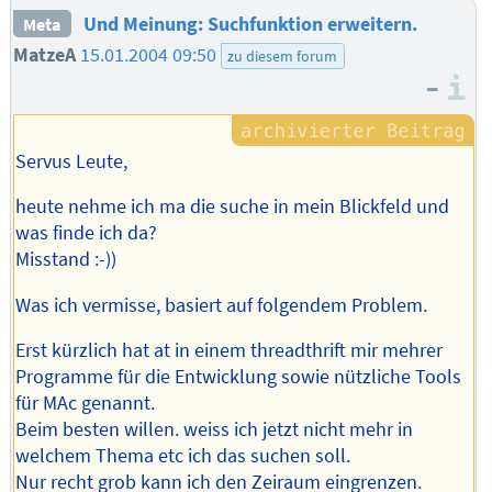
Und Meinung: Suchfunktion erweitern.
Meta
MatzeA
15.01.2004 09:50
zu diesem forum
–
I
Servus Leute,
heute nehme ich ma die suche in mein Blickfeld und
was finde ich da?
Misstand :-))
Was ich vermisse, basiert auf folgendem Problem.
Erst kürzlich hat at in einem threadthrift mir mehrer
Programme für die Entwicklung sowie nützliche Tools
für MAc genannt.
Beim besten willen. weiss ich jetzt nicht mehr in
welchem Thema etc ich das suchen soll.
Nur recht grob kann ich den Zeiraum eingrenzen.