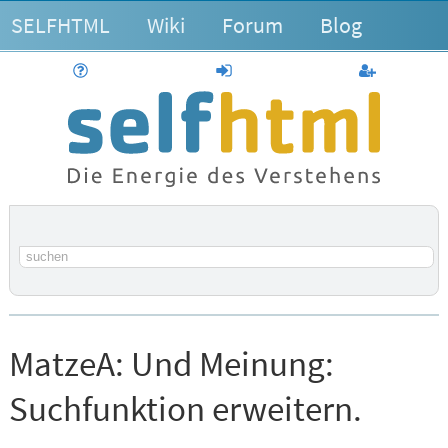
SELFHTML
Wiki
Forum
Blog
Hilfe
anmelden
Benutzerk
Suchbegriff
MatzeA:
Und Meinung:
Suchfunktion erweitern.