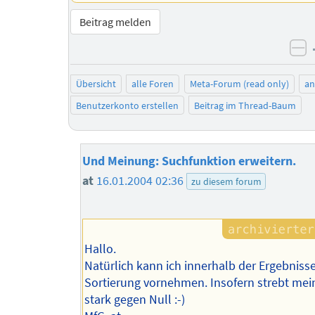
Beitrag melden
ne
Übersicht
alle Foren
Meta-Forum (read only)
a
Benutzerkonto erstellen
Beitrag im Thread-Baum
Und Meinung: Suchfunktion erweitern.
at
16.01.2004 02:36
zu diesem forum
Hallo.
Natürlich kann ich innerhalb der Ergebnisse
Sortierung vornehmen. Insofern strebt mein
stark gegen Null :-)