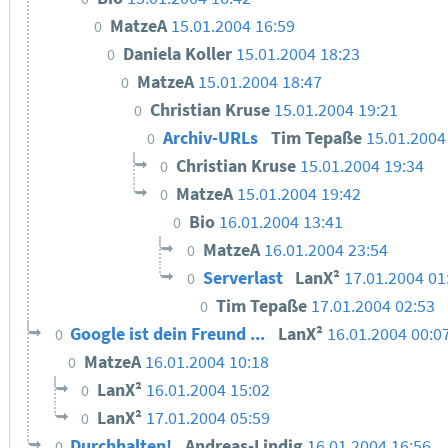
MatzeA
15.01.2004 16:59
0
Daniela Koller
15.01.2004 18:23
0
MatzeA
15.01.2004 18:47
0
Christian Kruse
15.01.2004 19:21
0
Archiv-URLs
Tim Tepaße
15.01.2004
0
Christian Kruse
15.01.2004 19:34
0
MatzeA
15.01.2004 19:42
0
Bio
16.01.2004 13:41
0
MatzeA
16.01.2004 23:54
0
Serverlast
LanX²
17.01.2004 01
0
Tim Tepaße
17.01.2004 02:53
0
Google ist dein Freund ...
LanX²
16.01.2004 00:0
0
MatzeA
16.01.2004 10:18
0
LanX²
16.01.2004 15:02
0
LanX²
17.01.2004 05:59
0
Durchhalten!
Andreas-Lindig
16.01.2004 16:56
0