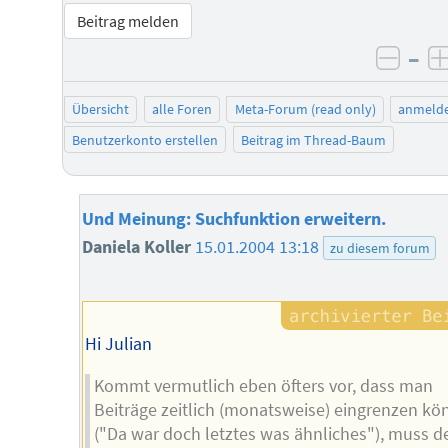
Beitrag melden
–
negat
Übersicht
alle Foren
Meta-Forum (read only)
anmeld
Benutzerkonto erstellen
Beitrag im Thread-Baum
Und Meinung: Suchfunktion erweitern.
Daniela Koller
15.01.2004 13:18
zu diesem forum
Hi Julian
Kommt vermutlich eben öfters vor, dass man
Beiträge zeitlich (monatsweise) eingrenzen kö
("Da war doch letztes was ähnliches"), muss d