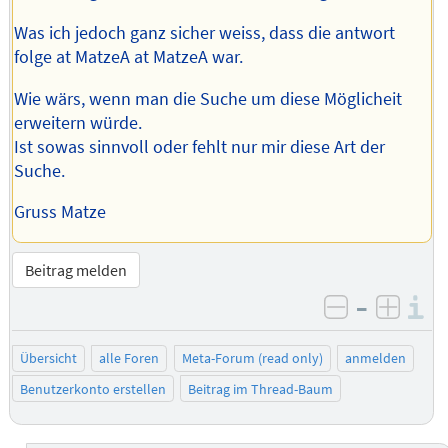
Was ich jedoch ganz sicher weiss, dass die antwort
folge at MatzeA at MatzeA war.
Wie wärs, wenn man die Suche um diese Möglicheit
erweitern würde.
Ist sowas sinnvoll oder fehlt nur mir diese Art der
Suche.
Gruss Matze
Beitrag melden
–
I
negativ be
posit
Übersicht
alle Foren
Meta-Forum (read only)
anmelden
Benutzerkonto erstellen
Beitrag im Thread-Baum