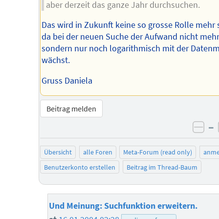
aber derzeit das ganze Jahr durchsuchen.
Das wird in Zukunft keine so grosse Rolle mehr 
da bei der neuen Suche der Aufwand nicht mehr
sondern nur noch logarithmisch mit der Daten
wächst.
Gruss Daniela
Beitrag melden
–
neg
Übersicht
alle Foren
Meta-Forum (read only)
anme
Benutzerkonto erstellen
Beitrag im Thread-Baum
Und Meinung: Suchfunktion erweitern.