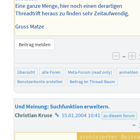
Eine ganze Menge, hier noch einen derartigen
Threadtrift heraus zu finden sehr Zeitaufwendig.
Gruss Matze
Beitrag melden
–
negati
po
Übersicht
alle Foren
Meta-Forum (read only)
anmelden
Benutzerkonto erstellen
Beitrag im Thread-Baum
Und Meinung: Suchfunktion erweitern.
Homepage
Christian Kruse
15.01.2004 10:41
zu diesem forum
–
des
Autors