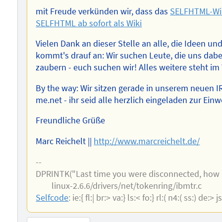
mit Freude verkünden wir, dass das
SELFHTML-Wi
SELFHTML ab sofort als Wiki
Vielen Dank an dieser Stelle an alle, die Ideen u
kommt's drauf an: Wir suchen Leute, die uns dabe
zaubern - euch suchen wir! Alles weitere steht im
By the way: Wir sitzen gerade in unserem neuen I
me.net - ihr seid alle herzlich eingeladen zur Ei
Freundliche Grüße
Marc Reichelt ||
http://www.marcreichelt.de/
--
DPRINTK("Last time you were disconnected, how
linux-2.6.6/drivers/net/tokenring/ibmtr.c
Selfcode
: ie:{ fl:| br:> va:} ls:< fo:} rl:( n4:( ss:) de:> 