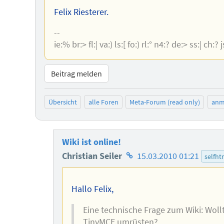
Felix Riesterer.
--
ie:% br:> fl:| va:) ls:[ fo:) rl:° n4:? de:> ss:| ch:? 
Beitrag melden
Übersicht
alle Foren
Meta-Forum (read only)
anm
Wiki ist online!
Homepage
Christian Seiler
15.03.2010 01:21
selfht
des
Autors
Hallo Felix,
Eine technische Frage zum Wiki: Wollt
TinyMCE umrüsten?