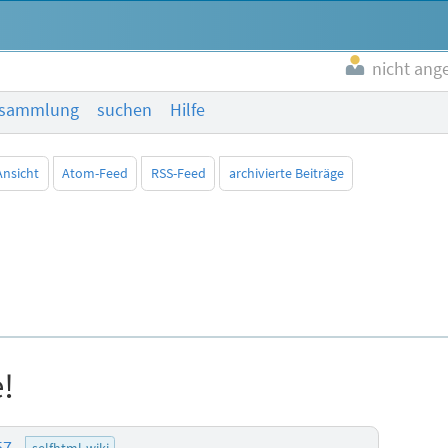
nicht ang
esammlung
suchen
Hilfe
Ansicht
Atom-Feed
RSS-Feed
archivierte Beiträge
e!
:57
selfhtml-wiki