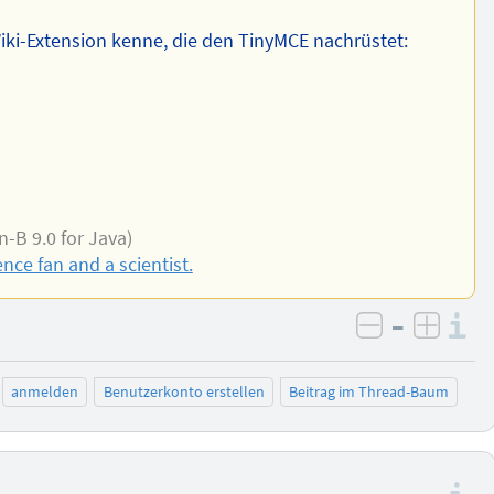
iki-Extension kenne, die den TinyMCE nachrüstet:
-B 9.0 for Java)
nce fan and a scientist.
–
I
negativ be
posit
anmelden
Benutzerkonto erstellen
Beitrag im Thread-Baum