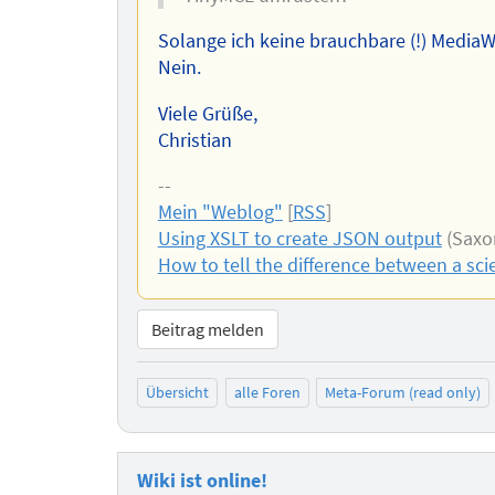
Solange ich keine brauchbare (!) MediaW
Nein.
Viele Grüße,
Christian
--
Mein "Weblog"
[
RSS
]
Using XSLT to create JSON output
(Saxon
How to tell the difference between a scie
Beitrag melden
Übersicht
alle Foren
Meta-Forum (read only)
Wiki ist online!