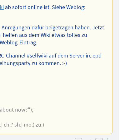
ki
ab sofort online ist. Siehe Weblog:
nd Anregungen dafür beigetragen haben. Jetzt
i helfen aus dem Wiki etwas tolles zu
 Weblog-Eintrag.
RC-Channel #selfwiki auf dem Server irc.epd-
nweihungsparty zu kommen. :-)
 about now?");
js:| ch:? sh:| mo:) zu:)