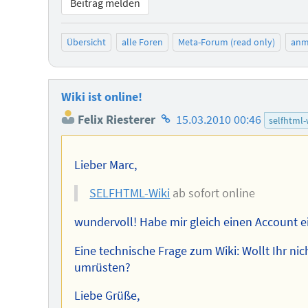
Beitrag melden
Übersicht
alle Foren
Meta-Forum (read only)
anm
Wiki ist online!
Homepage
Felix Riesterer
15.03.2010 00:46
selfhtml-
des
Autors
Lieber Marc,
SELFHTML-Wiki
ab sofort online
wundervoll! Habe mir gleich einen Account ei
Eine technische Frage zum Wiki: Wollt Ihr ni
umrüsten?
Liebe Grüße,