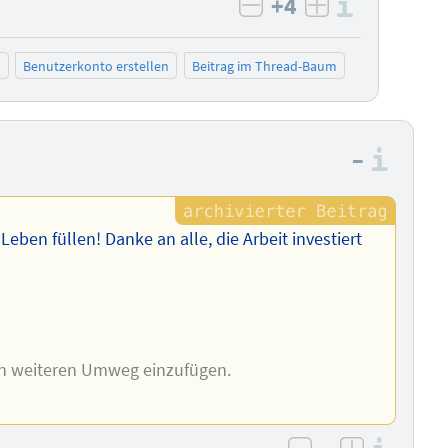
+4
Informa
negativ bewerten
positiv bewe
n
Benutzerkonto erstellen
Beitrag im Thread-Baum
–
Info
eben füllen! Danke an alle, die Arbeit investiert
nen weiteren Umweg einzufügen.