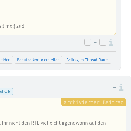
js:) mo:} zu:)
–
Info
negativ bewer
positiv b
elden
Benutzerkonto erstellen
Beitrag im Thread-Baum
–
I
ml-wiki
 Ihr nicht den RTE vielleicht irgendwann auf den