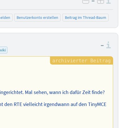
–
Info
negativ bewer
positiv b
elden
Benutzerkonto erstellen
Beitrag im Thread-Baum
–
Info
wiki
ngerichtet. Mal sehen, wann ich dafür Zeit finde?
cht den RTE vielleicht irgendwann auf den TinyMCE