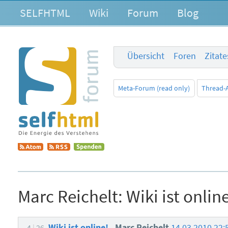
SELFHTML
Wiki
Forum
Blog
Übersicht
Foren
Zitat
Meta-Forum (read only)
Thread-
Marc Reichelt:
Wiki ist onlin
Wiki ist online!
Marc Reichelt
14.03.2010 22
4
26