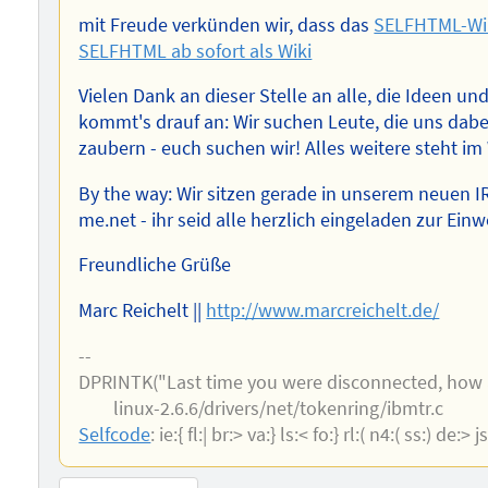
mit Freude verkünden wir, dass das
SELFHTML-Wi
SELFHTML ab sofort als Wiki
Vielen Dank an dieser Stelle an alle, die Ideen u
kommt's drauf an: Wir suchen Leute, die uns dabe
zaubern - euch suchen wir! Alles weitere steht im
By the way: Wir sitzen gerade in unserem neuen I
me.net - ihr seid alle herzlich eingeladen zur Ei
Freundliche Grüße
Marc Reichelt ||
http://www.marcreichelt.de/
--
DPRINTK("Last time you were disconnected, how
linux-2.6.6/drivers/net/tokenring/ibmtr.c
Selfcode
: ie:{ fl:| br:> va:} ls:< fo:} rl:( n4:( ss:) de:> 