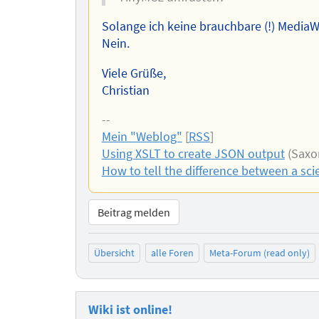
Solange ich keine brauchbare (!) MediaW
Nein.
Viele Grüße,
Christian
--
Mein "Weblog"
[
RSS
]
Using XSLT to create JSON output
(Saxon
How to tell the difference between a scie
Beitrag melden
Übersicht
alle Foren
Meta-Forum (read only)
Wiki ist online!