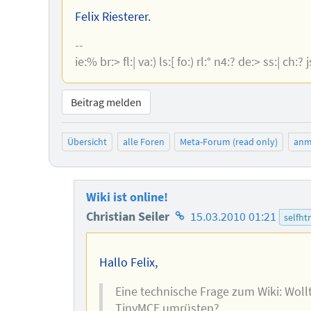
Felix Riesterer.
--
ie:% br:> fl:| va:) ls:[ fo:) rl:° n4:? de:> ss:| ch:? 
Beitrag melden
Übersicht
alle Foren
Meta-Forum (read only)
anm
Wiki ist online!
Homepage
Christian Seiler
15.03.2010 01:21
selfht
des
Autors
Hallo Felix,
Eine technische Frage zum Wiki: Wollt
TinyMCE umrüsten?