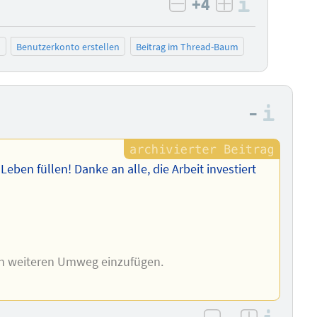
+4
Informa
negativ bewerten
positiv bewe
n
Benutzerkonto erstellen
Beitrag im Thread-Baum
–
Info
eben füllen! Danke an alle, die Arbeit investiert
nen weiteren Umweg einzufügen.