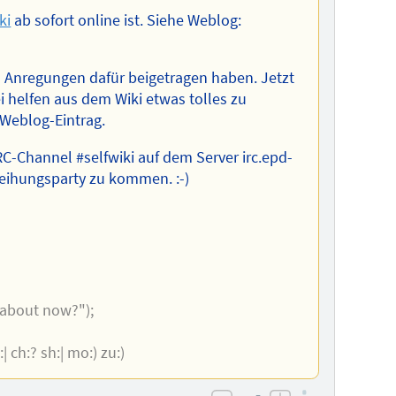
ki
ab sofort online ist. Siehe Weblog:
nd Anregungen dafür beigetragen haben. Jetzt
i helfen aus dem Wiki etwas tolles zu
 Weblog-Eintrag.
RC-Channel #selfwiki auf dem Server irc.epd-
nweihungsparty zu kommen. :-)
 about now?");
js:| ch:? sh:| mo:) zu:)