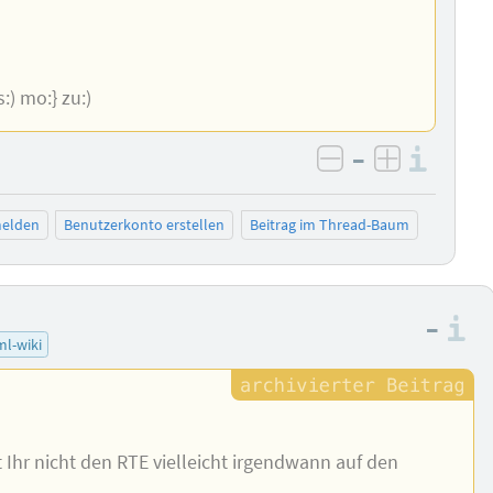
js:) mo:} zu:)
–
Info
negativ bewer
positiv b
elden
Benutzerkonto erstellen
Beitrag im Thread-Baum
–
I
ml-wiki
 Ihr nicht den RTE vielleicht irgendwann auf den