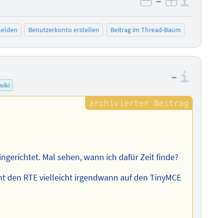
–
Info
negativ bewer
positiv b
elden
Benutzerkonto erstellen
Beitrag im Thread-Baum
–
Info
wiki
ngerichtet. Mal sehen, wann ich dafür Zeit finde?
cht den RTE vielleicht irgendwann auf den TinyMCE