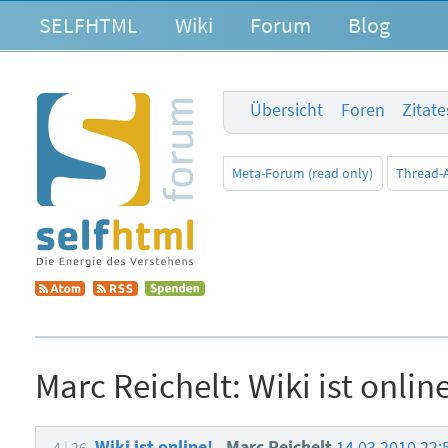
SELFHTML
Wiki
Forum
Blog
Übersicht
Foren
Zitat
Meta-Forum (read only)
Thread-
Marc Reichelt:
Wiki ist onlin
Wiki ist online!
Marc Reichelt
14.03.2010 22
4
26