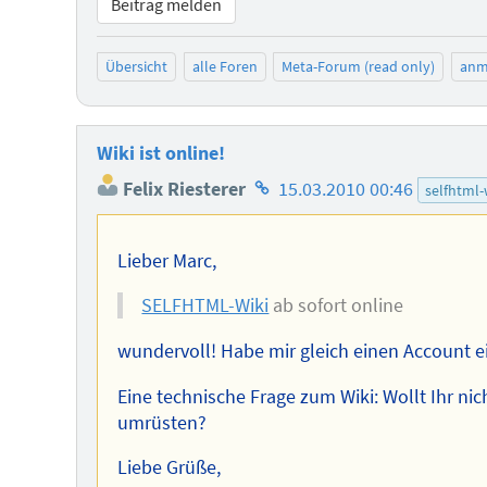
Beitrag melden
Übersicht
alle Foren
Meta-Forum (read only)
anm
Wiki ist online!
Homepage
Felix Riesterer
15.03.2010 00:46
selfhtml-
des
Autors
Lieber Marc,
SELFHTML-Wiki
ab sofort online
wundervoll! Habe mir gleich einen Account ei
Eine technische Frage zum Wiki: Wollt Ihr ni
umrüsten?
Liebe Grüße,