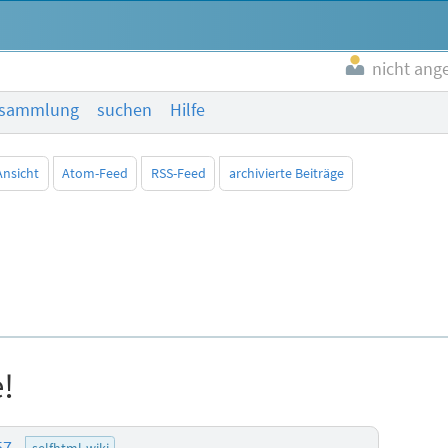
nicht ang
esammlung
suchen
Hilfe
Ansicht
Atom-Feed
RSS-Feed
archivierte Beiträge
e!
:57
selfhtml-wiki