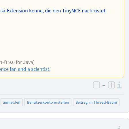
iki-Extension kenne, die den TinyMCE nachrüstet:
-B 9.0 for Java)
nce fan and a scientist.
–
I
negativ be
posit
anmelden
Benutzerkonto erstellen
Beitrag im Thread-Baum