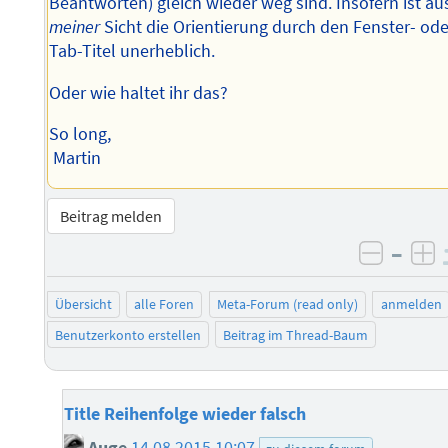
Beantworten) gleich wieder weg sind. Insofern ist au
meiner
Sicht die Orientierung durch den Fenster- ode
Tab-Titel unerheblich.
Oder wie haltet ihr das?
So long,
Martin
Beitrag melden
–
negati
po
Übersicht
alle Foren
Meta-Forum (read only)
anmelden
Benutzerkonto erstellen
Beitrag im Thread-Baum
Title Reihenfolge wieder falsch
Auge
14.08.2015 10:07