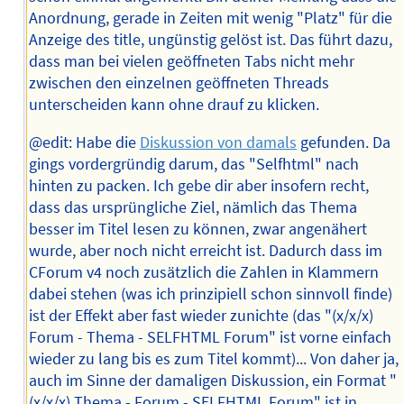
Anordnung, gerade in Zeiten mit wenig "Platz" für die
Anzeige des title, ungünstig gelöst ist. Das führt dazu,
dass man bei vielen geöffneten Tabs nicht mehr
zwischen den einzelnen geöffneten Threads
unterscheiden kann ohne drauf zu klicken.
@edit: Habe die
Diskussion von damals
gefunden. Da
gings vordergründig darum, das "Selfhtml" nach
hinten zu packen. Ich gebe dir aber insofern recht,
dass das ursprüngliche Ziel, nämlich das Thema
besser im Titel lesen zu können, zwar angenähert
wurde, aber noch nicht erreicht ist. Dadurch dass im
CForum v4 noch zusätzlich die Zahlen in Klammern
dabei stehen (was ich prinzipiell schon sinnvoll finde)
ist der Effekt aber fast wieder zunichte (das "(x/x/x)
Forum - Thema - SELFHTML Forum" ist vorne einfach
wieder zu lang bis es zum Titel kommt)... Von daher ja,
auch im Sinne der damaligen Diskussion, ein Format "
(x/x/x) Thema - Forum - SELFHTML Forum" ist in