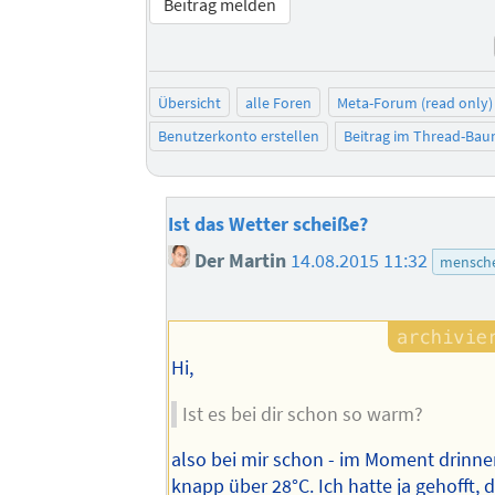
Beitrag melden
Übersicht
alle Foren
Meta-Forum (read only)
Benutzerkonto erstellen
Beitrag im Thread-Ba
Ist das Wetter scheiße?
Der Martin
14.08.2015 11:32
mensche
Hi,
Ist es bei dir schon so warm?
also bei mir schon - im Moment drinn
knapp über 28°C. Ich hatte ja gehofft, 