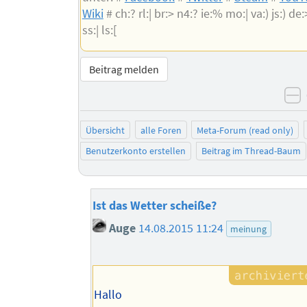
Wiki
# ch:? rl:| br:> n4:? ie:% mo:| va:) js:) de:>
ss:| ls:[
Beitrag melden
n
Übersicht
alle Foren
Meta-Forum (read only)
Benutzerkonto erstellen
Beitrag im Thread-Baum
Ist das Wetter scheiße?
Auge
14.08.2015 11:24
meinung
Hallo