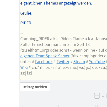
eigentlichen Themas angezeigt werden.
Grüße,
RIDER
--
Camping_RIDER a.k.a. Riders Flame a.k.a. Janos
Zoller Erreichbar manchmal im Self-TS
(ts.selfhtml.org) oder sonst - wenn online - auf
eigenen TeamSpeak-Server
(fritz.campingrider.d
unter: #
Facebook
#
Twitter
#
Steam
#
YouTube
Wiki
# ch:? rl:| br:> n4:? ie:% mo:| va:) js:) de:> zu:) 
ss:| ls:[
Beitrag melden
–
neg