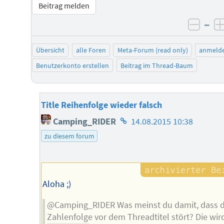
Beitrag melden
–
negat
Übersicht
alle Foren
Meta-Forum (read only)
anmeld
Benutzerkonto erstellen
Beitrag im Thread-Baum
Title Reihenfolge wieder falsch
Homepage
Camping_RIDER
14.08.2015 10:38
des
zu diesem forum
Autors
Aloha ;)
@Camping_RIDER Was meinst du damit, dass d
Zahlenfolge vor dem Threadtitel stört? Die wir