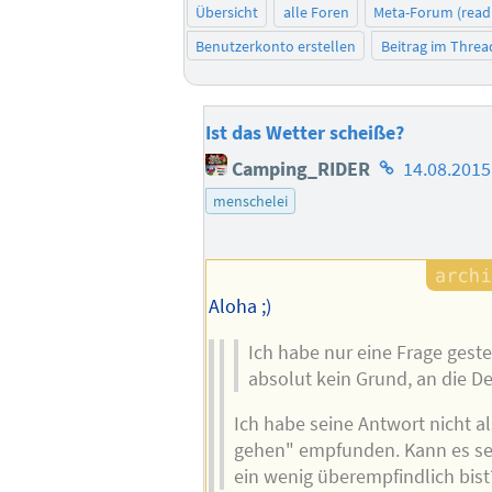
Übersicht
alle Foren
Meta-Forum (read
Benutzerkonto erstellen
Beitrag im Thre
Ist das Wetter scheiße?
Homepage
Camping_RIDER
14.08.2015
des
menschelei
Autors
Aloha ;)
Ich habe nur eine Frage gestel
absolut kein Grund, an die D
Ich habe seine Antwort nicht a
gehen" empfunden. Kann es se
ein wenig überempfindlich bist