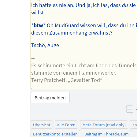
ich hatte es nie an. Und ja, ich las, dass
du
sie
willst.
*
btw
* Ob MudGuard wissen will, dass du ihn 
diesem Zusammenhang erwähnst?
Tschö, Auge
--
Es schimmerte ein Licht am Ende des Tunnels
stammte von einem Flammenwerfer.
Terry Pratchett, „Gevatter Tod“
Beitrag melden
ne
Übersicht
alle Foren
Meta-Forum (read only)
a
Benutzerkonto erstellen
Beitrag im Thread-Baum