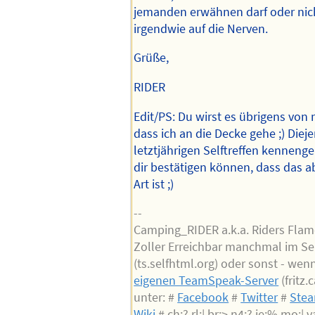
jemanden erwähnen darf oder nich
irgendwie auf die Nerven.
Grüße,
RIDER
Edit/PS: Du wirst es übrigens von
dass ich an die Decke gehe ;) Diej
letztjährigen Selftreffen kenneng
dir bestätigen können, dass das a
Art ist ;)
--
Camping_RIDER a.k.a. Riders Flam
Zoller Erreichbar manchmal im Se
(ts.selfhtml.org) oder sonst - wen
eigenen TeamSpeak-Server
(fritz
unter: #
Facebook
#
Twitter
#
Ste
Wiki
# ch:? rl:| br:> n4:? ie:% mo:| va: