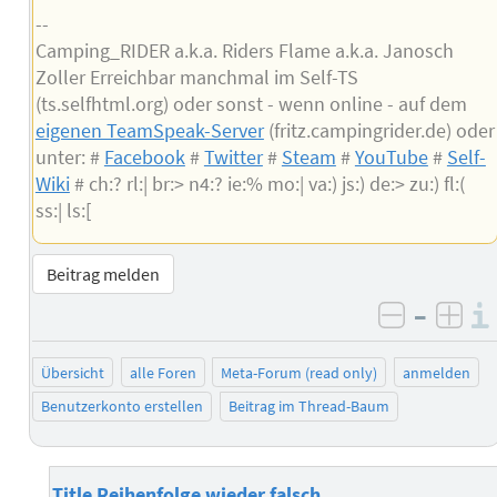
--
Camping_RIDER a.k.a. Riders Flame a.k.a. Janosch
Zoller Erreichbar manchmal im Self-TS
(ts.selfhtml.org) oder sonst - wenn online - auf dem
eigenen TeamSpeak-Server
(fritz.campingrider.de) oder
unter: #
Facebook
#
Twitter
#
Steam
#
YouTube
#
Self-
Wiki
# ch:? rl:| br:> n4:? ie:% mo:| va:) js:) de:> zu:) fl:(
ss:| ls:[
Beitrag melden
–
negativ 
posi
Übersicht
alle Foren
Meta-Forum (read only)
anmelden
Benutzerkonto erstellen
Beitrag im Thread-Baum
Title Reihenfolge wieder falsch