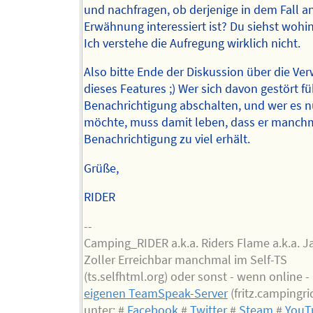
und nachfragen, ob derjenige in dem Fall an
Erwähnung interessiert ist? Du siehst wohin
Ich verstehe die Aufregung wirklich nicht.
Also bitte Ende der Diskussion über die V
dieses Features ;) Wer sich davon gestört füh
Benachrichtigung abschalten, und wer es 
möchte, muss damit leben, dass er manchm
Benachrichtigung zu viel erhält.
Grüße,
RIDER
--
Camping_RIDER a.k.a. Riders Flame a.k.a. 
Zoller Erreichbar manchmal im Self-TS
(ts.selfhtml.org) oder sonst - wenn online 
eigenen TeamSpeak-Server
(fritz.campingri
unter: #
Facebook
#
Twitter
#
Steam
#
YouT