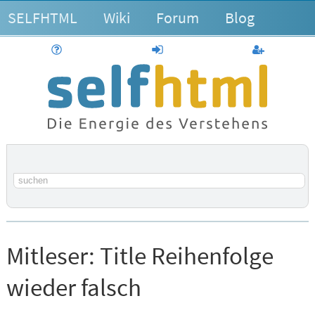
SELFHTML
Wiki
Forum
Blog
Hilfe
anmelden
Benutzerk
Suchbegriff
Mitleser:
Title Reihenfolge
wieder falsch