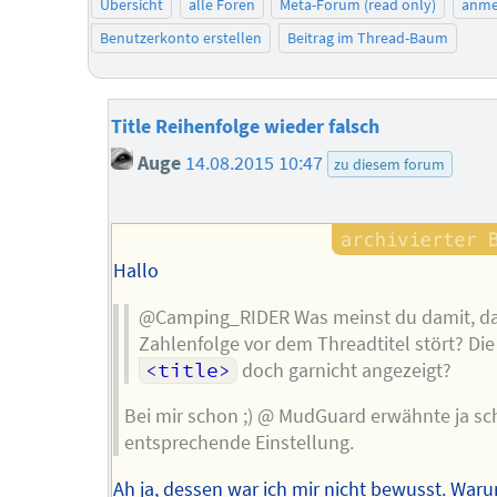
Übersicht
alle Foren
Meta-Forum (read only)
anme
Benutzerkonto erstellen
Beitrag im Thread-Baum
Title Reihenfolge wieder falsch
Auge
14.08.2015 10:47
zu diesem forum
Hallo
@Camping_RIDER Was meinst du damit, da
Zahlenfolge vor dem Threadtitel stört? Die
<title>
doch garnicht angezeigt?
Bei mir schon ;) @ MudGuard erwähnte ja sc
entsprechende Einstellung.
Ah ja, dessen war ich mir nicht bewusst. War