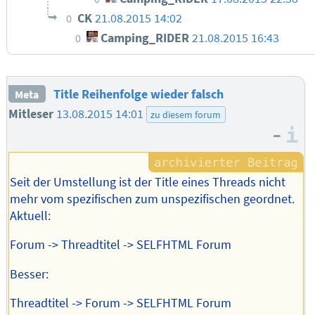
CK
21.08.2015 14:02
0
Camping_RIDER
21.08.2015 16:43
0
Title Reihenfolge wieder falsch
Meta
Mitleser
13.08.2015 14:01
zu diesem forum
–
I
Seit der Umstellung ist der Title eines Threads nicht
mehr vom spezifischen zum unspezifischen geordnet.
Aktuell:
Forum -> Threadtitel -> SELFHTML Forum
Besser:
Threadtitel -> Forum -> SELFHTML Forum