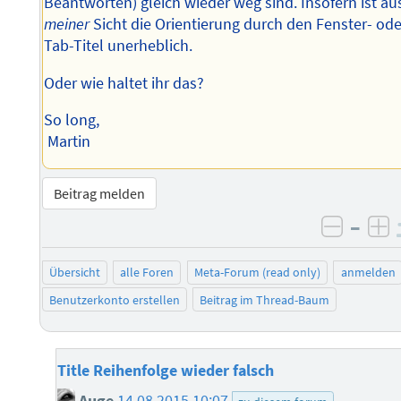
Beantworten) gleich wieder weg sind. Insofern ist au
meiner
Sicht die Orientierung durch den Fenster- ode
Tab-Titel unerheblich.
Oder wie haltet ihr das?
So long,
Martin
Beitrag melden
–
negati
po
Übersicht
alle Foren
Meta-Forum (read only)
anmelden
Benutzerkonto erstellen
Beitrag im Thread-Baum
Title Reihenfolge wieder falsch
Auge
14.08.2015 10:07