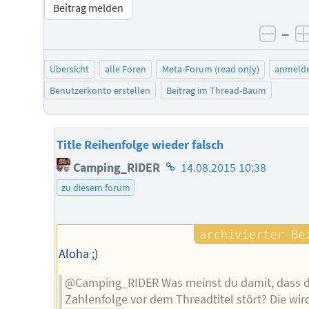
Beitrag melden
–
negat
Übersicht
alle Foren
Meta-Forum (read only)
anmeld
Benutzerkonto erstellen
Beitrag im Thread-Baum
Title Reihenfolge wieder falsch
Homepage
Camping_RIDER
14.08.2015 10:38
des
zu diesem forum
Autors
Aloha ;)
@Camping_RIDER Was meinst du damit, dass d
Zahlenfolge vor dem Threadtitel stört? Die wir