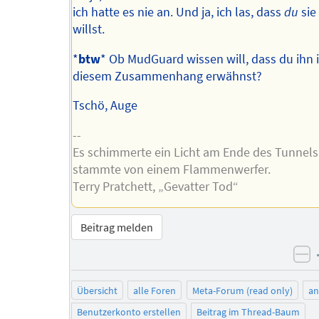
ich hatte es nie an. Und ja, ich las, dass
du
sie
willst.
*
btw
* Ob MudGuard wissen will, dass du ihn 
diesem Zusammenhang erwähnst?
Tschö, Auge
--
Es schimmerte ein Licht am Ende des Tunnels
stammte von einem Flammenwerfer.
Terry Pratchett, „Gevatter Tod“
Beitrag melden
ne
Übersicht
alle Foren
Meta-Forum (read only)
a
Benutzerkonto erstellen
Beitrag im Thread-Baum