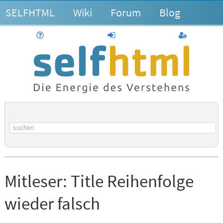
SELFHTML
Wiki
Forum
Blog
Hilfe
anmelden
Benutzerk
Suchbegriff
Mitleser:
Title Reihenfolge
wieder falsch