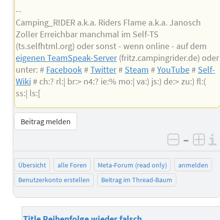
--
Camping_RIDER a.k.a. Riders Flame a.k.a. Janosch
Zoller Erreichbar manchmal im Self-TS
(ts.selfhtml.org) oder sonst - wenn online - auf dem
eigenen TeamSpeak-Server
(fritz.campingrider.de) oder
unter: #
Facebook
#
Twitter
#
Steam
#
YouTube
#
Self-
Wiki
# ch:? rl:| br:> n4:? ie:% mo:| va:) js:) de:> zu:) fl:(
ss:| ls:[
Beitrag melden
–
negativ 
posi
Übersicht
alle Foren
Meta-Forum (read only)
anmelden
Benutzerkonto erstellen
Beitrag im Thread-Baum
Title Reihenfolge wieder falsch