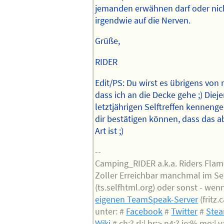
jemanden erwähnen darf oder nich
irgendwie auf die Nerven.
Grüße,
RIDER
Edit/PS: Du wirst es übrigens von
dass ich an die Decke gehe ;) Diej
letztjährigen Selftreffen kenneng
dir bestätigen können, dass das a
Art ist ;)
--
Camping_RIDER a.k.a. Riders Flam
Zoller Erreichbar manchmal im Se
(ts.selfhtml.org) oder sonst - wen
eigenen TeamSpeak-Server
(fritz
unter: #
Facebook
#
Twitter
#
Ste
Wiki
# ch:? rl:| br:> n4:? ie:% mo:| va: