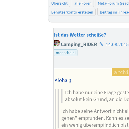
Übersicht
alle Foren
Meta-Forum (read
Benutzerkonto erstellen
Beitrag im Thre
Ist das Wetter scheiße?
Homepage
Camping_RIDER
14.08.2015
des
menschelei
Autors
Aloha ;)
Ich habe nur eine Frage gestel
absolut kein Grund, an die D
Ich habe seine Antwort nicht a
gehen" empfunden. Kann es se
ein wenig überempfindlich bist