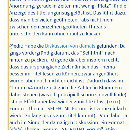
Anordnung, gerade in Zeiten mit wenig "Platz" für die
Anzeige des title, ungünstig gelöst ist. Das führt dazu,
dass man bei vielen geöffneten Tabs nicht mehr
zwischen den einzelnen geöffneten Threads
unterscheiden kann ohne drauf zu klicken.
@edit: Habe die
Diskussion von damals
gefunden. Da
gings vordergründig darum, das "Selfhtml" nach
hinten zu packen. Ich gebe dir aber insofern recht,
dass das ursprüngliche Ziel, nämlich das Thema
besser im Titel lesen zu können, zwar angenähert
wurde, aber noch nicht erreicht ist. Dadurch dass im
CForum v4 noch zusätzlich die Zahlen in Klammern
dabei stehen (was ich prinzipiell schon sinnvoll finde)
ist der Effekt aber fast wieder zunichte (das "(x/x/x)
Forum - Thema - SELFHTML Forum" ist vorne einfach
wieder zu lang bis es zum Titel kommt)... Von daher ja,
auch im Sinne der damaligen Diskussion, ein Format "
(x/x/x) Thema - Forum - SELFHTML Forum" ist in