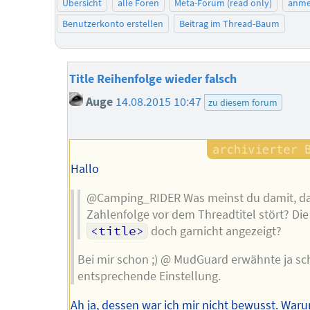
Übersicht
alle Foren
Meta-Forum (read only)
anme
Benutzerkonto erstellen
Beitrag im Thread-Baum
Title Reihenfolge wieder falsch
Auge
14.08.2015 10:47
zu diesem forum
Hallo
@Camping_RIDER Was meinst du damit, da
Zahlenfolge vor dem Threadtitel stört? Die
<title>
doch garnicht angezeigt?
Bei mir schon ;) @ MudGuard erwähnte ja sc
entsprechende Einstellung.
Ah ja, dessen war ich mir nicht bewusst. War