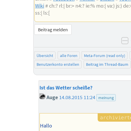
Wiki
# ch:? rl:| br:> n4:? ie:% mo:| va:) js:) de:>
ss:| ls:[
Beitrag melden
n
Übersicht
alle Foren
Meta-Forum (read only)
Benutzerkonto erstellen
Beitrag im Thread-Baum
Ist das Wetter scheiße?
Auge
14.08.2015 11:24
meinung
Hallo