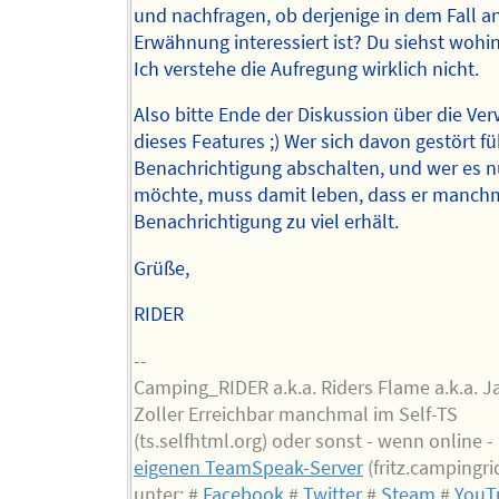
und nachfragen, ob derjenige in dem Fall an
Erwähnung interessiert ist? Du siehst wohin
Ich verstehe die Aufregung wirklich nicht.
Also bitte Ende der Diskussion über die V
dieses Features ;) Wer sich davon gestört füh
Benachrichtigung abschalten, und wer es 
möchte, muss damit leben, dass er manchm
Benachrichtigung zu viel erhält.
Grüße,
RIDER
--
Camping_RIDER a.k.a. Riders Flame a.k.a. 
Zoller Erreichbar manchmal im Self-TS
(ts.selfhtml.org) oder sonst - wenn online 
eigenen TeamSpeak-Server
(fritz.campingri
unter: #
Facebook
#
Twitter
#
Steam
#
YouT