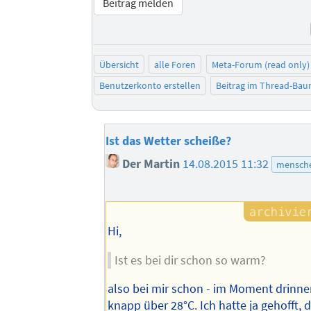
Beitrag melden
Übersicht
alle Foren
Meta-Forum (read only)
Benutzerkonto erstellen
Beitrag im Thread-Ba
Ist das Wetter scheiße?
Der Martin
14.08.2015 11:32
mensche
Hi,
Ist es bei dir schon so warm?
also bei mir schon - im Moment drinn
knapp über 28°C. Ich hatte ja gehofft, 