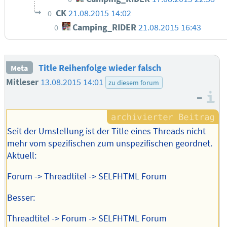
CK
21.08.2015 14:02
0
Camping_RIDER
21.08.2015 16:43
0
Title Reihenfolge wieder falsch
Meta
Mitleser
13.08.2015 14:01
zu diesem forum
–
I
Seit der Umstellung ist der Title eines Threads nicht
mehr vom spezifischen zum unspezifischen geordnet.
Aktuell:
Forum -> Threadtitel -> SELFHTML Forum
Besser:
Threadtitel -> Forum -> SELFHTML Forum