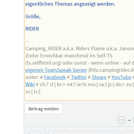
eigentlichen Themas angezeigt werden.
Grüße,
RIDER
--
Camping_RIDER a.k.a. Riders Flame a.k.a. Janos
Zoller Erreichbar manchmal im Self-TS
(ts.selfhtml.org) oder sonst - wenn online - auf
eigenen TeamSpeak-Server
(fritz.campingrider.d
unter: #
Facebook
#
Twitter
#
Steam
#
YouTube
Wiki
# ch:? rl:| br:> n4:? ie:% mo:| va:) js:) de:> zu:) 
ss:| ls:[
Beitrag melden
–
neg