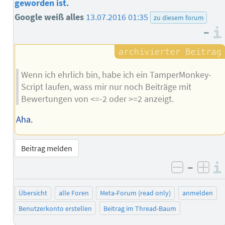
geworden ist.
Google weiß alles
13.07.2016 01:35
zu diesem forum
–
Wenn ich ehrlich bin, habe ich ein TamperMonkey-
Script laufen, wass mir nur noch Beiträge mit
Bewertungen von <=-2 oder >=2 anzeigt.
Aha.
Beitrag melden
–
negativ 
posi
Übersicht
alle Foren
Meta-Forum (read only)
anmelden
Benutzerkonto erstellen
Beitrag im Thread-Baum