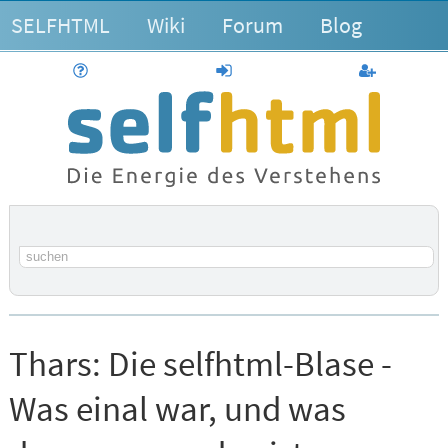
SELFHTML
Wiki
Forum
Blog
Hilfe
anmelden
Benutzerk
Suchbegriff
Thars:
Die selfhtml-Blase -
Was einal war, und was