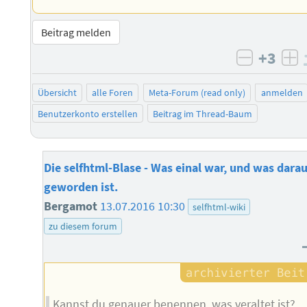
Beitrag melden
+3
negativ 
po
Übersicht
alle Foren
Meta-Forum (read only)
anmelden
Benutzerkonto erstellen
Beitrag im Thread-Baum
Die selfhtml-Blase - Was einal war, und was dara
geworden ist.
Bergamot
13.07.2016 10:30
selfhtml-wiki
zu diesem forum
Kannst du genauer benennen, was veraltet ist?