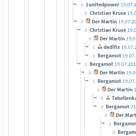
1unitedpower
19.07.
0
Christian Kruse
19.
0
Der Martin
19.07.2
0
Christian Kruse
19.
0
Der Martin
19.0
0
dedlfix
19.07.
1
Bergamot
19.07
1
Bergamot
19.07.201
2
Der Martin
19.0
0
Bergamot
19.07
1
Der Martin
1
Tabellenk
0
Bergamot
21
0
Der Mart
0
Bergamo
2
Berga
0