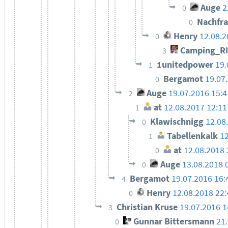
Auge
2
0
Nachfr
0
Henry
12.08.2
0
Camping_R
3
1unitedpower
19.
1
Bergamot
19.07
0
Auge
19.07.2016 15:
2
at
12.08.2017 12:11
1
Klawischnigg
12.08
0
Tabellenkalk
12
1
at
12.08.2018 
0
Auge
13.08.2018 
0
Bergamot
19.07.2016 16:
4
Henry
12.08.2018 22:
0
Christian Kruse
19.07.2016 1
3
Gunnar Bittersmann
21
0