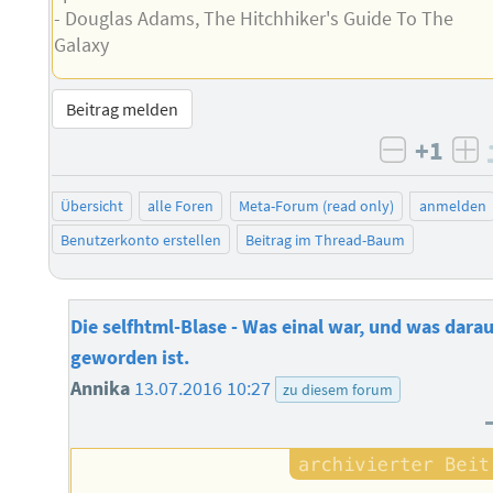
- Douglas Adams, The Hitchhiker's Guide To The
Galaxy
Beitrag melden
+1
negativ 
po
Übersicht
alle Foren
Meta-Forum (read only)
anmelden
Benutzerkonto erstellen
Beitrag im Thread-Baum
Die selfhtml-Blase - Was einal war, und was dara
geworden ist.
Annika
13.07.2016 10:27
zu diesem forum