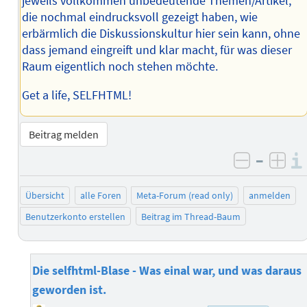
jeweils vollkommen unbedeutende Themen/Artikel,
die nochmal eindrucksvoll gezeigt haben, wie
erbärmlich die Diskussionskultur hier sein kann, ohne
dass jemand eingreift und klar macht, für was dieser
Raum eigentlich noch stehen möchte.
Get a life, SELFHTML!
Beitrag melden
–
negativ 
posi
Übersicht
alle Foren
Meta-Forum (read only)
anmelden
Benutzerkonto erstellen
Beitrag im Thread-Baum
Die selfhtml-Blase - Was einal war, und was daraus
geworden ist.