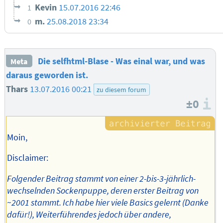
Kevin
15.07.2016 22:46
1
m.
25.08.2018 23:34
0
Die selfhtml-Blase - Was einal war, und was
Meta
daraus geworden ist.
Thars
13.07.2016 00:21
zu diesem forum
±0
I
Moin,
Disclaimer:
Folgender Beitrag stammt von einer 2-bis-3-jährlich-
wechselnden Sockenpuppe, deren erster Beitrag von
~2001 stammt. Ich habe hier viele Basics gelernt (Danke
dafür!), Weiterführendes jedoch über andere,