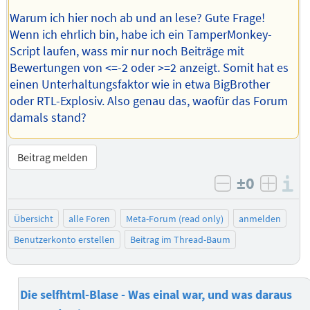
Warum ich hier noch ab und an lese? Gute Frage!
Wenn ich ehrlich bin, habe ich ein TamperMonkey-
Script laufen, wass mir nur noch Beiträge mit
Bewertungen von <=-2 oder >=2 anzeigt. Somit hat es
einen Unterhaltungsfaktor wie in etwa BigBrother
oder RTL-Explosiv. Also genau das, waofür das Forum
damals stand?
Beitrag melden
±0
I
negativ bew
posit
Übersicht
alle Foren
Meta-Forum (read only)
anmelden
Benutzerkonto erstellen
Beitrag im Thread-Baum
Die selfhtml-Blase - Was einal war, und was daraus