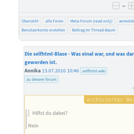
–
negat
Übersicht
alle Foren
Meta-Forum (read only)
anmeld
Benutzerkonto erstellen
Beitrag im Thread-Baum
Die selfhtml-Blase - Was einal war, und was da
geworden ist.
Annika
13.07.2016 10:46
selfhtml-wiki
zu diesem forum
Hilfst du dabei?
Nein