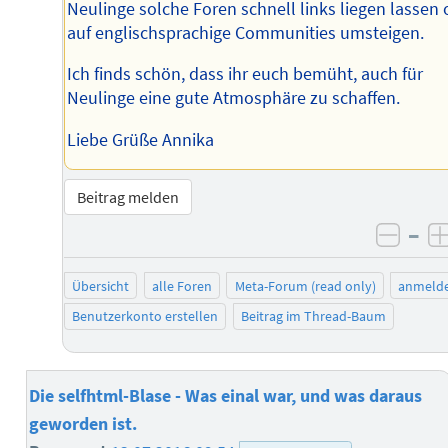
Neulinge solche Foren schnell links liegen lassen 
auf englischsprachige Communities umsteigen.
Ich finds schön, dass ihr euch bemüht, auch für
Neulinge eine gute Atmosphäre zu schaffen.
Liebe Grüße Annika
Beitrag melden
–
negat
Übersicht
alle Foren
Meta-Forum (read only)
anmeld
Benutzerkonto erstellen
Beitrag im Thread-Baum
Die selfhtml-Blase - Was einal war, und was daraus
geworden ist.