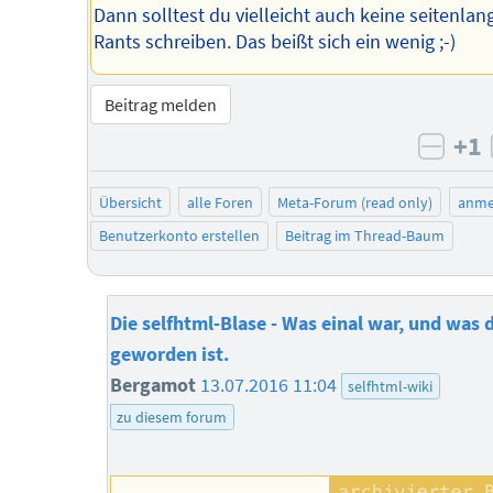
Dann solltest du vielleicht auch keine seitenlan
Rants schreiben. Das beißt sich ein wenig ;-)
Beitrag melden
+1
negat
Übersicht
alle Foren
Meta-Forum (read only)
anme
Benutzerkonto erstellen
Beitrag im Thread-Baum
Die selfhtml-Blase - Was einal war, und was 
geworden ist.
Bergamot
13.07.2016 11:04
selfhtml-wiki
zu diesem forum