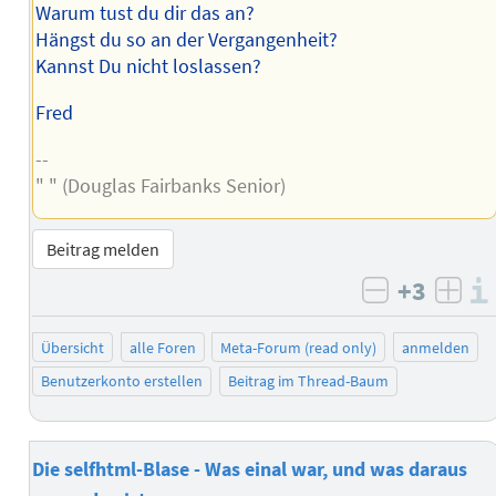
Warum tust du dir das an?
Hängst du so an der Vergangenheit?
Kannst Du nicht loslassen?
Fred
--
" " (Douglas Fairbanks Senior)
Beitrag melden
+3
negativ b
posi
Übersicht
alle Foren
Meta-Forum (read only)
anmelden
Benutzerkonto erstellen
Beitrag im Thread-Baum
Die selfhtml-Blase - Was einal war, und was daraus