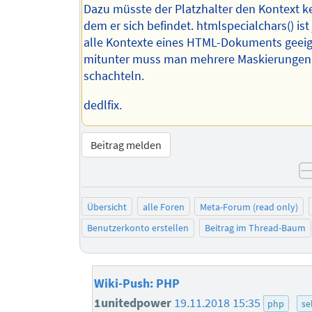
Dazu müsste der Platzhalter den Kontext k
dem er sich befindet. htmlspecialchars() ist 
alle Kontexte eines HTML-Dokuments geeig
mitunter muss man mehrere Maskierungen
schachteln.
dedlfix.
Beitrag melden
Übersicht
alle Foren
Meta-Forum (read only)
Benutzerkonto erstellen
Beitrag im Thread-Baum
Wiki-Push: PHP
1unitedpower
19.11.2018 15:35
php
se