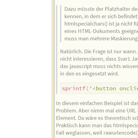
Dazu müsste der Platzhalter de
kennen, in dem er sich befindet
htmlspecialchars() ist ja nicht f
eines HTML-Dokuments geeigne
muss man mehrere Maskierunge
Natürlich. Die Frage ist nur wann.
nicht interessieren, dass $var1 Ja
das javascript muss nichts wisse
in den es eingesetzt wird.
sprintf
(
'<button oncli
In diesem einfachen Beispiel ist da
Problem. Aber nimm mal eine URL 
Element. Da wäre es theoretisch sc
Praktisch kann man das htmlspecia
Fall weglassen, weil rawurlencode(