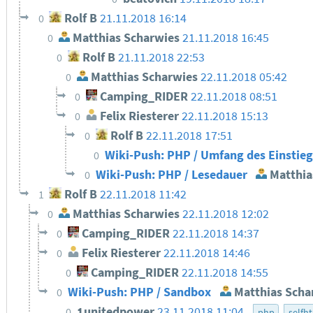
Rolf B
21.11.2018 16:14
0
Matthias Scharwies
21.11.2018 16:45
0
Rolf B
21.11.2018 22:53
0
Matthias Scharwies
22.11.2018 05:42
0
Camping_RIDER
22.11.2018 08:51
0
Felix Riesterer
22.11.2018 15:13
0
Rolf B
22.11.2018 17:51
0
Wiki-Push: PHP / Umfang des Einstie
0
Wiki-Push: PHP / Lesedauer
Matthia
0
Rolf B
22.11.2018 11:42
1
Matthias Scharwies
22.11.2018 12:02
0
Camping_RIDER
22.11.2018 14:37
0
Felix Riesterer
22.11.2018 14:46
0
Camping_RIDER
22.11.2018 14:55
0
Wiki-Push: PHP / Sandbox
Matthias Scha
0
1unitedpower
23.11.2018 11:04
0
php
selfh