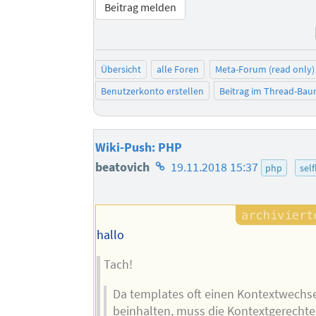
Beitrag melden
Übersicht
alle Foren
Meta-Forum (read only)
Benutzerkonto erstellen
Beitrag im Thread-Ba
Wiki-Push: PHP
Homepage
beatovich
19.11.2018 15:37
php
sel
des
Autors
hallo
Tach!
Da templates oft einen Kontextwechs
beinhalten, muss die Kontextgerechte