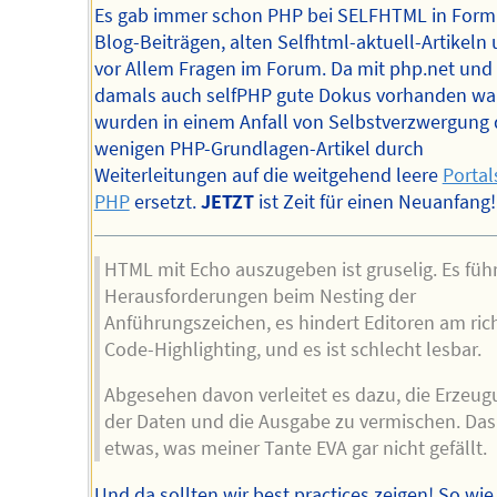
Es gab immer schon PHP bei SELFHTML in Form
Blog-Beiträgen, alten Selfhtml-aktuell-Artikeln
vor Allem Fragen im Forum. Da mit php.net und
damals auch selfPHP gute Dokus vorhanden wa
wurden in einem Anfall von Selbstverzwergung 
wenigen PHP-Grundlagen-Artikel durch
Weiterleitungen auf die weitgehend leere
Portal
PHP
ersetzt.
JETZT
ist Zeit für einen Neuanfang!
HTML mit Echo auszugeben ist gruselig. Es führ
Herausforderungen beim Nesting der
Anführungszeichen, es hindert Editoren am ric
Code-Highlighting, und es ist schlecht lesbar.
Abgesehen davon verleitet es dazu, die Erzeu
der Daten und die Ausgabe zu vermischen. Das 
etwas, was meiner Tante EVA gar nicht gefällt.
Und da sollten wir best practices zeigen! So wie