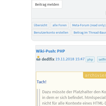
Beitrag melden
Übersicht
alle Foren
Meta-Forum (read only)
Benutzerkonto erstellen
Beitrag im Thread-Ba
Wiki-Push: PHP
dedlfix
19.11.2018 15:47
php
selfh
Tach!
Dazu müsste der Platzhalter den K
in dem er sich befindet. htmlspecialc
nicht für alle Kontexte eines HTM