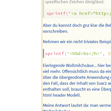
spezifischen Zeichen übriglässt.
sprintf
(
'<a href="http:
Aber du kannst doch gnz klar die B
vorschreiben.
Nehmen wir ein nicht triviales Beispi
sprintf
(
'<h%d>%s</h>'
,
$
Eierlegende Wollmilchsäue... hier b
viel mehr. Offensichtlich muss da ei
über die übergeodnete Anwendung ei
den Fall, dass der Inhalt von $var2 
enthalten soll, braucht es eine Üb
html header Modell.
Meine Antwort lautet da: man verme