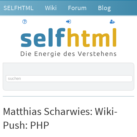
SELFHTML
Wiki
Forum
Blog
Hilfe
anmelden
Benutzerk
Suchbegriff
Matthias Scharwies:
Wiki-
Push: PHP