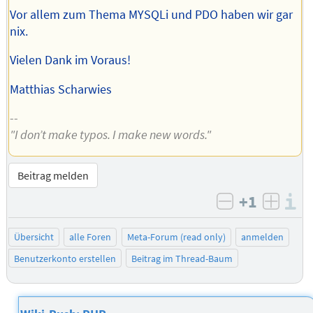
Vor allem zum Thema MYSQLi und PDO haben wir gar
nix.
Vielen Dank im Voraus!
Matthias Scharwies
--
"I don’t make typos. I make new words."
Beitrag melden
+1
I
negativ bew
posit
Übersicht
alle Foren
Meta-Forum (read only)
anmelden
Benutzerkonto erstellen
Beitrag im Thread-Baum