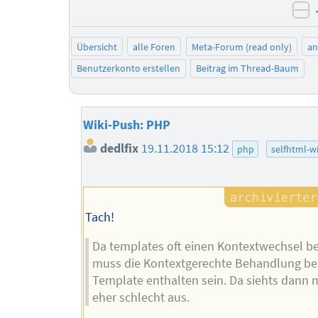
ne
Übersicht
alle Foren
Meta-Forum (read only)
a
Benutzerkonto erstellen
Beitrag im Thread-Baum
Wiki-Push: PHP
dedlfix
19.11.2018 15:12
php
selfhtml-wi
Tach!
Da templates oft einen Kontextwechsel be
muss die Kontextgerechte Behandlung ber
Template enthalten sein. Da siehts dann 
eher schlecht aus.