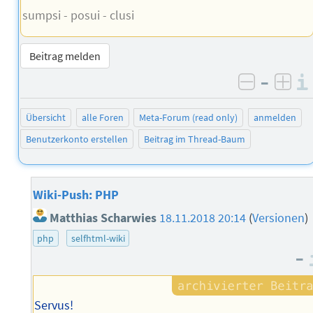
sumpsi - posui - clusi
Beitrag melden
–
negativ 
posi
Übersicht
alle Foren
Meta-Forum (read only)
anmelden
Benutzerkonto erstellen
Beitrag im Thread-Baum
Wiki-Push: PHP
Matthias Scharwies
18.11.2018 20:14
(
Versionen
)
php
selfhtml-wiki
–
Servus!