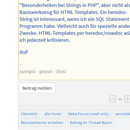
"Besonderheiten bei Strings in PHP", aber nicht al
Basiswerkzeug für HTML Templates. Ein heredoc-
String ist interessant, wenn ich ein SQL Statement
Programm habe. Vielleicht auch für spezielle ande
Zwecke. HTML-Templates per heredoc/nowdoc w
ich jederzeit kritisieren.
Rolf
--
sumpsi - posui - clusi
Beitrag melden
–
negat
Übersicht
alle Foren
Meta-Forum (read only)
anmeld
Benutzerkonto erstellen
Beitrag im Thread-Baum