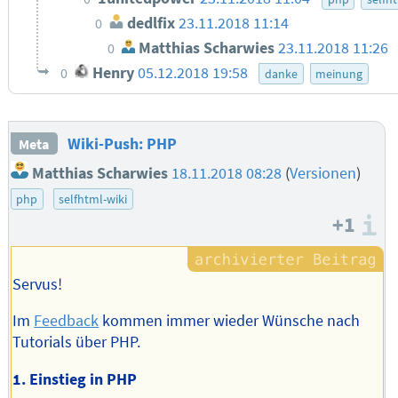
dedlfix
23.11.2018 11:14
0
Matthias Scharwies
23.11.2018 11:26
0
Henry
05.12.2018 19:58
0
danke
meinung
Wiki-Push: PHP
Meta
Matthias Scharwies
18.11.2018 08:28
(
Versionen
)
php
selfhtml-wiki
+1
I
Servus!
Im
Feedback
kommen immer wieder Wünsche nach
Tutorials über PHP.
1. Einstieg in PHP