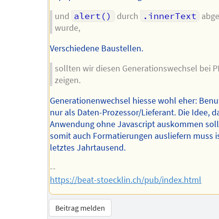
und
alert()
durch
.innerText
abge
wurde,
Verschiedene Baustellen.
sollten wir diesen Generationswechsel bei 
zeigen.
Generationenwechsel hiesse wohl eher: Ben
nur als Daten-Prozessor/Lieferant. Die Idee, d
Anwendung ohne Javascript auskommen soll
somit auch Formatierungen ausliefern muss is
letztes Jahrtausend.
--
https://beat-stoecklin.ch/pub/index.html
Beitrag melden