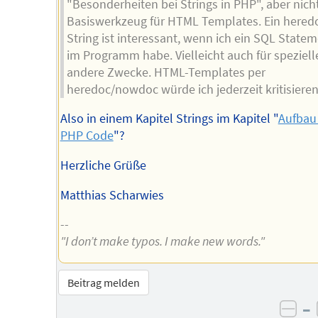
"Besonderheiten bei Strings in PHP", aber nicht
Basiswerkzeug für HTML Templates. Ein hered
String ist interessant, wenn ich ein SQL State
im Programm habe. Vielleicht auch für speziell
andere Zwecke. HTML-Templates per
heredoc/nowdoc würde ich jederzeit kritisieren
Also in einem Kapitel Strings im Kapitel "
Aufbau
PHP Code
"?
Herzliche Grüße
Matthias Scharwies
--
"I don’t make typos. I make new words."
Beitrag melden
–
neg