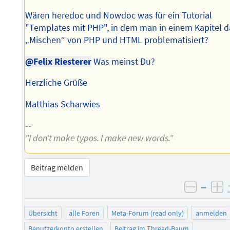
Wären heredoc und Nowdoc was für ein Tutorial
"Templates mit PHP", in dem man in einem Kapitel d
„Mischen“ von PHP und HTML problematisiert?
@Felix Riesterer
Was meinst Du?
Herzliche Grüße
Matthias Scharwies
--
"I don’t make typos. I make new words."
Beitrag melden
–
negati
po
Übersicht
alle Foren
Meta-Forum (read only)
anmelden
Benutzerkonto erstellen
Beitrag im Thread-Baum