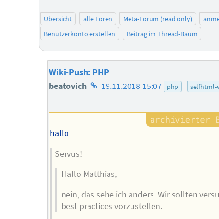
Übersicht
alle Foren
Meta-Forum (read only)
anme
Benutzerkonto erstellen
Beitrag im Thread-Baum
Wiki-Push: PHP
Homepage
beatovich
19.11.2018 15:07
php
selfhtml-
des
Autors
hallo
Servus!
Hallo Matthias,
nein, das sehe ich anders. Wir sollten vers
best practices vorzustellen.