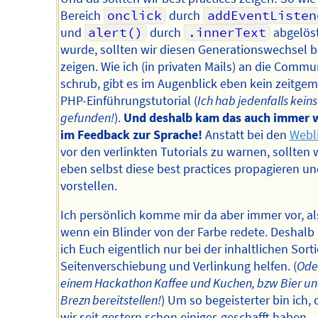
Bereich
onclick
durch
addEventListen
und
alert()
durch
.innerText
abgelös
wurde, sollten wir diesen Generationswechsel 
zeigen. Wie ich (in privaten Mails) an die Commu
schrub, gibt es im Augenblick eben kein zeitge
PHP-Einführungstutorial (
Ich hab jedenfalls keins
gefunden!
).
Und deshalb kam das auch immer 
im Feedback zur Sprache!
Anstatt bei den
Webl
vor den verlinkten Tutorials zu warnen, sollten 
eben selbst diese best practices propagieren un
vorstellen.
Ich persönlich komme mir da aber immer vor, al
wenn ein Blinder von der Farbe redete. Deshalb
ich Euch eigentlich nur bei der inhaltlichen Sort
Seitenverschiebung und Verlinkung helfen. (
Ode
einem Hackathon Kaffee und Kuchen, bzw Bier u
Brezn bereitstellen!
) Um so begeisterter bin ich, 
wir seit gestern schon einiges geschafft haben.