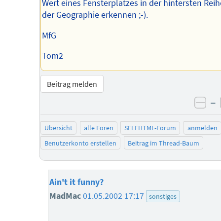
Wert eines Fensterplatzes in der hintersten Reih
der Geographie erkennen ;-).
MfG
Tom2
Beitrag melden
–
neg
Übersicht
alle Foren
SELFHTML-Forum
anmelden
Benutzerkonto erstellen
Beitrag im Thread-Baum
Ain't it funny?
MadMac
01.05.2002 17:17
sonstiges