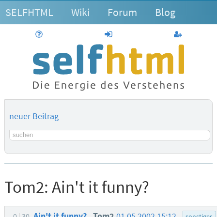
SELFHTML
Wiki
Forum
Blog
Hilfe
anmelden
Benutzerk
neuer Beitrag
Suchbegriff
Tom2:
Ain't it funny?
Ain't it funny?
Tom2
01.05.2002 15:12
0
30
sonstiges