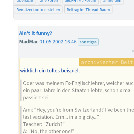
Übersicht
alle Foren
SELFHTML-Forum
anmelden
Benutzerkonto erstellen
Beitrag im Thread-Baum
Ain't it funny?
MadMac
01.05.2002 16:46
sonstiges
wirklich ein tolles beispiel.
Oder was meinem Ex-Englischlehrer, welcher auc
ein paar Jahre in den Staaten lebte, schon x mal
passiert sei:
Ami: "Hey, you're from Switzerland? I've been the
last vaciation. Erm... in a big city..."
Teacher: "Zurich?"
A: "No, the other one!"