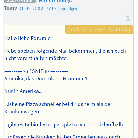
Tom2
01.05.2002 15:12
sonstiges
–
I
Hallo liebe Forumler
Habe soeben folgende Mail bekommen, die ich euch
nicht vorenthalten möchte:
---------->8 *SNIP 8<----------
Amerika, das Dummland Nummer 1
Nur in Amerika...
...ist eine Pizza schneller bei dir daheim als der
Krankenwagen.
...gibt es Behindertenparkplätze vor der Eislaufhalle.
...müssen die Kranken in den Drogerien ganz nach