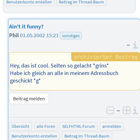
Benutzerkonto erstellen
Beitrag im Thread-Baum
Ain't it funny?
Phil
01.05.2002 15:21
sonstiges
–
Hey, das ist cool. Selten so gelacht *grins*
Habe ich gleich an alle in meinem Adressbuch
geschickt *g*
Beitrag melden
–
negativ 
posi
Übersicht
alle Foren
SELFHTML-Forum
anmelden
Benutzerkonto erstellen
Beitrag im Thread-Baum