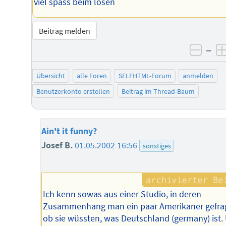
viel spass beim lösen
Beitrag melden
–
negat
Übersicht
alle Foren
SELFHTML-Forum
anmelden
Benutzerkonto erstellen
Beitrag im Thread-Baum
Ain't it funny?
Josef B.
01.05.2002 16:56
sonstiges
Ich kenn sowas aus einer Studio, in deren
Zusammenhang man ein paar Amerikaner gefrag
ob sie wüssten, was Deutschland (germany) ist.