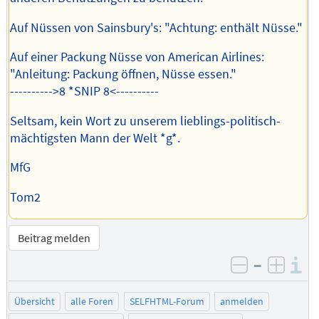
Auf Nüssen von Sainsbury's: "Achtung: enthält Nüsse."
Auf einer Packung Nüsse von American Airlines:
"Anleitung: Packung öffnen, Nüsse essen."
---------->8 *SNIP 8<----------
Seltsam, kein Wort zu unserem lieblings-politisch-
mächtigsten Mann der Welt *g*.
MfG
Tom2
Beitrag melden
–
I
negativ be
posit
Übersicht
alle Foren
SELFHTML-Forum
anmelden