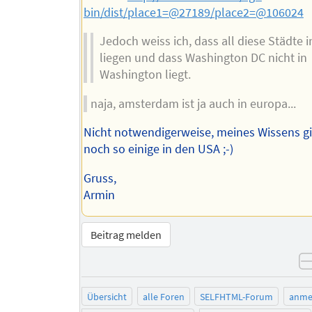
bin/dist/place1=@27189/place2=@106024
Jedoch weiss ich, dass all diese Städte 
liegen und dass Washington DC nicht in
Washington liegt.
naja, amsterdam ist ja auch in europa...
Nicht notwendigerweise, meines Wissens gi
noch so einige in den USA ;-)
Gruss,
Armin
Beitrag melden
Übersicht
alle Foren
SELFHTML-Forum
anme