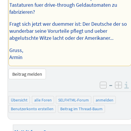
Tastaturen fuer drive-through Geldautomaten zu
fabrizieren?
Fragt sich jetzt wer duemmer ist: Der Deutsche der so
wunderbar seine Vorurteile pflegt und ueber
abgelutschte Witze lacht oder der Amerikaner...
Gruss,
Armin
Beitrag melden
–
negativ 
posi
Übersicht
alle Foren
SELFHTML-Forum
anmelden
Benutzerkonto erstellen
Beitrag im Thread-Baum