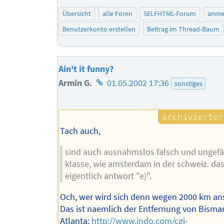
Übersicht
alle Foren
SELFHTML-Forum
anme
Benutzerkonto erstellen
Beitrag im Thread-Baum
Ain't it funny?
Homepage
Armin G.
01.05.2002 17:36
sonstiges
des
Autors
Tach auch,
sind auch ausnahmslos falsch und ungefä
klasse, wie amsterdam in der schweiz. das
eigentlich antwort "e)".
Och, wer wird sich denn wegen 2000 km an
Das ist naemlich der Entfernung von Bisma
Atlanta:
http://www.indo.com/cgi-