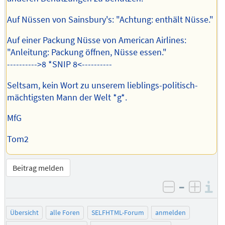
Auf Nüssen von Sainsbury's: "Achtung: enthält Nüsse."
Auf einer Packung Nüsse von American Airlines:
"Anleitung: Packung öffnen, Nüsse essen."
---------->8 *SNIP 8<----------
Seltsam, kein Wort zu unserem lieblings-politisch-
mächtigsten Mann der Welt *g*.
MfG
Tom2
Beitrag melden
–
I
negativ be
posit
Übersicht
alle Foren
SELFHTML-Forum
anmelden