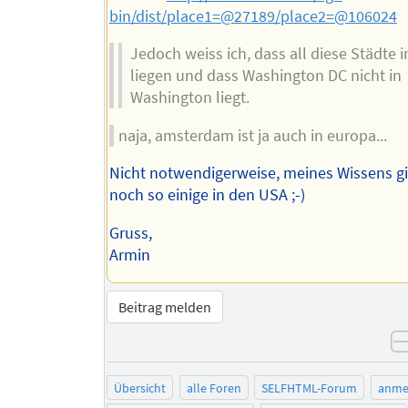
bin/dist/place1=@27189/place2=@106024
Jedoch weiss ich, dass all diese Städte 
liegen und dass Washington DC nicht in
Washington liegt.
naja, amsterdam ist ja auch in europa...
Nicht notwendigerweise, meines Wissens gi
noch so einige in den USA ;-)
Gruss,
Armin
Beitrag melden
Übersicht
alle Foren
SELFHTML-Forum
anme