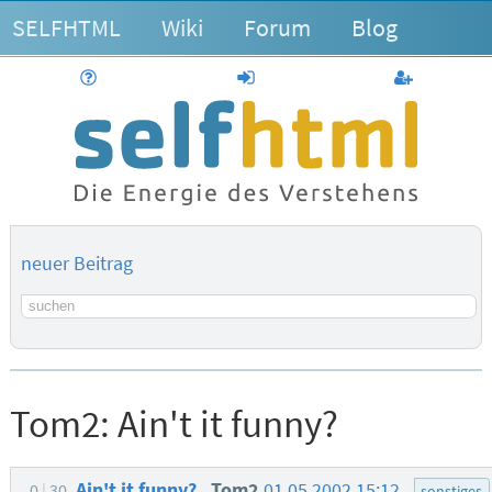
SELFHTML
Wiki
Forum
Blog
Hilfe
anmelden
Benutzerk
neuer Beitrag
Suchbegriff
Tom2:
Ain't it funny?
Ain't it funny?
Tom2
01.05.2002 15:12
0
30
sonstiges