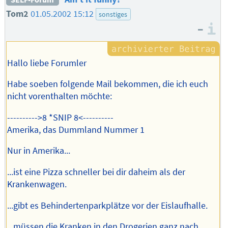
Tom2
01.05.2002 15:12
sonstiges
–
I
Hallo liebe Forumler
Habe soeben folgende Mail bekommen, die ich euch
nicht vorenthalten möchte:
---------->8 *SNIP 8<----------
Amerika, das Dummland Nummer 1
Nur in Amerika...
...ist eine Pizza schneller bei dir daheim als der
Krankenwagen.
...gibt es Behindertenparkplätze vor der Eislaufhalle.
...müssen die Kranken in den Drogerien ganz nach