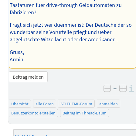
Tastaturen fuer drive-through Geldautomaten zu
fabrizieren?
Fragt sich jetzt wer duemmer ist: Der Deutsche der so
wunderbar seine Vorurteile pflegt und ueber
abgelutschte Witze lacht oder der Amerikaner...
Gruss,
Armin
Beitrag melden
–
negativ 
posi
Übersicht
alle Foren
SELFHTML-Forum
anmelden
Benutzerkonto erstellen
Beitrag im Thread-Baum