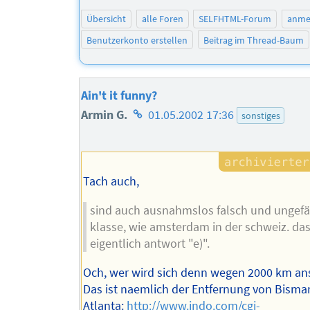
Übersicht
alle Foren
SELFHTML-Forum
anme
Benutzerkonto erstellen
Beitrag im Thread-Baum
Ain't it funny?
Homepage
Armin G.
01.05.2002 17:36
sonstiges
des
Autors
Tach auch,
sind auch ausnahmslos falsch und ungefä
klasse, wie amsterdam in der schweiz. das
eigentlich antwort "e)".
Och, wer wird sich denn wegen 2000 km an
Das ist naemlich der Entfernung von Bisma
Atlanta:
http://www.indo.com/cgi-