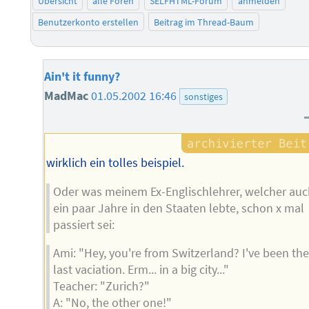
Übersicht
alle Foren
SELFHTML-Forum
anmelden
Benutzerkonto erstellen
Beitrag im Thread-Baum
Ain't it funny?
MadMac
01.05.2002 16:46
sonstiges
wirklich ein tolles beispiel.
Oder was meinem Ex-Englischlehrer, welcher auc
ein paar Jahre in den Staaten lebte, schon x mal
passiert sei:
Ami: "Hey, you're from Switzerland? I've been the
last vaciation. Erm... in a big city..."
Teacher: "Zurich?"
A: "No, the other one!"