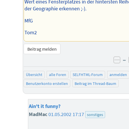
Wert eines Fensterplatzes in der hintersten Reih
der Geographie erkennen ;-).
MfG
Tom2
Beitrag melden
–
neg
Übersicht
alle Foren
SELFHTML-Forum
anmelden
Benutzerkonto erstellen
Beitrag im Thread-Baum
Ain't it funny?
MadMac
01.05.2002 17:17
sonstiges