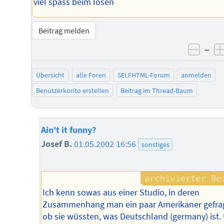
viel spass beim lösen
Beitrag melden
–
negat
Übersicht
alle Foren
SELFHTML-Forum
anmelden
Benutzerkonto erstellen
Beitrag im Thread-Baum
Ain't it funny?
Josef B.
01.05.2002 16:56
sonstiges
Ich kenn sowas aus einer Studio, in deren
Zusammenhang man ein paar Amerikaner gefrag
ob sie wüssten, was Deutschland (germany) ist.