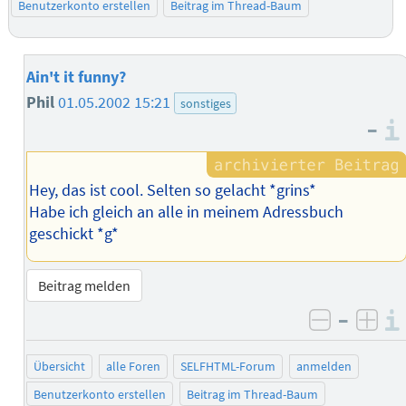
Benutzerkonto erstellen
Beitrag im Thread-Baum
Ain't it funny?
Phil
01.05.2002 15:21
sonstiges
–
Hey, das ist cool. Selten so gelacht *grins*
Habe ich gleich an alle in meinem Adressbuch
geschickt *g*
Beitrag melden
–
negativ 
posi
Übersicht
alle Foren
SELFHTML-Forum
anmelden
Benutzerkonto erstellen
Beitrag im Thread-Baum