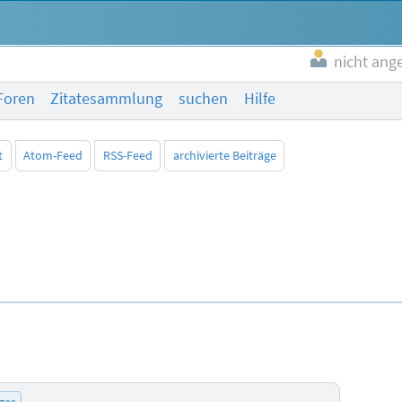
nicht ang
Foren
Zitatesammlung
suchen
Hilfe
t
Atom-Feed
RSS-Feed
archivierte Beiträge
ges