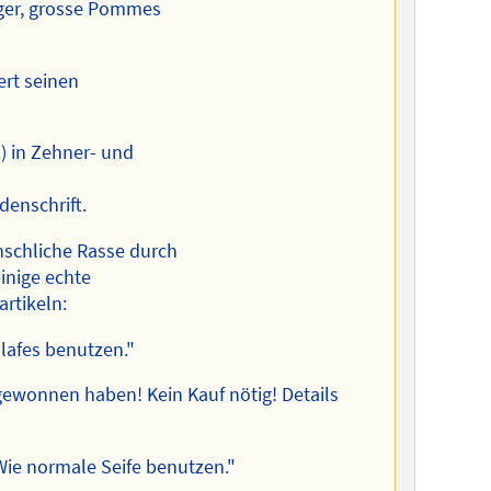
rger, grosse Pommes
gert seinen
) in Zehner- und
enschrift.
nschliche Rasse durch
einige echte
rtikeln:
lafes benutzen."
 gewonnen haben! Kein Kauf nötig! Details
 Wie normale Seife benutzen."