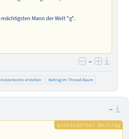
h-mächtigsten Mann der Welt *g*.
–
Informa
negativ bewerten
positiv bewe
nutzerkonto erstellen
Beitrag im Thread-Baum
–
Info