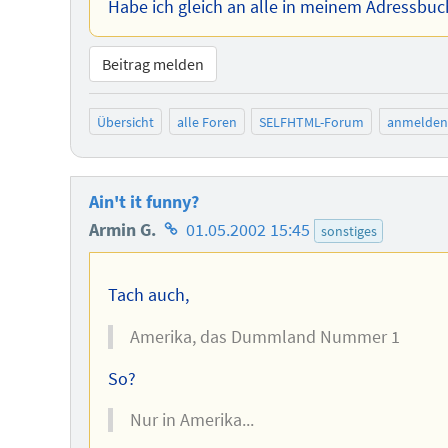
Habe ich gleich an alle in meinem Adressbuc
Beitrag melden
Übersicht
alle Foren
SELFHTML-Forum
anmelden
Ain't it funny?
Homepage
Armin G.
01.05.2002 15:45
sonstiges
des
Autors
Tach auch,
Amerika, das Dummland Nummer 1
So?
Nur in Amerika...