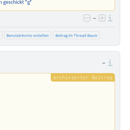
h geschickt *g*
–
Info
negativ bewer
positiv b
Benutzerkonto erstellen
Beitrag im Thread-Baum
–
Info