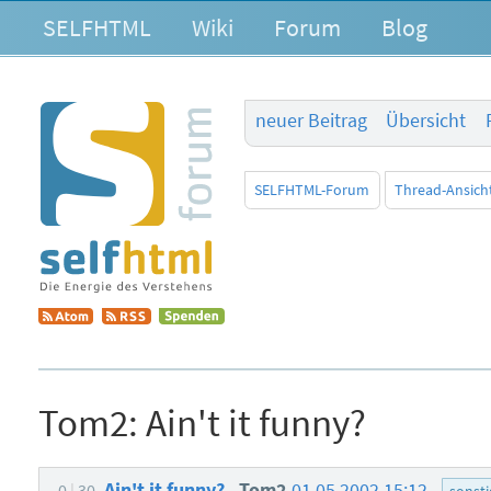
SELFHTML
Wiki
Forum
Blog
neuer Beitrag
Übersicht
SELFHTML-Forum
Thread-Ansich
Tom2:
Ain't it funny?
Ain't it funny?
Tom2
01.05.2002 15:12
0
30
sonsti