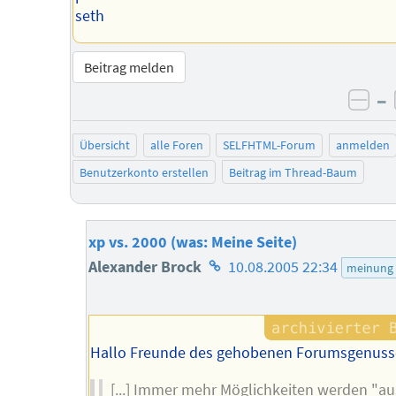
seth
Beitrag melden
–
neg
Übersicht
alle Foren
SELFHTML-Forum
anmelden
Benutzerkonto erstellen
Beitrag im Thread-Baum
xp vs. 2000 (was: Meine Seite)
Homepage
Alexander Brock
10.08.2005 22:34
meinung
des
Autors
Hallo Freunde des gehobenen Forumsgenuss
[...] Immer mehr Möglichkeiten werden "au