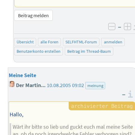
Beitrag melden
–
negati
po
Übersicht
alle Foren
SELFHTML-Forum
anmelden
Benutzerkonto erstellen
Beitrag im Thread-Baum
Meine Seite
Der Martin...
10.08.2005 09:02
meinung
–
Hallo,
Wärt ihr bitte so lieb und guckt euch mal meine Seite
an, ob da noch irgendwelche Fehler verborgen sind?