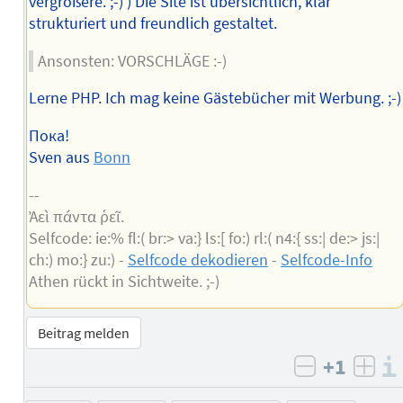
vergrößere. ;-) ) Die Site ist übersichtlich, klar
strukturiert und freundlich gestaltet.
Ansonsten: VORSCHLÄGE :-)
Lerne PHP. Ich mag keine Gästebücher mit Werbung. ;-)
Пока!
Sven aus
Bonn
--
Ἀεὶ πάντα ῥεῖ.
Selfcode: ie:% fl:( br:> va:} ls:[ fo:) rl:( n4:{ ss:| de:> js:|
ch:) mo:} zu:) -
Selfcode dekodieren
-
Selfcode-Info
Athen rückt in Sichtweite. ;-)
Beitrag melden
+1
negativ b
posi