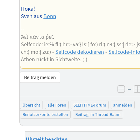
Пока!
Sven aus
Bonn
--
Ἀεὶ πάντα ῥεῖ.
Selfcode: ie:% fl:( br:> va:} ls:[ fo:) rl:( n4:{ ss:| de:> js
ch:) mo:} zu:) -
Selfcode dekodieren
-
Selfcode-Inf
Athen rückt in Sichtweite. ;-)
Beitrag melden
–
negat
Übersicht
alle Foren
SELFHTML-Forum
anmelden
Benutzerkonto erstellen
Beitrag im Thread-Baum
Uhrzeit beachten