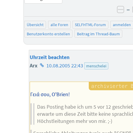
–
neg
Übersicht
alle Foren
SELFHTML-Forum
anmelden
Benutzerkonto erstellen
Beitrag im Thread-Baum
Uhrzeit beachten
Homepage
Arx
10.08.2005 22:43
menschelei
des
Autors
Γειά σου, O'Brien!
Das Posting habe ich um 5 vor 12 geschrie
erwarte um diese Zeit bitte keine sprachli
Höchstleitungen mehr von mir. ;-)