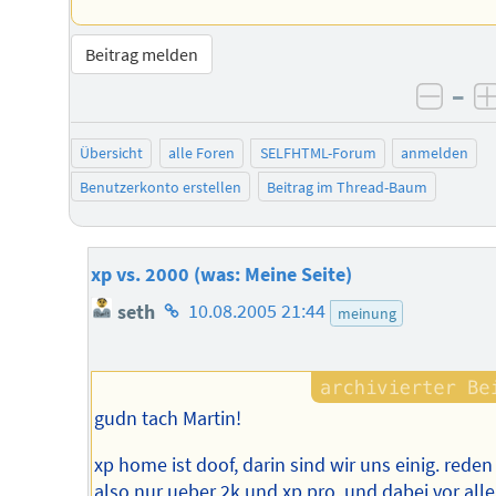
Beitrag melden
–
negat
Übersicht
alle Foren
SELFHTML-Forum
anmelden
Benutzerkonto erstellen
Beitrag im Thread-Baum
xp vs. 2000 (was: Meine Seite)
Homepage
seth
10.08.2005 21:44
meinung
des
Autors
gudn tach Martin!
xp home ist doof, darin sind wir uns einig. reden
also nur ueber 2k und xp pro, und dabei vor all