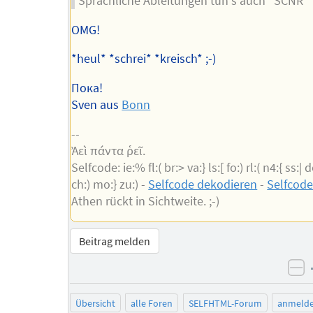
Sprachliche Ableitungen tun's auch *SCNR*
OMG!
*heul* *schrei* *kreisch* ;-)
Пока!
Sven aus
Bonn
--
Ἀεὶ πάντα ῥεῖ.
Selfcode: ie:% fl:( br:> va:} ls:[ fo:) rl:( n4:{ ss:| d
ch:) mo:} zu:) -
Selfcode dekodieren
-
Selfcode
Athen rückt in Sichtweite. ;-)
Beitrag melden
ne
Übersicht
alle Foren
SELFHTML-Forum
anmeld