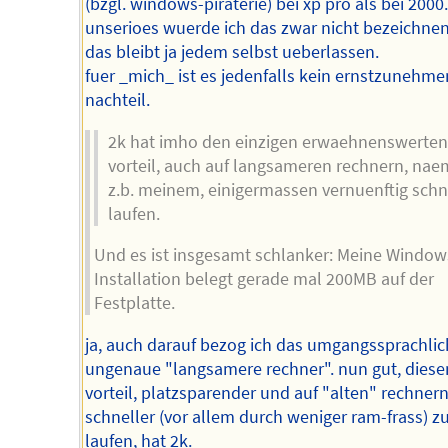
(bzgl. windows-piraterie) bei xp pro als bei 2000.
unserioes wuerde ich das zwar nicht bezeichnen
das bleibt ja jedem selbst ueberlassen.
fuer _mich_ ist es jedenfalls kein ernstzunehm
nachteil.
2k hat imho den einzigen erwaehnenswerten
vorteil, auch auf langsameren rechnern, nae
z.b. meinem, einigermassen vernuenftig schn
laufen.
Und es ist insgesamt schlanker: Meine Window
Installation belegt gerade mal 200MB auf der
Festplatte.
ja, auch darauf bezog ich das umgangssprachlic
ungenaue "langsamere rechner". nun gut, diese
vorteil, platzsparender und auf "alten" rechner
schneller (vor allem durch weniger ram-frass) z
laufen, hat 2k.