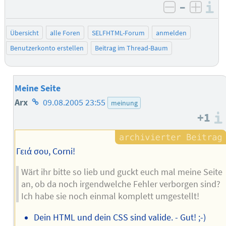
–
I
negativ be
posit
Übersicht
alle Foren
SELFHTML-Forum
anmelden
Benutzerkonto erstellen
Beitrag im Thread-Baum
Meine Seite
Homepage
Arx
09.08.2005 23:55
meinung
+1
des
Autors
Γειά σου, Corni!
Wärt ihr bitte so lieb und guckt euch mal meine Seite
an, ob da noch irgendwelche Fehler verborgen sind?
Ich habe sie noch einmal komplett umgestellt!
Dein HTML und dein CSS sind valide. - Gut! ;-)