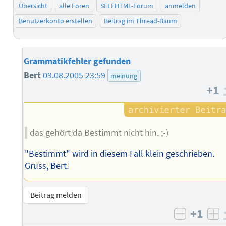
Übersicht
alle Foren
SELFHTML-Forum
anmelden
Benutzerkonto erstellen
Beitrag im Thread-Baum
Grammatikfehler gefunden
Bert
09.08.2005 23:59
meinung
+1
das gehört da Bestimmt nicht hin. ;-)
"Bestimmt" wird in diesem Fall klein geschrieben.
Gruss, Bert.
Beitrag melden
+1
negativ 
po