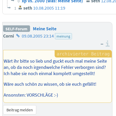
xp vs. 2000 (was: Meine Seite)
seth
12.08.2
0
seth
10.08.2005 11:19
1
Meine Seite
SELF-Forum
Homepage
Corni
09.08.2005 23:14
meinung
–
des
I
Autors
Wärt ihr bitte so lieb und guckt euch mal meine Seite
an, ob da noch irgendwelche Fehler verborgen sind?
Ich habe sie noch einmal komplett umgestellt!
Wäre auch schön zu wissen, ob sie euch gefällt!
Ansonsten: VORSCHLÄGE :-)
Beitrag melden