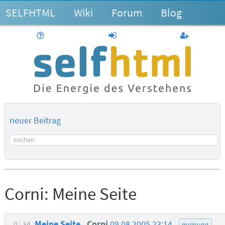
SELFHTML
Wiki
Forum
Blog
Hilfe
anmelden
Benutzerk
neuer Beitrag
Suchbegriff
Corni:
Meine Seite
Meine Seite
Corni
09.08.2005 23:14
0
34
meinung