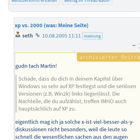
Benutzerkonto erstellen
Beitrag im Thread-Baum
xp vs. 2000 (was: Meine Seite)
Homepage
seth
10.08.2005 11:11
meinung
des
–
Autors
gudn tach Martin!
Schade, dass du dich in deinem Kapitel über
Windows so sehr auf XP festlegst und die seriösen
Versionen (z.B. Win2k) links liegenlässt. Die
Nachteile, die du aufzählst, treffen IMHO auch
hauptsächlich auf XP zu.
eigentlich mag ich ja solche x-ist-viel-besser-als-y-
diskussionen nicht besonders, weil die leute so
schnell die wesentlichen sachen aus den augen