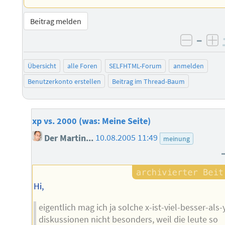
Beitrag melden
–
negati
po
Übersicht
alle Foren
SELFHTML-Forum
anmelden
Benutzerkonto erstellen
Beitrag im Thread-Baum
xp vs. 2000 (was: Meine Seite)
Der Martin...
10.08.2005 11:49
meinung
Hi,
eigentlich mag ich ja solche x-ist-viel-besser-als-
diskussionen nicht besonders, weil die leute so