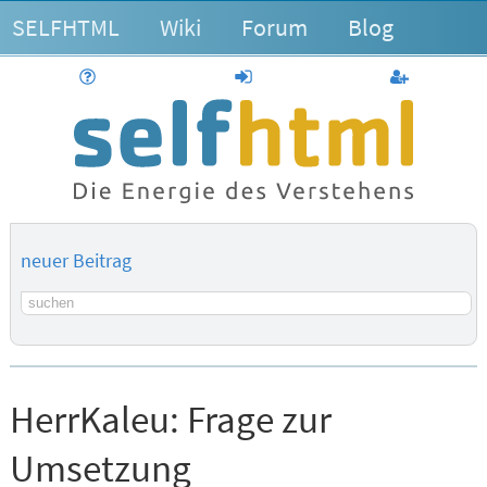
SELFHTML
Wiki
Forum
Blog
Hilfe
anmelden
Benutzerk
neuer Beitrag
Suchbegriff
HerrKaleu:
Frage zur
Umsetzung