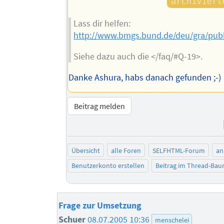
Lass dir helfen:
http://www.bmgs.bund.de/deu/gra/pub
Siehe dazu auch die </faq/#Q-19>.
Danke Ashura, habs danach gefunden ;-)
Beitrag melden
Übersicht
alle Foren
SELFHTML-Forum
an
Benutzerkonto erstellen
Beitrag im Thread-Ba
Frage zur Umsetzung
Schuer
08.07.2005 10:36
menschelei