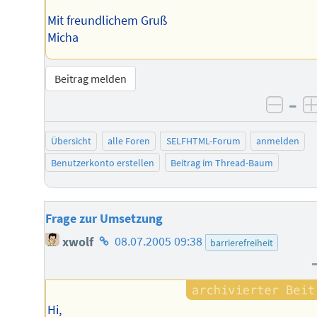
Mit freundlichem Gruß
Micha
Beitrag melden
–
negat
Übersicht
alle Foren
SELFHTML-Forum
anmelden
Benutzerkonto erstellen
Beitrag im Thread-Baum
Frage zur Umsetzung
Homepage
xwolf
08.07.2005 09:38
barrierefreiheit
des
Autors
Hi,