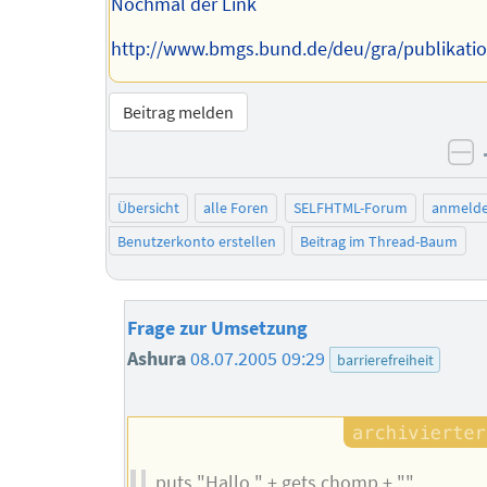
Nochmal der Link
http://www.bmgs.bund.de/deu/gra/publikati
Beitrag melden
ne
Übersicht
alle Foren
SELFHTML-Forum
anmeld
Benutzerkonto erstellen
Beitrag im Thread-Baum
Frage zur Umsetzung
Ashura
08.07.2005 09:29
barrierefreiheit
puts "Hallo " + gets.chomp + "."