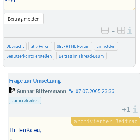
Ahoi.
Beitrag melden
–
I
negativ be
posit
Übersicht
alle Foren
SELFHTML-Forum
anmelden
Benutzerkonto erstellen
Beitrag im Thread-Baum
Frage zur Umsetzung
Homepage
Gunnar Bittersmann
07.07.2005 23:36
des
barrierefreiheit
Autors
+1
Hi HerrKaleu,