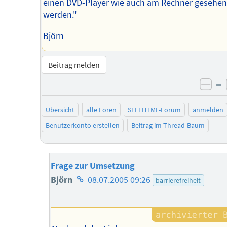
einen DVD-Player wie auch am Rechner gesehen
werden."
Björn
Beitrag melden
–
neg
Übersicht
alle Foren
SELFHTML-Forum
anmelden
Benutzerkonto erstellen
Beitrag im Thread-Baum
Frage zur Umsetzung
Homepage
Björn
08.07.2005 09:26
barrierefreiheit
des
Autors