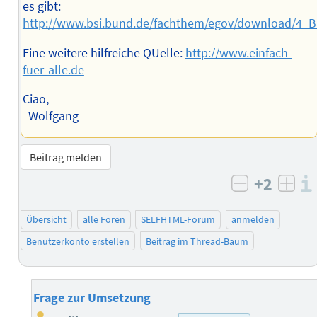
es gibt:
http://www.bsi.bund.de/fachthem/egov/download/4_Ba
Eine weitere hilfreiche QUelle:
http://www.einfach-
fuer-alle.de
Ciao,
Wolfgang
Beitrag melden
+2
negativ b
posi
Übersicht
alle Foren
SELFHTML-Forum
anmelden
Benutzerkonto erstellen
Beitrag im Thread-Baum
Frage zur Umsetzung