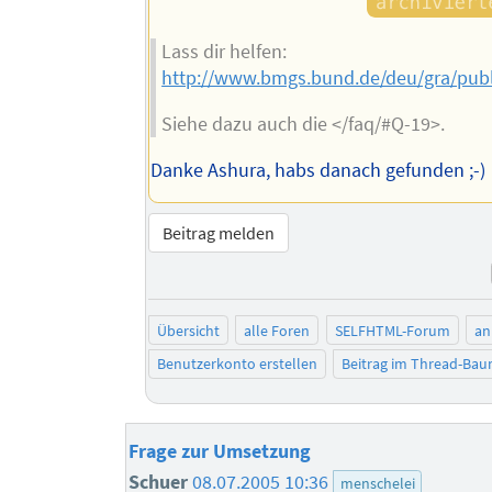
Lass dir helfen:
http://www.bmgs.bund.de/deu/gra/pub
Siehe dazu auch die </faq/#Q-19>.
Danke Ashura, habs danach gefunden ;-)
Beitrag melden
Übersicht
alle Foren
SELFHTML-Forum
an
Benutzerkonto erstellen
Beitrag im Thread-Ba
Frage zur Umsetzung
Schuer
08.07.2005 10:36
menschelei