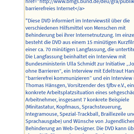
href="http://www.bmgs.bund.de/deu/gra/publi
barrierefreies Internet</a>
"Diese DVD informiert im Interviewstil über die
verschiedenen Hilfsmittel von Menschen mit
Behinderung bei ihrer Internetnutzung. Im einz
besteht die DVD aus einem 15 minütigen Kurzfi
einer ca. 70 minütigen Langfassung, die untertitel
Die Langfassung beinhaltet ein Interview mit
Bundesministerin Ulla Schmidt zur Initiative „J
ohne Barrieren“, ein Interview mit Edeltraut Han
“barrierefrei kommunizieren” und ein Interview 
Thomas Hänsgen, Vorsitzender des tjfbv e.V., ein
konkrete Arbeitsplatzsituation eines sehgeschä
Arbeitnehmer, insgesamt 7 konkrete Beispiele
(Minitastatur, Kopfmaus, Sprachsteuerung,
Integramouse, Spezial-Trackball, Braillezeile un
Sprachausgabe) und Wünsche von Jugendlichen
Behinderung an Web-Designer. Die DVD kann üb