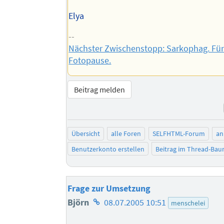
Elya
--
Nächster Zwischenstopp: Sarkophag. Fü
Fotopause.
Beitrag melden
Übersicht
alle Foren
SELFHTML-Forum
an
Benutzerkonto erstellen
Beitrag im Thread-Ba
Frage zur Umsetzung
Homepage
Björn
08.07.2005 10:51
menschelei
des