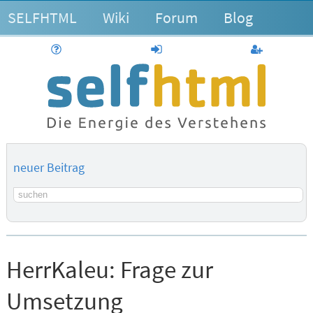
SELFHTML
Wiki
Forum
Blog
Hilfe
anmelden
Benutzerk
neuer Beitrag
Suchbegriff
HerrKaleu:
Frage zur
Umsetzung