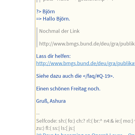
?> Björn
=> Hallo Björn.
Nochmal der Link
http://www.bmgs.bund.de/deu/gra/publik
Lass dir helfen:
http://www.bmgs.bund.de/deu/gra/publika
Siehe dazu auch die </faq/#Q-19>.
Einen schönen Freitag noch.
Gruß, Ashura
--
Selfcode: sh:( fo:) ch:? rl:( br:^ n4:& ie:{ mo:)
zu:) fl:( ss:| ls:[ js:|