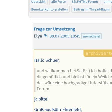
Übersicht
alle Foren
SELFHTML-Forum
anme
Benutzerkonto erstellen
Beitrag im Thread-Baum
Frage zur Umsetzung
Homepage
Elya
08.07.2005 10:49
menschelei
des
Autors
Hallo Schuer,
und willkommen bei Self! :-) Ich hoffe,
dir gemütlich und bleibst für ein Weilch
das wäre eine hochgradige Unterstützu
Forum.
ja bitte!
Gruß aus Köln-Ehrenfeld,