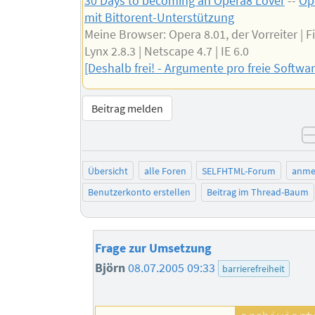
30 Days to becoming an Opera8 Lover
--
Op
mit Bittorent-Unterstützung
Meine Browser: Opera 8.01, der Vorreiter | Fir
Lynx 2.8.3 | Netscape 4.7 | IE 6.0
[Deshalb frei! - Argumente pro freie Softwar
Beitrag melden
Übersicht
alle Foren
SELFHTML-Forum
anme
Benutzerkonto erstellen
Beitrag im Thread-Baum
Frage zur Umsetzung
Björn
08.07.2005 09:33
barrierefreiheit