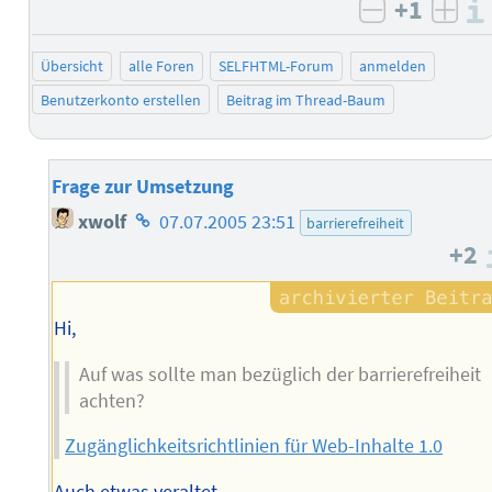
+1
negativ b
posi
Übersicht
alle Foren
SELFHTML-Forum
anmelden
Benutzerkonto erstellen
Beitrag im Thread-Baum
Frage zur Umsetzung
Homepage
xwolf
07.07.2005 23:51
barrierefreiheit
des
+2
Autors
Hi,
Auf was sollte man bezüglich der barrierefreiheit
achten?
Zugänglichkeitsrichtlinien für Web-Inhalte 1.0