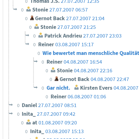
Thomas J.S.
27.07.2007 12:35
0
Stonie
27.07.2007 06:57
0
Gernot Back
27.07.2007 21:04
0
Stonie
27.07.2007 21:25
0
Patrick Andrieu
27.07.2007 23:03
0
Reiner
03.08.2007 15:17
0
Wie bewertet man menschliche Qualitä
0
Reiner
04.08.2007 16:54
0
Stonie
04.08.2007 22:16
0
Gernot Back
04.08.2007 22:47
0
Gar nicht.
Kirsten Evers
04.08.2007
0
Reiner
06.08.2007 01:06
0
Daniel
27.07.2007 08:51
0
Inita_
27.07.2007 09:42
0
at
01.08.2007 09:20
0
Inita_
03.08.2007 15:13
0