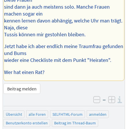
sind dann ja auch meistens solo. Manche Frauen
machen sogar ein
kennen lernen davon abhängig, welche Uhr man trägt.
Naja, diese
Tussis können mir gestohlen bleiben.
Jetzt habe ich aber endlich meine Traumfrau gefunden
und Bums
wieder eine Checkliste mit dem Punkt "Heiraten".
Wer hat einen Rat?
Beitrag melden
–
I
negativ be
posit
Übersicht
alle Foren
SELFHTML-Forum
anmelden
Benutzerkonto erstellen
Beitrag im Thread-Baum