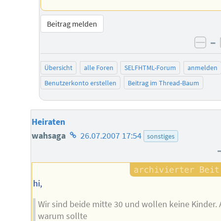
Beitrag melden
–
neg
Übersicht
alle Foren
SELFHTML-Forum
anmelden
Benutzerkonto erstellen
Beitrag im Thread-Baum
Heiraten
Homepage
wahsaga
26.07.2007 17:54
sonstiges
des
Autors
hi,
Wir sind beide mitte 30 und wollen keine Kinder. 
warum sollte