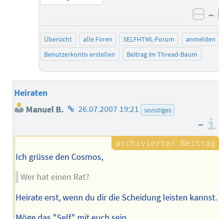
–
neg
Übersicht
alle Foren
SELFHTML-Forum
anmelden
Benutzerkonto erstellen
Beitrag im Thread-Baum
Heiraten
Homepage
Manuel B.
26.07.2007 19:21
sonstiges
des
–
Autors
Ich grüsse den Cosmos,
Wer hat einen Rat?
Heirate erst, wenn du dir die Scheidung leisten kannst.
Möge das "Self" mit euch sein