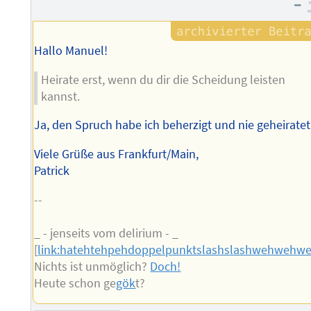
–
Autors
Hallo Manuel!
Heirate erst, wenn du dir die Scheidung leisten
kannst.
Ja, den Spruch habe ich beherzigt und nie geheiratet 
Viele Grüße aus Frankfurt/Main,
Patrick
--
_ - jenseits vom delirium - _
[
link:hatehtehpehdoppelpunktslashslashwehwehw
Nichts ist unmöglich?
Doch!
Heute schon ge
gök
t?