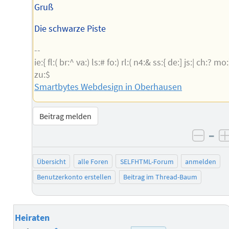
Gruß
Die schwarze Piste
--
ie:{ fl:( br:^ va:) ls:# fo:) rl:( n4:& ss:{ de:] js:| ch:? mo:
zu:$
Smartbytes Webdesign in Oberhausen
Beitrag melden
–
negat
Übersicht
alle Foren
SELFHTML-Forum
anmelden
Benutzerkonto erstellen
Beitrag im Thread-Baum
Heiraten