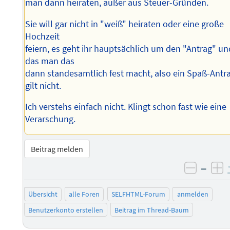
man dann heiraten, außer aus Steuer-Gründen.
Sie will gar nicht in "weiß" heiraten oder eine große
Hochzeit
feiern, es geht ihr hauptsächlich um den "Antrag" un
das man das
dann standesamtlich fest macht, also ein Spaß-Antr
gilt nicht.
Ich verstehs einfach nicht. Klingt schon fast wie eine
Verarschung.
Beitrag melden
–
negati
po
Übersicht
alle Foren
SELFHTML-Forum
anmelden
Benutzerkonto erstellen
Beitrag im Thread-Baum