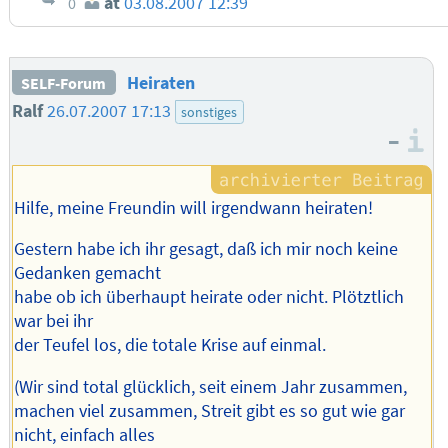
at
03.08.2007 12:39
0
Heiraten
SELF-Forum
Ralf
26.07.2007 17:13
sonstiges
–
I
Hilfe, meine Freundin will irgendwann heiraten!
Gestern habe ich ihr gesagt, daß ich mir noch keine
Gedanken gemacht
habe ob ich überhaupt heirate oder nicht. Plötztlich
war bei ihr
der Teufel los, die totale Krise auf einmal.
(Wir sind total glücklich, seit einem Jahr zusammen,
machen viel zusammen, Streit gibt es so gut wie gar
nicht, einfach alles