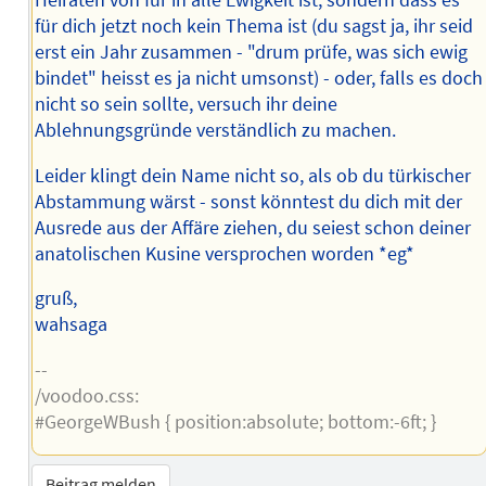
Heiraten von für in alle Ewigkeit ist, sondern dass es
für dich jetzt noch kein Thema ist (du sagst ja, ihr seid
erst ein Jahr zusammen - "drum prüfe, was sich ewig
bindet" heisst es ja nicht umsonst) - oder, falls es doch
nicht so sein sollte, versuch ihr deine
Ablehnungsgründe verständlich zu machen.
Leider klingt dein Name nicht so, als ob du türkischer
Abstammung wärst - sonst könntest du dich mit der
Ausrede aus der Affäre ziehen, du seiest schon deiner
anatolischen Kusine versprochen worden *eg*
gruß,
wahsaga
--
/voodoo.css:
#GeorgeWBush { position:absolute; bottom:-6ft; }
Beitrag melden