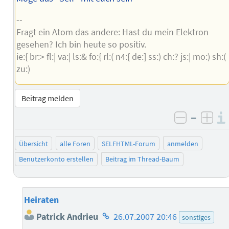
--
Fragt ein Atom das andere: Hast du mein Elektron
gesehen? Ich bin heute so positiv.
ie:{ br:> fl:| va:| ls:& fo:{ rl:( n4:{ de:] ss:) ch:? js:| mo:) sh:(
zu:)
Beitrag melden
–
negativ 
posi
Übersicht
alle Foren
SELFHTML-Forum
anmelden
Benutzerkonto erstellen
Beitrag im Thread-Baum
Heiraten
Homepage
Patrick Andrieu
26.07.2007 20:46
sonstiges
des