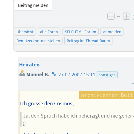
Beitrag melden
–
negati
po
Übersicht
alle Foren
SELFHTML-Forum
anmelden
Benutzerkonto erstellen
Beitrag im Thread-Baum
Heiraten
Homepage
Manuel B.
27.07.2007 15:11
sonstiges
des
Autors
Ich grüsse den Cosmos,
Ja, den Spruch habe ich beherzigt und nie geheir
;)