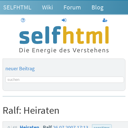
SELFHTML
Wiki
Forum
Blog
Hilfe
anmelden
Benutzerk
neuer Beitrag
Suchbegriff
Ralf:
Heiraten
Heiraten
Ralf
26.07.2007 17:13
0
65
sonstiges