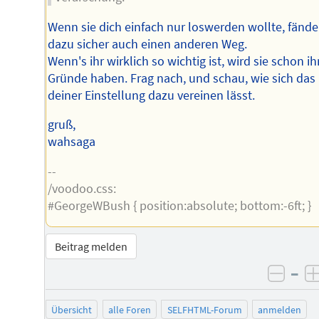
Wenn sie dich einfach nur loswerden wollte, fände
dazu sicher auch einen anderen Weg.
Wenn's ihr wirklich so wichtig ist, wird sie schon ih
Gründe haben. Frag nach, und schau, wie sich das
deiner Einstellung dazu vereinen lässt.
gruß,
wahsaga
--
/voodoo.css:
#GeorgeWBush { position:absolute; bottom:-6ft; }
Beitrag melden
–
negat
Übersicht
alle Foren
SELFHTML-Forum
anmelden