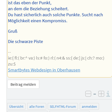
ist das eben der Punkt,
an dem die Beziehung scheitert.
Du hast sicherlich auch solche Punkte. Sucht nach
Möglichkeit einen Kompromiss.
Gruß
Die schwarze Piste
--
ie:{ fl:( br:^ va:) ls:# fo:) rl:( n4:& ss:{ de:] js:| ch:? mo:)
zu:$
Smartbytes Webdesign in Oberhausen
Beitrag melden
–
negativ 
posi
Übersicht
alle Foren
SELFHTML-Forum
anmelden