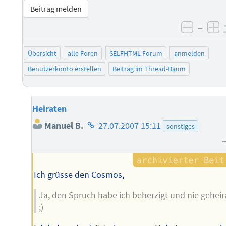
Beitrag melden
–
negati
po
Übersicht
alle Foren
SELFHTML-Forum
anmelden
Benutzerkonto erstellen
Beitrag im Thread-Baum
Heiraten
Homepage
Manuel B.
27.07.2007 15:11
sonstiges
des
Autors
Ich grüsse den Cosmos,
Ja, den Spruch habe ich beherzigt und nie geheir
;)