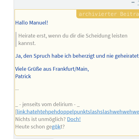
–
Autors
Hallo Manuel!
Heirate erst, wenn du dir die Scheidung leisten
kannst.
Ja, den Spruch habe ich beherzigt und nie geheiratet 
Viele Grüße aus Frankfurt/Main,
Patrick
--
_ - jenseits vom delirium - _
[
link:hatehtehpehdoppelpunktslashslashwehwehw
Nichts ist unmöglich?
Doch!
Heute schon ge
gök
t?