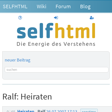
SELFHTML
Wiki
Forum
Blog
Hilfe
anmelden
Benutzerk
neuer Beitrag
Suchbegriff
Ralf:
Heiraten
Heiraten
Ralf
26.07.2007 17:13
0
65
sonstiges