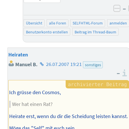
–
neg
Übersicht
alle Foren
SELFHTML-Forum
anmelden
Benutzerkonto erstellen
Beitrag im Thread-Baum
Heiraten
Homepage
Manuel B.
26.07.2007 19:21
sonstiges
des
–
Autors
Ich grüsse den Cosmos,
Wer hat einen Rat?
Heirate erst, wenn du dir die Scheidung leisten kannst.
Möge das "Self" mit euch sein