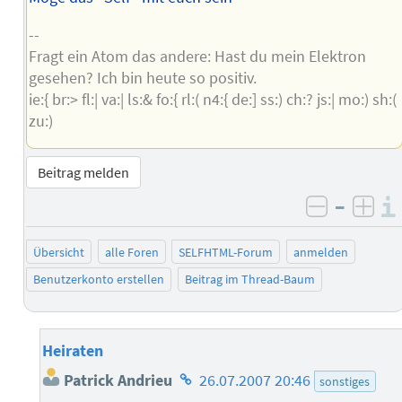
--
Fragt ein Atom das andere: Hast du mein Elektron
gesehen? Ich bin heute so positiv.
ie:{ br:> fl:| va:| ls:& fo:{ rl:( n4:{ de:] ss:) ch:? js:| mo:) sh:(
zu:)
Beitrag melden
–
negativ 
posi
Übersicht
alle Foren
SELFHTML-Forum
anmelden
Benutzerkonto erstellen
Beitrag im Thread-Baum
Heiraten
Homepage
Patrick Andrieu
26.07.2007 20:46
sonstiges
des