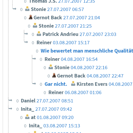
Thomas J.S.
27.07.2007 12:35
0
Stonie
27.07.2007 06:57
0
Gernot Back
27.07.2007 21:04
0
Stonie
27.07.2007 21:25
0
Patrick Andrieu
27.07.2007 23:03
0
Reiner
03.08.2007 15:17
0
Wie bewertet man menschliche Qualitä
0
Reiner
04.08.2007 16:54
0
Stonie
04.08.2007 22:16
0
Gernot Back
04.08.2007 22:47
0
Gar nicht.
Kirsten Evers
04.08.2007
0
Reiner
06.08.2007 01:06
0
Daniel
27.07.2007 08:51
0
Inita_
27.07.2007 09:42
0
at
01.08.2007 09:20
0
Inita_
03.08.2007 15:13
0