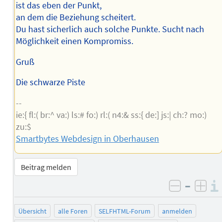
ist das eben der Punkt,
an dem die Beziehung scheitert.
Du hast sicherlich auch solche Punkte. Sucht nach
Möglichkeit einen Kompromiss.
Gruß
Die schwarze Piste
--
ie:{ fl:( br:^ va:) ls:# fo:) rl:( n4:& ss:{ de:] js:| ch:? mo:)
zu:$
Smartbytes Webdesign in Oberhausen
Beitrag melden
–
negativ 
posi
Übersicht
alle Foren
SELFHTML-Forum
anmelden