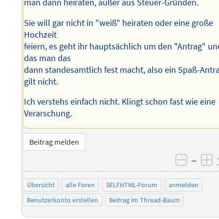
man dann heiraten, außer aus Steuer-Gründen.
Sie will gar nicht in "weiß" heiraten oder eine große
Hochzeit
feiern, es geht ihr hauptsächlich um den "Antrag" un
das man das
dann standesamtlich fest macht, also ein Spaß-Antr
gilt nicht.
Ich verstehs einfach nicht. Klingt schon fast wie eine
Verarschung.
Beitrag melden
–
negati
po
Übersicht
alle Foren
SELFHTML-Forum
anmelden
Benutzerkonto erstellen
Beitrag im Thread-Baum