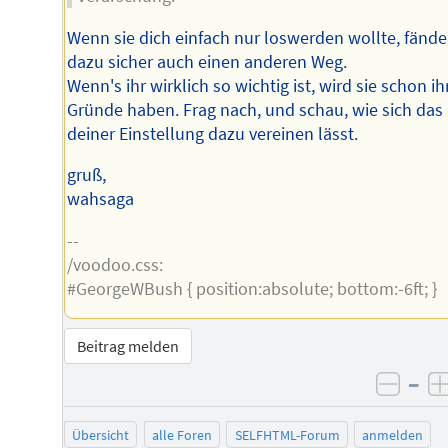
Wenn sie dich einfach nur loswerden wollte, fände
dazu sicher auch einen anderen Weg.
Wenn's ihr wirklich so wichtig ist, wird sie schon ih
Gründe haben. Frag nach, und schau, wie sich das
deiner Einstellung dazu vereinen lässt.
gruß,
wahsaga
--
/voodoo.css:
#GeorgeWBush { position:absolute; bottom:-6ft; }
Beitrag melden
–
negat
Übersicht
alle Foren
SELFHTML-Forum
anmelden