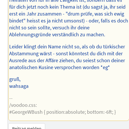
Heiraten von für in alle Ewigkeit ist, sondern dass es
für dich jetzt noch kein Thema ist (du sagst ja, ihr seid
erst ein Jahr zusammen - "drum prüfe, was sich ewig
bindet" heisst es ja nicht umsonst) - oder, falls es doch
nicht so sein sollte, versuch ihr deine
Ablehnungsgründe verständlich zu machen.
Leider klingt dein Name nicht so, als ob du türkischer
Abstammung wärst - sonst könntest du dich mit der
Ausrede aus der Affäre ziehen, du seiest schon deiner
anatolischen Kusine versprochen worden *eg*
gruß,
wahsaga
--
/voodoo.css:
#GeorgeWBush { position:absolute; bottom:-6ft; }
Beitrag melden