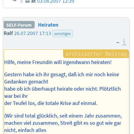
at
03.08.2007 12:39
0
Heiraten
SELF-Forum
Ralf
26.07.2007 17:13
sonstiges
–
I
Hilfe, meine Freundin will irgendwann heiraten!
Gestern habe ich ihr gesagt, daß ich mir noch keine
Gedanken gemacht
habe ob ich überhaupt heirate oder nicht. Plötztlich
war bei ihr
der Teufel los, die totale Krise auf einmal.
(Wir sind total glücklich, seit einem Jahr zusammen,
machen viel zusammen, Streit gibt es so gut wie gar
nicht, einfach alles