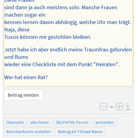
sind dann ja auch meistens solo. Manche Frauen
machen sogar ein
kennen lernen davon abhängig, welche Uhr man trägt.
Naja, diese
Tussis können mir gestohlen bleiben.
Jetzt habe ich aber endlich meine Traumfrau gefunden
und Bums
wieder eine Checkliste mit dem Punkt "Heiraten".
Wer hat einen Rat?
Beitrag melden
–
I
negativ be
posit
Übersicht
alle Foren
SELFHTML-Forum
anmelden
Benutzerkonto erstellen
Beitrag im Thread-Baum