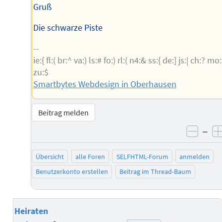
Gruß
Die schwarze Piste
--
ie:{ fl:( br:^ va:) ls:# fo:) rl:( n4:& ss:{ de:] js:| ch:? mo:
zu:$
Smartbytes Webdesign in Oberhausen
Beitrag melden
–
negat
Übersicht
alle Foren
SELFHTML-Forum
anmelden
Benutzerkonto erstellen
Beitrag im Thread-Baum
Heiraten