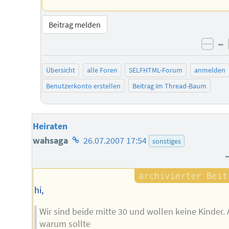
Beitrag melden
–
neg
Übersicht
alle Foren
SELFHTML-Forum
anmelden
Benutzerkonto erstellen
Beitrag im Thread-Baum
Heiraten
Homepage
wahsaga
26.07.2007 17:54
sonstiges
des
Autors
hi,
Wir sind beide mitte 30 und wollen keine Kinder. 
warum sollte