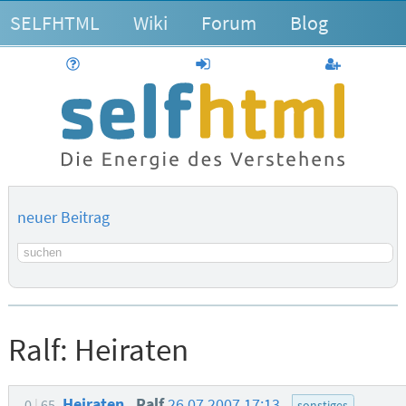
SELFHTML
Wiki
Forum
Blog
Hilfe
anmelden
Benutzerk
neuer Beitrag
Suchbegriff
Ralf:
Heiraten
Heiraten
Ralf
26.07.2007 17:13
0
65
sonstiges