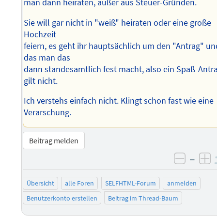
man dann heiraten, außer aus Steuer-Gründen.
Sie will gar nicht in "weiß" heiraten oder eine große
Hochzeit
feiern, es geht ihr hauptsächlich um den "Antrag" un
das man das
dann standesamtlich fest macht, also ein Spaß-Antr
gilt nicht.
Ich verstehs einfach nicht. Klingt schon fast wie eine
Verarschung.
Beitrag melden
–
negati
po
Übersicht
alle Foren
SELFHTML-Forum
anmelden
Benutzerkonto erstellen
Beitrag im Thread-Baum