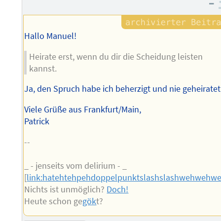
–
Autors
Hallo Manuel!
Heirate erst, wenn du dir die Scheidung leisten
kannst.
Ja, den Spruch habe ich beherzigt und nie geheiratet 
Viele Grüße aus Frankfurt/Main,
Patrick
--
_ - jenseits vom delirium - _
[
link:hatehtehpehdoppelpunktslashslashwehwehw
Nichts ist unmöglich?
Doch!
Heute schon ge
gök
t?