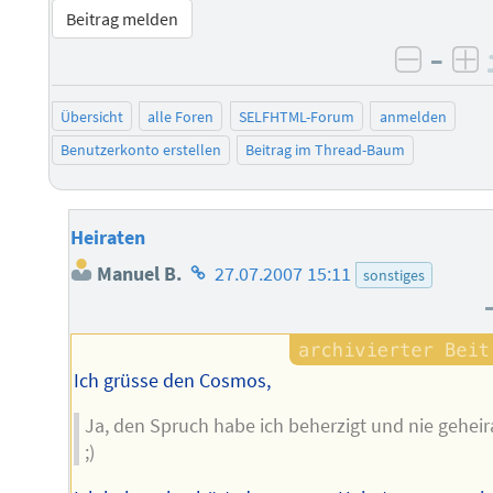
Beitrag melden
–
negati
po
Übersicht
alle Foren
SELFHTML-Forum
anmelden
Benutzerkonto erstellen
Beitrag im Thread-Baum
Heiraten
Homepage
Manuel B.
27.07.2007 15:11
sonstiges
des
Autors
Ich grüsse den Cosmos,
Ja, den Spruch habe ich beherzigt und nie geheir
;)