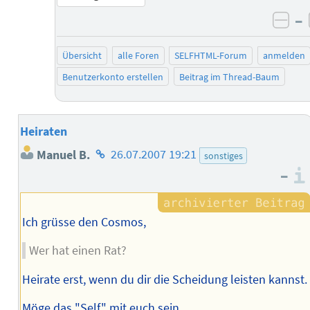
–
neg
Übersicht
alle Foren
SELFHTML-Forum
anmelden
Benutzerkonto erstellen
Beitrag im Thread-Baum
Heiraten
Homepage
Manuel B.
26.07.2007 19:21
sonstiges
des
–
Autors
Ich grüsse den Cosmos,
Wer hat einen Rat?
Heirate erst, wenn du dir die Scheidung leisten kannst.
Möge das "Self" mit euch sein