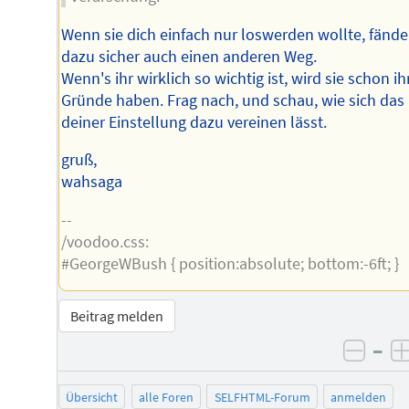
Wenn sie dich einfach nur loswerden wollte, fände
dazu sicher auch einen anderen Weg.
Wenn's ihr wirklich so wichtig ist, wird sie schon ih
Gründe haben. Frag nach, und schau, wie sich das
deiner Einstellung dazu vereinen lässt.
gruß,
wahsaga
--
/voodoo.css:
#GeorgeWBush { position:absolute; bottom:-6ft; }
Beitrag melden
–
negat
Übersicht
alle Foren
SELFHTML-Forum
anmelden