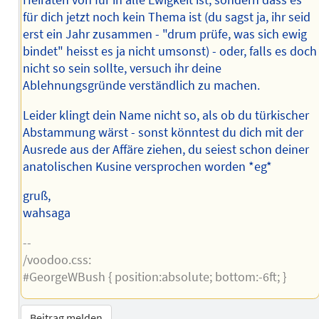
Heiraten von für in alle Ewigkeit ist, sondern dass es
für dich jetzt noch kein Thema ist (du sagst ja, ihr seid
erst ein Jahr zusammen - "drum prüfe, was sich ewig
bindet" heisst es ja nicht umsonst) - oder, falls es doch
nicht so sein sollte, versuch ihr deine
Ablehnungsgründe verständlich zu machen.
Leider klingt dein Name nicht so, als ob du türkischer
Abstammung wärst - sonst könntest du dich mit der
Ausrede aus der Affäre ziehen, du seiest schon deiner
anatolischen Kusine versprochen worden *eg*
gruß,
wahsaga
--
/voodoo.css:
#GeorgeWBush { position:absolute; bottom:-6ft; }
Beitrag melden