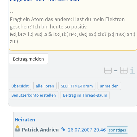
--
Fragt ein Atom das andere: Hast du mein Elektron
gesehen? Ich bin heute so positiv.
ie:{ br:> fl:| va:| ls:& fo:{ rl:( n4:{ de:] ss:) ch:? js:| mo:) sh:(
zu:)
Beitrag melden
–
negativ 
posi
Übersicht
alle Foren
SELFHTML-Forum
anmelden
Benutzerkonto erstellen
Beitrag im Thread-Baum
Heiraten
Homepage
Patrick Andrieu
26.07.2007 20:46
sonstiges
des