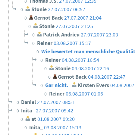
Thomas J.S.
27.07.2007 12:35
0
Stonie
27.07.2007 06:57
0
Gernot Back
27.07.2007 21:04
0
Stonie
27.07.2007 21:25
0
Patrick Andrieu
27.07.2007 23:03
0
Reiner
03.08.2007 15:17
0
Wie bewertet man menschliche Qualitä
0
Reiner
04.08.2007 16:54
0
Stonie
04.08.2007 22:16
0
Gernot Back
04.08.2007 22:47
0
Gar nicht.
Kirsten Evers
04.08.2007
0
Reiner
06.08.2007 01:06
0
Daniel
27.07.2007 08:51
0
Inita_
27.07.2007 09:42
0
at
01.08.2007 09:20
0
Inita_
03.08.2007 15:13
0