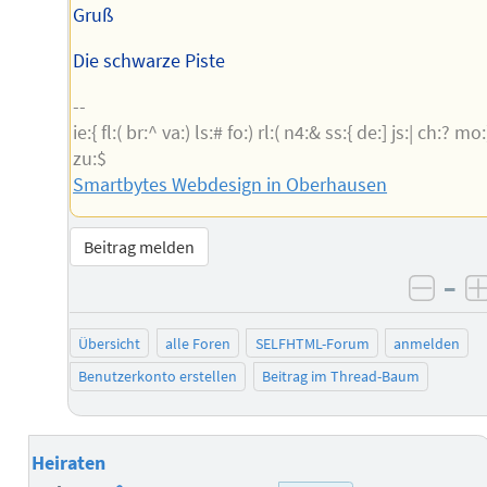
Gruß
Die schwarze Piste
--
ie:{ fl:( br:^ va:) ls:# fo:) rl:( n4:& ss:{ de:] js:| ch:? mo:
zu:$
Smartbytes Webdesign in Oberhausen
Beitrag melden
–
negat
Übersicht
alle Foren
SELFHTML-Forum
anmelden
Benutzerkonto erstellen
Beitrag im Thread-Baum
Heiraten