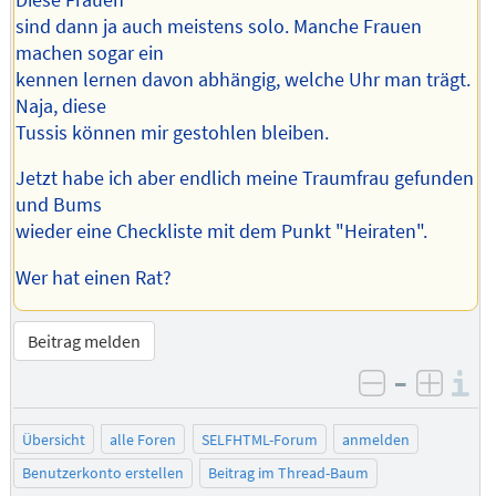
sind dann ja auch meistens solo. Manche Frauen
machen sogar ein
kennen lernen davon abhängig, welche Uhr man trägt.
Naja, diese
Tussis können mir gestohlen bleiben.
Jetzt habe ich aber endlich meine Traumfrau gefunden
und Bums
wieder eine Checkliste mit dem Punkt "Heiraten".
Wer hat einen Rat?
Beitrag melden
–
I
negativ be
posit
Übersicht
alle Foren
SELFHTML-Forum
anmelden
Benutzerkonto erstellen
Beitrag im Thread-Baum