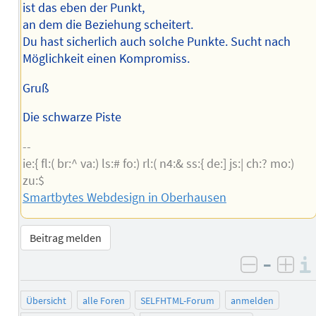
ist das eben der Punkt,
an dem die Beziehung scheitert.
Du hast sicherlich auch solche Punkte. Sucht nach
Möglichkeit einen Kompromiss.
Gruß
Die schwarze Piste
--
ie:{ fl:( br:^ va:) ls:# fo:) rl:( n4:& ss:{ de:] js:| ch:? mo:)
zu:$
Smartbytes Webdesign in Oberhausen
Beitrag melden
–
negativ 
posi
Übersicht
alle Foren
SELFHTML-Forum
anmelden