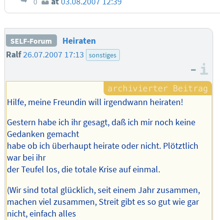
at
03.08.2007 12:39
0
Heiraten
SELF-Forum
Ralf
26.07.2007 17:13
sonstiges
–
I
Hilfe, meine Freundin will irgendwann heiraten!
Gestern habe ich ihr gesagt, daß ich mir noch keine
Gedanken gemacht
habe ob ich überhaupt heirate oder nicht. Plötztlich
war bei ihr
der Teufel los, die totale Krise auf einmal.
(Wir sind total glücklich, seit einem Jahr zusammen,
machen viel zusammen, Streit gibt es so gut wie gar
nicht, einfach alles