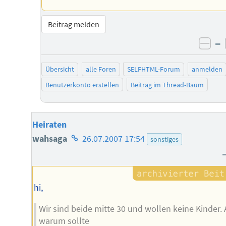
Beitrag melden
–
neg
Übersicht
alle Foren
SELFHTML-Forum
anmelden
Benutzerkonto erstellen
Beitrag im Thread-Baum
Heiraten
Homepage
wahsaga
26.07.2007 17:54
sonstiges
des
Autors
hi,
Wir sind beide mitte 30 und wollen keine Kinder. 
warum sollte