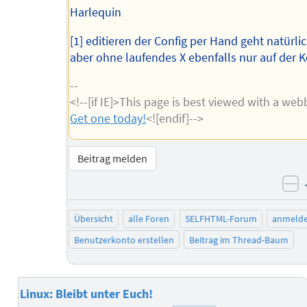
Harlequin
[1] editieren der Config per Hand geht natürli
aber ohne laufendes X ebenfalls nur auf der 
--
<!--[if IE]>This page is best viewed with a we
Get one today!
<![endif]-->
Beitrag melden
ne
Übersicht
alle Foren
SELFHTML-Forum
anmeld
Benutzerkonto erstellen
Beitrag im Thread-Baum
Linux: Bleibt unter Euch!