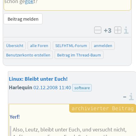
schon ge
gök
t?
Beitrag melden
+3
I
negativ bew
posit
Übersicht
alle Foren
SELFHTML-Forum
anmelden
Benutzerkonto erstellen
Beitrag im Thread-Baum
Linux: Bleibt unter Euch!
Harlequin
02.12.2008 11:40
software
–
Yerf!
Also, Leutz, bleibt unter Euch, und versucht nicht,