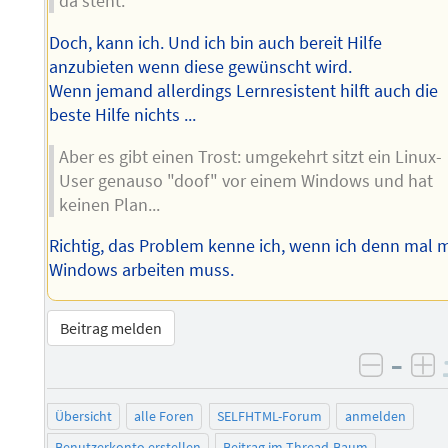
da steht.
Doch, kann ich. Und ich bin auch bereit Hilfe
anzubieten wenn diese gewünscht wird.
Wenn jemand allerdings Lernresistent hilft auch die
beste Hilfe nichts ...
Aber es gibt einen Trost: umgekehrt sitzt ein Linux-
User genauso "doof" vor einem Windows und hat
keinen Plan...
Richtig, das Problem kenne ich, wenn ich denn mal m
Windows arbeiten muss.
Beitrag melden
–
negati
po
Übersicht
alle Foren
SELFHTML-Forum
anmelden
Benutzerkonto erstellen
Beitrag im Thread-Baum