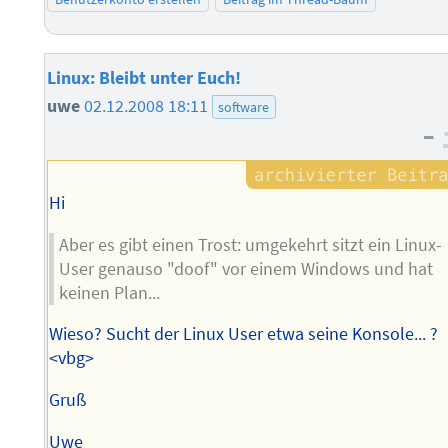
Linux: Bleibt unter Euch!
uwe
02.12.2008 18:11
software
–
Hi
Aber es gibt einen Trost: umgekehrt sitzt ein Linux-
User genauso "doof" vor einem Windows und hat
keinen Plan...
Wieso? Sucht der Linux User etwa seine Konsole... ?
<vbg>
Gruß
Uwe