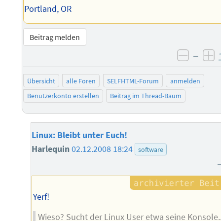
Portland, OR
Beitrag melden
–
negati
po
Übersicht
alle Foren
SELFHTML-Forum
anmelden
Benutzerkonto erstellen
Beitrag im Thread-Baum
Linux: Bleibt unter Euch!
Harlequin
02.12.2008 18:24
software
Yerf!
Wieso? Sucht der Linux User etwa seine Konsole..