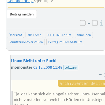
Get one today!
<![endif]-->
Beitrag melden
–
negativ 
posi
Übersicht
alle Foren
SELFHTML-Forum
anmelden
Benutzerkonto erstellen
Beitrag im Thread-Baum
Linux: Bleibt unter Euch!
momonster
02.12.2008 11:48
software
–
Tja, das kann sich ein eingefleischter Linux-User hal
nicht vorstellen, vor welchen Hürden ein Umsteiger