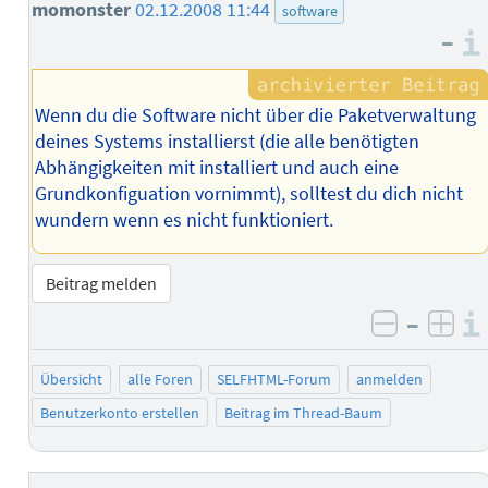
momonster
02.12.2008 11:44
software
–
Wenn du die Software nicht über die Paketverwaltung
deines Systems installierst (die alle benötigten
Abhängigkeiten mit installiert und auch eine
Grundkonfiguation vornimmt), solltest du dich nicht
wundern wenn es nicht funktioniert.
Beitrag melden
–
negativ 
posi
Übersicht
alle Foren
SELFHTML-Forum
anmelden
Benutzerkonto erstellen
Beitrag im Thread-Baum