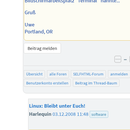
Bildschirmarbeitsplatz "Terminal" nannte...
Gruß
Uwe
Portland, OR
Beitrag melden
–
neg
Übersicht
alle Foren
SELFHTML-Forum
anmelden
Benutzerkonto erstellen
Beitrag im Thread-Baum
Linux: Bleibt unter Euch!
Harlequin
03.12.2008 11:48
software