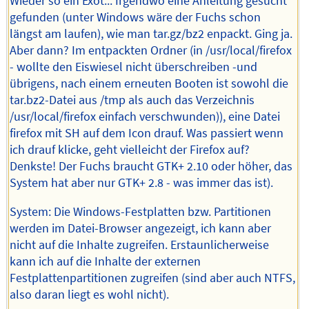
Wieder so ein Exot... Irgendwo eine Anleitung gesucht
gefunden (unter Windows wäre der Fuchs schon
längst am laufen), wie man tar.gz/bz2 enpackt. Ging ja.
Aber dann? Im entpackten Ordner (in /usr/local/firefox
- wollte den Eiswiesel nicht überschreiben -und
übrigens, nach einem erneuten Booten ist sowohl die
tar.bz2-Datei aus /tmp als auch das Verzeichnis
/usr/local/firefox einfach verschwunden)), eine Datei
firefox mit SH auf dem Icon drauf. Was passiert wenn
ich drauf klicke, geht vielleicht der Firefox auf?
Denkste! Der Fuchs braucht GTK+ 2.10 oder höher, das
System hat aber nur GTK+ 2.8 - was immer das ist).
System: Die Windows-Festplatten bzw. Partitionen
werden im Datei-Browser angezeigt, ich kann aber
nicht auf die Inhalte zugreifen. Erstaunlicherweise
kann ich auf die Inhalte der externen
Festplattenpartitionen zugreifen (sind aber auch NTFS,
also daran liegt es wohl nicht).