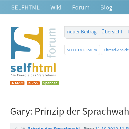
SELFHTML
Wiki
Forum
Blog
neuer Beitrag
Übersicht
SELFHTML-Forum
Thread-Ansich
Gary:
Prinzip der Sprachwah
Prinzip der Sprachwahl
Gary
11.10.2010 11:
0
38