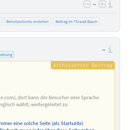
–
Info
negativ bewer
positiv b
Benutzerkonto erstellen
Beitrag im Thread-Baum
–
Info
einung
le.com), dort kann der Besucher eine Sprache
glisch wählt, weitergeleitet zu
mmer eine solche Seite (als Startseite)