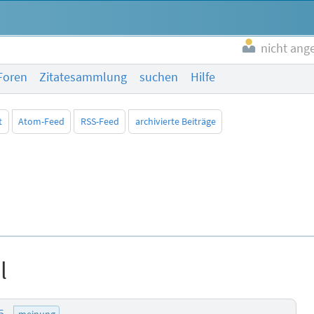
nicht ang
Foren
Zitatesammlung
suchen
Hilfe
t
Atom-Feed
RSS-Feed
archivierte Beiträge
l
55
meinung