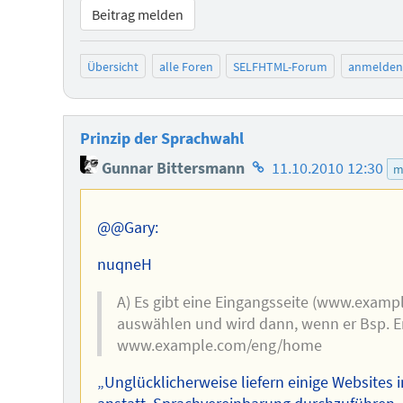
Beitrag melden
Übersicht
alle Foren
SELFHTML-Forum
anmelden
Prinzip der Sprachwahl
Homepage
Gunnar Bittersmann
11.10.2010 12:30
m
des
Autors
@@Gary:
nuqneH
A) Es gibt eine Eingangsseite (www.examp
auswählen und wird dann, wenn er Bsp. En
www.example.com/eng/home
„Unglücklicherweise liefern einige Websites i