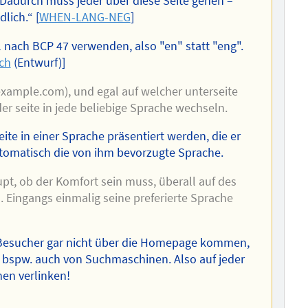
Dadurch muss jeder über diese Seite gehen –
lich.“ [
WHEN-LANG-NEG
]
nach BCP 47 verwenden, also "en" statt "eng".
ch
(Entwurf)]
.example.com), und egal auf welcher unterseite
der seite in jede beliebige Sprache wechseln.
eite in einer Sprache präsentiert werden, die er
utomatisch die von ihm bevorzugte Sprache.
upt, ob der Komfort sein muss, überall auf des
 Eingangs einmalig seine preferierte Sprache
 Besucher gar nicht über die Homepage kommen,
, bspw. auch von Suchmaschinen. Also auf jeder
nen verlinken!