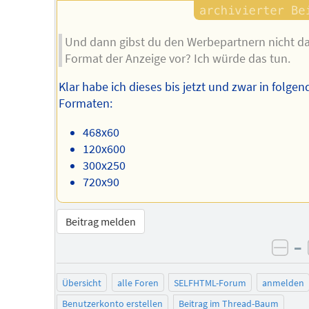
Und dann gibst du den Werbepartnern nicht d
Format der Anzeige vor? Ich würde das tun.
Klar habe ich dieses bis jetzt und zwar in folge
Formaten:
468x60
120x600
300x250
720x90
Beitrag melden
–
neg
Übersicht
alle Foren
SELFHTML-Forum
anmelden
Benutzerkonto erstellen
Beitrag im Thread-Baum