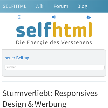
SELFHTML
Wiki
Forum
Blog
Hilfe
anmelden
Benutzerk
neuer Beitrag
Suchbegriff
Sturmverliebt:
Responsives
Design & Werbung