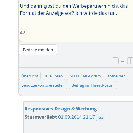
Und dann gibst du den Werbepartnern nicht das
Format der Anzeige vor? Ich würde das tun.
--
42
Beitrag melden
–
negat
Übersicht
alle Foren
SELFHTML-Forum
anmelden
Benutzerkonto erstellen
Beitrag im Thread-Baum
Responsives Design & Werbung
Sturmverliebt
01.09.2014 21:17
css