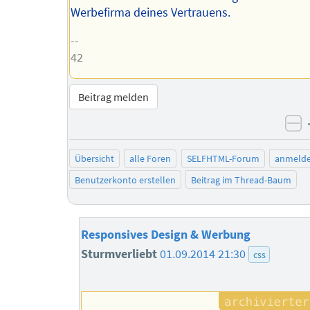
Werbefirma deines Vertrauens.
--
42
Beitrag melden
ne
Übersicht
alle Foren
SELFHTML-Forum
anmeld
Benutzerkonto erstellen
Beitrag im Thread-Baum
Responsives Design & Werbung
Sturmverliebt
01.09.2014 21:30
css