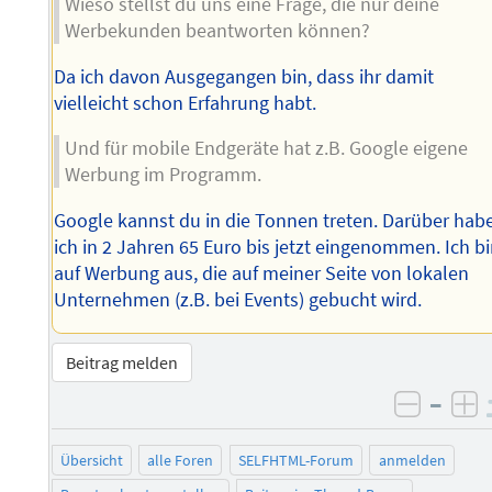
Wieso stellst du uns eine Frage, die nur deine
Werbekunden beantworten können?
Da ich davon Ausgegangen bin, dass ihr damit
vielleicht schon Erfahrung habt.
Und für mobile Endgeräte hat z.B. Google eigene
Werbung im Programm.
Google kannst du in die Tonnen treten. Darüber hab
ich in 2 Jahren 65 Euro bis jetzt eingenommen. Ich b
auf Werbung aus, die auf meiner Seite von lokalen
Unternehmen (z.B. bei Events) gebucht wird.
Beitrag melden
–
negati
po
Übersicht
alle Foren
SELFHTML-Forum
anmelden