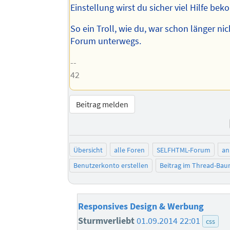
Einstellung wirst du sicher viel Hilfe be
So ein Troll, wie du, war schon länger ni
Forum unterwegs.
--
42
Beitrag melden
Übersicht
alle Foren
SELFHTML-Forum
an
Benutzerkonto erstellen
Beitrag im Thread-Ba
Responsives Design & Werbung
Sturmverliebt
01.09.2014 22:01
css