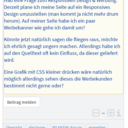
Hab eine Frage zum Responsiven Design & Werbung.
Derzeit plane ich meine Seite auf ein Responsives
Design umzustellen (man kommt ja nicht mehr drum
herum). Auf meiner Seite habe ich ein paar
Werbebanner wie gehe ich damit um?
Könnte jetzt natürlich sagen die fliegen raus, möchte
ich ehrlich gesagt ungern machen. Allerdings habe ich
auf den Quelltext oft kein Einfluss, da dieser geliefert
wird.
Eine Grafik mit CSS kleiner drücken wäre natürlich
möglich allerdings sehen dieses die Werbekunden
bestimmt nicht gerne oder?
Beitrag melden
–
I
negativ be
posit
Übersicht
alle Foren
SELFHTML-Forum
anmelden