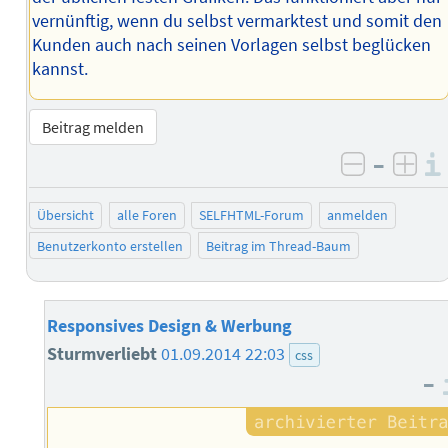
vernünftig, wenn du selbst vermarktest und somit den
Kunden auch nach seinen Vorlagen selbst beglücken
kannst.
Beitrag melden
–
negativ 
posi
Übersicht
alle Foren
SELFHTML-Forum
anmelden
Benutzerkonto erstellen
Beitrag im Thread-Baum
Responsives Design & Werbung
Sturmverliebt
01.09.2014 22:03
css
–