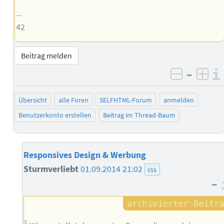
--
42
Beitrag melden
–
negativ 
posi
Übersicht
alle Foren
SELFHTML-Forum
anmelden
Benutzerkonto erstellen
Beitrag im Thread-Baum
Responsives Design & Werbung
Sturmverliebt
01.09.2014 21:02
css
–