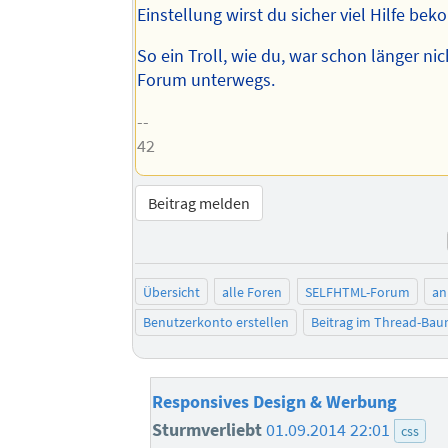
Einstellung wirst du sicher viel Hilfe be
So ein Troll, wie du, war schon länger ni
Forum unterwegs.
--
42
Beitrag melden
Übersicht
alle Foren
SELFHTML-Forum
an
Benutzerkonto erstellen
Beitrag im Thread-Ba
Responsives Design & Werbung
Sturmverliebt
01.09.2014 22:01
css