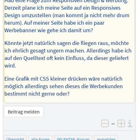
Hab eine Frage zum Responsiven Design & Werbung.
Derzeit plane ich meine Seite auf ein Responsives
Design umzustellen (man kommt ja nicht mehr drum
herum). Auf meiner Seite habe ich ein paar
Werbebanner wie gehe ich damit um?
Könnte jetzt natürlich sagen die fliegen raus, möchte
ich ehrlich gesagt ungern machen. Allerdings habe ich
auf den Quelltext oft kein Einfluss, da dieser geliefert
wird.
Eine Grafik mit CSS kleiner drücken wäre natürlich
möglich allerdings sehen dieses die Werbekunden
bestimmt nicht gerne oder?
Beitrag melden
–
I
negativ be
posit
Übersicht
alle Foren
SELFHTML-Forum
anmelden