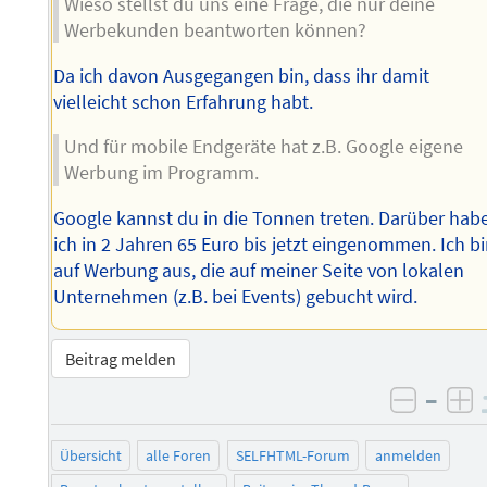
Wieso stellst du uns eine Frage, die nur deine
Werbekunden beantworten können?
Da ich davon Ausgegangen bin, dass ihr damit
vielleicht schon Erfahrung habt.
Und für mobile Endgeräte hat z.B. Google eigene
Werbung im Programm.
Google kannst du in die Tonnen treten. Darüber hab
ich in 2 Jahren 65 Euro bis jetzt eingenommen. Ich b
auf Werbung aus, die auf meiner Seite von lokalen
Unternehmen (z.B. bei Events) gebucht wird.
Beitrag melden
–
negati
po
Übersicht
alle Foren
SELFHTML-Forum
anmelden