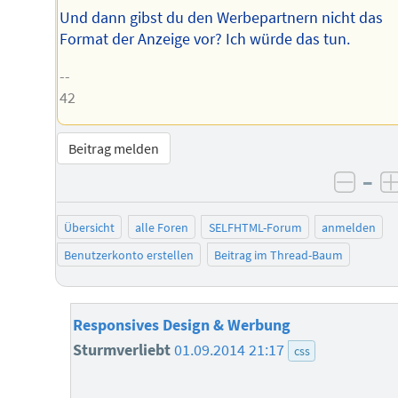
Und dann gibst du den Werbepartnern nicht das
Format der Anzeige vor? Ich würde das tun.
--
42
Beitrag melden
–
negat
Übersicht
alle Foren
SELFHTML-Forum
anmelden
Benutzerkonto erstellen
Beitrag im Thread-Baum
Responsives Design & Werbung
Sturmverliebt
01.09.2014 21:17
css