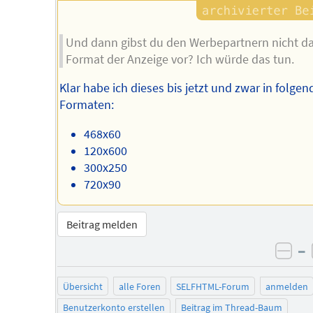
Und dann gibst du den Werbepartnern nicht d
Format der Anzeige vor? Ich würde das tun.
Klar habe ich dieses bis jetzt und zwar in folge
Formaten:
468x60
120x600
300x250
720x90
Beitrag melden
–
neg
Übersicht
alle Foren
SELFHTML-Forum
anmelden
Benutzerkonto erstellen
Beitrag im Thread-Baum