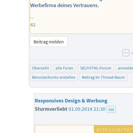
Werbefirma deines Vertrauens.
--
42
Beitrag melden
ne
Übersicht
alle Foren
SELFHTML-Forum
anmeld
Benutzerkonto erstellen
Beitrag im Thread-Baum
Responsives Design & Werbung
Sturmverliebt
01.09.2014 21:30
css