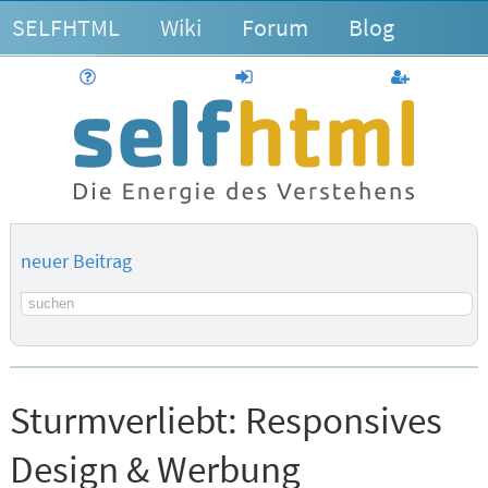
SELFHTML
Wiki
Forum
Blog
Hilfe
anmelden
Benutzerk
neuer Beitrag
Suchbegriff
Sturmverliebt:
Responsives
Design & Werbung