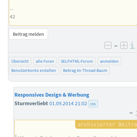
--
42
Beitrag melden
–
negativ 
posi
Übersicht
alle Foren
SELFHTML-Forum
anmelden
Benutzerkonto erstellen
Beitrag im Thread-Baum
Responsives Design & Werbung
Sturmverliebt
01.09.2014 21:02
css
–