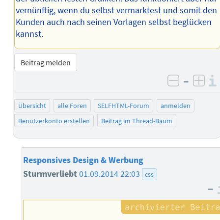
vernünftig, wenn du selbst vermarktest und somit den
Kunden auch nach seinen Vorlagen selbst beglücken
kannst.
Beitrag melden
–
negativ 
posi
Übersicht
alle Foren
SELFHTML-Forum
anmelden
Benutzerkonto erstellen
Beitrag im Thread-Baum
Responsives Design & Werbung
Sturmverliebt
01.09.2014 22:03
css
–