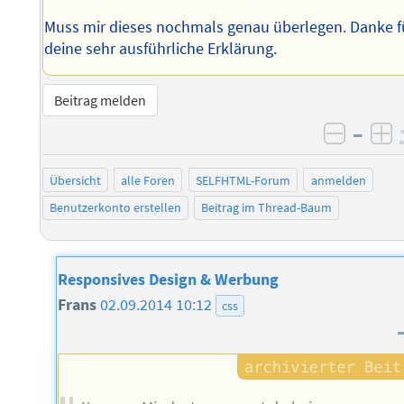
Muss mir dieses nochmals genau überlegen. Danke f
deine sehr ausführliche Erklärung.
Beitrag melden
–
negati
po
Übersicht
alle Foren
SELFHTML-Forum
anmelden
Benutzerkonto erstellen
Beitrag im Thread-Baum
Responsives Design & Werbung
Frans
02.09.2014 10:12
css