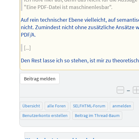
"Eine PDF-Datei ist maschinenlesbar".
Auf rein technischer Ebene vielleicht, auf semanti
nicht. Zumindest nicht ohne zusätzliche Ansätze w
PDF/A.
[...]
Den Rest lasse ich so stehen, ist mir zu theoretisch 
Beitrag melden
–
negat
Übersicht
alle Foren
SELFHTML-Forum
anmelden
Benutzerkonto erstellen
Beitrag im Thread-Baum