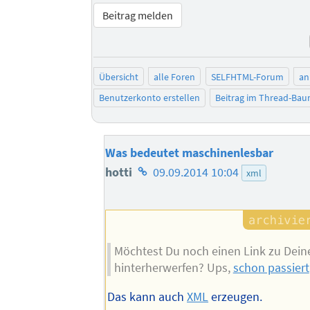
Beitrag melden
Übersicht
alle Foren
SELFHTML-Forum
an
Benutzerkonto erstellen
Beitrag im Thread-Ba
Was bedeutet maschinenlesbar
Homepage
hotti
09.09.2014 10:04
xml
des
Autors
Möchtest Du noch einen Link zu De
hinterherwerfen? Ups,
schon passiert
Das kann auch
XML
erzeugen.