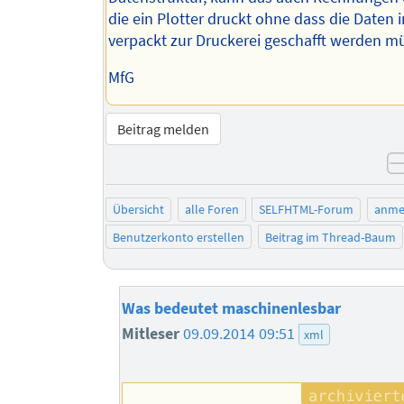
die ein Plotter druckt ohne dass die Daten 
verpackt zur Druckerei geschafft werden m
MfG
Beitrag melden
Übersicht
alle Foren
SELFHTML-Forum
anme
Benutzerkonto erstellen
Beitrag im Thread-Baum
Was bedeutet maschinenlesbar
Mitleser
09.09.2014 09:51
xml