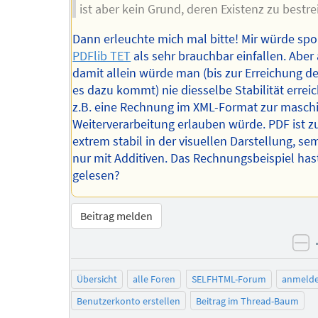
ist aber kein Grund, deren Existenz zu bestrei
Dann erleuchte mich mal bitte! Mir würde sp
PDFlib TET
als sehr brauchbar einfallen. Aber
damit allein würde man (bis zur Erreichung der
es dazu kommt) nie diesselbe Stabilität erreic
z.B. eine Rechnung im XML-Format zur masch
Weiterverarbeitung erlauben würde. PDF ist 
extrem stabil in der visuellen Darstellung, se
nur mit Additiven. Das Rechnungsbeispiel has
gelesen?
Beitrag melden
ne
Übersicht
alle Foren
SELFHTML-Forum
anmeld
Benutzerkonto erstellen
Beitrag im Thread-Baum