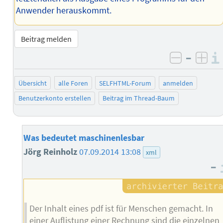
Anwender herauskommt.
Beitrag melden
–
negativ 
posi
Übersicht
alle Foren
SELFHTML-Forum
anmelden
Benutzerkonto erstellen
Beitrag im Thread-Baum
Was bedeutet maschinenlesbar
Jörg Reinholz
07.09.2014 13:08
xml
–
Der Inhalt eines pdf ist für Menschen gemacht. In
einer Auflistung einer Rechnung sind die einzelnen