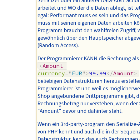
Serializer oder ein anderer Data-Abstractio
arbeitet und WO der die Daten ablegt, ist le
egal: Performant muss es sein und das Pr
muss mit seinen eigenen Daten arbeiten k
Programm braucht den wahlfreien Zugriff, 
gewöhnlich über den Hauptspeicher abgewi
(Random Access).
Der Programmierer KANN die Rechnung als
<
Amount
currency
=
"
EUR
"
>
99.99
</
Amount
>
beliebigen Datenstrukturen heraus erstellen
Programmierer ist und weil es möglicherwe
Shop angebundene Drittprogramme gibt, d
Rechnungsbetrag nur verstehen, wenn der 
"Amount" davor und dahinter steht.
Wenn ein 3rd-party-program den Serialize-
von PHP kennt und auch die in der Sequenz
Datenstruktur, kann das auch Rechnungen 