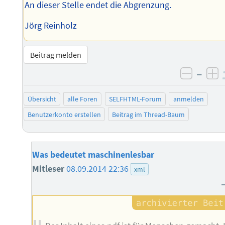
An dieser Stelle endet die Abgrenzung.
Jörg Reinholz
Beitrag melden
–
negati
po
Übersicht
alle Foren
SELFHTML-Forum
anmelden
Benutzerkonto erstellen
Beitrag im Thread-Baum
Was bedeutet maschinenlesbar
Mitleser
08.09.2014 22:36
xml