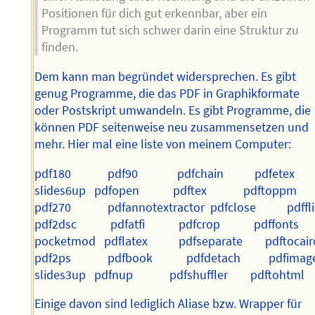
Positionen für dich gut erkennbar, aber ein
Programm tut sich schwer darin eine Struktur zu
finden.
Dem kann man begründet widersprechen. Es gibt
genug Programme, die das PDF in Graphikformate
oder Postskript umwandeln. Es gibt Programme, die
können PDF seitenweise neu zusammensetzen und
mehr. Hier mal eine liste von meinem Computer:
pdf180 pdf90 pdfchain pdfetex 
slides6up pdfopen pdftex pdftoppm 
pdf270 pdfannotextractor pdfclose
pdf2dsc pdfatfi pdfcrop pdffonts 
pocketmod pdflatex pdfseparate pdftocai
pdf2ps pdfbook pdfdetach pdfimag
slides3up pdfnup pdfshuffler pdftohtml
Einige davon sind lediglich Aliase bzw. Wrapper für