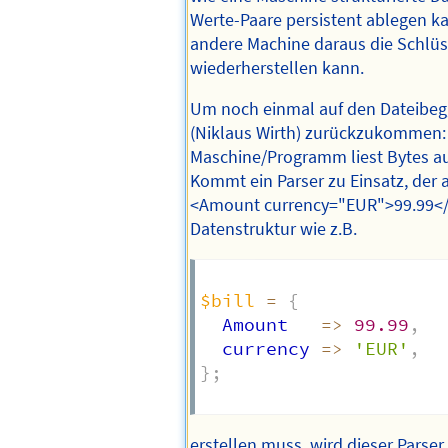
Werte-Paare persistent ablegen ka
andere Machine daraus die Schlüs
wiederherstellen kann.
Um noch einmal auf den Dateibeg
(Niklaus Wirth) zurückzukommen:
Maschine/Programm liest Bytes aus
Kommt ein Parser zu Einsatz, der 
<Amount currency="EUR">99.99<
Datenstruktur wie z.B.
$bill
=
{
  Amount   
=>
99.99
,
  currency 
=>
'EUR'
,
}
;
erstellen muss, wird dieser Parser