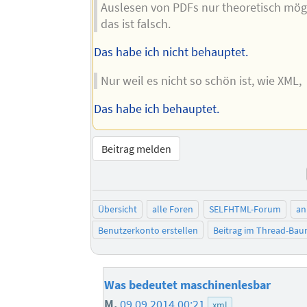
Auslesen von PDFs nur theoretisch mögl
das ist falsch.
Das habe ich nicht behauptet.
Nur weil es nicht so schön ist, wie XML,
Das habe ich behauptet.
Beitrag melden
Übersicht
alle Foren
SELFHTML-Forum
an
Benutzerkonto erstellen
Beitrag im Thread-Ba
Was bedeutet maschinenlesbar
M.
09.09.2014 00:21
xml