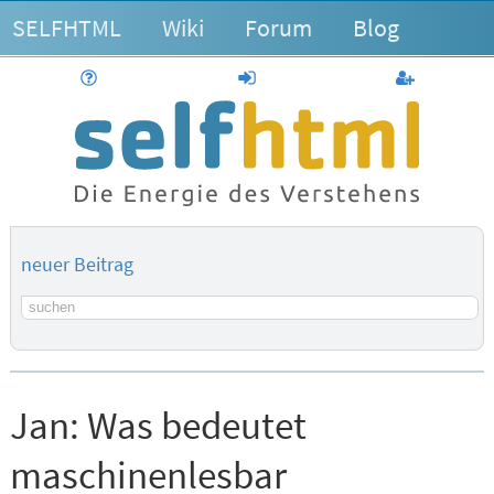
SELFHTML
Wiki
Forum
Blog
Hilfe
anmelden
Benutzerk
neuer Beitrag
Suchbegriff
Jan:
Was bedeutet
maschinenlesbar