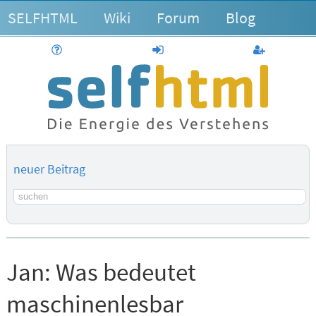
SELFHTML
Wiki
Forum
Blog
Hilfe
anmelden
Benutzerk
neuer Beitrag
Suchbegriff
Jan:
Was bedeutet
maschinenlesbar