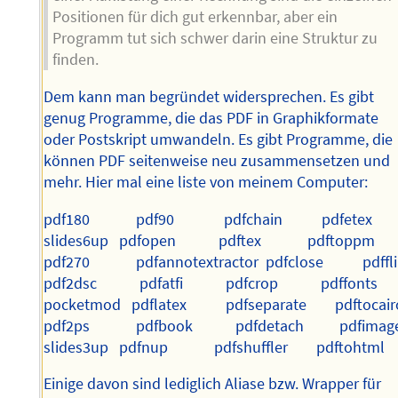
Positionen für dich gut erkennbar, aber ein
Programm tut sich schwer darin eine Struktur zu
finden.
Dem kann man begründet widersprechen. Es gibt
genug Programme, die das PDF in Graphikformate
oder Postskript umwandeln. Es gibt Programme, die
können PDF seitenweise neu zusammensetzen und
mehr. Hier mal eine liste von meinem Computer:
pdf180 pdf90 pdfchain pdfetex 
slides6up pdfopen pdftex pdftoppm 
pdf270 pdfannotextractor pdfclose
pdf2dsc pdfatfi pdfcrop pdffonts 
pocketmod pdflatex pdfseparate pdftocai
pdf2ps pdfbook pdfdetach pdfimag
slides3up pdfnup pdfshuffler pdftohtml
Einige davon sind lediglich Aliase bzw. Wrapper für