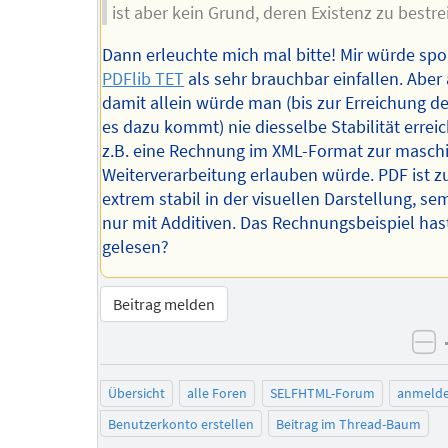
ist aber kein Grund, deren Existenz zu bestrei
Dann erleuchte mich mal bitte! Mir würde sp
PDFlib TET
als sehr brauchbar einfallen. Aber
damit allein würde man (bis zur Erreichung der
es dazu kommt) nie diesselbe Stabilität erreic
z.B. eine Rechnung im XML-Format zur masch
Weiterverarbeitung erlauben würde. PDF ist 
extrem stabil in der visuellen Darstellung, se
nur mit Additiven. Das Rechnungsbeispiel has
gelesen?
Beitrag melden
ne
Übersicht
alle Foren
SELFHTML-Forum
anmeld
Benutzerkonto erstellen
Beitrag im Thread-Baum