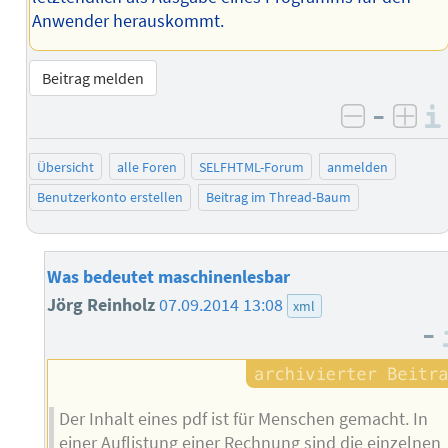
Anwender herauskommt.
Beitrag melden
–
negativ 
posi
Übersicht
alle Foren
SELFHTML-Forum
anmelden
Benutzerkonto erstellen
Beitrag im Thread-Baum
Was bedeutet maschinenlesbar
Jörg Reinholz
07.09.2014 13:08
xml
–
Der Inhalt eines pdf ist für Menschen gemacht. In
einer Auflistung einer Rechnung sind die einzelnen