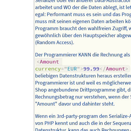
Serializer oder ein anderer Data-Abstractio
arbeitet und WO der die Daten ablegt, ist le
egal: Performant muss es sein und das Pr
muss mit seinen eigenen Daten arbeiten k
Programm braucht den wahlfreien Zugriff, 
gewöhnlich über den Hauptspeicher abgewi
(Random Access).
Der Programmierer KANN die Rechnung als
<
Amount
currency
=
"
EUR
"
>
99.99
</
Amount
>
beliebigen Datenstrukturen heraus erstellen
Programmierer ist und weil es möglicherwe
Shop angebundene Drittprogramme gibt, d
Rechnungsbetrag nur verstehen, wenn der 
"Amount" davor und dahinter steht.
Wenn ein 3rd-party-program den Serialize-
von PHP kennt und auch die in der Sequenz
Datenstruktur, kann das auch Rechnungen 