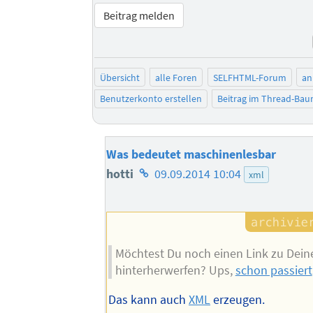
Beitrag melden
Übersicht
alle Foren
SELFHTML-Forum
an
Benutzerkonto erstellen
Beitrag im Thread-Ba
Was bedeutet maschinenlesbar
Homepage
hotti
09.09.2014 10:04
xml
des
Autors
Möchtest Du noch einen Link zu De
hinterherwerfen? Ups,
schon passiert
Das kann auch
XML
erzeugen.