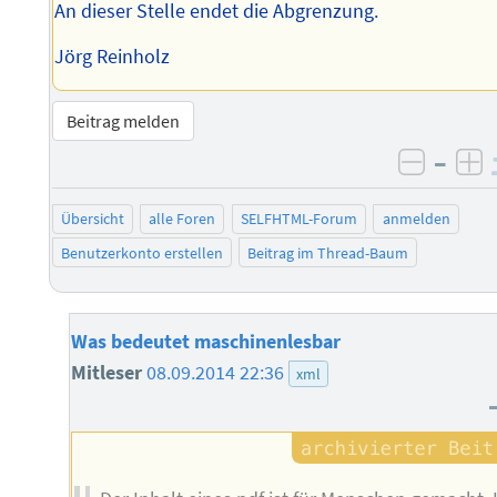
An dieser Stelle endet die Abgrenzung.
Jörg Reinholz
Beitrag melden
–
negati
po
Übersicht
alle Foren
SELFHTML-Forum
anmelden
Benutzerkonto erstellen
Beitrag im Thread-Baum
Was bedeutet maschinenlesbar
Mitleser
08.09.2014 22:36
xml