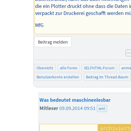
die ein Plotter druckt ohne dass die Daten 
verpackt zur Druckerei geschafft werden m
MfG
Beitrag melden
Übersicht
alle Foren
SELFHTML-Forum
anme
Benutzerkonto erstellen
Beitrag im Thread-Baum
Was bedeutet maschinenlesbar
Mitleser
09.09.2014 09:51
xml