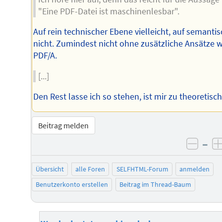
"Eine PDF-Datei ist maschinenlesbar".
Auf rein technischer Ebene vielleicht, auf semanti
nicht. Zumindest nicht ohne zusätzliche Ansätze w
PDF/A.
[...]
Den Rest lasse ich so stehen, ist mir zu theoretisch 
Beitrag melden
–
negat
Übersicht
alle Foren
SELFHTML-Forum
anmelden
Benutzerkonto erstellen
Beitrag im Thread-Baum