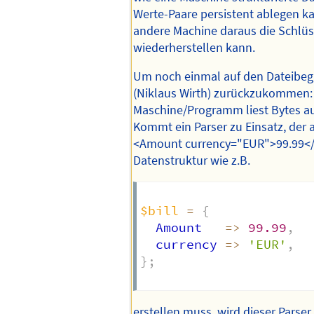
Werte-Paare persistent ablegen ka
andere Machine daraus die Schlüs
wiederherstellen kann.
Um noch einmal auf den Dateibeg
(Niklaus Wirth) zurückzukommen:
Maschine/Programm liest Bytes aus
Kommt ein Parser zu Einsatz, der 
<Amount currency="EUR">99.99<
Datenstruktur wie z.B.
$bill
=
{
  Amount   
=>
99.99
,
  currency 
=>
'EUR'
,
}
;
erstellen muss, wird dieser Parser