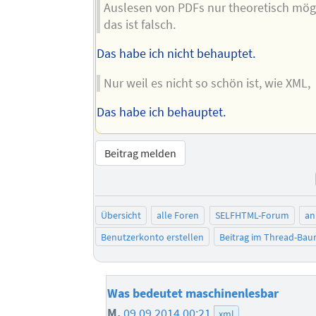
Auslesen von PDFs nur theoretisch mögl
das ist falsch.
Das habe ich nicht behauptet.
Nur weil es nicht so schön ist, wie XML,
Das habe ich behauptet.
Beitrag melden
Übersicht
alle Foren
SELFHTML-Forum
an
Benutzerkonto erstellen
Beitrag im Thread-Ba
Was bedeutet maschinenlesbar
M.
09.09.2014 00:21
xml